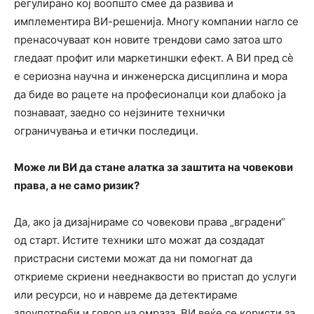
регулирано кој воопшто смее да развива и
имплементира ВИ-решенија. Многу компании нагло се
пренасочуваат кон новите трендови само затоа што
гледаат профит или маркетиншки ефект. А ВИ пред сѐ
е сериозна научна и инженерска дисциплина и мора
да биде во рацете на професионалци кои длабоко ја
познаваат, заедно со нејзините технички
ограничувања и етички последици.
Може ли ВИ да стане алатка за заштита на човекови
права, а не само ризик?
Да, ако ја дизајнираме со човекови права „вградени“
од старт. Истите техники што можат да создадат
пристрасни системи можат да ни помогнат да
откриеме скриени нееднаквости во пристап до услуги
или ресурси, но и навреме да детектираме
злоупотреби и говор на омраза. ВИ веќе се користи за