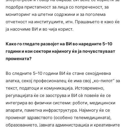
подобра пристапност за лица со попреченост, за
мониторинг на штетни содржини и за поголема
отчетност на институциите, итн. Прашањето е како ќе
ја насочиме ВИ и во чија корист.
Како го гледате развојот на ВИ во наредните 5–10
години и кои сектори најмногу ќе ја почувствуваат
промената?
Во следните 5–10 години ВИ ќе стане секојдневна
алатка, секој професионалец ќе има свој „ко-пилот“ за
текст, податоци и комуникација. Истовремено,
регулацијата ќе се заострува и ВИ сè повеќе ќе се
интегрира во физички системи: роботи, медицински
апарати, паметна инфраструктура. Најмногу ќе се
променат здравството (особено телемедицината),
образованието, јавната администрација и креативните