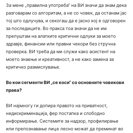
За мене „правилна употреба“ на ВИ значи да знам дека
разговарам со алгоритам, а не со човек, да останам јас
тој што одлучува, и секогаш да е јасно кој е одговорен
за последиците. Во пракса тоа значи да не им
препуштам на алатките критични одлуки за моето
здравје, финансии или правни чекори без стручна
проверка. ВИ треба да ми служи како асистент на
моето знаење и креативност, а не како замена за
критичко размислување.
Во кои сегменти ВИ „се коси“ со основните човекови
права?
ВИ најмногу ги допира правото на приватност,
недискриминација, фер постапка и слободно
информирање. Системите за надзор, профилирање
или препознавање лице лесно можат да преминат во