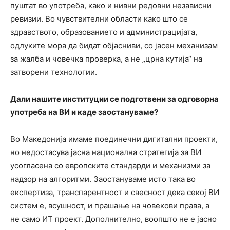
пуштат во употреба, како и нивни редовни независни
ревизии. Во чувствителни области како што се
здравството, образованието и администрацијата,
одлуките мора да бидат објасниви, со јасен механизам
за жалба и човечка проверка, а не „црна кутија“ на
затворени технологии.
Дали нашите институции се подготвени за одговорна
употреба на ВИ и каде заостануваме?
Во Македонија имаме поединечни дигитални проекти,
но недостасува јасна национална стратегија за ВИ
усогласена со европските стандарди и механизми за
надзор на алгоритми. Заостануваме исто така во
експертиза, транспарентност и свесност дека секој ВИ
систем е, всушност, и прашање на човекови права, а
не само ИТ проект. Дополнително, воопшто не е јасно