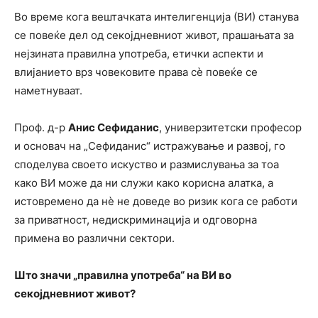
Во време кога вештачката интелигенција (ВИ) станува
се повеќе дел од секојдневниот живот, прашањата за
нејзината правилна употреба, етички аспекти и
влијанието врз човековите права сѐ повеќе се
наметнуваат.
Проф. д-р
Анис Сефиданис
, универзитетски професор
и основач на „Сефиданис“ истражување и развој, го
споделува своето искуство и размислувања за тоа
како ВИ може да ни служи како корисна алатка, а
истовремено да нѐ не доведе во ризик кога се работи
за приватност, недискриминација и одговорна
примена во различни сектори.
Што значи „правилна употреба“ на ВИ во
секојдневниот живот?