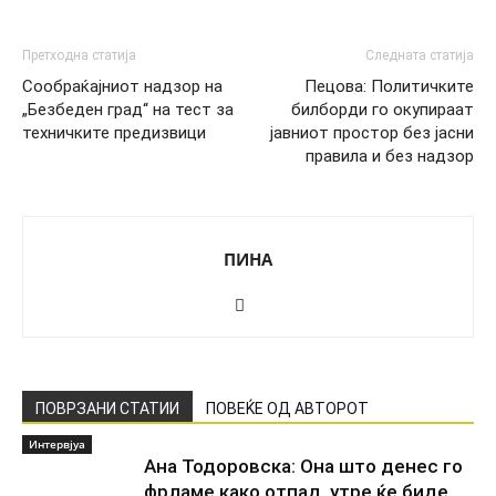
Претходна статија
Следната статија
Сообраќајниот надзор на
Пецова: Политичките
„Безбеден град“ на тест за
билборди го окупираат
техничките предизвици
јавниот простор без јасни
правила и без надзор
ПИНА
ПОВРЗАНИ СТАТИИ
ПОВЕЌЕ ОД АВТОРОТ
Интервјуа
Ана Тодоровска: Она што денес го
фрламе како отпад, утре ќе биде