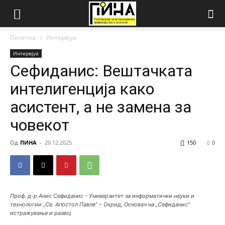
Почетна
Интервјуа
Интервјуа
Сефиданис: Вештачката
интелигенција како
асистент, а не замена за
човекот
Од
ПИНА
-
20.12.2025
150
0
Проф. д-р Анис Сефиданис - Универзитет за информатички науки и
технологии „Св. Апостол Павле” – Охрид, Основач на „Сефиданис”
истражување и развој