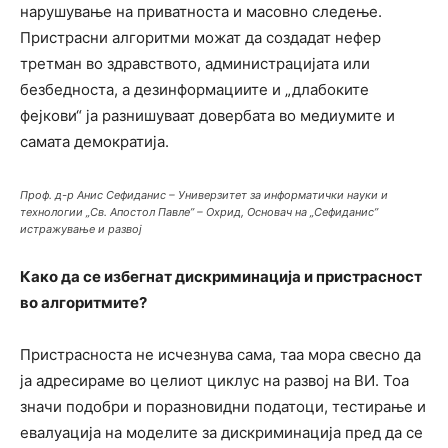
нарушување на приватноста и масовно следење.
Пристрасни алгоритми можат да создадат нефер
третман во здравството, администрацијата или
безбедноста, а дезинформациите и „длабоките
фејкови“ ја разнишуваат довербата во медиумите и
самата демократија.
Проф. д-р Анис Сефиданис – Универзитет за информатички науки и
технологии „Св. Апостол Павле” – Охрид, Основач на „Сефиданис”
истражување и развој
Како да се избегнат дискриминација и пристрасност
во алгоритмите?
Пристрасноста не исчезнува сама, таа мора свесно да
ја адресираме во целиот циклус на развој на ВИ. Тоа
значи подобри и поразновидни податоци, тестирање и
евалуација на моделите за дискриминација пред да се