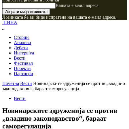
Вашата е-маил адреса
Лозинката ќе ви биде испратена на вашата е-маил адреса.
ПИНА
Стории
Анализи
Дебати
Интервјуа
Вести
Фестивал
Проекти
Партнери
Почетна
Вести
Новинарските здруженија се против „владино
законодавство“, бараат саморегулација
Вести
Новинарските здруженија се против
„владино законодавство“, бараат
саморегулација