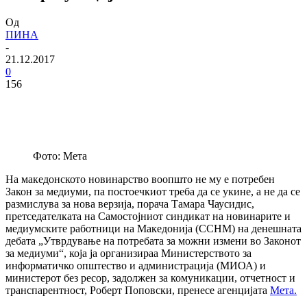
Од
ПИНА
-
21.12.2017
0
156
Фото: Мета
На македонското новинарство воопшто не му е потребен
Закон за медиуми, па постоечкиот треба да се укине, а не да се
размислува за нова верзија, порача Тамара Чаусидис,
претседателката на Самостојниот синдикат на новинарите и
медиумските работници на Македонија (ССНМ) на денешната
дебата „Утврдување на потребата за можни измени во Законот
за медиуми“, која ја организираа Министерството за
информатичко општество и администрација (МИОА) и
министерот без ресор, задолжен за комуникации, отчетност и
транспарентност, Роберт Поповски, пренесе агенцијата
Мета.