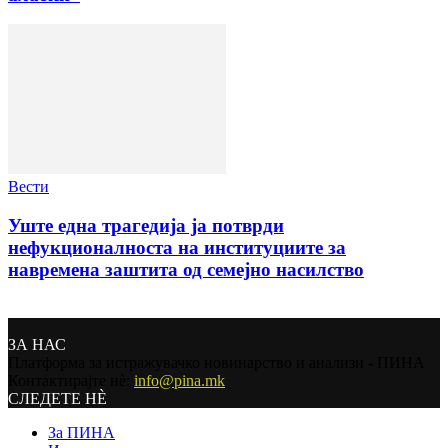
Вести
Уште една трагедија ја потврди
нефукционалноста на институциите за
навремена заштита од семејно насилство
ЗА НАС
Платформа за истражувачко новинарство и анализи - ПИНА
Контактирајте нѐ:
info@pina.mk
СЛЕДЕТЕ НЀ
За ПИНА