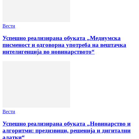
Вести
Успешно реализирана обуката „Медиумска
писменост и одговорна употреба на вештачка
интелигенција во новинарството“
Вести
Успешно реализирана обуката „Новинарство и
алгоритми: предизвици, решенија и дигитални
алатки“