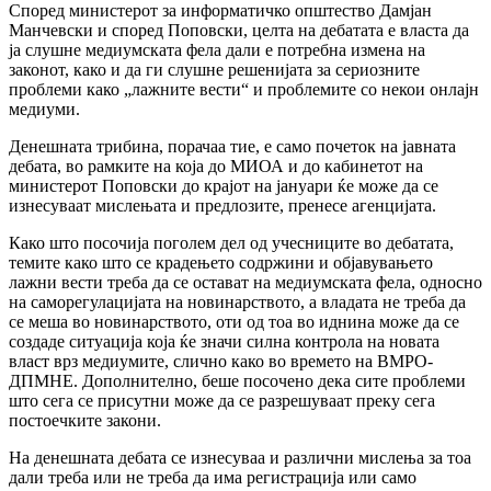
Според министерот за информатичко општество Дамјан
Манчевски и според Поповски, целта на дебатата е власта да
ја слушне медиумската фела дали е потребна измена на
законот, како и да ги слушне решенијата за сериозните
проблеми како „лажните вести“ и проблемите со некои онлајн
медиуми.
Денешната трибина, порачаа тие, е само почеток на јавната
дебата, во рамките на која до МИОА и до кабинетот на
министерот Поповски до крајот на јануари ќе може да се
изнесуваат мислењата и предлозите, пренесе агенцијата.
Како што посочија поголем дел од учесниците во дебатата,
темите како што се крадењето содржини и објавувањето
лажни вести треба да се остават на медиумската фела, односно
на саморегулацијата на новинарството, а владата не треба да
се меша во новинарството, оти од тоа во иднина може да се
создаде ситуација која ќе значи силна контрола на новата
власт врз медиумите, слично како во времето на ВМРО-
ДПМНЕ. Дополнително, беше посочено дека сите проблеми
што сега се присутни може да се разрешуваат преку сега
постоечките закони.
На денешната дебата се изнесуваа и различни мислења за тоа
дали треба или не треба да има регистрација или само