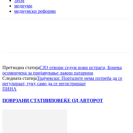
ЗНМ
медиуми
медиумски реформи
Претходна статија
СЈО отвори седум нови истраги, Бонева
осомничена за пријавување лажни патарини
Следната статија
Трајчевски: Порталите нема потреба да се
регулираат, туку само да се регистрираат
ПИНА
ПОВРЗАНИ СТАТИИ
ПОВЕЌЕ ОД АВТОРОТ