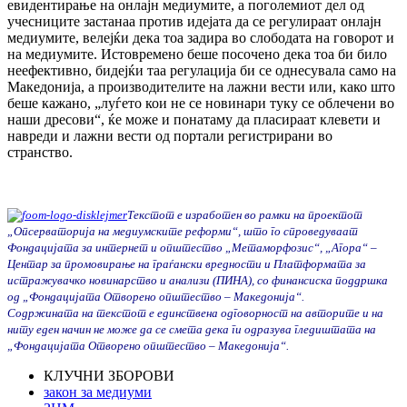
евидентирање на онлајн медиумите, а поголемиот дел од
учесниците застанаа против идејата да се регулираат онлајн
медиумите, велејќи дека тоа задира во слободата на говорот и
на медиумите. Истовремено беше посочено дека тоа би било
неефективно, бидејќи таа регулација би се однесувала само на
Македонија, а производителите на лажни вести или, како што
беше кажано, „луѓето кои не се новинари туку се облечени во
наши дресови“, ќе може и понатаму да пласираат клевети и
навреди и лажни вести од портали регистрирани во
странство.
Текстот е изработен во рамки на проектот
„Опсерваторија на медиумските реформи“, што го спроведуваат
Фондацијата за интернет и општество „Метаморфозис“, „Агора“ –
Центар за промовирање на граѓански вредности и Платформата за
истражувачко новинарство и анализи (ПИНА), со финансиска поддршка
од „Фондацијата Отворено општество – Македонија“.
Содржината на текстот е единствена одговорност на авторите и на
ниту еден начин не може да се смета дека ги одразува гледиштата на
„Фондацијата Отворено општество – Македонија“.
КЛУЧНИ ЗБОРОВИ
закон за медиуми