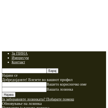
За ПИНА
Импресум
Контакт
Најави се
Добредојдовте! Влезете во вашиот профил
Вашето корисничко име
Вашата лозинка
Ја заборавивте лозинката? Побарате помош
Обновување на лозинка
Повратете ја вашата лозинка