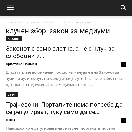
Почетна
клучни зборови
закон за медиуми
клучен збор: закон за медиуми
Анализи
Законот е само алатка, а не е клуч за
слободни и...
Кристина Озимец
0
Владата влезе во финален процес на менување на Законот за
аудио и аудиовизуелни медиумски услуги. Главните забелешки
од страна на здруженијата и медиумската фела...
Вести
Трајчевски: Порталите нема потреба да
се регулираат, туку само да се...
ПИНА
0
Невозможно е регулирање на интернет порталите, порача