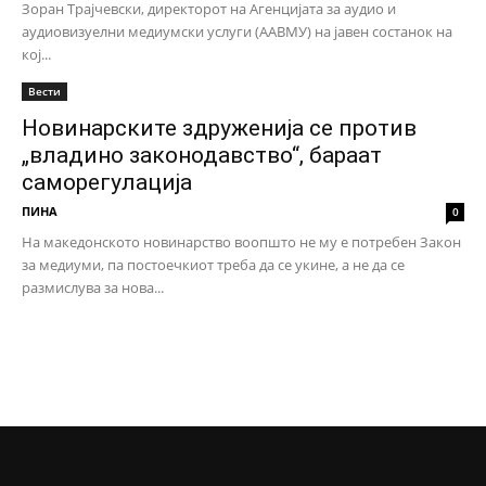
Зоран Трајчевски, директорот на Агенцијата за аудио и
аудиовизуелни медиумски услуги (ААВМУ) на јавен состанок на
кој...
Вести
Новинарските здруженија се против
„владино законодавство“, бараат
саморегулација
ПИНА
0
На македонското новинарство воопшто не му е потребен Закон
за медиуми, па постоечкиот треба да се укине, а не да се
размислува за нова...