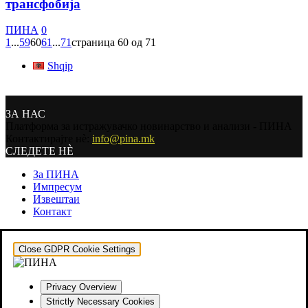
трансфобија
ПИНА
0
1
...
59
60
61
...
71
страница 60 од 71
Shqip
ЗА НАС
Платформа за истражувачко новинарство и анализи - ПИНА
Контактирајте нѐ:
info@pina.mk
СЛЕДЕТЕ НЀ
За ПИНА
Импресум
Извештаи
Контакт
Close GDPR Cookie Settings
Privacy Overview
Strictly Necessary Cookies