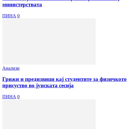
министерствата
ПИНА
0
Анализи
Грижи и предизвици кај студентите за физичкото
присуство во јунската сесија
ПИНА
0