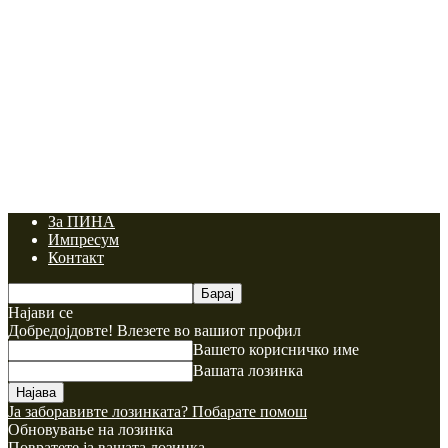
За ПИНА
Импресум
Контакт
Најави се
Добредојдовте! Влезете во вашиот профил
Вашето корисничко име
Вашата лозинка
Ја заборавивте лозинката? Побарате помош
Обновување на лозинка
Повратете ја вашата лозинка