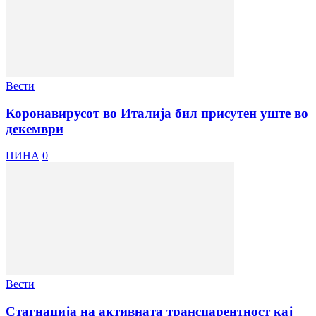
Вести
Коронавирусот во Италија бил присутен уште во
декември
ПИНА
0
Вести
Стагнација на активната транспарентност кај