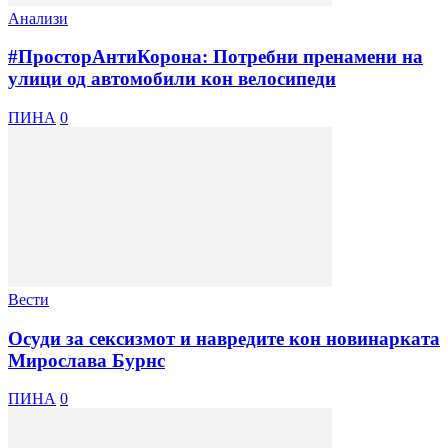
Анализи
#ПросторАнтиКорона: Потребни пренамени на
улици од автомобили кон велосипеди
ПИНА
0
Вести
Осуди за сексизмот и навредите кон новинарката
Мирослава Бурнс
ПИНА
0