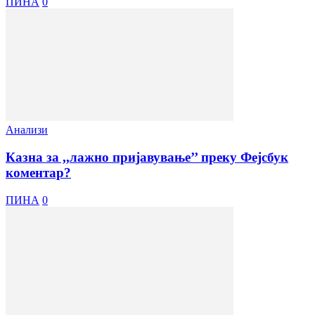
ПИНА
0
Анализи
Казна за ,,лажно пријавување’’ преку Фејсбук
коментар?
ПИНА
0