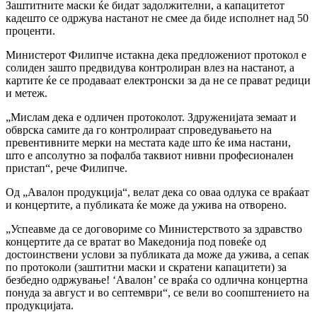
Заштитните маски ќе бидат задолжителни, а капацитетот
кадешто се одржува настанот не смее да биде исполнет над 50
проценти.
Министерот Филипче истакна дека предложениот протокол е
солиден зашто предвидува контролиран влез на настанот, а
картите ќе се продаваат електронски за да не се прават редици
и метеж.
„Мислам дека е одличен протоколот. Здруженијата земаат и
обврска самите да го контролираат спроведувањето на
превентивните мерки на местата каде што ќе има настани,
што е апсолутно за пофалба таквиот нивни професионален
пристап“, рече Филипче.
Од „Авалон продукција“, велат дека со оваа одлука се враќаат
и концертите, а публиката ќе може да ужива на отворено.
„Успеавме да се договориме со Министерството за здравство
концертите да се вратат во Македонија под повеќе од
достоинствени услови за публиката да може да ужива, а сепак
по протоколи (заштитни маски и скратени капацитети) за
безбедно одржување! ‘Авалон’ се враќа со одлична концертна
понуда за август и во септември“, се вели во соопштението на
продукцијата.