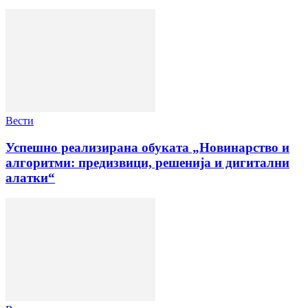
Вести
Успешно реализирана обуката „Новинарство и
алгоритми: предизвици, решенија и дигитални
алатки“