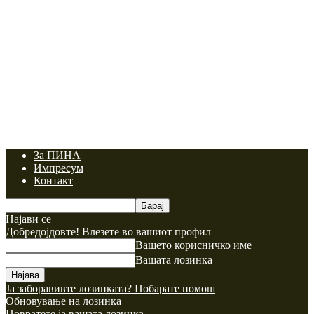
За ПИНА
Импресум
Контакт
Најави се
Добредојдовте! Влезете во вашиот профил
Вашето корисничко име
Вашата лозинка
Ја заборавивте лозинката? Побарате помош
Обновување на лозинка
Повратете ја вашата лозинка