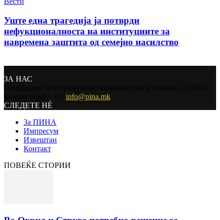
Вести
Уште една трагедија ја потврди
нефукционалноста на институциите за
навремена заштита од семејно насилство
ЗА НАС
Платформа за истражувачко новинарство и анализи - ПИНА
Контактирајте нѐ:
info@pina.mk
СЛЕДЕТЕ НЀ
За ПИНА
Импресум
Извештаи
Контакт
ПОВЕЌЕ СТОРИИ