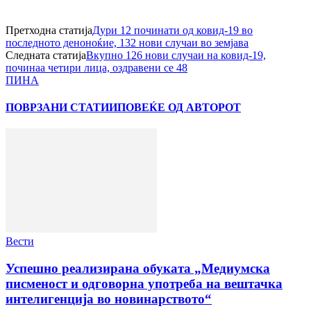
Претходна статија
Дури 12 починати од ковид-19 во
последното деноноќие, 132 нови случаи во земјава
Следната статија
Вкупно 126 нови случаи на ковид-19,
починаа четири лица, оздравени се 48
ПИНА
ПОВРЗАНИ СТАТИИ
ПОВЕЌЕ ОД АВТОРОТ
Вести
Успешно реализирана обуката „Медиумска
писменост и одговорна употреба на вештачка
интелигенција во новинарството“