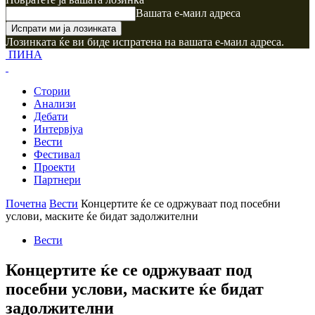
Вашата е-маил адреса
Лозинката ќе ви биде испратена на вашата е-маил адреса.
ПИНА
Стории
Анализи
Дебати
Интервјуа
Вести
Фестивал
Проекти
Партнери
Почетна
Вести
Концертите ќе се одржуваат под посебни
услови, маските ќе бидат задолжителни
Вести
Концертите ќе се одржуваат под
посебни услови, маските ќе бидат
задолжителни