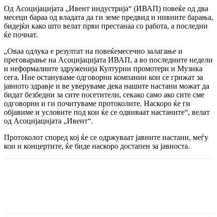
Од Асоцијацијата „Ивент индустрија“ (ИВАП) повеќе од два
месеци бараа од владата да ги земе предвид и нивните барања,
бидејќи како што велат први престанаа со работа, а последни
ќе почнат.
„Оваа одлука е резултат на повеќемесечно залагање и
преговарање на Асоцијацијата ИВАП, а во последните недели
и неформалните здруженија Културни промотери и Музика
сега. Ние остануваме одговорни компании кои се грижат за
јавното здравје и ве уверуваме дека нашите настани можат да
бидат безбедни за сите посетители, секако само ако сите сме
одговорни и ги почитуваме протоколите. Наскоро ќе ги
објавиме и условите под кои ќе се одвиваат настаните“, велат
од Асоцијацијата „Ивент“.
Протоколот според кој ќе се одржуваат јавните настани, меѓу
кои и концертите, ќе биде наскоро достапен за јавноста.