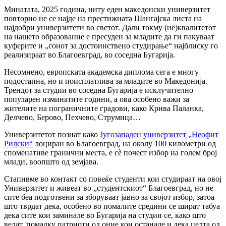
Минатата, 2025 година, ниту еден македонски универзитет
повторно не се најде на престижната Шангајска листа на
најдобри универзитети во светот. Дали токму (не)квалитетот
на нашето образование е пресуден за младите да ги пакуваат
куферите и „сонот за достоинствено студирање“ најблиску го
реализираат во Благоевград, во соседна Бугарија.
Несомнено, европската академска диплома сега е многу
подостапна, но и поисплатлива за младите во Македонија.
Трендот за студии во соседна Бугарија е исклучително
популарен изминатите години, а ова особено важи за
жителите на пограничните градови, како Крива Паланка,
Делчево, Берово, Пехчево, Струмица…
Универзитетот познат како
Југозападен универзитет „Неофит
Рилски“
лоциран во Благоевград, на околу 100 километри од
споменативе гранични места, е сè почест избор на голем број
млади, воопшто од земјава.
Стапивме во контакт со повеќе студенти кои студираат на овој
Универзитет и живеат во „студентскиот“ Благоевград, но не
сите беа подготвени за зборуваат јавно за својот избор, затоа
што тврдат дека, особено во помалите средини се шират табуа
дека сите кои заминале во Бугарија на студии се, како што
велат, помалку патриоти од оние кои останале и дека целта од