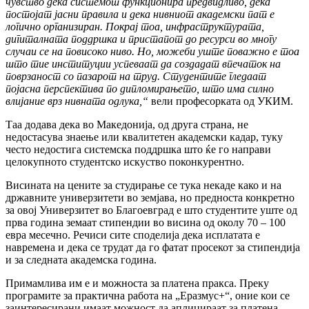
чувство дека системот функционира предвидливо, дека
постојат јасни правила и дека нивниот академски пат е
логично организиран. Покрај тоа, инфраструктурата,
дигиталната поддршка и пристапот до ресурси во многу
случаи се на повисоко ниво. Но, можеби уште поважно е тоа
што тие институции успеваат да создадат впечаток на
поврзаност со пазарот на труд. Студентите гледаат
појасна перспектива по дипломирањето, што има силно
влијание врз нивната одлука,“
вели професорката од УКИМ.
Таа додава дека во Македонија, од друга страна, не
недостасува знаење или квалитетен академски кадар, туку
често недостига системска поддршка што ќе го направи
целокупното студентско искуство поконкурентно.
Висината на цените за студирање се тука некаде како и на
државните универзитети во земјава, но предноста конкретно
за овој Универзитет во Благоевград е што студентите уште од
прва година земаат стипендии во висина од околу 70 – 100
евра месечно. Речиси сите споделија дека исплатата е
навремена и дека се трудат да го фатат просекот за стипендија
и за следната академска година.
Примамлива им е и можноста за платена пракса. Преку
програмите за практична работа на „Еразмус+“, оние кои се
заинтересирани имаат можност да аплицираат за платена