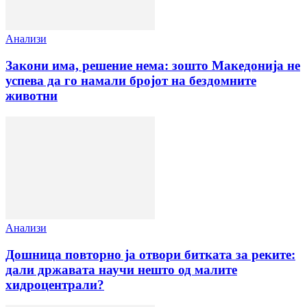
Анализи
Закони има, решение нема: зошто Македонија не
успева да го намали бројот на бездомните
животни
Анализи
Дошница повторно ја отвори битката за реките:
дали државата научи нешто од малите
хидроцентрали?