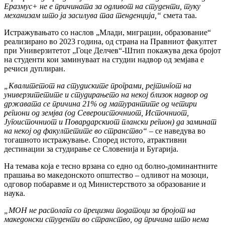
Еразмус+ не е причината за одливот на студенти, туку
механизам што ја засилува таа тенденција,“
смета таа.
Истражувањато со наслов „Млади, миграции, образование“
реализирано во 2023 година, од страна на Правниот факултет
при Универзитетот „Гоце Делчев“-Штип покажува дека бројот
на студенти кои заминуваат на студии надвор од земјава е
речиси дуплиран.
„Квалитетот на студиските програми, рејтингот на
универзитетите и студирањето на некој близок надвор од
државата се причина 21% од матурантите од четири
региони од земјва (од Североисточниот, Источниот,
Југоисточниот и Повардарскиот плански регион) да заминат
на некој од факултетите во странство“
– се наведува во
тогашното истражување. Според истото, атрактивни
дестинации за студирање се Словенија и Бугарија.
На темава која е тесно врзана со едно од болно-доминантните
прашања во македонското општество – одливот на мозоци,
одговор побаравме и од Министерството за образование и
наука.
„МОН не располага со прецизни податоци за бројот на
македонски студенти во странство, од причина што нема