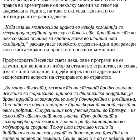
пракса во времетраење од неколку месеци во текот на
академската година, па така стекнуваат контакти со
потенцијалните работодавачи.
„Кога имате можност за пракса во некоја компанија со
меѓународен рејтинг, доколку се покажете, практично сте во
тек со можностите за вработување во истата таа
компанија,“
раскажуваат повеќето студенти-идни програмери
кои се ангажирани на проекти во познати компании.
Професорката Весевска смета дека, овие програми не се
клучни при конечниот избор за студии во странство, но сепак,
имаат силно влијание, бидејќи директно ги адресираат
економските аспекти на студирањето во странство.
„За многу студенти, можноста да стекнат професионално
искуство во странство, притоа со финансиска поддршка, ја
прави идејата за заминување многу поконкретна и достижна.
Она што е особено значајно е трансформативниот ефект на
овие програми. Студентите кои учествуваат во Еразмус+ не
само што стекнуваат нови знаења, туку добиваат и
самодоверба дека можат успешно да функционираат во
меѓународна средина. Токму тоа искуство често ги
поттикнува да размислуваат за подолгорочен престој или
кариера надвор од земјата. Сепак, важно е да се нагласи дека