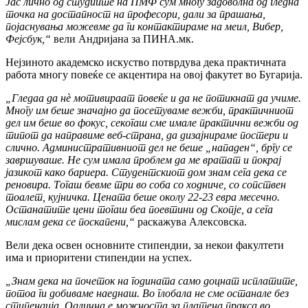
Јас лично од студиите на ПМФ сум многу задоволна од гледна
точка на достапност на професори, дали за прашања,
појаснувања можевме да ги контактираме на меил, Вибер,
Фејсбук,“
вели Андријана за ПИНА.мк.
Нејзиното академско искуство потврдува дека практичната
работа многу повеќе се акцентира на овој факутет во Бугарија.
„Гледаа да нè мотивираат повеќе и да не потикнат да учиме.
Многу им беше значајно да посетуваме вежби, практичниот
дел им беше во фокус, секогаш сме имале практични вежби од
типот да направиме веб-страна, да дизајнираме постери и
слично. Административниот дел не беше „нападен“, бргу се
завршуваше. Не сум имала проблем да ме вратат и покрај
јазикот како бариера. Студентскиот дом знам сега дека се
реновира. Тогаш бевме три во соба со ходниче, со сопствен
тоалет, кујничка. Цената беше околу 22-23 евра месечно.
Останатите цени тогаш беа поевтини од Скопје, а сега
мислам дека се поскапени,“
раскажува Алексовска.
Вели дека освен основните стипендии, за некои факултети
има и приоритени стипендии на успех.
„Знам дека на почеток на годината само доцнат исплатите,
потоа ги добиваме наеднаш. Во глобала не сме останале без
стипендија. Одлична е можноста за платена пракса во