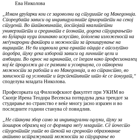
Ева Николова
„Имам другарки кои се задоволни од студиите од Македонија.
Споредбата зависи од индивидуалните приоритети на секој
студент. Во татковината, постојат квалитетни
универзитети и средината е позната, додека студирањето
во Бугарија нуди поинакво искуство, поголема изложеност на
меѓународни фактори и можности за проширување на
видиците. Не би издвоила дека едната опција е апсолутно
подобра, туку дека изборот зависи од личните цели и
амбиции. Во однос на иднината, се гледам како професионалец
кој ќе продолжи да се развива и усовршува, со отворени
можности за работа и во Македонија, и во странство, во
зависност од условите и перспективите што ќе се понудат,“
споделува младата Николова.
Професорката од Филозофскиот факултет при УКИМ во
Скопје Ирена Теодора Весевска потврдува дека трендот за
студирање во странство е веќе многу јасно изразен и во
последните години станува сè повидлив.
„Не станува збор само за индивидуални одлуки, туку за
поширок образец кој се формира меѓу младите. Сè почесто
студентите уште во текот на средното образование
активно истражуваат можности за студирање во