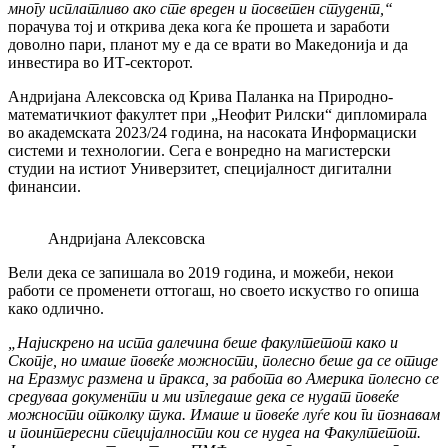
многу исплатливо ако сте вреден и посветен студент,“
порачува тој и открива дека кога ќе прошета и заработи
доволно пари, планот му е да се врати во Македонија и да
инвестира во ИТ-секторот.
Андријана Алексовска од Крива Паланка на Природно-
математичкиот факултет при „Неофит Рилски“ дипломирала
во академската 2023/24 година, на насоката Информациски
системи и технологии. Сега е вонредно на магистерски
студии на истиот Универзитет, специјалност дигитални
финансии.
Андријана Алексовска
Вели дека се запишала во 2019 година, и можеби, некои
работи се променети оттогаш, но своето искуство го опиша
како одлично.
„Најискрено на иста далечина беше факултетот како и
Скопје, но имаше повеќе можности, полесно беше да се отиде
на Еразмус размена и пракса, за работа во Америка полесно се
средуваа документи и ми изгледаше дека се нудат повеќе
можности отколку тука. Имаше и повеќе луѓе кои ги познавам
и поинтересни специјалности кои се нудеа на Факултетот.