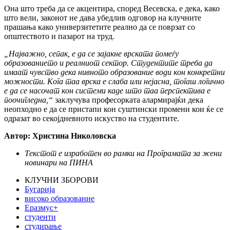
Она што треба да се акцентира, според Весевска, е дека, како
што вели, законот не дава убедлив одговор на клучните
прашања како универзитетите реално да се поврзат со
општеството и пазарот на труд.
„Најважно, сепак, е да се зајакне врската помеѓу
образованието и реалниот сектор. Студентите треба да
имаат чувство дека нивното образование води кон конкретни
можности. Кога таа врска е слаба или нејасна, тогаш логично
е да се насочат кон системи каде што таа перспектива е
поочигледна,“
заклучува професорката алармирајќи дека
неопходно е да се пристапи кон суштински промени кои ќе се
одразат во секојдневното искуство на студентите.
Автор: Христина Николовска
Текстот е изработен во рамки на Програмата за жени
новинари на ПИНА
КЛУЧНИ ЗБОРОВИ
Бугарија
високо образование
Еразмус+
студенти
студирање