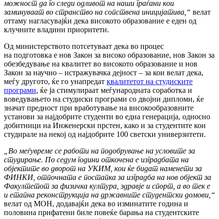
можност да го следи одливот на наши граѓани кои
заминуваат во странство на сопствена иницијатива,“
велат
оттаму нагласувајќи дека високото образование е еден од
клучните владини приоритети.
Од министерството потсетуваат дека во процес
на подготовка е нов Закон за високо образование, нов Закон за
обезбедување на квалитет во високото образование и нов
Закон за научно – истражувачка дејност – за кои велат дека,
меѓу другото, ќе го унапредат
квалитетот на студиските
програми
, ќе ја стимулираат меѓународната соработка и
воведувањето на студиски програми со двојни дипломи, ќе
значат предност при вработување на високообразовните
установи за најдобрите студенти во една генерација, односно
добитници на Инженерски прстен, како и за студентите кои
студирале на некој од најдобрите 100 светски универзитети.
„Во меѓувреме се работи на подобрување на условите за
студирање. По седум години откочена е изградбата на
објектите во дворот на УКИМ, кои ќе бидат наменети за
ФИНКИ, отпочната е постапка за изградба на нов објект за
Факултетот за физичка култура, здравје и спорт, а во тек е
и етапна реконструкција на државните студентски домови,“
велат од МОН, додавајќи дека во изминатите година и
половина прифатени биле повеќе барања на студентските