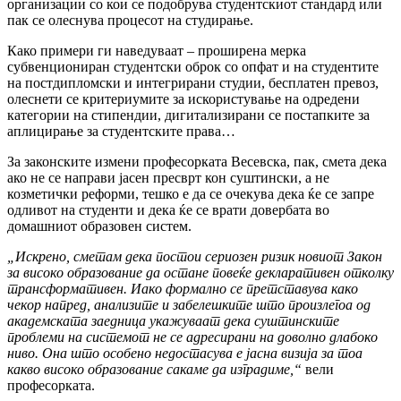
организации со кои се подобрува студентскиот стандард или
пак се олеснува процесот на студирање.
Како примери ги наведуваат – проширена мерка
субвенциониран студентски оброк со опфат и на студентите
на постдипломски и интегрирани студии, бесплатен превоз,
олеснети се критериумите за искористување на одредени
категории на стипендии, дигитализирани се постапките за
аплицирање за студентските права…
За законските измени професорката Весевска, пак, смета дека
ако не се направи јасен пресврт кон суштински, а не
козметички реформи, тешко е да се очекува дека ќе се запре
одливот на студенти и дека ќе се врати довербата во
домашниот образовен систем.
„Искрено, сметам дека постои сериозен ризик новиот Закон
за високо образование да остане повеќе декларативен отколку
трансформативен. Иако формално се претставува како
чекор напред, анализите и забелешките што произлегоа од
академската заедница укажуваат дека суштинските
проблеми на системот не се адресирани на доволно длабоко
ниво. Она што особено недостасува е јасна визија за тоа
какво високо образование сакаме да изградиме,“
вели
професорката.