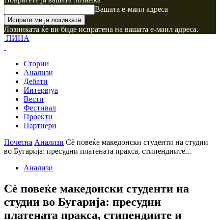
Вашата е-маил адреса
Лозинката ќе ви биде испратена на вашата е-маил адреса.
ПИНА
Стории
Анализи
Дебати
Интервјуа
Вести
Фестивал
Проекти
Партнери
Почетна
Анализи
Сè повеќе македонски студенти на студии
во Бугарија: пресудни платената пракса, стипендиите...
Анализи
Сè повеќе македонски студенти на
студии во Бугарија: пресудни
платената пракса, стипендиите и