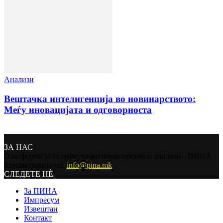
Анализи
Вештачка интелигенција во новинарството:
Меѓу иновацијата и одговорноста
ЗА НАС
Платформа за истражувачко новинарство и анализи - ПИНА
Контактирајте нѐ:
info@pina.mk
СЛЕДЕТЕ НЀ
За ПИНА
Импресум
Извештаи
Контакт