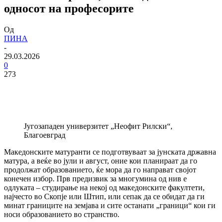
односот на професорите
Од
ПИНА
-
29.03.2026
0
273
Југозападен универзитет „Неофит Рилски“,
Благоевград
Македонските матуранти се подготвуваат за јунската државна
матура, а веќе во јули и август, оние кои планираат да го
продолжат образованието, ќе мора да го направат својот
конечен избор. Прв предизвик за многумина од нив е
одлуката – студирање на некој од македонските факултети,
најчесто во Скопје или Штип, или сепак да се обидат да ги
минат границите на земјава и сите останати „граници“ кои ги
носи образованието во странство.