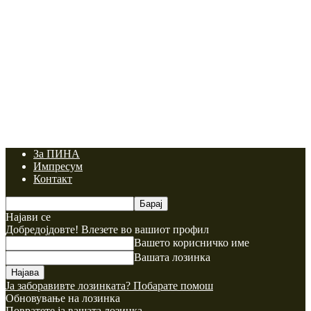
За ПИНА
Импресум
Контакт
Најави се
Добредојдовте! Влезете во вашиот профил
Вашето корисничко име
Вашата лозинка
Ја заборавивте лозинката? Побарате помош
Обновување на лозинка
Повратете ја вашата лозинка