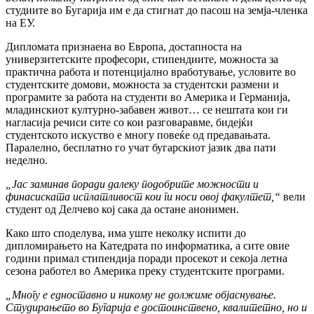
студиите во Бугарија им е да стигнат до пасош на земја-членка
на ЕУ.
Дипломата признаена во Европа, достапноста на
универзитетските професори, стипендиите, можноста за
практична работа и потенцијално вработување, условите во
студентските домови, можноста за студентски размени и
програмите за работа на студенти во Америка и Германија,
младинскиот културно-забавен живот… се нештата кои ги
нагласија речиси сите со кои разговаравме, бидејќи
студентското искуство е многу повеќе од предавањата.
Паралелно, бесплатно го учат бугарскиот јазик два пати
неделно.
„Јас заминав поради далеку подобрите можности и
финасиската исплатливост кои ги носи овој факултет,“
вели
студент од Делчево кој сака да остане анонимен.
Како што споделува, има уште неколку испити до
дипломирањето на Катедрата по информатика, а сите овие
години примал стипендија поради просекот и секоја летна
сезона работел во Америка преку студентските програми.
„Многу е едноставно и никому не должиме објаснување.
Студирањето во Бугарија е достоинствено, квалитетно, но и