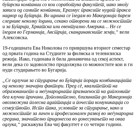
бугарски компании со кои соработува факултет, иако многу
зависи од самите компании, Еразмус праксите нудат пракса
надвор од Бугарија. Во иднина се гледам во Македонија барем
следниве неколку години, секако отвoрени ми се можностите
и за Бугарија, Хрватска или евентуално Америка… Не се
гледам во Германија, Австрија, скандинавските земји,“
вели
Алексовска.
19-годишната Ева Николова го привршува вториот семестар
од првата година на Студиите за филмска и телевизиска
режија. Иако, годинава ѝ била динамична од секој аспект,
вели дека со задоволство продолжува со можностите кои и ги
нуди студирањето во Бугарија.
„Се одлучив за студирање во Бугарија поради комбинацијата
од неколку значајни фактори. Пред сè, квалитетот на
образованието и меѓународната признаеност на дипломите
беа клучни причини. Дополнително, близината до Македонија
овозможува полесна адаптација и почеста комуникација со
семејството. Исто така, условите за студирање, како и
можностите за личен и професионален развој во меѓународна
средина, значително придонесоа во донесувањето на оваа
одлука,“
раскажува Ева чиј факултет е со четири години.