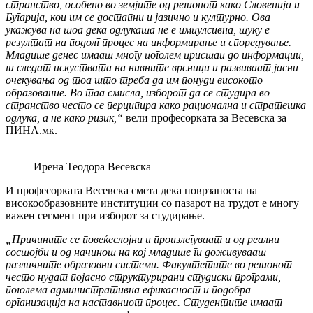
странство, особено во земјите од регионот како Словенија и
Бугарија, кои им се достапни и јазично и културно. Ова
укажува на тоа дека одлуката не е импулсивна, туку е
резултат на подолг процес на информирање и споредување.
Младите денес имаат многу поголем пристап до информации,
ги следат искуствата на нивните врсници и развиваат јасни
очекувања од тоа што треба да им понуди високото
образование. Во таа смисла, изборот да се студира во
странство често се перципира како рационална и стратешка
одлука, а не како ризик,“
вели професорката за Весевска за
ПИНА.мк.
Ирена Теодора Весевска
И професорката Весевска смета дека поврзаноста на
високообразовните институции со пазарот на трудот е многу
важен сегмент при изборот за студирање.
„Причините се повеќеслојни и произлегуваат и од реални
состојби и од начинот на кој младите ги доживуваат
различните образовни системи. Факултетите во регионот
често нудат појасно структурирани студиски програми,
поголема административна ефикасност и подобра
организација на наставниот процес. Студентите имаат