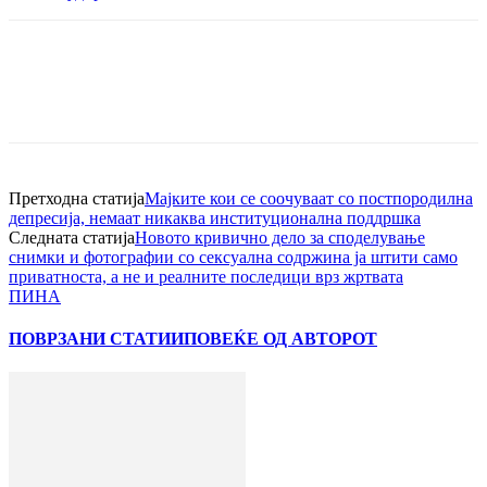
Претходна статија
Мајките кои се соочуваат со постпородилна
депресија, немаат никаква институционална поддршка
Следната статија
Новото кривично дело за споделување
снимки и фотографии со сексуална содржина ја штити само
приватноста, а не и реалните последици врз жртвата
ПИНА
ПОВРЗАНИ СТАТИИ
ПОВЕЌЕ ОД АВТОРОТ