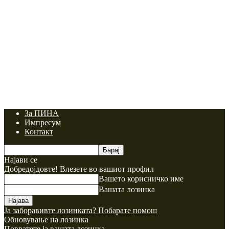
За ПИНА
Импресум
Контакт
Најави се
Добредојдовте! Влезете во вашиот профил
Вашето корисничко име
Вашата лозинка
Ја заборавивте лозинката? Побарате помош
Обновување на лозинка
Повратете ја вашата лозинка