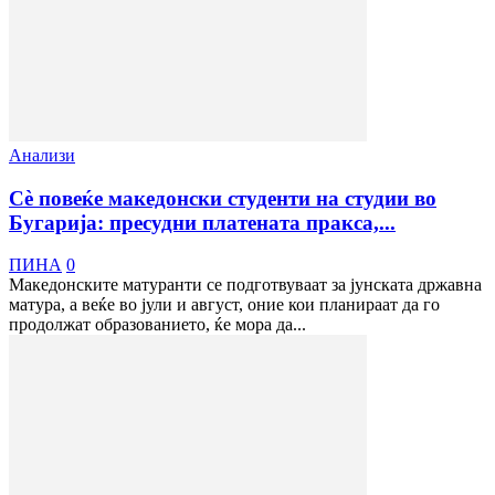
Анализи
Сè повеќе македонски студенти на студии во
Бугарија: пресудни платената пракса,...
ПИНА
0
Македонските матуранти се подготвуваат за јунската државна
матура, а веќе во јули и август, оние кои планираат да го
продолжат образованието, ќе мора да...