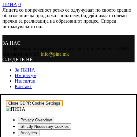
ПИНА
0
Лицата со попреченост ретко се одлучуваат по своето средно
образование да продолжат понатаму, бидејќи имаат големи
пречки за реализација на образовниот процес. Според
истражувањето на...
ЗА НАС
Платформа за истражувачко новинарство и анализи - ПИНА
Контактирајте нѐ:
info@pina.mk
СЛЕДЕТЕ НЀ
За ПИНА
Импресум
Извештаи
Контакт
Close GDPR Cookie Settings
Privacy Overview
Strictly Necessary Cookies
Analytics