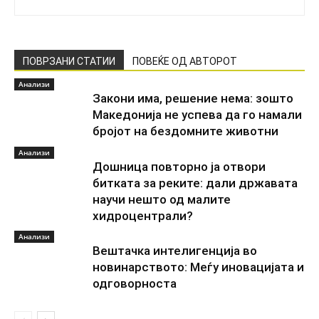
ПОВРЗАНИ СТАТИИ
ПОВЕЌЕ ОД АВТОРОТ
Анализи
Закони има, решение нема: зошто
Македонија не успева да го намали
бројот на бездомните животни
Анализи
Дошница повторно ја отвори
битката за реките: дали државата
научи нешто од малите
хидроцентрали?
Анализи
Вештачка интелигенција во
новинарството: Меѓу иновацијата и
одговорноста