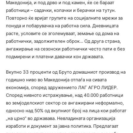
Македонија, и под дрво и под камен, ќе се бараат
работници – садачки, копачки и берачки на тутун.
Повторно ќе вријат групите на социјалните мрежи за
понуда и побарувачка на работна сила. Дневницата
расте, условите се зголемуваат, земање од дома на
работнички, задолжителен оброк… Од друга страна,
ангажирање на сезонски работнички често пати е без
подмирени и платени давачки кон државата.
Вкупно 33 проценти од Бруто домашниот производ на
годишно ниво во Македонија отпаѓа на сивата
економија, според здружението ЛАГ АГРО ЛИДЕР.
Според нивното истражување, над 40.000 работници
во земјоделскиот сектор се ангажирани неформално,
односно над 50% од вкупниот број на лица кои работат
„на црно“ во државава. Невладината организација
изработи
и документ за јавна политика. Предлагаат