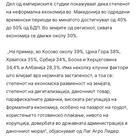
Дел од емпириските студии покажуваат дека степенот
на неформална економија во Македонија во одредени
временски периоди во минатото достигнувал од 40%
до 50% од БДП. Во земјите од регионот, сивата
економија се движи околу 30%.
„На пример, во Косово околу 39%, Црна Гора 38%,
Хрватска 35%, Србија 34%, Босна и Херцеговина
34,4% и Албанија 28,3%. Има неколку клучни фактори
што влијаат врз нејзината застапеност, а тоа се:
степенот на економска развиеност на земјата,
степенот на дигитализација, даночниот товар,
парафискалните давачки, високата регулација на
формалната економија, особено на пазарот на трудот,
користењето готовинско плаќање, нивото на
корупција, довербата во државната администрација и
даночниот морал“, објаснуваат од Лаг Агро Лидер.