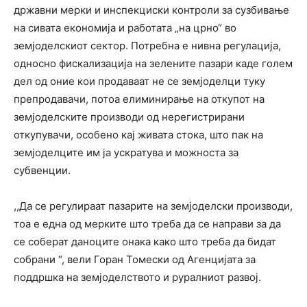
државни мерки и инспекциски контроли за сузбивање
на сивата економија и работата „на црно“ во
земјоделскиот сектор. Потребна е нивна регулација,
односно фискализација на зелените пазари каде голем
дел од оние кои продаваат не се земјоделци туку
препродавачи, потоа елиминирање на откупот на
земјоделските производи од нерегистрирани
откупувачи, особено кај живата стока, што пак на
земјоделците им ја ускратува и можноста за
субвенции.
,,Да се регулираат пазарите на земјоделски производи,
тоа е една од мерките што треба да се направи за да
се соберат даноците онака како што треба да бидат
собрани “, вели Горан Томески од Агенцијата за
поддршка на земјоделството и руралниот развој.