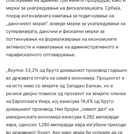
олеснување на административните процедури, како и
мерки за унапредување на фискализацијата. Србија,
покрај интензивната кампања за подигнување на
„даночниот морал“, воведе мерки за унапредување на
супервизијата, даночни и фискални мерки за
поттикнување на формализирање на економските
активности и намалување на административното и
парафискалното оптоварување.
„Вкупно 33,2% од бруто домашниот производ годишно
во државата отпаѓа на сивата економија. Процентот е
на исто ниво со земјите од Западен Балкан, но е
речиси двојно повисок од просекот на земјите членки
на Европската Унија, кој изнесува 19,4% од бруто
домашниот производ. Низ бројки „сивиот дел“ на
македонската економија изнесува 4,282 милијарди
евра, односно 1,280 милијарди евра изгубени приходи
во државниот буџет. Ако како земја би успеале да се