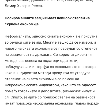
Демир Хисар и Ресен.
Посиромашните земји имаат повисок степен на
скриена економија
Неформалната, односно сивата економија е присутна
во речиси сите земји. Многу е тешко да се измери, и
нивото на сивата економија се поврзуват со степенот
на развиеност на државата. Се користат директни
методи врз основа на податоци од анкети,
набљудувања и интервјуа со економските оператори,
како и индиректни методи преку кои се утврдува
степенот на сивата економија со помош на
макроекономските индикатори, како што се односот
помеѓу готовината и депозитите, физичкиот инпут и
сл. Општо, земјите со понизок степен на развиеност
имаат повисока неформална економија, главно поради