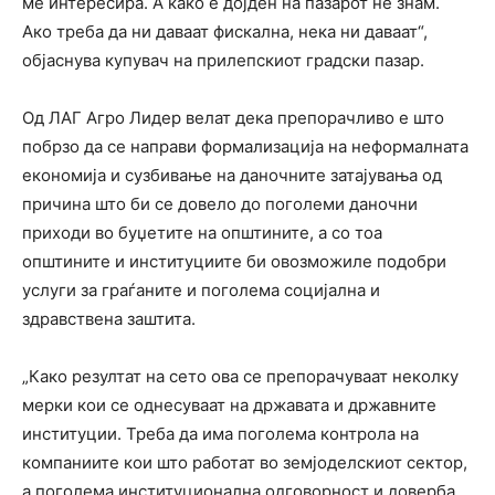
ме интересира. А како е дојден на пазарот не знам.
Ако треба да ни даваат фискална, нека ни даваат“,
објаснува купувач на прилепскиот градски пазар.
Од ЛАГ Агро Лидер велат дека препорачливо е што
побрзо да се направи формализација на неформалната
економија и сузбивање на даночните затајувања од
причина што би се довело до поголеми даночни
приходи во буџетите на општините, а со тоа
општините и институциите би овозможиле подобри
услуги за граѓаните и поголема социјална и
здравствена заштита.
„Како резултат на сето ова се препорачуваат неколку
мерки кои се однесуваат на државата и државните
институции. Треба да има поголема контрола на
компаниите кои што работат во земјоделскиот сектор,
а поголема институционална одговорност и доверба