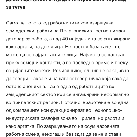
за тутун
Само пет отсто
од работниците кои извршуваат
земјоделски
работи во Пелагонискиот регион имаат
договор за работа, а над 40 илјади лица се ангажирани
како аргати, на дневница. Не постои база каде што
може да се најдат таквите лица. Најчесто се наоѓаат
преку семејни контакти, а во последно време и преку
социјалните мрежи. Речиси никој од нив не сака јавно
да говори. Таква е и нашата соговорничка која сака да
остане анонимна. Таа е една од работниците во
земјоделскиот сектор кои се ангажирани неформално
во прилепскиот регион. Поточно, вработена е во една
од компаниите кои функционираат во Технолошко-
индустриската развојна зона во Прилеп, но работи и
како аргатка. По завршувањето на осум часовната
работна смена, некогаш и без здив да земе и стави