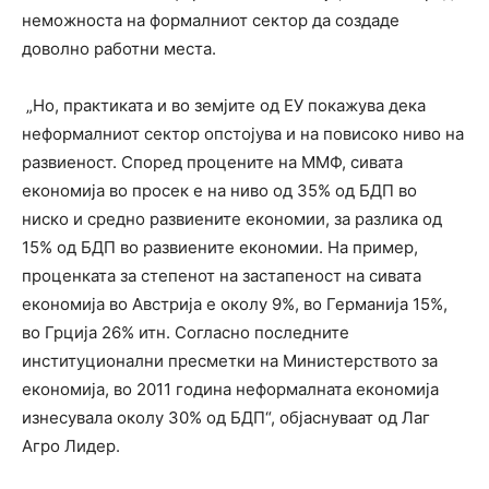
неможноста на формалниот сектор да создаде
доволно работни места.
„Но, практиката и во земјите од ЕУ покажува дека
неформалниот сектор опстојува и на повисоко ниво на
развиеност. Според процените на ММФ, сивата
економија во просек е на ниво од 35% од БДП во
ниско и средно развиените економии, за разлика од
15% од БДП во развиените економии. На пример,
проценката за степенот на застапеност на сивата
економија во Австрија е околу 9%, во Германија 15%,
во Грција 26% итн. Согласно последните
институционални пресметки на Министерството за
економија, во 2011 година неформалната економија
изнесувала околу 30% од БДП“, објаснуваат од Лаг
Агро Лидер.