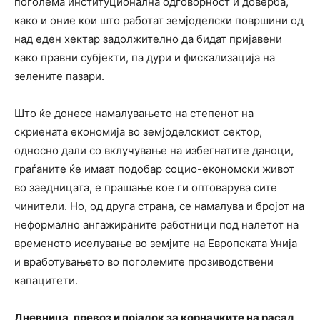
поголема институционална одговорност и доверба,
како и оние кои што работат земјоделски површини од
над еден хектар задолжително да бидат пријавени
како правни субјекти, па дури и фискализација на
зелените пазари.
Што ќе донесе намалувањето на степенот на
скриената економија во земјоделскиот сектор,
односно дали со вклучување на избегнатите даноци,
граѓаните ќе имаат подобар социо-економски живот
во заедницата, е прашање кое ги оптоварува сите
чинители. Но, од друга страна, се намалува и бројот на
неформално ангажираните работници под налетот на
временото иселување во земјите на Европската Унија
и вработувањето во поголемите прозиводствени
капацитети.
Дневница, превоз и појадок за корначките на расад