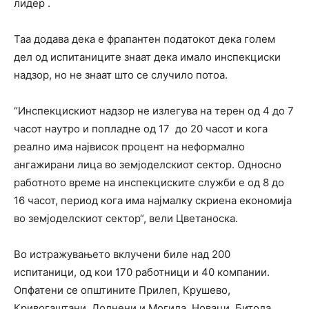
лидер .
Таа додава дека е фрапантен податокот дека голем
дел од испитаниците знаат дека имало инспекциски
надзор, но не знаат што се случило потоа.
“Инспекцискиот надзор не излегува на терен од 4 до 7
часот наутро и попладне од 17
до 20 часот и кога
реално има највисок процент на неформално
ангажирани лица во земјоделскиот сектор. Односно
работното време на инспекциските служби е од 8 до
16 часот, период кога има најмалку скриена економија
во земјоделскиот сектор“, вели Цветаноска.
Во истражувањето вклучени биле над 200
испитаници, од кои 170 работници и 40 компании.
Опфатени се општините Прилеп, Крушево,
Кривогаштани, Долнени и Могила, Новаци, Битола,