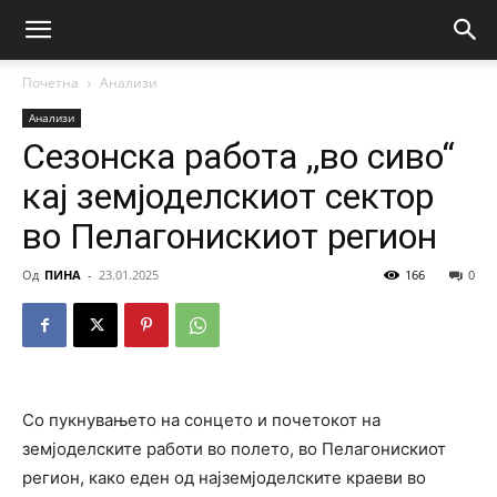
Почетна
Анализи
Анализи
Сезонска работа ,,во сиво“
кај земјоделскиот сектор
во Пелагонискиот регион
Од
ПИНА
-
23.01.2025
166
0
Со пукнувањето на сонцето и почетокот на
земјоделските работи во полето, во Пелагонискиот
регион, како еден од најземјоделските краеви во