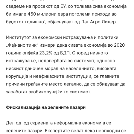
сведеме на просекот од ЕУ, со толкава сива економија
би имале 450 милиони евра поголеми приходи во
буџетот годишно“, објаснуваат од Лаг Агро Лидер.
Институтот за економски истражувања и политики
„Фајнанс тинк“ измери дека сивата економија во 2020
година опфаќа 23,2% од БДП. Според нивното
истражување, недовербата во системот, односно
нискиот даночен морал на населението, високата
корупција и неефикасните институции, се главните
причини граѓаните место легално, да се обидуваат да
заработат заобиколувајќи го системот.
Фискализација на зелените пазари
Дел од
од скриената неформална економија се
зелените пазари. Експертите велат дека неопходни се