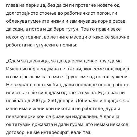
глава на перница, без да си ги протегне нозете од
долготрајното стоење во работничкиот погон, ги
облекува гумените чизми и заминува да корне расад,
да сади, а потоа и да бере тутун. Тоа го прави веќе
неколку години, во летните месеци откако ќе започне
работата на тутунските полиња.
„Одам за дневница, за да однесам денар плус дома.
Имам син кој неодамна се ожени, живееме под кирија
и само јас знам како ми е. Група сме од неколку жени.
Не земаат со автомобил, дали попладне после работа
или откако ќе си дојдам од трета смена. Еден час ни
плаќаат од 200 до 250 денари. Добиваме и појадок. Со
мене има и жени кои никогаш не работеле, дури и
пензионерки кои се физички издржливи. А дали ја
оштетувам државата и дали губам што немам некаков
договор, не ме интересира“, вели таа.