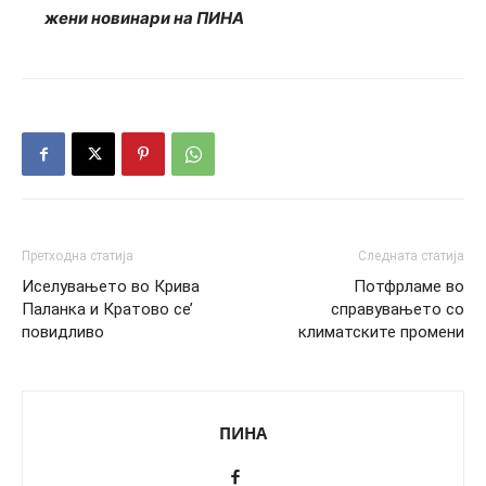
жени новинари на ПИНА
Претходна статија
Следната статија
Иселувањето во Крива
Потфрламе во
Паланка и Кратово се’
справувањето со
повидливо
климатските промени
ПИНА