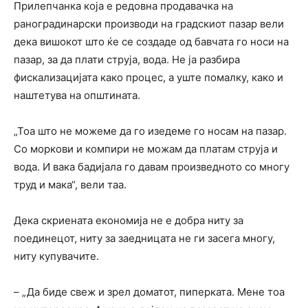
Прилепчанка која е редовна продавачка на
раноградинарски производи на градскиот пазар вели
дека вишокот што ќе се создаде од бавчата го носи на
пазар, за да плати струја, вода. Не ја разбира
фискализацијата како процес, а уште помалку, како и
наштетува на општината.
„Тоа што не можеме да го изедеме го носам на пазар.
Со моркови и компири не можам да платам струја и
вода. И вака бадијала го давам произведното со многу
труд и мака“, вели таа.
Дека скриената економија не е добра ниту за
поединецот, ниту за заедницата не ги засега многу,
ниту купувачите.
– „Да биде свеж и зрел доматот, пиперката. Мене тоа