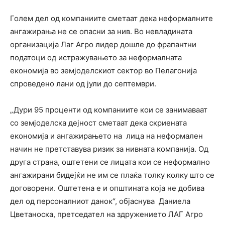
Голем дел од компаниите сметаат дека неформалните
ангажирања не се опасни за нив. Во невладината
организација Лаг Агро лидер дошле до фрапантни
податоци од истражувањето за неформалната
економија во земјоделскиот сектор во Пелагонија
спроведено лани од јули до септември.
„Дури 95 проценти од компаниите кои се занимаваат
со земјоделска дејност сметаат дека скриената
економија и ангажирањето на
лица на неформален
начин не претставува ризик за нивната компанија. Од
друга страна, оштетени се лицата кои се неформално
ангажирани бидејќи не им се плаќа толку колку што се
договорени. Оштетена е и општината која не добива
дел од персоналниот данок“, објаснува
Даниела
Цветаноска, претседател на здружението ЛАГ Агро