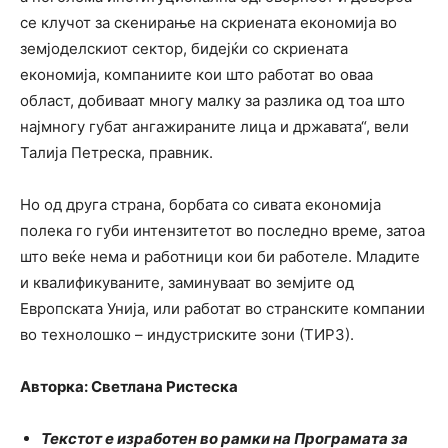
се клучот за скенирање на скриената економија во
земјоделскиот сектор, бидејќи со скриената
економија, компаниите кои што работат во оваа
област, добиваат многу малку за разлика од тоа што
најмногу губат ангажираните лица и државата“, вели
Талија Петреска, правник.
Но од друга страна, борбата со сивата економија
полека го губи интензитетот во последно време, затоа
што веќе нема и работници кои би работеле. Младите
и квалификуваните, заминуваат во земјите од
Европската Унија, или работат во странските компании
во технолошко – индустриските зони (ТИРЗ).
Авторка: Светлана Ристеска
Текстот е изработен во рамки на Програмата за