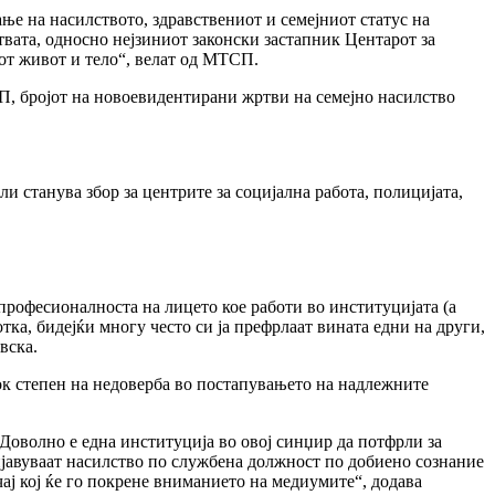
ње на насилството, здравствениот и семејниот статус на
ртвата, односно нејзиниот законски застапник Центарот за
иот живот и тело“, велат од МТСП.
СП, бројот на новоевидентирани жртви на семејно насилство
и станува збор за центрите за социјална работа, полицијата,
професионалноста на лицето кое работи во институцијата (а
а, бидејќи многу често си ја префрлаат вината едни на други,
вска.
ок степен на недоверба во постапувањето на надлежните
 Доволно е една институција во овој синџир да потфрли за
ријавуваат насилство по службена должност по добиено сознание
чај кој ќе го покрене вниманието на медиумите“, додава