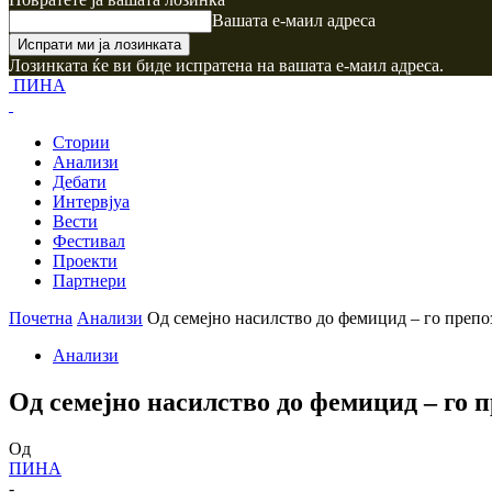
Вашата е-маил адреса
Лозинката ќе ви биде испратена на вашата е-маил адреса.
ПИНА
Стории
Анализи
Дебати
Интервјуа
Вести
Фестивал
Проекти
Партнери
Почетна
Анализи
Од семејно насилство до фемицид – го препо
Анализи
Од семејно насилство до фемицид – го 
Од
ПИНА
-