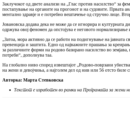
Заклучокот од двете анализи на „Глас против насилство“ за фе
постапување на органите на прогонот и на судовите. Првата ан
ментално здравје и е потребно вештачење од стручно лице. Втор
Јовановска додава дека не може да се игнорира и културната ди
одржува овој феномен да опстојува е неговото нормализирање 
„Затоа, мора активно да се работи на подигнување на јавната с
превенција и заштита. Едно од најважните прашања за креирањ
за различните форми на родово базирано насилство во земјава,
потреби“, дополнува таа.
На глобално ниво според извештајот „Родово-поврзани убиства
на жени и девојчиња, а најголем дел од нив или 56 отсто биле 
Авторка: Марта Стевковска
Текстот е изработен во рамки на Програмата за жени 