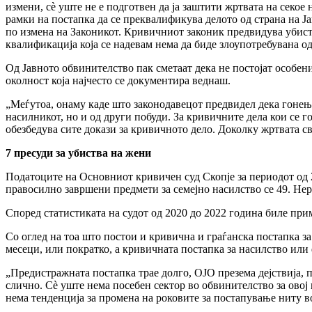
измени, сè уште не е подготвен да ја заштити жртвата на секое
рамки на постапка да се преквалификува делото од страна на Ј
по измена на Законикот. Кривичниот законик предвидува убист
квалификација која се надевам нема да биде злоупотребувана од
Од Јавното обвинителство пак сметаат дека не постојат особен
околност која најчесто се документира веднаш.
„Меѓутоа, онаму каде што законодавецот предвидел дека гонење
насилникот, но и од други побуди. За кривичните дела кои се г
обезбедува сите докази за кривичното дело. Доколку жртвата св
7 пресуди за убиства на жени
Податоците на Основниот кривичен суд Скопје за периодот од 2
правосилно завршени предмети за семејно насилство се 49. Нере
Според статистиката на судот од 2020 до 2022 година биле прим
Со оглед на тоа што постои и кривична и граѓанска постапка за 
месеци, или пократко, а кривичната постапка за насилство или
„Предистражната постапка трае долго, ОЈО презема дејствија, п
слично. Сè уште нема посебен сектор во обвинителство за овој
нема тенденција за промена на роковите за постапување ниту во