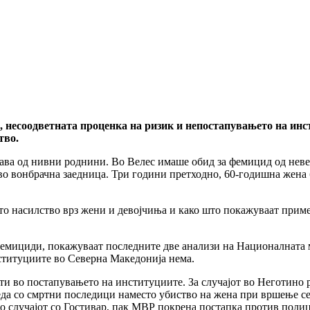
, несоодветната проценка на ризик и непостапувањето на инс
тво.
нава од нивни роднини. Во Велес имаше обид за фемицид од неве
о вонбрачна заедница. Три години претходно, 60-годишна жена 
о насилство врз жени и девојчиња и како што покажуваат приме
фемициди, покажуваат последните две анализи на Националната 
ституциите во Северна Македонија нема.
сти во постапувањето на институциите. За случајот во Неготино
еда со смртни последици наместо убиство на жена при вршење се
о случајот со Гостивар, пак МВР покрена постапка против полица