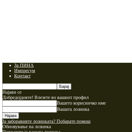
За ПИНА
Импресум
Контакт
Најави се
Добредојдовте! Влезете во вашиот профил
Вашето корисничко име
Вашата лозинка
Ја заборавивте лозинката? Побарате помош
Обновување на лозинка
Повратете ја вашата лозинка