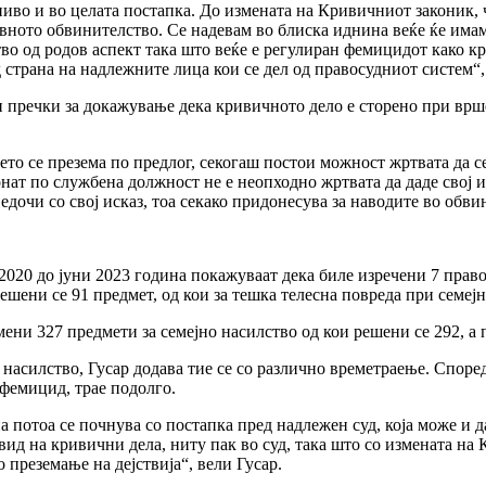
 ниво и во целата постапка. До измената на Кривичниот законик,
авното обвинителство. Се надевам во блиска иднина веќе ќе има
во од родов аспект така што веќе е регулиран фемицидот како к
 страна на надлежните лица кои се дел од правосудниот систем“,
и пречки за докажување дека кривичното дело е сторено при врше
то се презема по предлог, секогаш постои можност жртвата да с
онат по службена должност не е неопходно жртвата да даде свој 
едочи со свој исказ, тоа секако придонесува за наводите во обв
020 до јуни 2023 година покажуваат дека биле изречени 7 право
шени се 91 предмет, од кои за тешка телесна повреда при семејн
ени 327 предмети за семејно насилство од кои решени се 292, а 
насилство, Гусар додава тие се со различно времетраење. Според 
 фемицид, трае подолго.
а потоа се почнува со постапка пред надлежен суд, која може и д
 вид на кривични дела, ниту пак во суд, така што со измената н
 преземање на дејствија“, вели Гусар.