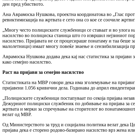
ден пред убиството.
Ана Аврамоска Нушкова, проектна координатока во „Глас проти
ревиктимизација на жртвата е сето она со кое се соочиле жртви
„Многу често полициските службеници се ставаат и во улога на 
насилство во полициска станица што го извршил нејзиниот пора
насилство. Пријавата не се процесираше понатаму и таа беше за
малолетници) имаат многу повеќе знаење и сензибилизација пр
Аврамоска Нушкова додава дека кај нас статистика за пријави з
како семејно насилство.
Раст на пријави за семејно насилство
Статистиката на МВР говори дека има зголемување на пријавите
пријавени 1.056 кривични дела. Годинава до април евидентира
„Полициските службеници постапуваат по секоја пријава незави
Дежурниот полициски службеник по добивање на пријава за се
жртвата и мерки за спречување на сторителот во понатамошнот
велат од МВР.
Од Министерството за труд и социјална политика велат дека Це
пријава дека е сторено родово-базирано насилство врз жена или