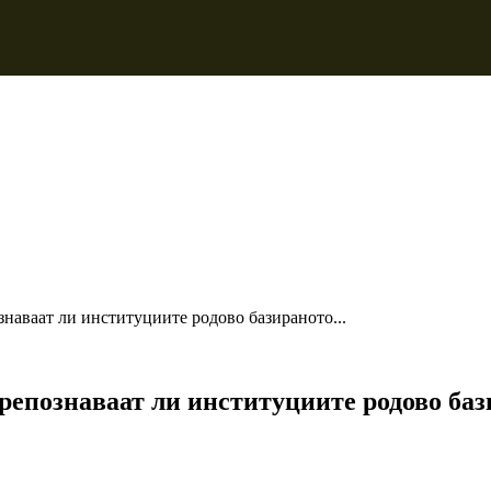
знаваат ли институциите родово базираното...
препознаваат ли институциите родово ба