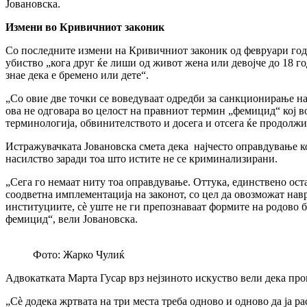
Јовановска.
Измени во Кривичниот законик
Со последните измени на Кривичниот законик од февруари годин
убиство „кога друг ќе лиши од живот жена или девојче до 18 
знае дека е бремено или дете“.
„Со овие две точки се воведуваат одредби за санкционирање н
ова не одговара во целост на правниот термин „фемицид“ кој в
терминологија, обвинителството и досега и отсега ќе продолжи
Истражувачката Јовановска смета дека
најчесто оправдување к
насилство заради тоа што истите не се криминализирани.
„Сега го немаат ниту тоа оправдување. Оттука, единствено ос
соодветна имплементација на законот, со цел да овозможат нав
институциите, сè уште не ги препознаваат формите на родово б
фемицид“, вели Јовановска.
Фото: Жарко Чулиќ
Адвокатката Марта Гусар врз нејзиното искуство вели дека про
„Сè додека жртвата на три места треба одново и одново да ја р