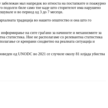
 е забележан мал напредок во итноста на постапките и поажурно
што подолги биле само тие каде што сторителот има нарушено
ршувале и во период од 3 до 7 месеци.
јархалната традиција во нашето општество и она што го
но информирање на сите граѓани за начините и механизмите за
на статистика. Ние не располагаме со релевантна статистика
сполагање се креирани соодветно на реалната ситуација и
роведен од UNODC во 2021 се случиле околу 81 илјада убиства