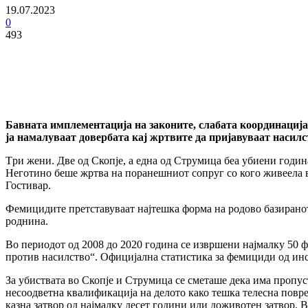
19.07.2023
0
493
Бавната имплементација на законите, слабата координација
ја намалуваат довербата кај жртвите да пријавуваат насилс
Tри жени. Две од Скопје, а една од Струмица беа убиени годи
Неготино беше жртва на поранешниот сопруг со кого живеела в
Гостивар.
Фемицидите претставуваат најтешка форма на родово базиранот
роднина.
Во периодот од 2008 до 2020 година се извршени најмалку 50 
против насилство“. Официјална статистика за фемициди од ин
За убиствата во Скопје и Струмица се сметаше дека има пропу
несоодветна квалификација на делото како тешка телесна повр
казна затвор од најмалку десет години или доживотен затвор. В