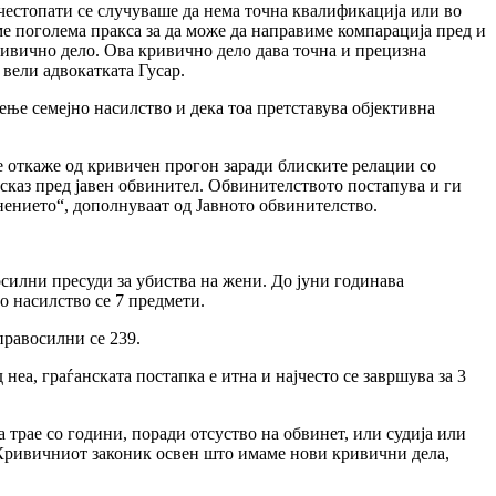
 честопати се случуваше да нема точна квалификација или во
ме поголема пракса за да може да направиме компарација пред и
ривично дело. Ова кривично дело дава точна и прецизна
 вели адвокатката Гусар.
ње семејно насилство и дека тоа претставува објективна
е откаже од кривичен прогон заради блиските релации со
исказ пред јавен обвинител. Обвинителството постапува и ги
инението“, дополнуваат од Јавното обвинителство.
силни пресуди за убиства на жени. До јуни годинава
о насилство се 7 предмети.
правосилни се 239.
неа, граѓанската постапка е итна и најчесто се завршува за 3
а трае со години, поради отсуство на обвинет, или судија или
а Кривичниот законик освен што имаме нови кривични дела,