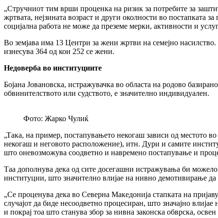
„Стручниот тим врши проценка на ризик за потребите за заштит
жртвата, нејзината возраст и други околности во постапката за
социјална работа не може да преземе мерки, активности и услу
Во земјава има 13 Центри за жени жртви на семејно насилство
изнесува 364 од кои 252 се жени.
Недоверба во институциите
Бојана Јовановска,
истражувачка во областа на родово базирано
обвинителството или судството, е значително индивидуален.
Фото: Жарко Чулиќ
„Така, на пример, постапувањето некогаш зависи од местото во
некогаш и неговото расположение), итн. Дури и самите институ
што оневозможува соодветно и навремено постапување и процес
Таа дополнува дека од сите досегашни истражувања би можело д
институции, што значително влијае на нивно демотивирање да г
„Се проценува дека во Северна Македонија стапката на пријаву
случајот да биде несоодветно процесиран, што значајно влијае
и покрај тоа што станува збор за нивна законска обврска, освен