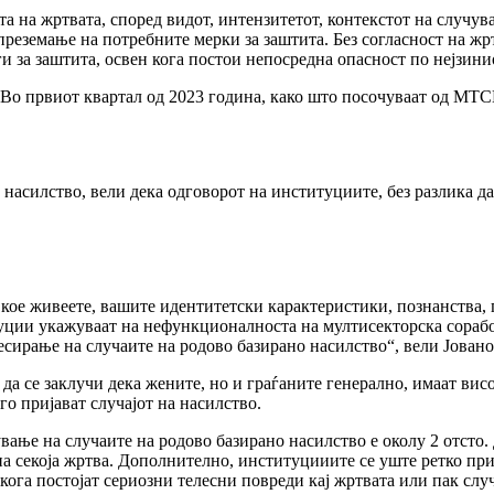
а на жртвата, според видот, интензитетот, контекстот на случува
 преземање на потребните мерки за заштита. Без согласност на ж
ги за заштита, освен кога постои непосредна опасност по нејзин
. Во првиот квартал од 2023 година, како што посочуваат од МТ
 насилство,
вели дека одговорот на институциите, без разлика дал
 кое живеете, вашите идентитетски карактеристики, познанства, 
ции укажуваат на нефункционалноста на мултисекторска соработк
ирање на случаите на родово базирано насилство“, вели Јовано
а се заклучи дека жените, но и граѓаните генерално, имаат вис
о пријават случајот на насилство.
вање на случаите на родово базирано насилство е околу 2 отсто.
 на секоја жртва. Дополнително, институцииите се уште ретко п
 кога постојат сериозни телесни повреди кај жртвата или пак слу