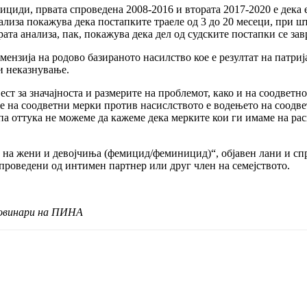
мициди, првата спроведена 2008-2016 и втората 2017-2020 е дека
ализа покажува дека постапките траеле од 3 до 20 месеци, при 
ата анализа, пак, покажува дека дел од судските постапки се зав
мензија на родово базираното насилство кое е резултат на патри
и неказнување.
вест за значајноста и размерите на проблемот, како и на соодвет
е на соодветни мерки против насислството е водењето на соодвет
 па оттука не можеме да кажеме дека мерките кои ги имаме на ра
 на жени и девојчиња (фемицид/феминицид)“, објавен лани и сп
спроведени од интимен партнер или друг член на семејството.
новинари на ПИНА