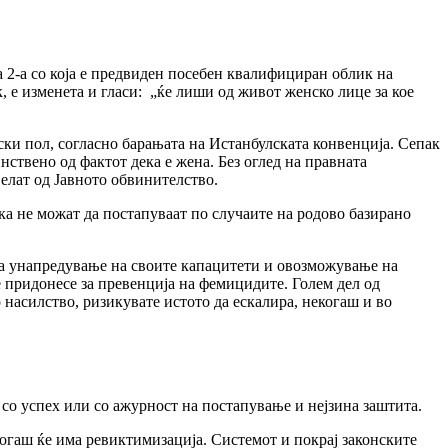
 2-а со која е предвиден посебен квалифициран облик на
к, е изменета и гласи: „ќе лиши од живот женско лице за кое
ски пол, согласно барањата на Истанбулската конвенција.
Сепак
ствено од фактот дека е жена. Без оглед на правната
велат од Јавното обвинителство.
ка не можат да постапуваат по случаите на родово базирано
на унапредување на своите капацитети и овозможување на
е придонесе за превенција на фемицидите. Голем дел од
 насилство, ризикувате истото да ескалира, некогаш и во
 со успех или со ажурност на постапување и нејзина заштита.
екогаш ќе има ревиктимизација. Системот и покрај законските