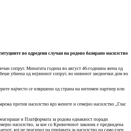
титуциите во одредени случаи на родово базирано насилство
нчан сопруг. Минатата година во август 46-годишна жена од
беше убиена од нејзиниот сопруг, во нивниот заеднички дом во
рите најчесто се извршени од страна на интимен партнер или
мрежа против насилство врз жените и семејно насилство „Глас
 реагираше и Платформата за родова еднаквост поради
мејно насилство, за кое со Кривичниот законик е предвидена
ецот, кој не реагирал на пријавата за насилство на само еден