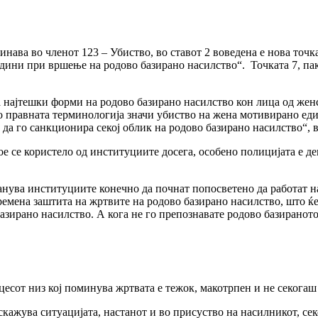
ава во членот 123 – Убиство, во ставот 2 воведена е нова точка
години при вршење на родово базирано насилство“.
Точката 7, па
а најтешки форми на родово базирано насилство кон лица од жен
о правната терминологија значи убиство на жена мотивирано един
 да го санкционира секој облик на родово базирано насилство“, 
ое се користело од институциите досега, особено полицијата е де
танува институциите конечно да почнат попосветено да работат 
ремена заштита на жртвите на родово базирано насилство, што ќ
азирано насилство. А кога не го препознавате родово базираното
цесот низ кој поминува жртвата е тежок, макотрпен и не секогаш
аскажува ситуацијата, настанот и во присуство на насилникот, с