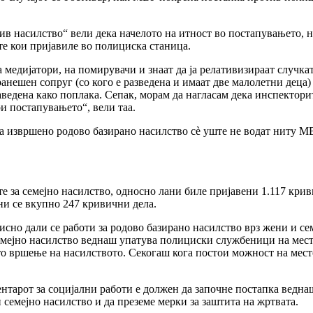
в насилство“ вели дека начелото на итност во постапувањето, н
те кои пријавиле во полициска станица.
медијатори, на помирувачи и знаат да ја релативизираат случкат
нешен сопруг (со кого е разведена и имаат две малолетни деца)
ведена како поплака. Сепак, морам да нагласам дека инспекторите
и постапувањето“, вели таа.
а извршено родово базирано насилство сè уште не водат ниту МВР
 за семејно насилство, односно лани биле пријавени 1.117 криви
ни се вкупно 247 кривични дела.
сно дали се работи за родово базирано насилство врз жени и се
мејно насилство веднаш упатува полициски службеници на место
о вршење на насилството. Секогаш кога постои можност на мест
нтарот за социјални работи е должен да започне постапка веднаш
 семејно насилство и да преземе мерки за заштита на жртвата.