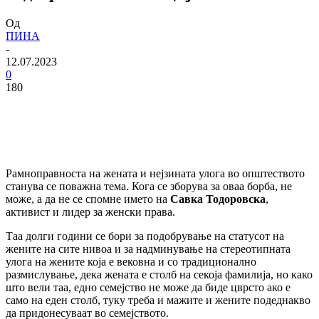
Од
ПИНА
-
12.07.2023
0
180
Рамноправноста на жената и нејзината улога во општеството
станува се поважна тема. Кога се зборува за оваа борба, не
може, а да не се спомне името на
Савка Тодоровска
,
активист и лидер за женски права.
Таа долги години се бори за подобрување на статусот на
жените на сите нивоа и за надминување на стереотипната
улога на жените која е вековна и со традиционално
размислување, дека жената е столб на секоја фамилија, но како
што вели таа, едно семејство не може да биде цврсто ако е
само на еден столб, туку треба и мажите и жените подеднакво
да придонесуваат во семејството.