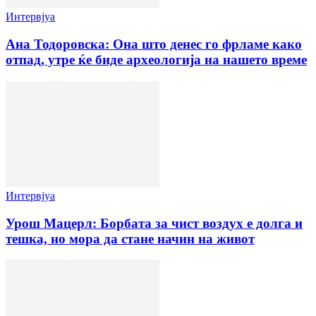
Интервјуа
Ана Тодоровска: Она што денес го фрламе како
отпад, утре ќе биде археологија на нашето време
Интервјуа
Урош Мацерл: Борбата за чист воздух е долга и
тешка, но мора да стане начин на живот