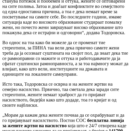
станува потежок и пообемен и оттука, жените се оптоварени
на сите полиња. Затоа и доаѓаат конфликтите во семејството
од една едноставна причина, а тоа е дека немаат време за
посветување на самите себе. Во последните години, имаме
ситуација каде во високото образование студираат помалку
жени, но почесто жени завршуваат високо образование што
покажува дека се истрајни и одговорни“, додава Тодоровска.
Во однос на тоа како би можеле да се променат тие
стереотипи, за ПИНА таа вели дека првично самите жени
треба да ја осознаат суштината на својот пол, да знаат дека тие
се рамноправни со мажите и оттука и работодавачите да ја
сфатат суштински рамноправноста, а за тоа најмногу можат да
влијаат, како што вели, институциите на државата и
единиците на локалните самоуправи.
Исто така, Тодоровска се осврна и на жените жртви на
семејно насилство. Првично, таа сметала дека заради сите
стереотипи, жените немаат храброст да го пријават
насилството, бидејќи како што додаде, тоа го кријат и од
своите најблиски.
„Морам да кажам дека жените почнаа да се охрабруваат и да
го пријавуваат насилството. Постои СОС
бесплатна линија
за жените жртви на насилство
која што е 24/7 отворена каде
можат таквите случаеви да се пријавуваат, а бројот е
141700
.