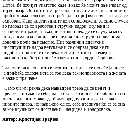
Потоа, ќе добијат упатство каде и како ќе можат да излезат од
тој кошмар. Она што тие треба да го знаат е дека и за нивниот
проблем има решение, но треба да го пријават случајот и да се
охрабрат. Иако институциите кои се задолжени за овие случаи
во глобала се со вработени стручни кадри, обучени и
сензибилизирани, за жал, некогаш и некаде се случува меѓу
нив да има некое лице кое е недоволно стручно и кое нема
доволно волја да помогне. Низ различни дискусии
институциите дадоа ветување и се обврзаа дека ќе ги
подобрат политиките и дека жените жртви на семејно
насилство ќе бидат повеќе заштитени“, тврди Тодоровска.
Таа смета дека она што е позитивно е дека се повеќе јавноста
ја прифаќа содржината за тоа дека рамноправноста на жената
е важно прашање.
„Само би им рекла дека најнапред треба да се ценат и
вреднуваат самите себе, да ги ставаат своите способности на
места каде што можат да бидат вреднувани и да ги знаат
нивните права, но најважно од се, себе вреднувајќи се за она
за кое всушност се поставени“, децидна е Тодоровска.
Автор: Кристијан Трајчов