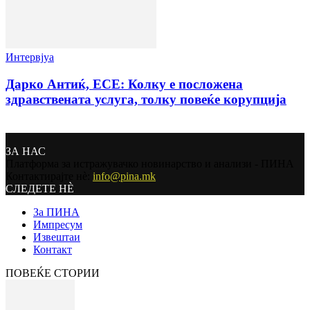
Интервјуа
Дарко Антиќ, ЕСЕ: Колку е посложена
здравствената услуга, толку повеќе корупција
ЗА НАС
Платформа за истражувачко новинарство и анализи - ПИНА
Контактирајте нѐ:
info@pina.mk
СЛЕДЕТЕ НЀ
За ПИНА
Импресум
Извештаи
Контакт
ПОВЕЌЕ СТОРИИ