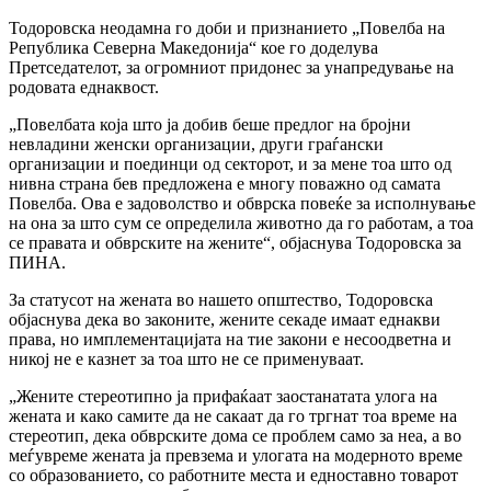
Тодоровска неодамна го доби и признанието „Повелба на
Република Северна Македонија“ кое го доделува
Претседателот, за огромниот придонес за унапредување на
родовата еднаквост.
„Повелбата која што ја добив беше предлог на бројни
невладини женски организации, други граѓански
организации и поединци од секторот, и за мене тоа што од
нивна страна бев предложена е многу поважно од самата
Повелба. Ова е задоволство и обврска повеќе за исполнување
на она за што сум се определила животно да го работам, а тоа
се правата и обврските на жените“, објаснува Тодоровска за
ПИНА.
За статусот на жената во нашето општество, Тодоровска
објаснува дека во законите, жените секаде имаат еднакви
права, но имплементацијата на тие закони е несоодветна и
никој не е казнет за тоа што не се применуваат.
„Жените стереотипно ја прифаќаат заостанатата улога на
жената и како самите да не сакаат да го тргнат тоа време на
стереотип, дека обврските дома се проблем само за неа, а во
меѓувреме жената ја превзема и улогата на модерното време
со образованието, со работните места и едноставно товарот