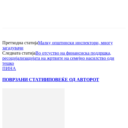
Претходна статија
Малку општински инспектори, многу
загадувачи
Следната статија
Во отсуство на финансиска поддршка,
ресоцијализацијата на жртвите на семејно насилство оди
тешко
ПИНА
ПОВРЗАНИ СТАТИИ
ПОВЕЌЕ ОД АВТОРОТ