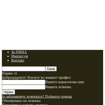
За ПИНА
Импресум
Контакт
Најави се
Добредојдовте! Влезете во вашиот профил
Вашето корисничко име
Вашата лозинка
Ја заборавивте лозинката? Побарате помош
Обновување на лозинка
Повратете ја вашата лозинка