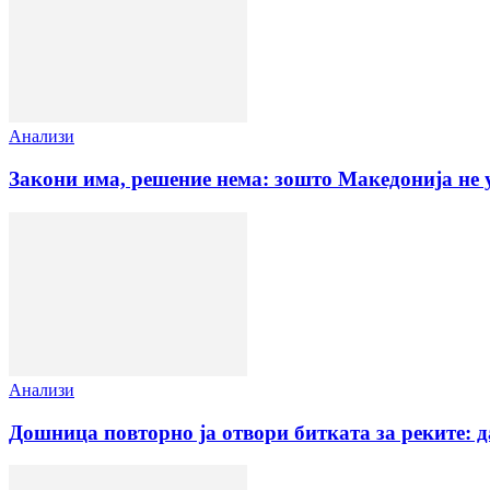
Анализи
Закони има, решение нема: зошто Македонија не 
Анализи
Дошница повторно ја отвори битката за реките: 