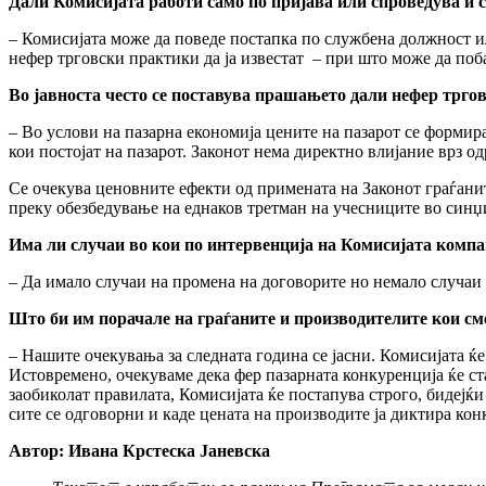
Дали Комисијата работи само по пријава или спроведува и 
– Комисијата може да поведе постапка по службена должност ил
нефер трговски практики да ја известат – при што може да поб
Во јавноста често се поставува прашањето дали нефер трго
– Во услови на пазарна економија цените на пазарот се формира
кои постојат на пазарот. Законот нема директно влијание врз 
Се очекува ценовните ефекти од примената на Законот граѓани
преку обезбедување на еднаков третман на учесниците во синџ
Има ли случаи во кои по интервенција на Комисијата компан
– Да имало случаи на промена на договорите но немало случаи н
Што би им порачале на граѓаните и производителите кои см
– Нашите очекувања за следната година се јасни. Комисијата ќ
Истовремено, очекуваме дека фер пазарната конкуренција ќе ста
заобиколат правилата, Комисијата ќе постапува строго, бидејќи 
сите се одговорни и каде цената на производите ја диктира кон
Автор: Ивана Крстеска Јаневска