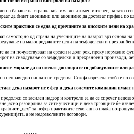
сопствени истраги и контроли на пазарот?
и на барање на странка која има легитимен интерес, па затоа г
араат да бидат анонимни или анонимно да достават пријава по ш
вските практики се една од причините за високите цени на х
ат самостојно од страна на учесниците на пазарот врз основа на
одредување на малопродажните цени на земјоделски и прехранбен
те да ги почувствуваат на среден и долг рок, преку нормално ф
ирот на снабдување со земјоделски и прехранбени производи, бе
иите морале да ги сменат договорите со добавувачите или да
а неправедно наплатени средства. Секоја изречена глоба е во со
етаат дека пазарот не е фер и дека големите компании имаат
е продолжи со засилен надзор и контроли за да се спречат недоз
не јасно разбирлива за сите учесници и дека трговците ќе извле
крајниот „цех“ за нефер практиките секогаш го плаќа потрошувачо
куренцијата, а не недозволените договори.