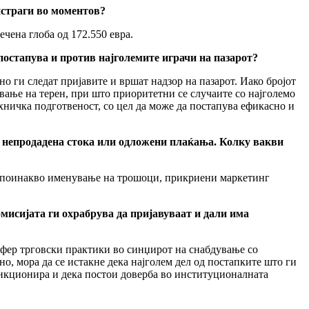
истраги во моментов?
чена глоба од 172.550 евра.
постапува и против најголемите играчи на пазарот?
о ги следат пријавите и вршат надзор на пазарот. Иако бројот
вање на терен, при што приоритетни се случаите со најголемо
ехничка подготвеност, со цел да може да постапува ефикасно и
а непродадена стока или одложени плаќања. Колку вакви
еку поинакво именување на трошоци, прикриени маркетинг
омисијата ги охрабрува да пријавуваат и дали има
нефер трговски практики во синџирот на снабдување со
о, мора да се истакне дека најголем дел од постапките што ги
ункционира и дека постои доверба во институционалната