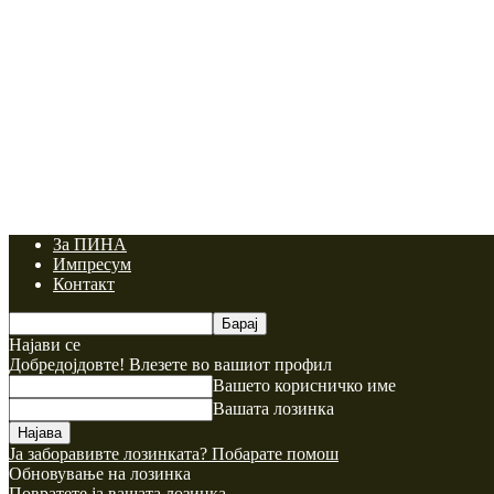
За ПИНА
Импресум
Контакт
Најави се
Добредојдовте! Влезете во вашиот профил
Вашето корисничко име
Вашата лозинка
Ја заборавивте лозинката? Побарате помош
Обновување на лозинка
Повратете ја вашата лозинка