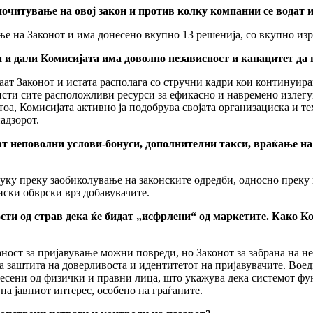
очитување на овој закон и против колку компании се водат 
е на Законот и има донесено вкупно 13 решенија, со вкупно изре
 и дали Комисијата има доволно независност и капацитет да 
ат Законот и истата располага со стручни кадри кои континуиран
ристи сите расположливи ресурси за ефикасно и навремено излегу
тоа, Комисијата активно ја подобрува својата организациска и т
надзорот.
ат неповолни услови-бонуси, дополнителни такси, враќање н
о, туку преку заобиколување на законските одредби, односно пр
иски обврски врз добавувачите.
сти од страв дека ќе бидат „исфрлени“ од маркетите. Како К
жаност за пријавување можни повреди, но Законот за забрана на 
заштита на доверливоста и идентитетот на пријавувачите. Воедн
несени од физички и правни лица, што укажува дека системот ф
на јавниот интерес, особено на граѓаните.