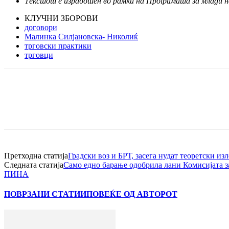
Текстот е изработен во рамки на Програмата за млади
КЛУЧНИ ЗБОРОВИ
договори
Малинка Силјановска- Николиќ
трговски практики
трговци
Претходна статија
Градски воз и БРТ, засега нудат теоретски из
Следната статија
Само едно барање одобрила лани Комисијата з
ПИНА
ПОВРЗАНИ СТАТИИ
ПОВЕЌЕ ОД АВТОРОТ