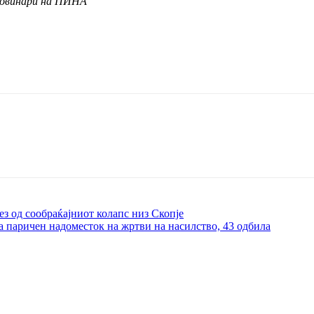
 новинари на ПИНА
лез од сообраќајниот колапс низ Скопје
а паричен надоместок на жртви на насилство, 43 одбила