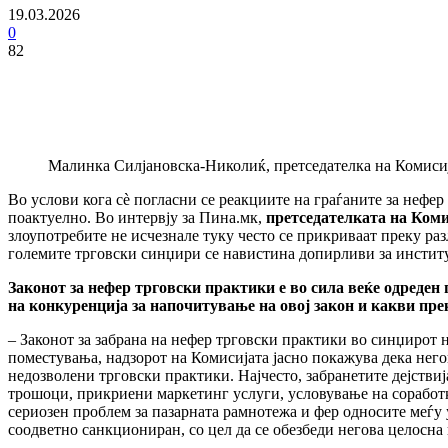
19.03.2026
0
82
Малинка Силјановска-Николиќ, претседателка на Комисиј
Во услови кога сѐ погласни се реакциите на граѓаните за нефер
поактуелно. Во интервју за Пина.мк,
претседателката на Ком
злоупотребите не исчезнале туку често се прикриваат преку раз
големите трговски синџири се навистина допирливи за институц
Законот за нефер трговски практики е во сила веќе одреден 
на конкуренција за напочитување на овој закон и какви пр
– Законот за забрана на нефер трговски практики во синџирот 
поместувања, надзорот на Комисијата јасно покажува дека него
недозволени трговски практики. Најчесто, забранетите дејстви
трошоци, прикриени маркетинг услуги, условување на соработк
сериозен проблем за пазарната рамнотежа и фер односите меѓу 
соодветно санкциониран, со цел да се обезбеди негова целосна