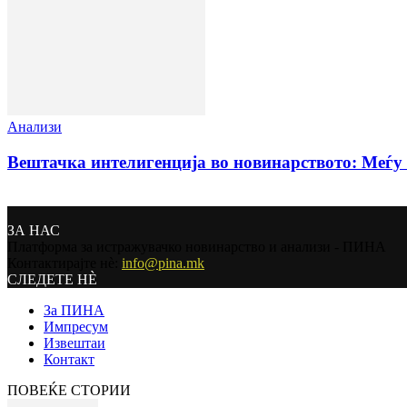
Анализи
Вештачка интелигенција во новинарството: Меѓу 
ЗА НАС
Платформа за истражувачко новинарство и анализи - ПИНА
Контактирајте нѐ:
info@pina.mk
СЛЕДЕТЕ НЀ
За ПИНА
Импресум
Извештаи
Контакт
ПОВЕЌЕ СТОРИИ