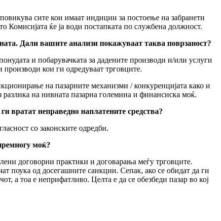
и повикува сите кои имаат индиции за постоење на забранети
то Комисијата ќе ја води постапката по службена должност.
раната. Дали вашите анализи покажуваат таква поврзаност?
 понудата и побарувачката за дадените производи и/или услуги
и производи кои ги одредуваат трговците.
ункционирање на пазарните механизми / конкуренцијата како и
з разлика на нивната пазарна големина и финансиска моќ.
 ги вратат неправедно наплатените средства?
гласност со законските одредби.
 премногу моќ?
волени договорни практики и договарања меѓу трговците.
чат поука од досегашните санкции. Сепак, ако се обидат да ги
т, а тоа е неприфатливо. Целта е да се обезбеди пазар во кој