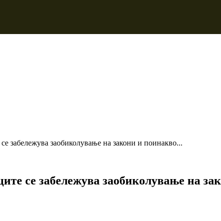
 се забележува заобиколување на закони и поинакво...
вците се забележува заобиколување на з