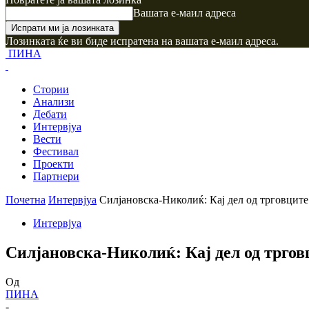
Вашата е-маил адреса
Лозинката ќе ви биде испратена на вашата е-маил адреса.
ПИНА
Стории
Анализи
Дебати
Интервјуа
Вести
Фестивал
Проекти
Партнери
Почетна
Интервјуа
Силјановска-Николиќ: Кај дел од трговците
Интервјуа
Силјановска-Николиќ: Кај дел од трго
Од
ПИНА
-