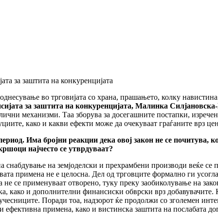
ата за заштита на конкуренцијата
 однесување во трговијата со храна, прашањето, колку навистина
исијата за заштита на конкуренцијата, Малинка Силјановск
лични механизми. Таа зборува за досегашните постапки, изречени
иите, како и какви ефекти може да очекуваат граѓаните врз цен
период. Има бројни реакции дека овој закон не се почитува, 
екршоци најчесто се утврдуваат?
на снабдување на земјоделски и прехрамбени производи веќе се 
вата примена не е целосна. Дел од трговците формално ги усогла
ја не се применуваат отворено, туку преку заобиколување на за
а, како и дополнителни финансиски обврски врз добавувачите. 
учесниците. Поради тоа, надзорот ќе продолжи со зголемен интенз
 и ефективна примена, како и вистинска заштита на послабата до