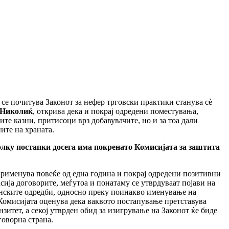
 се почитува Законот за нефер трговски практики станува сѐ
а-Николиќ
, открива дека и покрај одредени поместувања,
те казни, притисоци врз добавувачите, но и за тоа дали
ите на храната.
колку постапки досега има покренато Комисијата за заштита
применува повеќе од една година и покрај одредени позитивни
сија договорите, меѓутоа и понатаму се утврдуваат појави на
конските одредби, односно преку поинакво именување на
Комисијата оценува дека ваквото постапување претставува
итет, а секој утврден обид за изигрување на Законот ќе биде
говорна страна.