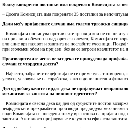
Колку конкретни постапки има покренато Комисијата за неп
– Досега Комисијата има покренати 35 постапки за непочитувањ
Дали меѓу пријавените случаи има големи трговски синџири
– Комисијата постапува против сите трговци кои не го почитува
на пријави и обемот на надзорот е зголемен, Комисијата ги ко
влијание врз пазарот и заштита на послабите учесници. Покрај 
при зголемен обем на пријави, без да се загрози квалитетот на 
Производителите често велат дека се принудени да прифаќа
случаи се утврдени досега?
– Најчесто, забранетите дејствија не се применуваат отворен
услуги, условување на соработка, како и дополнителни финанс
Дел од добавувачите тврдат дека не пријавуваат неправилно
механизми за заштита на нивниот идентитет?
– Комисијата е свесна дека кај дел од субјектите постои воздр
земјоделски и прехрамбени производи предвидува механизми за 
води Комисијата се поведени токму врз основа на пријави под
заштита. Активното пријавување е клучно за ефикасна заштита 