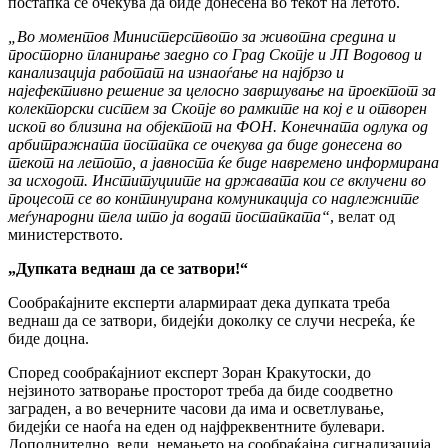
постапка се очекува да биде донесена во текот на летото.
„Во моментов Министерството за животна средина и
просторно планирање заедно со Град Скопје и ЈП Водовод и
канализација работат на изнаоѓање на најбрзо и
најефективно решение за целосно завршување на проектот за
колекторски систем за Скопје во рамките на кој е и отворен
ископ во близина на објектот на ФОН. Конечната одлука од
арбитражната постапка се очекува да биде донесена во
текот на летото, а јавноста ќе биде навремено информирана
за исходот. Институциите на државата кои се вклучени во
процесот се во континуирана комуникација со надлежните
меѓународни тела што ја водат постапката“
, велат од
министерството.
„Дупката веднаш да се затвори!“
Сообраќајните експерти алармираат дека дупката треба
веднаш да се затвори, бидејќи доколку се случи несреќа, ќе
биде доцна.
Според сообраќајниот експерт Зоран Кракутоски, до
нејзиното затворање просторот треба да биде соодветно
заграден, а во вечерните часови да има и осветлување,
бидејќи се наоѓа на еден од најфреквентните булевари.
Дополнително, вели, немањето на сообраќајна сигнализација