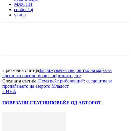
МЖСПП
сообраќај
улица
Претходна статија
Загрижувачко сведоштво на мајка за
врсничко насилство врз нејзиното дете
Следната статија
„Нема веќе риболовци“: сведоштва за
пропаѓањето на езерото Младост
ПИНА
ПОВРЗАНИ СТАТИИ
ПОВЕЌЕ ОД АВТОРОТ