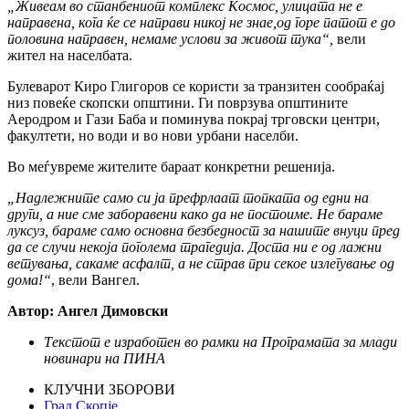
„Живеам во станбениот комплекс Космос, улицата не е
направена, кога ќе се направи никој не знае,од горе патот е до
половина направен, немаме услови за живот тука“,
вели
жител на населбата.
Булеварот Киро Глигоров се користи за транзитен сообраќај
низ повеќе скопски општини. Ги поврзува општините
Аеродром и Гази Баба и поминува покрај трговски центри,
факултети, но води и во нови урбани населби.
Во меѓувреме жителите бараат конкретни решенија.
„Надлежните само си ја префрлаат топката од едни на
други, а ние сме заборавени како да не постоиме. Не бараме
луксуз, бараме само основна безбедност за нашите внуци пред
да се случи некоја поголема трагедија. Доста ни е од лажни
ветувања, сакаме асфалт, а не страв при секое излегување од
дома!“
, вели Вангел.
Автор: Ангел Димовски
Текстот е изработен во рамки на Програмата за млади
новинари на ПИНА
КЛУЧНИ ЗБОРОВИ
Град Скопје