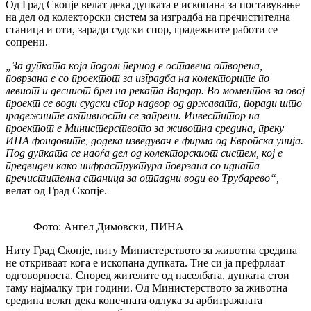
Од Град Скопје велат дека дупката е ископана за поставување
на дел од колекторски систем за изградба на пречистителна
станица и оти, заради судски спор, градежните работи се
сопрени.
„За дупката која подолг период е оставена отворена,
поврзана е со проектот за изградба на колекторите по
левиот и десниот брег на реката Вардар. Во моментов за овој
проект се води судски спор надвор од државата, поради што
градежните активности се запрени. Инвеститор на
проектот е Министерството за животна средина, преку
ИПА фондовите, додека изведувач е фирма од Европска унија.
Под дупката се наоѓа дел од колекторскиот систем, кој е
предвиден како инфраструктура поврзана со идната
пречистителна станица за отпадни води во Трубарево“,
велат од Град Скопје.
Фото: Ангел Димовски, ПИНА
Ниту Град Скопје, ниту Министерството за животна средина
не откриваат кога е ископана дупката. Тие си ја префрлаат
одговорноста. Според жителите од населбата, дупката стои
таму најмалку три години. Од Министерството за животна
средина велат дека конечната одлука за арбитражната