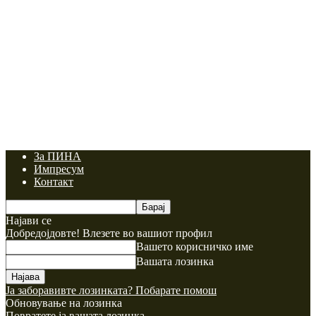
За ПИНА
Импресум
Контакт
Најави се
Добредојдовте! Влезете во вашиот профил
Вашето корисничко име
Вашата лозинка
Ја заборавивте лозинката? Побарате помош
Обновување на лозинка
Повратете ја вашата лозинка