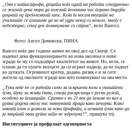
„Ова е катастрофа, децата кога одат на работа секојдневно
се жалат дека мора да излезат половина час порано бидејќи
доцнат од преголемиот хаос. Кога ги носам внуците на
училиште се плашиме да не нè удри некој со возило, многу е
небезбедно, секој ден поминуваме со страв“,
вели Вангел.
Фото: Ангел Димовски, ПИНА
Вангел веќе две години живее во овој дел од Скопје. Се
надевал дека функционирањето во нова околина и нови
згради ќе му го пододбрат квалитетот на живот. Но, вели, се
плаши да ги пушти внуците да си играат надвор, да не паднат
во дупката. Огромниот кратер, додава, ризик е и за сите
жители од околните згради кои што поминуваат на ова место.
„Тука веќе не се работи само за искршени коли и уништени
гуми, туку за живи глави, секоја раскрсница е руски рулет,
особено за пешаците. Срамно е во 21 век да газиме во кал и
дупки додека околу нас никнуваат згради како печурки. Како
имаат план и дозволи за нови профити, а немаат план како да
ја закрпат оваа дупка што не загрозува?“,
прашува тој.
Институциите ја префрлаат одговорноста