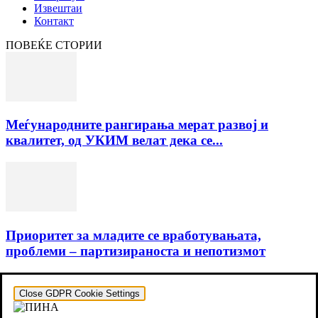
Извештаи
Контакт
ПОВЕЌЕ СТОРИИ
Меѓународните рангирања мерат развој и
квалитет, од УКИМ велат дека се...
Приоритет за младите се вработувањата,
проблеми – партизираноста и непотизмот
Close GDPR Cookie Settings