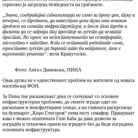
сериозно ја загрозува безбедноста на граѓаните.
„Значи, сообраќајна сигнализација не само за преку ден, туку и
вечерна, со трепкачи, да навестува дека тука има некаков
проблем на самата инфраструктура, и после тоа треба и
физички да се загради тој простор за луѓето да немаат
пристап. Во однос на непоставувањето на семафорите,
апсолутно е штетно. Кога се оставаат работите сами,
едноставно луѓето да бираат што би направиле, тоа е
најлошото решение“
, вели Кракутоски.
Фото: Ангел Димовски, ПИНА
Оваа дупка не е единствениот проблем на жителите од новата
населба кај ФОН.
За Пина тие раскажуваат дека се соочуваат со основни
инфраструктурни проблеми, до своите згради одат по
раскопани и неасфалтирани улици, а на главната раскрсница
на булеварот „Киро Глигоров“ нема ниту семафор. Прашуваат
како е можно општината Гази Баба да дава дозволи за
изградба и технички прием на зградите без да биде изградена
основната инфраструктура.