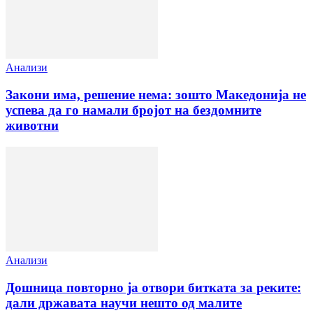
Анализи
Закони има, решение нема: зошто Македонија не
успева да го намали бројот на бездомните
животни
Анализи
Дошница повторно ја отвори битката за реките:
дали државата научи нешто од малите