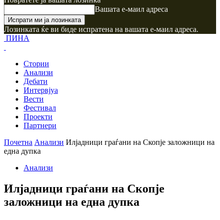
Вашата е-маил адреса
Лозинката ќе ви биде испратена на вашата е-маил адреса.
ПИНА
Стории
Анализи
Дебати
Интервјуа
Вести
Фестивал
Проекти
Партнери
Почетна
Анализи
Илјадници граѓани на Скопје заложници на
една дупка
Анализи
Илјадници граѓани на Скопје
заложници на една дупка