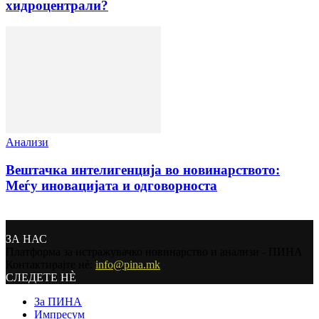
хидроцентрали?
Анализи
Вештачка интелигенција во новинарството:
Меѓу иновацијата и одговорноста
ЗА НАС
Платформа за истражувачко новинарство и анализи - ПИНА
Контактирајте нѐ:
info@pina.mk
СЛЕДЕТЕ НЀ
За ПИНА
Импресум