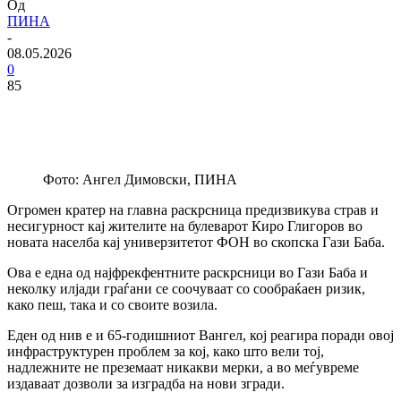
Од
ПИНА
-
08.05.2026
0
85
Фото: Ангел Димовски, ПИНА
Огромен кратер на главна раскрсница предизвикува страв и
несигурност кај жителите на булеварот Киро Глигоров во
новата населба кај универзитетот ФОН во скопска Гази Баба.
Ова е една од најфрекфентните раскрсници во Гази Баба и
неколку илјади граѓани се соочуваат со сообраќаен ризик,
како пеш, така и со своите возила.
Еден од нив е и 65-годишниот Вангел, кој реагира поради овој
инфраструктурен проблем за кој, како што вели тој,
надлежните не преземаат никакви мерки, а во меѓувреме
издаваат дозволи за изградба на нови згради.