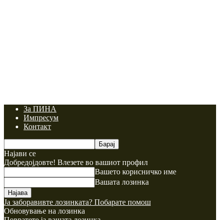
За ПИНА
Импресум
Контакт
Најави се
Добредојдовте! Влезете во вашиот профил
Вашето корисничко име
Вашата лозинка
Ја заборавивте лозинката? Побарате помош
Обновување на лозинка
Повратете ја вашата лозинка