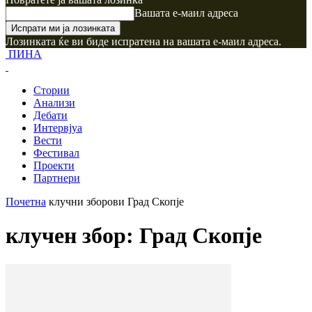
Вашата е-маил адреса
Лозинката ќе ви биде испратена на вашата е-маил адреса.
ПИНА
Стории
Анализи
Дебати
Интервјуа
Вести
Фестивал
Проекти
Партнери
Почетна
клучни зборови
Град Скопје
клучен збор: Град Скопје