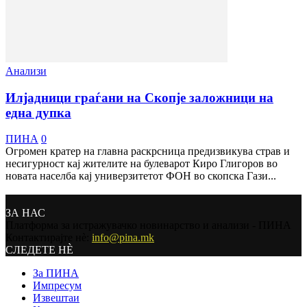
Анализи
Илјадници граѓани на Скопје заложници на
една дупка
ПИНА
0
Огромен кратер на главна раскрсница предизвикува страв и
несигурност кај жителите на булеварот Киро Глигоров во
новата населба кај универзитетот ФОН во скопска Гази...
ЗА НАС
Платформа за истражувачко новинарство и анализи - ПИНА
Контактирајте нѐ:
info@pina.mk
СЛЕДЕТЕ НЀ
За ПИНА
Импресум
Извештаи