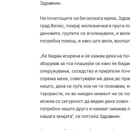
Здравкин.
На почетоците на бегалската криза, Здрав
град Велес, покрај железничката пруга 
деновите, групите се зголемувале, и вели
потребна помош, и како што вели, воопшто
„Ќе бидам искрена и ќе кажам дека на поч
зборував за тоа плашејќи се како ќе бид
опкружување, соседство и пријатели поч
спрема мене, советувајќи ме дека јас пр
нешто, дека се луѓе кои не ги познавам, 
терористи, но во ниеден момент не се пок
можев со сигурност да видам дека освен 
потребно ништо друго и немаат никаква л
нашата земјата“, се потсеќа Здравкин.