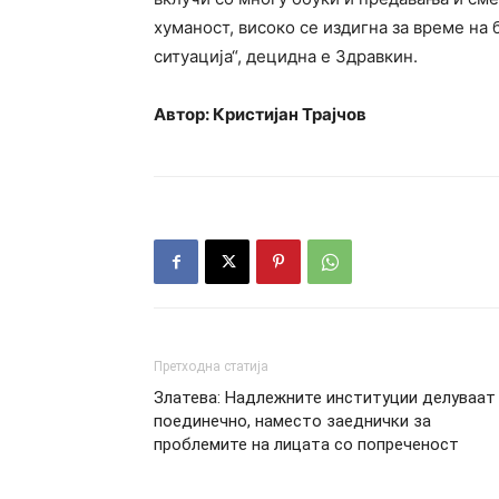
хуманост, високо се издигна за време на 
ситуација“, децидна е Здравкин.
Автор: Кристијан Трајчов
Претходна статија
Златева: Надлежните институции делуваат
поединечно, наместо заеднички за
проблемите на лицата со попреченост