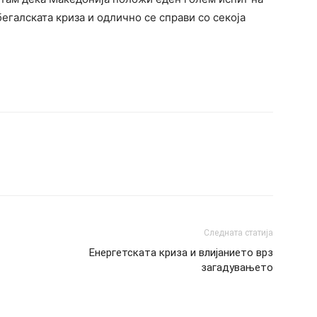
бегалската криза и одлично се справи со секоја
Следната статија
Енергетската криза и влијанието врз
загадувањето