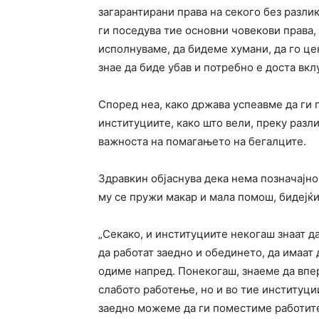
загарантирани права на секого без разлика
ги поседува тие основни човекови права,
исполнуваме, да бидеме хумани, да го ц
знае да биде убав и потребно е доста вкл
Според неа, како држава успеавме да ги 
институциите, како што вели, преку разл
важноста на помагањето на бегалците.
Здравкин објаснува дека нема позначајно
му се пружи макар и мала помош, бидејќи 
„Секако, и институциите некогаш знаат д
да работат заедно и обединето, да имаат
одиме напред. Понекогаш, знаеме да впер
слабото работење, но и во тие институции
заедно можеме да ги поместиме работите