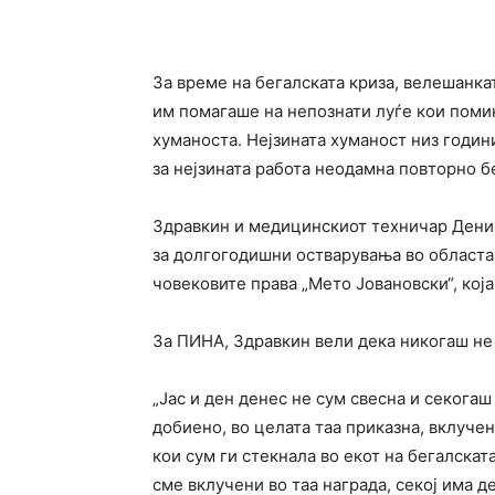
За време на бегалската криза, велешанк
им помагаше на непознати луѓе кои поми
хуманоста. Нејзината хуманост низ годин
за нејзината работа неодамна повторно б
Здравкин и медицинскиот техничар Денис
за долгогодишни остварувања во областа
човековите права „Мето Јовановски“, која
За ПИНА, Здравкин вели дека никогаш не 
„Јас и ден денес не сум свесна и секогаш
добиено, во целата таа приказна, вклучен
кои сум ги стекнала во екот на бегалска
сме вклучени во таа награда, секој има д