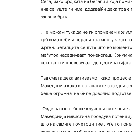
Сега, иако бројката на бегалци која поми
нив се’ уште ги има, додавајќи дека тоа е
заврши бргу.
„Не можам тука да не ги споменам криум
грб и можеби и поради тоа многу често с
жртви. Бегалците се луѓе што во моменто
меѓутоа наседнуваат понекогаш. Криумча
секогаш ги превезуваат до дестинацијата 
Таа смета дека активизмот како процес е
Македонија како и останатите соседни зем
беше огромна, не биле доволно подготве
„Овде народот беше клучен и сите оние л
Македонија навистина поседува потенција
што на самите почетоци тие луѓе го понес
вклучи со многу обуки и предавања и см