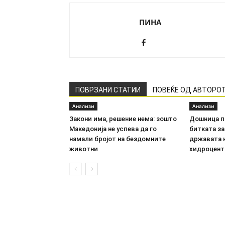
ПИНА
ПОВРЗАНИ СТАТИИ
ПОВЕЌЕ ОД АВТОРО
Анализи
Анализи
Закони има, решение нема: зошто
Дошница п
Македонија не успева да го
битката за
намали бројот на бездомните
државата 
животни
хидроцент