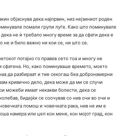
кин објаснува дека најпрвин, низ нејзиниот роден
поминувале помали групи луѓе. Како што поминувале
 дека не ѝ требало многу време за да сфати дека е
 не и било важно ни кои се, ни што се.
етокот потајно го правев сето тоа и многу не
ам сфатена. Но, како поминуваше времето, моето
наа да разбираат и тие секогаш беа добронамерни
авам кривично дело, дека може да ми се случи
кои можеби имаат некакви болести, дека се
олебав, бидејќи се соочував со нив очи во очи и
човечката помош и човечката рака, нив не им е
оша намера или цел кон мене, кон мојот град, кон