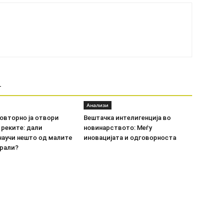
Т
Анализи
овторно ја отвори
Вештачка интелигенција во
 реките: дали
новинарството: Меѓу
научи нешто од малите
иновацијата и одговорноста
рали?