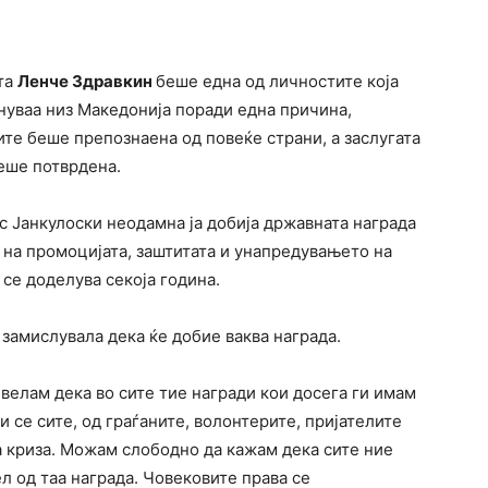
ата
Ленче Здравкин
беше една од личностите која
нуваа низ Македонија поради една причина,
ите беше препознаена од повеќе страни, а заслугата
еше потврдена.
 Јанкулоски неодамна ја добија државната награда
 на промоцијата, заштитата и унапредувањето на
 се доделува секоја година.
замислувала дека ќе добие ваква награда.
 велам дека во сите тие награди кои досега ги имам
и се сите, од граѓаните, волонтерите, пријателите
та криза. Можам слободно да кажам дека сите ние
ел од таа награда. Човековите права се