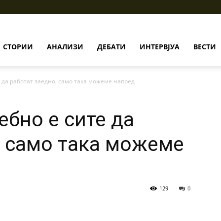
СТОРИИ
АНАЛИЗИ
ДЕБАТИ
ИНТЕРВЈУА
ВЕСТИ
 да работат заедно, само така можеме напред
ебно е сите да
, само така можеме
129
0