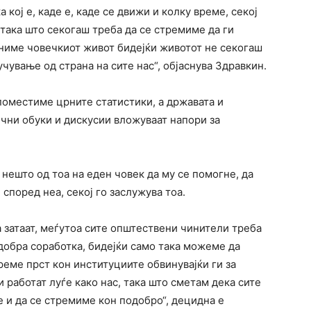
 кој е, каде е, каде се движи и колку време, секој
 така што секогаш треба да се стремиме да ги
ениме човечкиот живот бидејќи животот не секогаш
учување од страна на сите нас“, објаснува Здравкин.
поместиме црните статистики, а државата и
ични обуки и дискусии вложуваат напори за
 нешто од тоа на еден човек да му се помогне, да
според неа, секој го заслужува тоа.
а затаат, меѓутоа сите општествени чинители треба
 добра соработка, бидејќи само така можеме да
еме прст кон институциите обвинувајќи ги за
 работат луѓе како нас, така што сметам дека сите
 и да се стремиме кон подобро“, децидна е