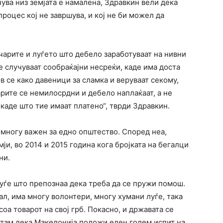
нува низ земјата е намалена, Здравкин вели дека
 процес кој не завршува, и кој не би можел да
чарите и луѓето што дебело заработуваат на нивни
е случуваат сообраќајни несреќи, каде има доста
в се како давеници за сламка и веруваат секому,
рите се немилосрдни и дебело наплаќаат, а не
каде што тие имаат платено“, тврди Здравкин.
 многу важен за едно општество. Според неа,
ји, во 2014 и 2015 година кога бројката на бегалци
ни.
уѓе што препознаа дека треба да се пружи помош.
л, има многу волонтери, многу хумани луѓе, така
оа товарот на свој грб. Покасно, и државата се
етам дека Македонија положи еден голем испит на