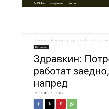
За ПИНА
Импресум
Контакт
ПИНА
Почетна
Интервјуа
Здравкин: Потребно е сите
Интервјуа
Здравкин: Потр
работат заедно
напред
Од
ПИНА
-
20.12.2022