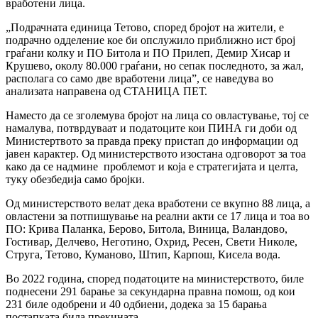
вработени лица.
„Подрачната единица Тетово, според бројот на жители, е
подрачно одделение кое би опслужило приближно ист број
граѓани колку и ПО Битола и ПО Прилеп, Демир Хисар и
Крушево, околу 80.000 граѓани, но сепак последното, за жал,
располага со само две вработени лица”, се наведува во
анализата направена од СТАНИЦА ПЕТ.
Наместо да се зголемува бројот на лица со овластување, тој се
намалува, потврдуваат и податоците кои ПИНА ги доби од
Министертвото за правда преку пристап до информации од
јавен карактер. Од министерството изостана одговорот за тоа
како да се надмине проблемот и која е стратегијата и целта,
туку обезбедија само бројки.
Од министерството велат дека вработени се вкупно 88 лица, а
овластени за потпишување на реални акти се 17 лица и тоа во
ПО: Крива Паланка, Берово, Битола, Виница, Валандово,
Гостивар, Делчево, Неготино, Охрид, Ресен, Свети Николе,
Струга, Тетово, Куманово, Штип, Карпош, Кисела вода.
Во 2022 година, според податоците на министерството, биле
поднесени 291 барање за секундарна правна помош, од кои
231 биле одобрени и 40 одбиени, додека за 15 барања
постапката била прекината.