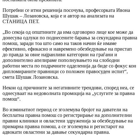
Потребни се итни решенија посочува, професорката Ивона
Шушак – Лозановска, која е и автор на анализата на
СТАНИЦА ПЕТ.
„Во секоја од општините да има одговорно лице кое може да
донесува одлуки по поднесените барања за секундарна правна
помош, заради тоа што само на таков начин ќе имаме
ефективно, ефикасно и навремено обезбедување на пристап
до правда за овие најранливи категории на граѓани и
дополнително апелираме пополнувањето на слободни
работни места по подрачните одделенија да биде со фокус кон
дипломираните правници со положен правосуден испит“,
смета Шушак Лозановска.
Некои од причините за негативните трендови, според неа, се
однесуваат на недоволната промоција на „услугите за правна
помош“.
Во изминатиот период се зголемува бројот на даватели на
бесплатна правна помош со регистрирање на дополнителни
правни клиники и овластени здруженија за обезбедување на
примарна правна помош, а се зголемува и регистарот на
адвокати овластени за давање секундарна правна.