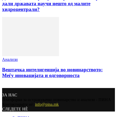
дали државата научи нешто од малите
хидроцентрали?
Анализи
Вештачка интелигенција во новинарството:
Меѓу иновацијата и одговорноста
ЗА НАС
Платформа за истражувачко новинарство и анализи - ПИНА
Контактирајте нѐ:
info@pina.mk
СЛЕДЕТЕ НЀ