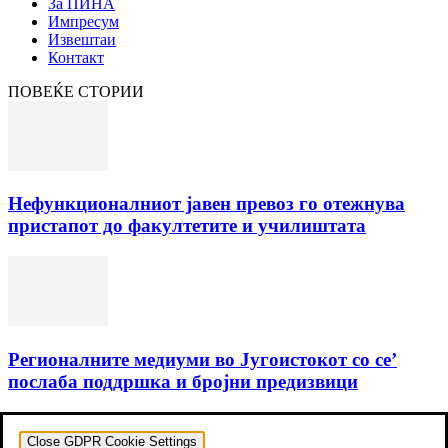
За ПИНА
Импресум
Извештаи
Контакт
ПОВЕЌЕ СТОРИИ
Нефункционалниот јавен превоз го отежнува
пристапот до факултетите и училиштата
Регионалните медиуми во Југоистокот со се’
послаба поддршка и бројни предизвици
Close GDPR Cookie Settings