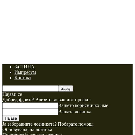
За ПИНА
Импресум
Контакт
Најави се
Добредојдовте! Влезете во вашиот профил
Вашето корисничко име
Вашата лозинка
Ја заборавивте лозинката? Побарате помош
Обновување на лозинка
Повратете ја вашата лозинка