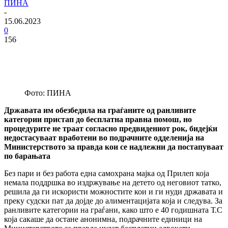
ПИНА
-
15.06.2023
0
156
Фото: ПИНА
Државата им обезбедила на граѓаните од ранливите
категории пристап до бесплатна правна помош, но
процедурите не траат согласно предвидениот рок, бидејќи
недостасуваат вработени во подрачните одделенија на
Министерството за правда кои се надлежни да постапуваат
по барањата
Без пари и без работа една самохрана мајка од Прилеп која
немала поддршка во издржување на детето од неговиот татко,
решила да ги искористи можностите кои и ги нуди државата и
преку судски пат да дојде до алиментацијата која и следува. За
ранливите категории на граѓани, како што е 40 годишната Т.С
која сакаше да остане анонимна, подрачните единици на