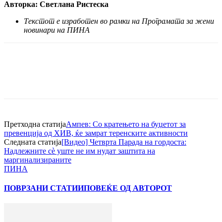
Авторка: Светлана Ристеска
Текстот е изработен во рамки на Програмата за жени
новинари на ПИНА
Претходна статија
Ампев: Со кратењето на буџетот за
превенција од ХИВ, ќе замрат теренските активности
Следната статија
[Видео] Четврта Парада на гордоста:
Надлежните сѐ уште не им нудат заштита на
маргинализираните
ПИНА
ПОВРЗАНИ СТАТИИ
ПОВЕЌЕ ОД АВТОРОТ