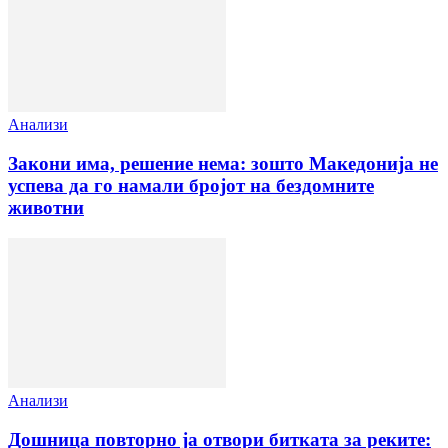
Анализи
Закони има, решение нема: зошто Македонија не
успева да го намали бројот на бездомните
животни
Анализи
Дошница повторно ја отвори битката за реките: