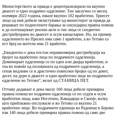
Министерството за правда е децентрализирало на вкупно
дваесет и едно подрачно одделение. Тие заклучно со месец
ноември 2022 година, имале вкупно 102 вработени. Триесет
лица од нив добиле овластување од министерот за правда да
решаваат по поднесените барања за секундарна правна помош
и да потпишуваат реални акти и тие лица се соодветно
дистрибуирани во дваесет и осум канцеларии. Но, на пример
одделението во Прилеп има само 1 вработен, а во Тетово со
ист број на жители има 21 вработен.
„Евидентно е дека постои нерамномерна дистрибуција на
бројот на вработени лица по подрачните одделенија.
Доминираат одделенија со по еден или двајца вработени, и
тоа во повеќе од половината од подрачните одделенија, а
сепак видливи се и драстично повисоки бројки од по девет,
десет, па дури и дваесет и едно вработено лице во подрачното
одделение во Тетово“, велат од СТАНИЦА ПЕТ.
Оттаму додаваат и дека околу 160 лица добиле примарна
правна помош во подрачни одделенија со по седум и осум
вработени лица, како Неготино, Кавадарци и Скопје, колку
што приближно опслужиле и во Тетово со вкупно 21
вработено лице. Во подрачните единици во Радовиш и Берово
пак 140 лица добиле примарна правна помош од само две