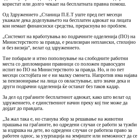
користат или долго чекаат на бесплатната правна помош.
Од Здружението „Станица П.Е.Т уште пред пет месеци
укажале дека доделувањето на бесплатен адвокат на лицата
кои немаат финансиски средства, прераснува во проблем.
„Системот на вработувања во подрачните одделенија (ПО) на
Министерството за правда, е реализиран неплански, стихијно
и без визија“, велат од здружението.
Тие побарале и итно пополнување на слободните работни
места со дипломирани правници со положен правосуден
испит во ПО на Министерството за правда. Но, и по пет
месеци состојбата не е ни малку сменета. Напротив има најава
за пензионирање на лица со овластување, што значи дека и
други подрачни одделенија ќе останат без таков кадар.
За дел од граѓаните бесплатниот адвокат, како што велат од
здружението, е единствениот начин преку кој тие може да
дојдат до правдата.
„За жал така е, но станува збор за решавање на животни
прашања на граѓаните, во одредени случаи се работи за тужби
за издршка на дете, во одредени случаи се работиза право за
работен однос, за узурпација на земјиште или неможност да се