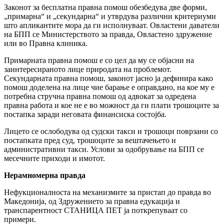
Законот за бесплатна правна помош обезбедува две форми,
„примарна“ и „секундарна“ и утврдува различни критериуми
што апликантите мора да ги исполнуваат. Овластени даватели
на БПП се Министерството за правда, Овластено здружение
или во Правна клиника.
Примарната правна помош е со цел да му се објасни на
заинтересираното лице природата на проблемот.
Секундарната правна помош, законот јасно ја дефинира како
помош доделена на лице чие барање е оправдано, на кое му е
потребна стручна правна помош од адвокат за одредена
правна работа и кое не е во можност да ги плати трошоците за
постапка заради неговата финансиска состојба.
Лицето се ослободува од судски такси и трошоци поврзани со
постапката пред суд, трошоците за вештачењето и
административни такси. Услови за одобрување на БПП се
месечните приходи и имотот.
Нерамномерна правда
Нефукционалноста на механизмите за пристап до правда во
Македонија, од Здружението за правна едукација и
транспарентност СТАНИЦА ПЕТ ја поткрепуваат со
примери.