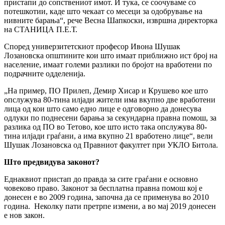
пристапи до сопствениот имот. И тука, се соочуваме со
потешкотии, каде што чекаат со месеци за одобрување на
нивните барања“, рече Весна Шапкоски, извршна директорка
на СТАНИЦА П.Е.Т.
Според универзитетскиот професор Ивона Шушак
Лозановска општините кои што имаат приближно ист број на
население, имаат големи разлики по бројот на вработени по
подрачните одделенија.
„На пример, ПО Прилеп, Демир Хисар и Крушево кое што
опслужува 80-тина илјади жители има вкупно две вработени
лица од кои што само едно лице е одговорно да донесува
одлуки по поднесени барања за секундарна правна помош, за
разлика од ПО во Тетово, кое што исто така опслужува 80-
тина илјади граѓани, а има вкупно 21 вработено лице“, вели
Шушак Лозановска од Правниот факултет при УКЛО Битола.
Што предвидува законот?
Еднаквиот пристап до правда за сите граѓани е основно
човеково право. Законот за бесплатна правна помош кој е
донесен е во 2009 година, започна да се применува во 2010
година. Неколку пати претрпе измени, а во мај 2019 донесен
е нов закон.