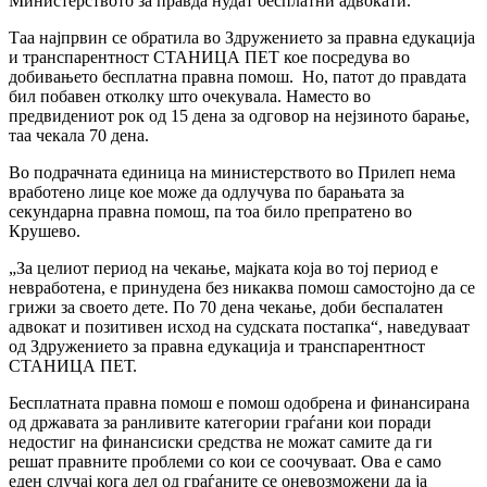
Министерството за правда нудат бесплатни адвокати.
Таа најпрвин се обратила во Здружението за правна едукација
и транспарентност СТАНИЦА ПЕТ кое посредува во
добивањето бесплатна правна помош. Но, патот до правдата
бил побавен отколку што очекувала. Наместо во
предвидениот рок од 15 дена за одговор на нејзиното барање,
таа чекала 70 дена.
Во подрачната единица на министерството во Прилеп нема
вработено лице кое може да одлучува по барањата за
секундарна правна помош, па тоа било препратено во
Крушево.
„За целиот период на чекање, мајката која во тој период е
невработена, е принудена без никаква помош самостојно да се
грижи за своето дете. По 70 дена чекање, доби беспалатен
адвокат и позитивен исход на судската постапка“, наведуваат
од Здружението за правна едукација и транспарентност
СТАНИЦА ПЕТ.
Бесплатната правна помош е помош одобрена и финансирана
од државата за ранливите категории граѓани кои поради
недостиг на финансиски средства не можат самите да ги
решат правните проблеми со кои се соочуваат. Ова е само
еден случај кога дел од граѓаните се оневозможени да ја