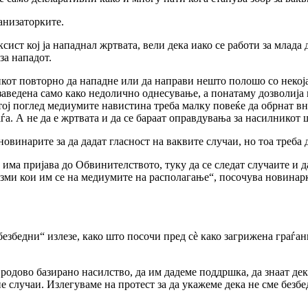
анизаторките.
аксист кој ја нападнал жртвата, вели дека иако се работи за млада
за нападот.
никот повторно да нападне или да направи нешто полошо со некоја
заведена само како недолично однесување, а понатаму дозволија 
тој поглед медиумите навистина треба малку повеќе да обрнат вн
ѓа. А не да е жртвата и да се бараат оправдувања за насилникот 
овинарите за да дадат гласност на ваквите случаи, но тоа треба 
 има пријава до Обвинителството, туку да се следат случаите и 
изми кои им се на медиумите на располагање“, посочува новинар
збедни“ излезе, како што посочи пред сè како загрижена граѓанк
родово базирано насилство, да им дадеме поддршка, да знаат дека
 случаи. Излегуваме на протест за да укажеме дека не сме безбед