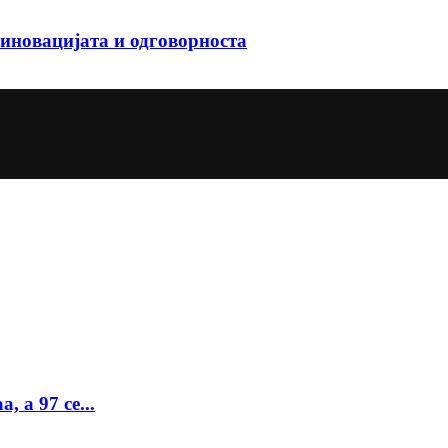
иновацијата и одговорноста
 а 97 се...