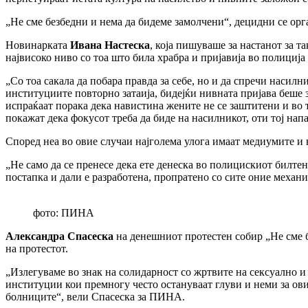
„Не сме безбедни и нема да бидеме замолчени“, децидни се орг
Новинарката
Ивана Настеска
, која пишуваше за настанот за т
највисоко ниво со тоа што била храбра и пријавија во полиција 
„Со тоа сакала да побара правда за себе, но и да спречи насил
институциите повторно затаија, бидејќи нивната пријава беше 
испраќаат порака дека навистина жените не се заштитени и во 
покажат дека фокусот треба да биде на насилникот, оти тој напа
Според неа во овие случаи најголема улога имаат медиумите и н
„Не само да се пренесе дека ете денеска во полицискиот билтен
постапка и дали е разработена, пропратено со сите оние механ
фото: ПИНА
Александра Спасеска
на денешниот протестен собир „Не сме бе
на протестот.
„Излегуваме во знак на солидарност со жртвите на сексуално и 
институции кои премногу често остануваат глуви и неми за овие
болниците“, вели Спасеска за ПИНА.