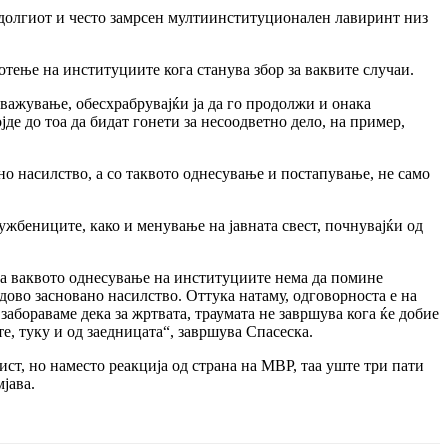
а долгиот и често замрсен мултиинституционален лавиринт низ
тење на институциите кога станува збор за ваквите случаи.
важување, обесхрабрувајќи ја да го продолжи и онака
е до тоа да бидат гонети за несоодветно дело, на пример,
о насилство, а со таквото однесување и постапување, не само
ужбениците, како и менување на јавната свест, почнувајќи од
дека ваквото однесување на институциите нема да помине
одово засновано насилство. Оттука натаму, одговорноста е на
 забораваме дека за жртвата, траумата не завршува кога ќе добие
е, туку и од заедницата“, завршува Спасеска.
ист, но наместо реакција од страна на МВР, таа уште три пати
јава.