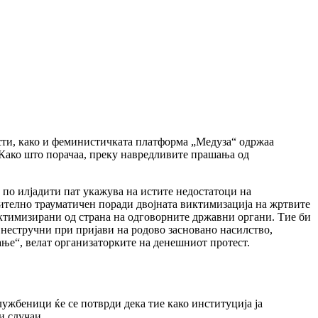
исти, како и феминистичката платформа „Медуза“ одржаа
 Како што порачаа, преку навредливите прашања од
а по илјадити пат укажува на истите недостатоци на
ително трауматичен поради двојната виктимизација на жртвите
ктимизирани од страна на одговорните државни органи. Тие би
нестручни при пријави на родово засновано насилство,
ање“, велат организаторките на денешниот протест.
ужбеници ќе се потврди дека тие како институција ја
и случаи.