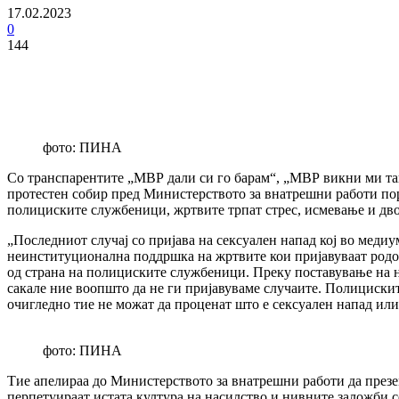
17.02.2023
0
144
фото: ПИНА
Со транспарентите „МВР дали си го барам“, „МВР викни ми так
протестен собир пред Министерството за внатрешни работи по
полициските службеници, жртвите трпат стрес, исмевање и дво
„Последниот случај со пријава на сексуален напад кој во медиу
неинституционална поддршка на жртвите кои пријавуваат родов
од страна на полициските службеници. Преку поставување на 
сакале ние воопшто да не ги пријавуваме случаите. Полициски
очигледно тие не можат да проценат што е сексуален напад или
фото: ПИНА
Тие апелираa до Министерството за внатрешни работи да презем
перпетуираат истата култура на насилство и нивните заложби се