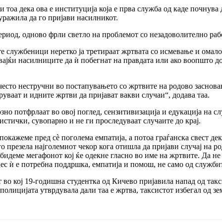
и тоа дека ова е институција која е прва служба од каде почнув
уражила да го пријави насилникот.
риод, одново фрли светло на проблемот со незадоволително рабо
е службеници неретко ја третираат жртвата со исмевање и омало
јќи насилниците да ѝ побегнат на правдата или ако воопшто дојд
есто нестручни во постапувањето со жртвите на родово заснован
руваат и идните жртви да пријават вакви случаи“, додава таа.
но потфрлаат во овој поглед, сензитивизација и едукација на сл
истички, сувопарно и не ги проследуваат случаите до крај.
а покажеме пред сè поголема емпатија, а потоа граѓанска свест 
о презела најголемиот чекор кога отишла да пријави случај на р
а бидеме мегафонот кој ќе одекне гласно во име на жртвите. Да не
цес ѝ е потребна поддршка, емпатија и помош, не само од службит
т во кој 19-годишна студентка од Кичево пријавила напад од такс
олицијата утврдувала дали таа е жртва, таксистот избегал од зем