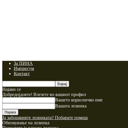
За ПИНА
Импресум
Контакт
Најави се
Добредојдовте! Влезете во вашиот профил
Вашето корисничко име
Вашата лозинка
Ја заборавивте лозинката? Побарате помош
Обновување на лозинка
Повратете ја вашата лозинка