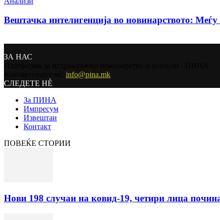
Анализи
Вештачка интелигенција во новинарството: Меѓу 
ЗА НАС
Платформа за истражувачко новинарство и анализи - ПИНА
Контактирајте нѐ:
info@pina.mk
СЛЕДЕТЕ НЀ
За ПИНА
Импресум
Извештаи
Контакт
ПОВЕЌЕ СТОРИИ
Нови 198 случаи на ковид-19, четири лица починаа,