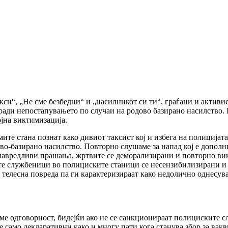
си“, „Не сме безбедни“ и „насилникот си ти“, граѓани и актив
ради непостапувањето по случаи на родово базирано насилство.
јна виктимизација.
мите стана познат како дивиот таксист кој и избега на полицијат
о-базирано насилство. Повторно слушаме за напад кој е дополн
навредливи прашања, жртвите се деморализирани и повторно ви
те службеници во полициските станици се несензибилизирани и 
 телесна повреда па ги карактеризираат како недолично однесув
е одговорност, бидејќи ако не се санкционираат полициските сл
 само декларативни како и многу пати кога станува збор за вакв