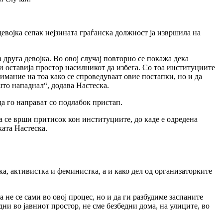
 девојка сепак нејзината граѓанска должност ја извршила на
 друга девојка. Во овој случај повторно се покажа дека
и оставија простор насилникот да избега. Со тоа институциите
имание на тоа како се спроведуваат овие постапки, но и да
што нападнал“, додава Настеска.
да го направат со подлабок пристап.
да се врши притисок кон институциите, до каде е одредена
ката Настеска.
а, активистка и феминистка, а и како дел од организаторките
 не се сами во овој процес, но и да ги разбудиме заспаните
ни во јавниот простор, не сме безбедни дома, на улиците, во