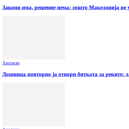
Закони има, решение нема: зошто Македонија не 
Анализи
Дошница повторно ја отвори битката за реките: 