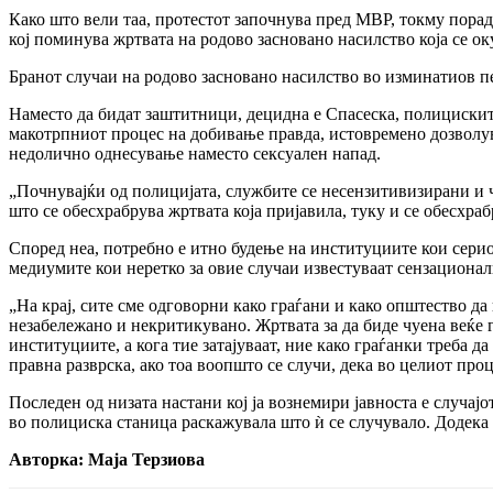
Како што вели таа, протестот започнува пред МВР, токму порад
кој поминува жртвата на родово засновано насилство која се ок
Бранот случаи на родово засновано насилство во изминатиов пе
Наместо да бидат заштитници, децидна е Спасеска, полицискит
макотрпниот процес на добивање правда, истовремено дозволува
недолично однесување наместо сексуален напад.
„Почнувајќи од полицијата, службите се несензитивизирани и ч
што се обесхрабрува жртвата која пријавила, туку и се обесхраб
Според неа, потребно е итно будење на институциите кои сериоз
медиумите кои неретко за овие случаи известуваат сензационал
„На крај, сите сме одговорни како граѓани и како општество д
незабележано и некритикувано. Жртвата за да биде чуена веќе г
институциите, а кога тие затајуваат, ние како граѓанки треба д
правна разврска, ако тоа воопшто се случи, дека во целиот про
Последен од низата настани кој ја вознемири јавноста е случајо
во полициска станица раскажувала што ѝ се случувало. Додека п
Авторка: Маја Терзиова