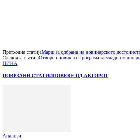
Претходна статија
Марш за одбрана на новинарското достоинст
Следната статија
Отворен повик за Програма за млади новина
ПИНА
ПОВРЗАНИ СТАТИИ
ПОВЕЌЕ ОД АВТОРОТ
Анализи