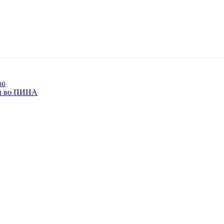
во
ри во ПИНА