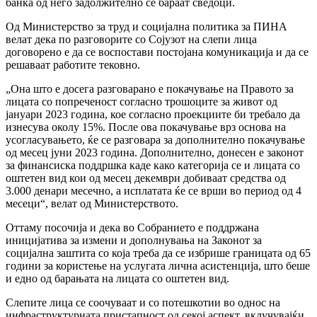
банка од него задолжително се бараат сведоци.
Од Министерство за труд и социјална политика за ПИНА
велат дека по разговорите со Сојузот на слепи лица
договорено е да се воспостави постојана комуникација и да се
решаваат работите тековно.
„Она што е досега разговарано е покачување на Правото за
лицата со попреченост согласно трошоците за живот од
јануари 2023 година, кое согласно проекциите би требало да
изнесува околу 15%. После ова покачување врз основа на
усогласувањето, ќе се разговара за дополнително покачување
од месец јуни 2023 година. Дополнително, донесен е законот
за финансиска поддршка каде како категорија се и лицата со
оштетен вид кои од месец декември добиваат средства од
3.000 денари месечно, а исплатата ќе се врши во период од 4
месеци“, велат од Министерството.
Оттаму посочија и дека во Собранието е поддржана
иницијатива за измени и дополнувања на Законот за
социјална заштита со која треба да се избрише границата од 65
години за користење на услугата лична асистенција, што беше
и едно од барањата на лицата со оштетен вид.
Слепите лица се соочуваат и со потешкотии во однос на
инфраструктурната пристапност од секој аспект, вклучувајќи