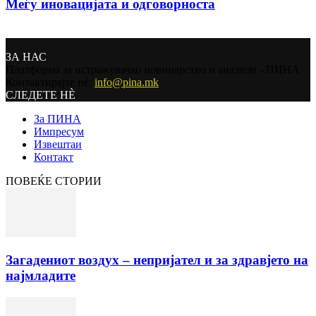
Меѓу иновацијата и одговорноста
ЗА НАС
Платформа за истражувачко новинарство и анализи - ПИНА
Контактирајте нѐ:
info@pina.mk
СЛЕДЕТЕ НЀ
За ПИНА
Импресум
Извештаи
Контакт
ПОВЕЌЕ СТОРИИ
Загадениот воздух – непријател и за здравјето на
најмладите