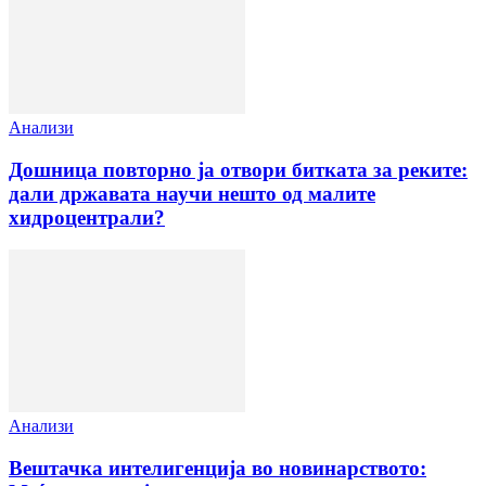
Анализи
Дошница повторно ја отвори битката за реките:
дали државата научи нешто од малите
хидроцентрали?
Анализи
Вештачка интелигенција во новинарството: