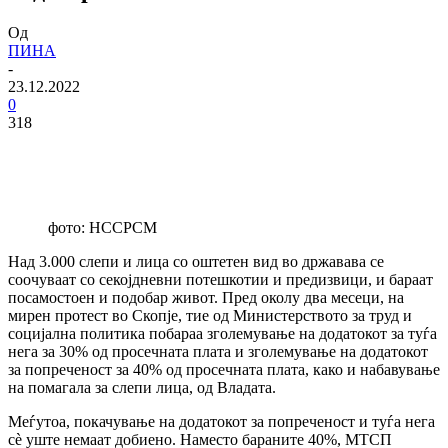
Од
ПИНА
-
23.12.2022
0
318
фото: НССРСМ
Над 3.000 слепи и лица со оштетен вид во државава се
соочуваат со секојдневни потешкотии и предизвици, и бараат
посамостоен и подобар живот. Пред околу два месеци, на
мирен протест во Скопје, тие од Министерството за труд и
социјална политика побараа зголемување на додатокот за туѓа
нега за 30% од просечната плата и зголемување на додатокот
за попреченост за 40% од просечната плата, како и набавување
на помагала за слепи лица, од Владата.
Меѓутоа, покачување на додатокот за попреченост и туѓа нега
сè уште немаат добиено. Наместо бараните 40%, МТСП