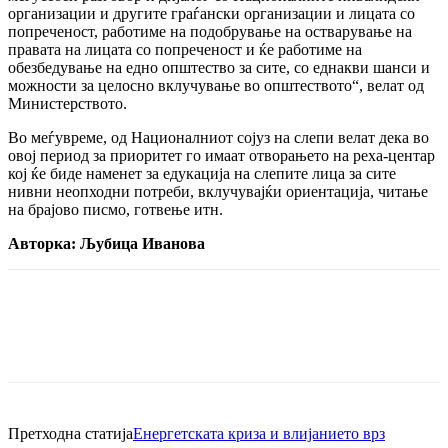
организации и другите граѓански организации и лицата со
попреченост, работиме на подобрување на остварување на
правата на лицата со попреченост и ќе работиме на
обезбедување на едно општество за сите, со еднакви шанси и
можности за целосно вклучување во општеството“, велат од
Министерството.
Во меѓувреме, од Националниот сојуз на слепи велат дека во
овој период за приоритет го имаат отворањето на реха-центар
кој ќе биде наменет за едукација на слепите лица за сите
нивни неопходни потреби, вклучувајќи ориентација, читање
на брајово писмо, готвење итн.
Авторка: Љубица Иванова
Претходна статија
Енергетската криза и влијанието врз