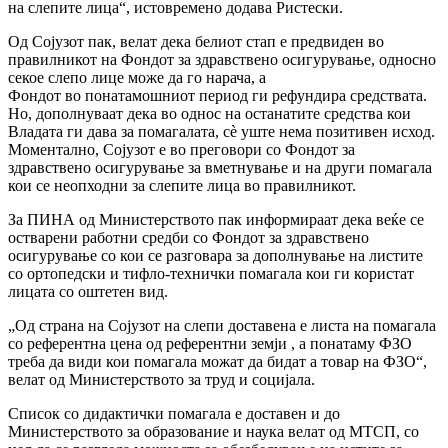
на слепите лица“, истовремено додава Ристески.
Од Сојузот пак, велат дека белиот стап е предвиден во
правилникот на Фондот за здравствено осигурување, односно
секое слепо лице може да го нарача, а
Фондот во понатамошниот период ги рефундира средствата.
Но, дополнуваат дека во однос на останатите средства кои
Владата ги дава за помагалата, сѐ уште нема позитивен исход.
Моментално, Сојузот е во преговори со Фондот за
здравствено осигурување за вметнување и на други помагала
кои се неопходни за слепите лица во правилникот.
За ПИНА од Министерството пак информираат дека веќе се
остварени работни средби со Фондот за здравствено
осигурување со кои се разговара за дополнување на листите
со ортопедски и тифло-технички помагала кои ги користат
лицата со оштетен вид.
„Од страна на Сојузот на слепи доставена е листа на помагала
со референтна цена од референтни земји , а понатаму ФЗО
треба да види кои помагала можат да бидат а товар на ФЗО“,
велат од Министерството за труд и социјала.
Список со дидактички помагала е доставен и до
Министерството за образование и наука велат од МТСП, со