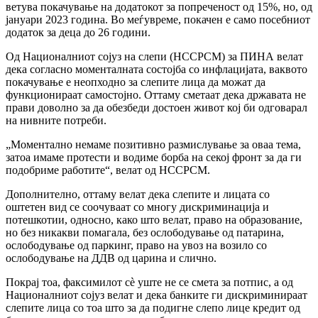
ветува покачување на додатокот за попреченост од 15%, но, од
јануари 2023 година. Во меѓувреме, покачен е само посебниот
додаток за деца до 26 години.
Од Националниот сојуз на слепи (НССРСМ) за ПИНА велат
дека согласно моменталната состојба со инфлацијата, ваквото
покачување е неопходно за слепите лица да можат да
функционираат самостојно. Оттаму сметаат дека државата не
прави доволно за да обезбеди достоен живот кој би одговарал
на нивните потреби.
„Моментално немаме позитивно размислување за оваа тема,
затоа имаме протести и водиме борба на секој фронт за да ги
подобриме работите“, велат од НССРСМ.
Дополнително, оттаму велат дека слепите и лицата со
оштетен вид се соочуваат со многу дискриминација и
потешкотии, односно, како што велат, право на образование,
но без никакви помагала, без ослободување од патарина,
ослободување од паркинг, право на увоз на возило со
ослободување на ДДВ од царина и слично.
Покрај тоа, факсимилот сѐ уште не се смета за потпис, а од
Националниот сојуз велат и дека банките ги дискриминираат
слепите лица со тоа што за да подигне слепо лице кредит од