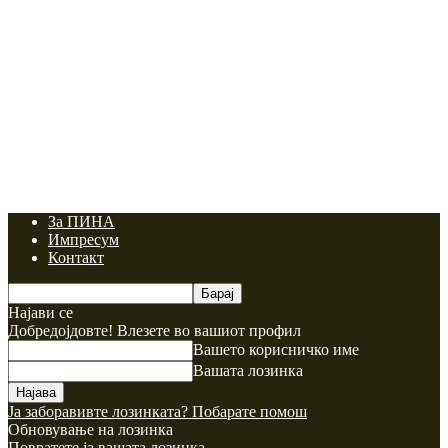
За ПИНА
Импресум
Контакт
Најави се
Добредојдовте! Влезете во вашиот профил
Вашето корисничко име
Вашата лозинка
Ја заборавивте лозинката? Побарате помош
Обновување на лозинка
Повратете ја вашата лозинка