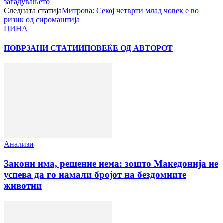
загадувањето
Следната статија
Митрова: Секој четврти млад човек е во
ризик од сиромаштиja
ПИНА
ПОВРЗАНИ СТАТИИ
ПОВЕЌЕ ОД АВТОРОТ
Анализи
Закони има, решение нема: зошто Македонија не
успева да го намали бројот на бездомните
животни