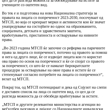
цел да се разгледа можноста за обезбедување на истите за
учениците со оштетен вид.
Во тек е и подготовка на нова Национална стратегија за
правата на лицата со попреченост 2023-2030, посочуваат од
МТСП, во која се креираат мерки и активности кои ќе значат
унапредување на состојбите во однос на образованието,
социјалната, детската и здравствената заштита,
вработувањето, пристапноста и остварување на нивните
права.
„Во 2023 година МТСП ќе започне со реформа на паричните
права за лицата со попреченост, поточно од правото за помош
и нега од друго лице, ќе се издвојат лицата кои го користат
ова право по основ на попреченост и ќе се спојат со правото
за попреченост, со што ќе се намалат бирократските
процедури за остварување на овие права и истите ќе се
степенуваат согласно потребите на лицата со попреченост“,
велат од МТСП.
Покрај тоа, од МТСП потенцираат и дека од Сојузот на слепи
е доставен список на лица со оштетен вид, со цел да се
разгледа можноста да се обезбеди вработување за истите.
„МТСП и другите релевантни министерства и агенции во
меѓусебен разговор и дијалог со Националните инвалидски