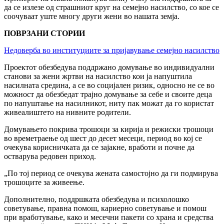
да се излезе од страшниот круг на семејно насилство, со кое се
соочуваат уште многу други жени во нашата земја.
ПОВРЗАНИ СТОРИИ
Недоверба во институциите за пријавување семејно насилство
Проектот обезбедува поддржано домување во индивидуални
станови за жени жртви на насилство кои ја напуштила
насилната средина, а се во социјален ризик, односно не се во
можност да обезбедат трајно домување за себе и своите деца
по напуштање на насилникот, ниту пак можат да го користат
живеалиштето на нивните родители.
Домувањето покрива трошоци за кирија и режиски трошоци
во времетраење од шест до десет месеци, период во кој се
очекува корисничката да се зајакне, вработи и почне да
остварува редовен приход.
„По тој период се очекува жената самостојно да ги подмирува
трошоците за живеење.
Дополнително, поддршката обезбедува и психолошко
советување, правна помош, кариерно советување и помош
при вработување, како и месечни пакети со храна и средства