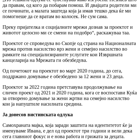
да правам, од кого да побарам помош. И двајцата родители ми
се починати, а малата заштеда која ја имав тешко дека ќе ми
помогнеше да се вратам во колосек. Не сум сама.
Преку пријателка и социјалните мрежи дознав за проектот и
животот целосно ми се смени на подобро“, раскажуваа таа.
Проектот се спроведува во Скопје од страна на Националната
мрежа против насилство врз жени и семејно насилство во
рамките на специјализираните услугите кои Извршната
канцеларија на Мрежата ги обезбедува.
Од почетокот на проектот во март 2020 година, до сега,
поддржано домување е обезбедено за 12 жени и 23 деца.
Проектот за 2022 година претставува продолжување на
сличен проект од 2021 и 2020 година, кога се воспостави Куќа
за отворено домување за жени жртви на семејно насилство
кои ја напуштиле насилната средина.
Ја донесов вистинската одлука
Самохраната мајка, која заради заштита на идентитетот ќе ја
именуваме Ивана, е дел од проектот три години и вели дека
сега главниот фокус и е нова работа и грижата за децата.