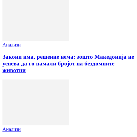
Анализи
Закони има, решение нема: зошто Македонија не
успева да го намали бројот на бездомните
животни
Анализи