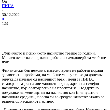
Од
ПИНА
-
30.12.2022
0
123
„Физичкото и психичкото насилство траеше со години.
Мислев дека тоа е нормална работа, а самодовербата ми беше
нула.
Финансиски бев немоќна, извесно време не работев поради
здравствени проблеми, па ми беше многу тешко да донесам
одлука да излезам од насилниот брак”, вели за ПИНА,
самохрана мајка на две малолетни деца, жртва на семејно
насилство, која благодарение на проектот за „Поддржано
домување на жени жртви на насилство кои ја напуштиле
насилната средина„, полека си го средува животот откако се
развела од насилниот партнер.
„По тешката одлука се чувствував како изгубена. Незнаев што