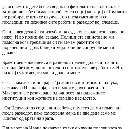
„Поголемото дете беше сведок на физичкото насилство. Се
затвори во себе и имаше проблем со социјализација. Помалото
не разбираше што се случува, но и тоа емотивно и со
последици ги доживеа сите работи и разводот кој следеше.
Се плашев дека ќе ги изгубам на суд, тој секаде познаваше по
некој. И во полиција, секаде. Полицијата единствено ми
помогна кога требаше да си ги земам работите од
поранешниот дом, бидејќи мојот бивши сопруг не ми ги
даваше.
Бракот беше насилен, а и разводот траеше долго, а тоа што
останав без дом, дополнително ги отежнуваше работите. Но,
на крај судот децата ми ги додели мене.
Сега знам дека и покрај се’ ја донесов вистинската одлука,
раскажува Ивана, која, како и многу други жени во
Македонија е разочарана од односот на надлежните
институции кон жртвите на семејно насилство.
„Од Центарот за социјални работи, наместо да ми помогнат
после разводот, како самохрана мајка на две деца само ме
„шетаа” од врата на врата.
Примерот на Ивана покажува колку е клучна поддршката за