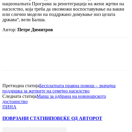
националната Програма за реинтеграција на жени жртви на
насилство, која треба да овозможи воспоставување на вакви
или слични модели на поддржано домување низ целата
држава“, вели Балша.
Автор:
Петре Димитров
Претходна статија
Бесплатната правна помош – значајна
поддршка за жртвите на семејно насилство
Следната статија
Марш за одбрана на новинарското
достоинство
ПИНА
ПОВРЗАНИ СТАТИИ
ПОВЕЌЕ ОД АВТОРОТ