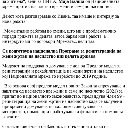
за хигиена“, вели за ПИНА,
Маја Балша
од Националната
мрежа против насилство врз жени и семејно насилство.
Денот кога разговаравме со Ивана, таа имаше и интервју за
нова работа.
„Моментално работам во смени, што ми е проблематично
поради грижата за децата, затоа барам нова работа, а
интервјуто ми го договори Мрежата„, вели таа.
Се подготвува национална Програма за реинтеграција на
жени жртви на насилство низ целата држава
Моделот на поддржано домување е дел од Предлог модел за
реинтеграција и рехабилитација на жени жртви на насилство
кој Националната мрежа го изработи во 2019 година.
„Врз основа овој предлог модел новиот Закон за спречување и
заштита од насилство врз жени и семејно насилство (2021) за
првпат во националното законодавство, предвидува Член 99 –
реинтеграција на жени жртви на насилство каде се вклучени
привремено домување, психолошко советување со
ментроство, помош при вработување и финансиска помош за
жртвите.
Согласно овој член од Законот, во тек е подготовка на