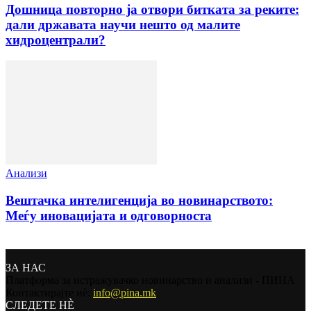
Дошница повторно ја отвори битката за реките:
дали државата научи нешто од малите
хидроцентрали?
Анализи
Вештачка интелигенција во новинарството:
Меѓу иновацијата и одговорноста
ЗА НАС
Платформа за истражувачко новинарство и анализи - ПИНА
Контактирајте нѐ:
info@pina.mk
СЛЕДЕТЕ НЀ