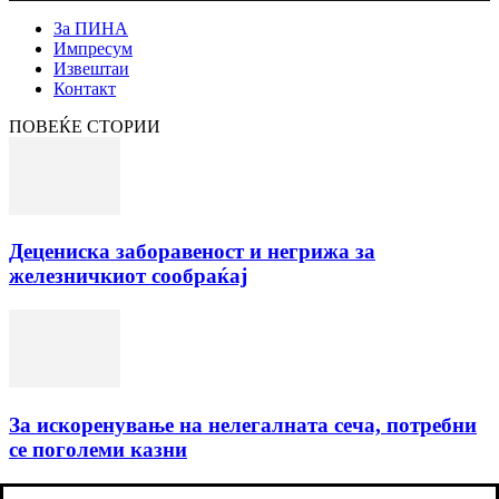
За ПИНА
Импресум
Извештаи
Контакт
ПОВЕЌЕ СТОРИИ
Децениска заборавеност и негрижа за
железничкиот сообраќај
За искоренување на нелегалната сеча, потребни
се поголеми казни