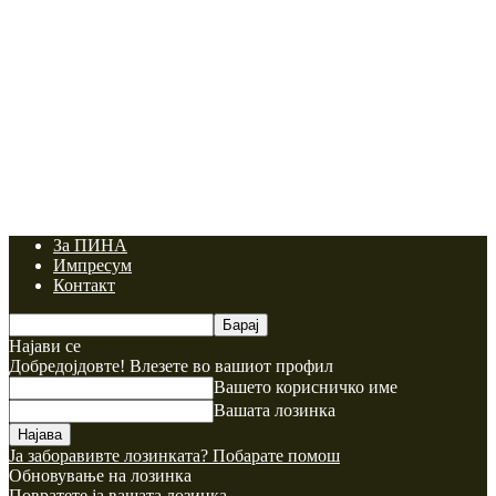
За ПИНА
Импресум
Контакт
Најави се
Добредојдовте! Влезете во вашиот профил
Вашето корисничко име
Вашата лозинка
Ја заборавивте лозинката? Побарате помош
Обновување на лозинка
Повратете ја вашата лозинка