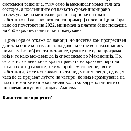
системски решенија, туку само ја маскираат моменталната
состојба, а последиците од ваквото субвенционирано
зголемување на минималецот повторно ќе ги плати
работникот. Tаа како позитивен пример ја посочи Црна Гора
к
аде од почетокот на 2022, минимална платата беше покачена
на 450 евра, без политички покачувања.
„Црна Гора се откажа од даноци, но посегна кон прогресивен
данок за оние кои имаат, за да даде на оние кои имаат многу
помалку. Беа објаснети методите, целите и е една програма
која и те како можевме да ја спроведеме во Македонија. Но,
сега мислам дека ќе се врати праксата на враќање пари на
рака назад кај газдите, ќе има проблем со непријавени
работници, ќе се исплаќаат плати под минималецот, од осум
часа ќе се пријават луѓето на четири, ќе има израмнување на
платите кои ќе направат незадоволство кај работниците со
поголемо искуство“, додава Ампева
.
Како течеше процесот?