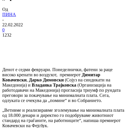
Од
ПИНА
-
22.02.2022
0
1232
Денот е седми февруари. Понеделнички, фатени за раце
високо кренати во воздухот, премиерот
Димитар
Ковачевски
,
Дарко Димовски
(Сојуз на синдикати на
Македонија) и
Владанка Трајковска
(Организација на
работодавачи на Македонија) прогласија триумф по рундата
преговори за покачување на минималната плата. Сега,
одлуката се очекува да „помине“ и во Собранието.
„Ветивме и реализиравме зголемување на минималната плата
од 18.000 денари и директно го подобруваме животниот
стандард на граѓаните, на работниците“, напиша премиерот
Ковачевски на Фејсбук.