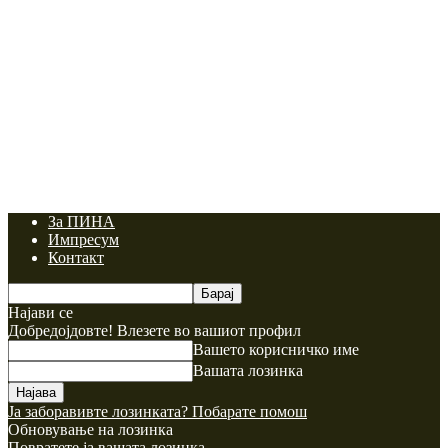
За ПИНА
Импресум
Контакт
Најави се
Добредојдовте! Влезете во вашиот профил
Вашето корисничко име
Вашата лозинка
Ја заборавивте лозинката? Побарате помош
Обновување на лозинка
Повратете ја вашата лозинка