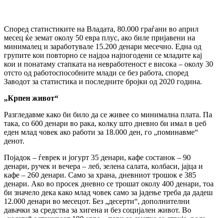
Според статистиките на Владата, 80.000 граѓани во април
месец ќе земат околу 50 евра плус, ако биле пријавени на
минималец и заработувале 15.200 денари месечно. Една од
групите кои повторно се најдоа најпогодени се младите кај
кои и понатаму стапката на невработеност е висока – околу 30
отсто од работоспособните млади се без работа, според
Заводот за статистика и последните бројки од 2020 година.
„Крпен живот“
Разгледавме како би било да се живее со минимална плата. Па
така, со 600 денари во рака, колку што дневно би имал в џеб
еден млад човек ако работи за 18.000 ден, го „поминавме“
денот.
Појадок – ѓеврек и јогурт 35 денари, кафе состанок – 90
денари, ручек и вечера – леб, зелена салата, колбаси, јајца и
кафе – 260 денари. Само за храна, дневниот трошок е 385
денари. Ако во просек дневно се трошат околу 400 денари, тоа
би значело дека како млад човек само за јадење треба да дадеш
12.000 денари во месецот. Без „десерти“, дополнителни
давачки за средства за хигена и без социјален живот. Во