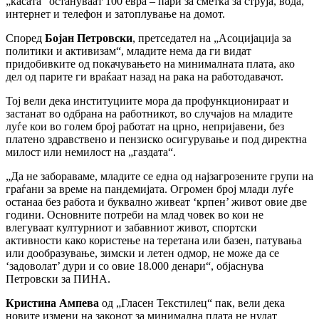
„касата“ остануваат 100 евра – пари за сметка за струја, вода,
интернет и телефон и затоплување на домот.
Според
Бојан Петровски
, претседател на „А
социјација за
политики и активизам“
, младите нема да ги видат
придобивките од покачувањето на минималната плата, ако
дел од парите ги враќаат назад на рака на работодавачот.
Тој вели дека институциите мора да профункционираат и
застанат во одбрана на работникот, во случајов на младите
луѓе кои во голем број работат на црно, непријавени, без
платено здравствено и пензиско осигурување и под директна
милост или немилост на „газдата“.
„Да не забораваме, младите се една од најзагрозените групи на
граѓани за време на пандемијата. Огромен број млади луѓе
останаа без работа и буквално живеат ‘крпен’ живот овие две
години. Основните потреби на млад човек во кои не
влегуваат културниот и забавниот живот, спортски
активности како користење на теретана или базен, патувања
или дообразување, зимски и летен одмор, не може да се
‘задоволат’ дури и со овие 18.000 денари“, објаснува
Петровски за ПИНА.
Кристина Ампева
од „Гласен Текстилец“ пак, вели дека
новите измени на законот за минимална плата не нудат