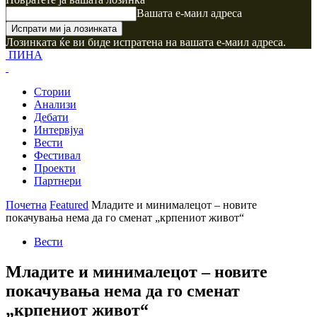
Вашата е-маил адреса
Лозинката ќе ви биде испратена на вашата е-маил адреса.
ПИНА
Стории
Анализи
Дебати
Интервјуа
Вести
Фестивал
Проекти
Партнери
Почетна
Featured
Младите и минималецот – новите
покачувања нема да го сменат „крпениот живот“
Вести
Младите и минималецот – новите
покачувања нема да го сменат
„крпениот живот“