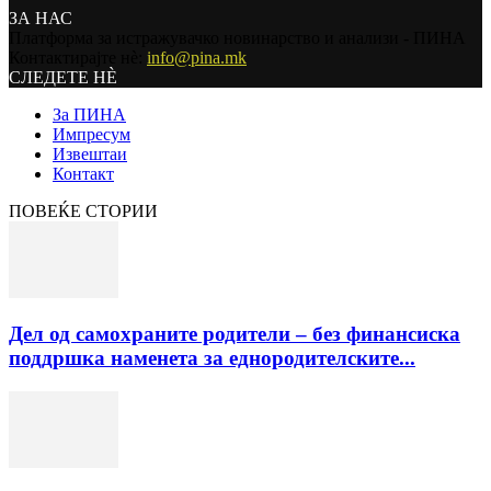
ЗА НАС
Платформа за истражувачко новинарство и анализи - ПИНА
Контактирајте нѐ:
info@pina.mk
СЛЕДЕТЕ НЀ
За ПИНА
Импресум
Извештаи
Контакт
ПОВЕЌЕ СТОРИИ
Дел од самохраните родители – без финансиска
поддршка наменета за еднородителските...