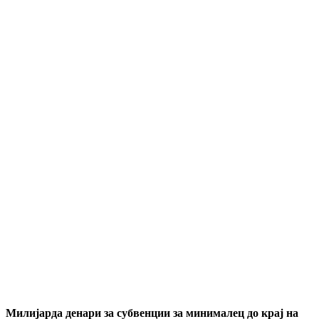
Милијарда денари за субвенции за минималец до крај на