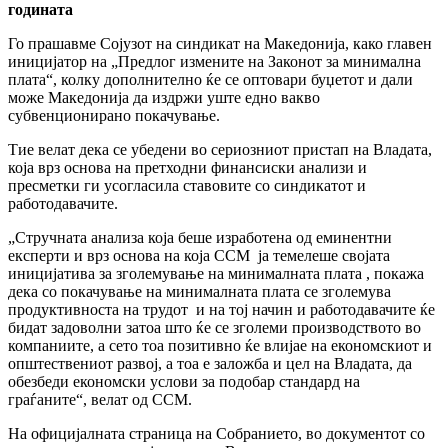
годината
Го прашавме Сојузот на синдикат на Македонија, како главен
иницијатор на „
Предлог измените на Законот за минимална
плата“, колку дополнително ќе се оптовари буџетот и дали
може Македонија да издржи уште едно вакво
субвенционирано покачување.
Тие велат дека се убедени во сериозниот пристап на Владата,
која врз основа на претходни финансиски анализи и
пресметки ги усогласила ставовите со синдикатот и
работодавачите.
„Стручната анализа која беше изработена од еминентни
експерти и врз основа на која ССМ ја темелеше својата
иницијатива за зголемување на минималната плата , покажа
дека со покачување на минималната плата се зголемува
продуктивноста на трудот и на тој начин и работодавачите ќе
бидат задоволни затоа што ќе се зголеми производството во
компаниите, а сето тоа позитивно ќе влијае на економскиот и
општествениот развој, а тоа е заложба и цел на Владата, да
обезбеди економски услови за подобар стандард на
граѓаните“, велат од ССМ.
На официјалната страница на Собранието, во документот со