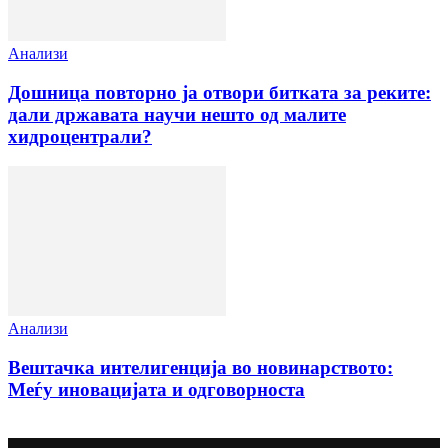
Анализи
Дошница повторно ја отвори битката за реките:
дали државата научи нешто од малите
хидроцентрали?
Анализи
Вештачка интелигенција во новинарството:
Меѓу иновацијата и одговорноста