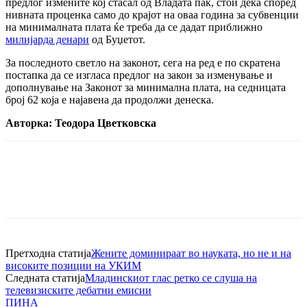
предлог измените кој стасал од Владата пак, стои дека според
нивната проценка само до крајот на оваа година за субвенции
на минималната плата ќе треба да се дадат приближно
милијарда денари
од Буџетот.
За последното светло на законот, сега на ред е по скратена
постапка да се изгласа предлог на закон за изменување и
дополнување на Законот за минимална плата, на седницата
број 62 која е најавена да продолжи денеска.
Авторка: Теодора Цветковска
Претходна статија
Жените доминираат во науката, но не и на
високите позиции на УКИМ
Следната статија
Младинскиот глас ретко се слуша на
телевизиските дебатни емисии
ПИНА