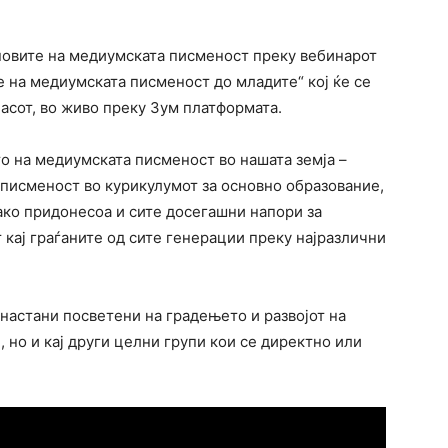
новите на медиумската писменост преку вебинарот
 на медиумската писменост до младите“ кој ќе се
часот, во живо преку Зум платформата.
то на медиумската писменост во нашата земја –
писменост во курикулумот за основно образование,
ако придонесоа и сите досегашни напори за
кај граѓаните од сите генерации преку најразлични
 настани посветени на градењето и развојот на
, но и кај други целни групи кои се директно или