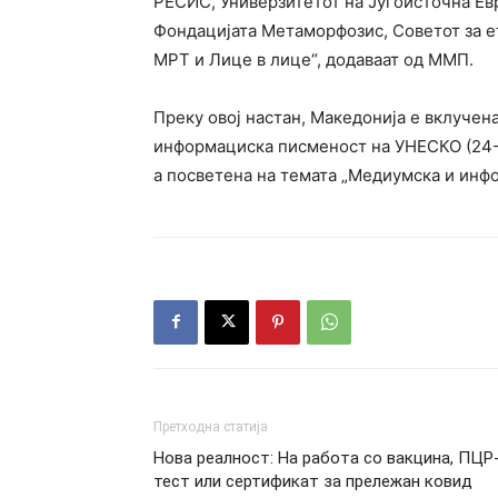
РЕСИС, Универзитетот на Југоисточна Ев
Фондацијата Метаморфозис, Советот за е
МРТ и Лице в лице“, додаваат од ММП.
Преку овој настан, Македонија е вклучен
информациска писменост на УНЕСКО (24-31
а посветена на темата „Медиумска и инф
Претходна статија
Нова реалност: На работа со вакцина, ПЦР
тест или сертификат за прележан ковид