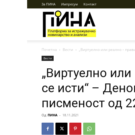
За ПИНА
Импресум
Контакт
ПИНА
Почетна
Вести
„Виртуелно или реално – прави
Вести
„Виртуелно или
се исти“ – Ден
писменост од 2
Од
ПИНА
-
18.11.2021