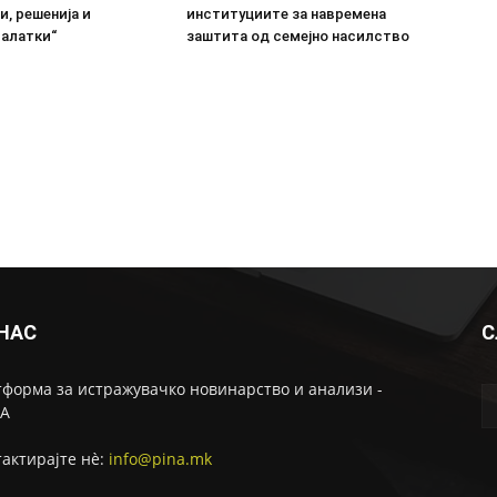
, решенија и
институциите за навремена
 алатки“
заштита од семејно насилство
 НАС
С
форма за истражувачко новинарство и анализи -
А
актирајте нѐ:
info@pina.mk