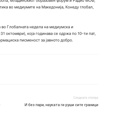
ропа, Младинскиот образовен форум и Радио МОФ,
тика во медиумите на Македонија, Конеду глобал,
а во Глобалната недела на медиумска и
 октомври), која годинава се одржа по 10-ти пат,
ормациска писменост за јавното добро.
Следната статија
-
И без пари, науката ги руши сите граници