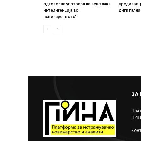
одговорна употреба на вештачка
предизвици
интелигенција во
дигитални
новинарството“
ЗА
Плат
ПИН
Конт