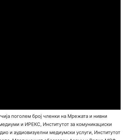
лучија поголем број членки на Мрежата и нивни
медиуми и ИРЕКС, Институтот за комуникациски
удио и аудиовизуелни медиумски услуги, Институтот