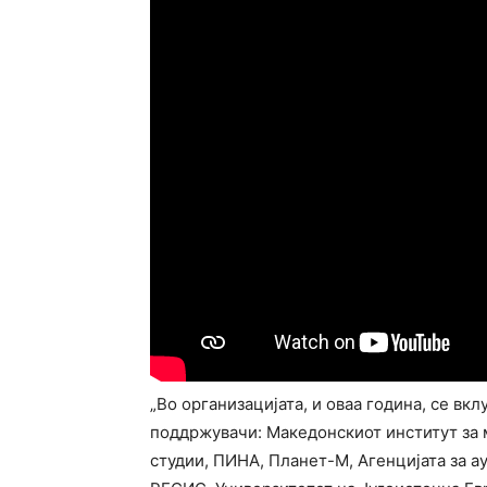
„Во организацијата, и оваа година, се вк
поддржувачи: Македонскиот институт за 
студии, ПИНА, Планет-М, Агенцијата за а