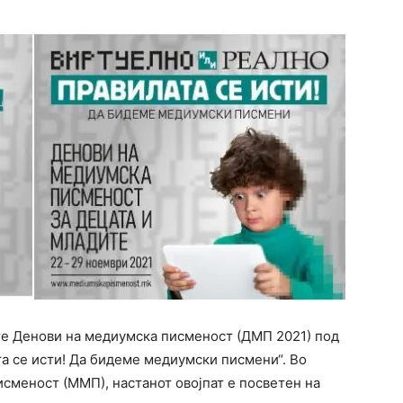
е Денови на медиумска писменост (ДМП 2021) под
а се исти! Да бидеме медиумски писмени“. Во
сменост (ММП), настанот овојпат е посветен на