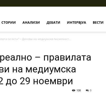
СТОРИИ
АНАЛИЗИ
ДЕБАТИ
ИНТЕРВЈУА
ВЕСТИ
лата се исти“ – Денови на медиумска писменост...
 реално – правилата
ови на медиумска
2 до 29 ноември
108
0