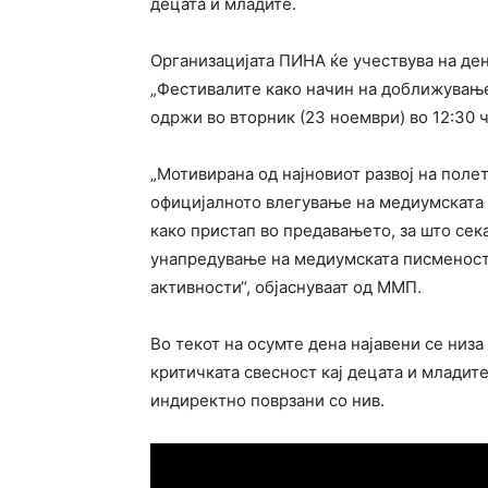
децата и младите.
Организацијата ПИНА ќе учествува на де
„Фестивалите како начин на доближување
одржи во вторник (23 ноември) во 12:30 
„Мотивирана од најновиот развој на поле
официјалното влегување на медиумската 
како пристап во предавањето, за што сек
унапредување на медиумската писменост 
активности“, објаснуваат од ММП.
Во текот на осумте дена најавени се низа
критичката свесност кај децата и младите
индиректно поврзани со нив.