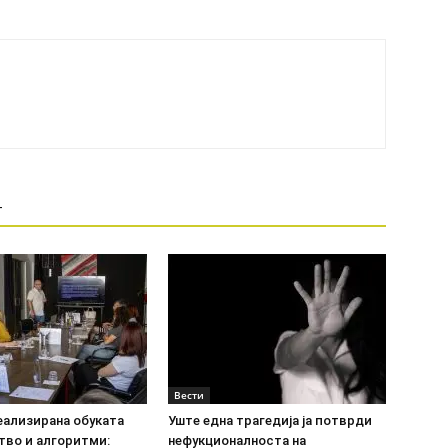
Т
Вести
еализирана обуката
Уште една трагедија ја потврди
тво и алгоритми:
нефукционалноста на