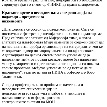
Краткото време на располагање, подоцна „си го зело данокот“
, принудувајќи го тимот од ФИНКИ да прави компромиси.
Краткото време и несоодветната синхронизација на
податоци – предизвик за
инженерите
„Платформата се состои од повеќе компоненти. Сите се
постоечки софтверски решенија кои ние само ги адаптираме.
Пред се’ тука се алатките од Мајкрософт тимс, а потоа
алатките од платформата Мудл наменети за содржинскиот дел
на наставата за подобра организација на материјалите, кои ќе
се користат надвор по завршувањето на онлајн часовите.
Адаптацијата на целиот систем реално успеавме да ја
направиме, меѓутоа поради краткото време беа направени
многу компромиси и претпоставки кои подоцна си покажаа
своите проблеми. Меѓутоа успеавме во од некако да ги
надминеме“, вели во изјава за ПИНА професор д-р Боро
Јакимовски.
Според професорот, како проблем се наметнала и
несоодветната синхронизација на
податоците за тоа каде учат и работат учениците и
наставниците, со информациите во
електронските системи на МОН.