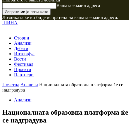
Вашата е-маил адреса
Лозинката ќе ви биде испратена на вашата е-маил адреса.
ПИНА
Стории
Анализи
Дебати
Интервјуа
Вести
Фестивал
Проекти
Партнери
Почетна
Анализи
Националната образовна платформа ќе се
надградува
Анализи
Националната образовна платформа ќе
се надградува