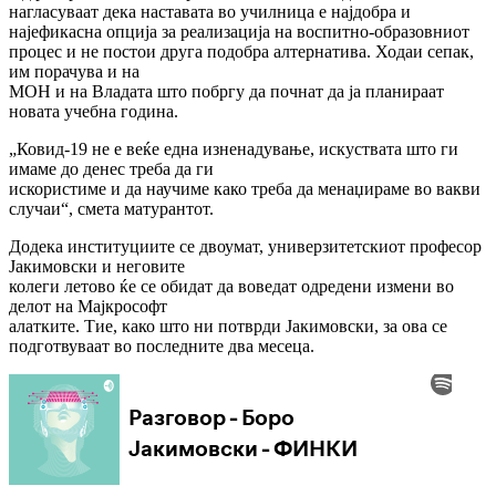
нагласуваат дека наставата во училница е најдобра и
најефикасна опција за реализација на воспитно-образовниот
процес и не постои друга подобра алтернатива. Ходаи сепак,
им порачува и на
МОН и на Владата што побргу да почнат да ја планираат
новата учебна година.
„Ковид-19 не е веќе една изненадување, искуствата што ги
имаме до денес треба да ги
искористиме и да научиме како треба да менаџираме во вакви
случаи“, смета матурантот.
Додека институциите се двоумат, универзитетскиот професор
Јакимовски и неговите
колеги летово ќе се обидат да воведат одредени измени во
делот на Мајкрософт
алатките. Тие, како што ни потврди Јакимовски, за ова се
подготвуваат во последните два месеца.