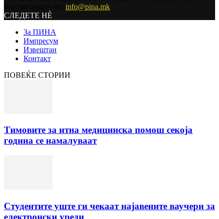
Контактирајте нѐ:
info@pina.mk
СЛЕДЕТЕ НЀ
За ПИНА
Импресум
Извештаи
Контакт
ПОВЕЌЕ СТОРИИ
Тимовите за итна медицинска помош секоја
година се намалуваат
Студентите уште ги чекаат најавените ваучери за
електронски уреди