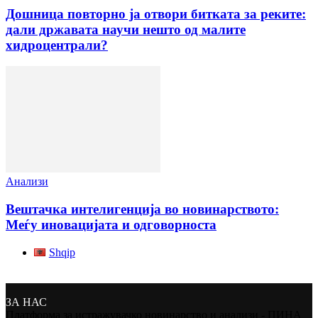
Дошница повторно ја отвори битката за реките:
дали државата научи нешто од малите
хидроцентрали?
Анализи
Вештачка интелигенција во новинарството:
Меѓу иновацијата и одговорноста
Shqip
ЗА НАС
Платформа за истражувачко новинарство и анализи - ПИНА