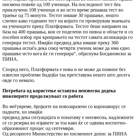
писмена повеќе од 100 ученици. На последниот тест беа
приклучени 108 ученици и во исто време решаваа тест во
траење од 75 минути. Тестот имаше 30 прашање, нешто
слично како годишен тест на којшто ги проверувам знаењата
на учениците преку Платформата. Тестот беше направен на
база на 400 прашања, кои се поделени по нивоа и области и со
посебен избор при креирањето на тестот самата апликација го
генерира тестот. Имајќи предвид дека имаше преку 360
прашања испаѓа дека секој четврти ученик може да има едно
прашање исто кога ќе ги генерира“, објаснува Богдановски за
ПИНА.
Според него, Платформата е нова и не може да помине без
извесни проблеми бидејќи таа претставува нешто што досега
овде го немало.
Потребата од користење останува неизвесна додека
инженерите продолжуваат со
работа
Во меѓувреме, бројките на новозаразени со коронавирус се
паднати, но имајќи
предвид дека ситуацијата и понатаму е неизвесна, надлежните
се со резерва во изјавите за тоа како ќе се одвива воспитно-
образовниот процес од септември.
Од ресорното Министерство во писмениот допис за ПИНА