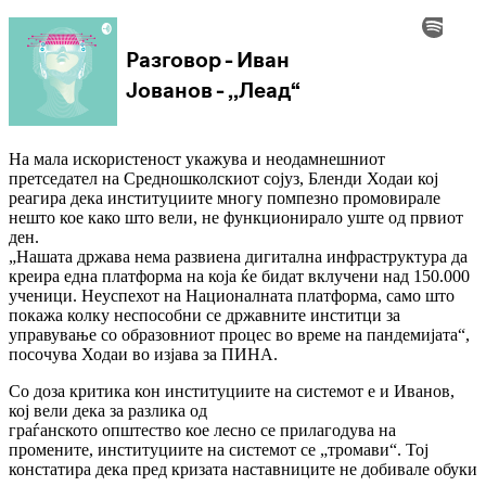
На мала искористеност укажува и неодамнешниот
претседател на Средношколскиот сојуз, Бленди Ходаи кој
реагира дека институциите многу помпезно промовирале
нешто кое како што вели, не функционирало уште од првиот
ден.
„Нашата држава нема развиена дигитална инфраструктура да
креира една платформа на која ќе бидат вклучени над 150.000
ученици. Неуспехот на Националната платформа, само што
покажа колку неспособни се државните инститци за
управување со образовниот процес во време на пандемијата“,
посочува Ходаи во изјава за ПИНА.
Со доза критика кон институциите на системот е и Иванов,
кој вели дека за разлика од
граѓанското општество кое лесно се прилагодува на
промените, институциите на системот се „тромави“. Тој
констатира дека пред кризата наставниците не добивале обуки