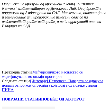
Овој текст е продукт од проектот “Young Journalists’
Network” имплементиран од Демокраси Лаб. Овој проект е
поддржан од Амбасадата на САД. Мислењата, откритијата
и заклучоците или препораките изнесени овде се на
имплементаторите/ авторите, и не ги одразуваат оние на
Владата на САД.
Претходна статија
Меѓуврсничкото насилство се
модификуваше во онлајн просторот
Следната статија
[Интервју] Петровска: Парадата се одржува
поради отпор кон опресијата која доаѓа од повеќе страни
ПИНА
ПОВРЗАНИ СТАТИИ
ПОВЕЌЕ ОД АВТОРОТ