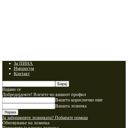
За ПИНА
Импресум
Контакт
Најави се
Добредојдовте! Влезете во вашиот профил
Вашето корисничко име
Вашата лозинка
Ја заборавивте лозинката? Побарате помош
Обновување на лозинка
Повратете ја вашата лозинка