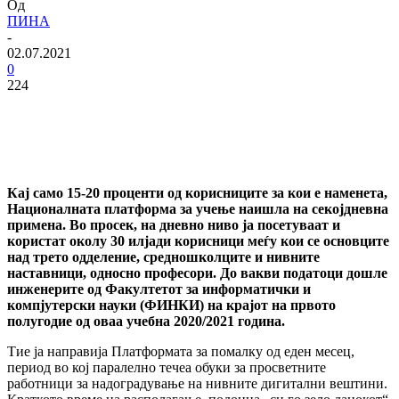
Од
ПИНА
-
02.07.2021
0
224
Кај само 15-20 проценти од корисниците за кои е наменета,
Националната платформа
за учење наишла на секојдневна
примена. Во просек, на дневно ниво ја посетуваат и
користат околу 30 илјади корисници меѓу кои се основците
над трето одделение,
средношколците и нивните
наставници, односно професори. До вакви податоци дошле
инженерите од Факултетот за информатички и
компјутерски науки (ФИНКИ) на крајот
на првото
полугодие од оваа учебна 2020/2021 година.
Тие ја направија Платформата за помалку од еден месец,
период во кој паралелно течеа обуки за просветните
работници за надоградување на нивните дигитални вештини.