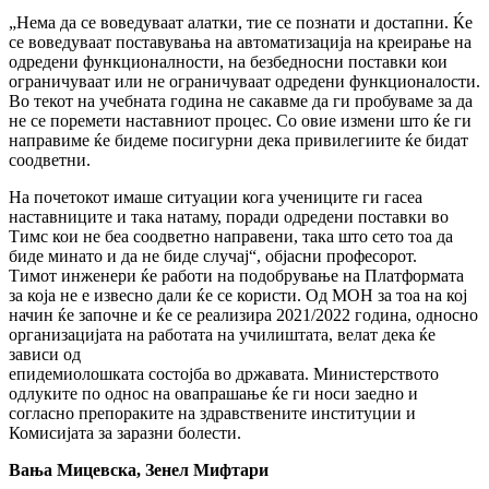
„Нема да се воведуваат алатки, тие се познати и достапни. Ќе
се воведуваат поставувања на автоматизација на креирање на
одредени функционалности, на безбедносни поставки кои
ограничуваат или не ограничуваат одредени функционалости.
Во текот на учебната година не сакавме да ги пробуваме за да
не се поремети наставниот процес. Со овие измени што ќе ги
направиме ќе бидеме посигурни дека привилегиите ќе бидат
соодветни.
На почетокот имаше ситуации кога учениците ги гасеа
наставниците и така натаму, поради одредени поставки во
Тимс кои не беа соодветно направени, така што сето тоа да
биде минато и да не биде случај“, објасни професорот.
Тимот инженери ќе работи на подобрување на Платформата
за која не е извесно дали ќе се користи. Од МОН за тоа на кој
начин ќе започне и ќе се реализира 2021/2022 година, односно
организацијата на работата на училиштата, велат дека ќе
зависи од
епидемиолошката состојба во државата. Министерството
одлуките по однос на овапрашање ќе ги носи заедно и
согласно препораките на здравствените институции и
Комисијата за заразни болести.
Вања Мицевска, Зенел Мифтари