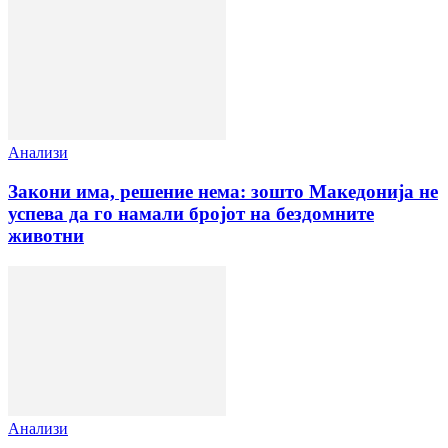
Анализи
Закони има, решение нема: зошто Македонија не
успева да го намали бројот на бездомните
животни
Анализи