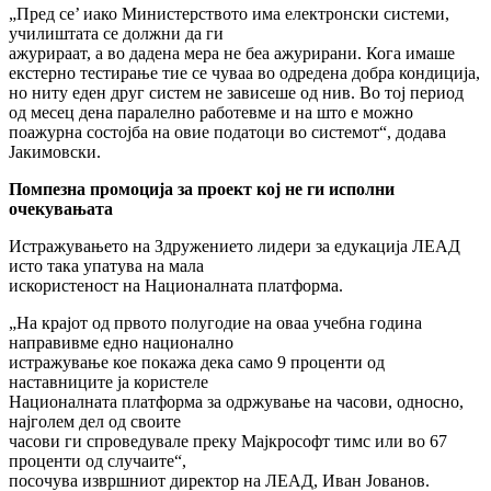
„Пред се’ иако Министерството има електронски системи,
училиштата се должни да ги
ажурираат, а во дадена мера не беа ажурирани. Кога имаше
екстерно тестирање тие се чуваа во одредена добра кондиција,
но ниту еден друг систем не зависеше од нив. Во тој период
од месец дена паралелно работевме и на што е можно
поажурна состојба на овие податоци во системот“, додава
Јакимовски.
Помпезна промoција за проект кој не ги исполни
очекувањата
Истражувањето на Здружението лидери за едукација ЛЕАД
исто така упатува на мала
искористеност на Националната платформа.
„На крајот од првото полугодие на оваа учебна година
направивме едно национално
истражување кое покажа дека само 9 проценти од
наставниците ја користеле
Националната платформа за одржување на часови, односно,
најголем дел од своите
часови ги спроведувале преку Мајкрософт тимс или во 67
проценти од случаите“,
посочува извршниот директор на ЛЕАД, Иван Јованов.