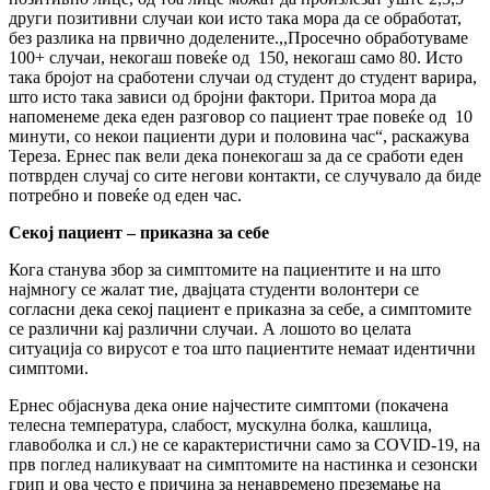
други позитивни случаи кои исто така мора да се обработат,
без разлика на првично доделените.,,Просечно обработуваме
100+ случаи, некогаш повеќе од 150, некогаш само 80. Исто
така бројот на сработени случаи од студент до студент варира,
што исто така зависи од бројни фактори. Притоа мора да
напоменеме дека еден разговор со пациент трае повеќе од 10
минути, со некои пациенти дури и половина час“, раскажува
Тереза. Ернес пак вели дека понекогаш за да се сработи еден
потврден случај со сите негови контакти, се случувало да биде
потребно и повеќе од еден час.
Секој пациент – приказна за себе
Кога станува збор за симптомите на пациентите и на што
најмногу се жалат тие, двајцата студенти волонтери се
согласни дека секој пациент е приказна за себе, а симптомите
се различни кај различни случаи. А лошото во целата
ситуација со вирусот е тоа што пациентите немаат идентични
симптоми.
Ернес објаснува дека оние најчестите симптоми (покачена
телесна температура, слабост, мускулна болка, кашлица,
главоболка и сл.) не се карактеристични само за COVID-19, на
прв поглед наликуваат на симптомите на настинка и сезонски
грип и ова често е причина за ненавремено преземање на