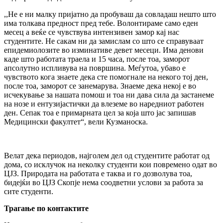
,,Не е ни малку пријатно да пробуваш да совладаш нешто што
има толкава предност пред тебе. Волонтираме само еден
месец а веќе се чувствува интензивен замор кај нас
студентите. Не сакам ни да замислам со што се справуваат
епидемиолозите во изминативе девет месеци. Има денови
каде што работата траела и 15 часа, после тоа, заморот
апсолутно испливува на површина. Меѓутоа, убаво е
чувството кога знаете дека сте помогнале на некого тој ден,
после тоа, заморот се занемарува. Знаеме дека некој е во
исчекување за нашата помош и тоа ни дава сила да застанеме
на нозе и ентузијастички да влеземе во наредниот работен
ден. Сепак тоа е примарната цел за која што јас запишав
Медицински факултет“, вели Кузманоска.
Велат дека периодов, најголем дел од студентите работат од
дома, со исклучок на неколку студенти кои повремено одат во
ЦЈЗ. Природата на работата е таква и го дозволува тоа,
бидејќи во ЦЈЗ Скопје нема соодветни услови за работа за
сите студенти.
Трагање по контактите