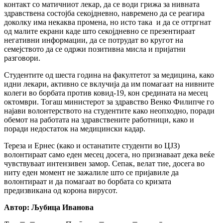
контакт со матичниот лекар, да се води грижа за нивната
здравствена состојба секојдневно, навремено да се реагира
доколку има некаква промена, но исто така и да се оттргнат
од малите екрани каде што секојдневно се презентираат
негативни информации, да се потрудат во кругот на
семејството да се одржи позитивна мисла и пријатни
разговори.
Студентите од шеста година на факултетот за медицина, како
идни лекари, активно се вклучија да им помагаат на нивните
колеги во борбата против ковид-19, кон средината на месец
октомври. Тогаш министерот за здравство Венко Филипче го
најави волонтерството на студентите како неопходно, поради
обемот на работата на здравствените работници, како и
поради недостаток на медицински кадар.
Тереза и Ернес (како и останатите студенти во ЦЈЗ)
волонтираат само еден месец досега, но признаваат дека веќе
чувствуваат интензивен замор. Сепак, велат тие, досега во
ниту еден момент не зажалиле што се пријавиле да
волонтираат и да помагаат во борбата со кризата
предизвикана од корона вирусот.
Автор: Љубица Иванова