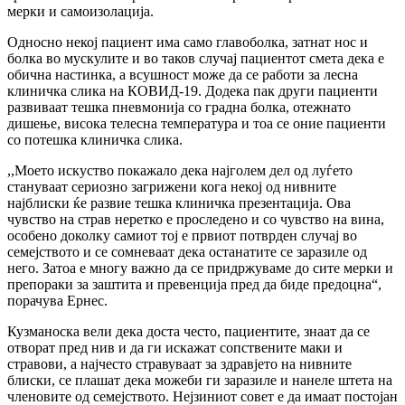
мерки и самоизолација.
Односно некој пациент има само главоболка, затнат нос и
болка во мускулите и во таков случај пациентот смета дека е
обична настинка, а всушност може да се работи за лесна
клиничка слика на КОВИД-19. Додека пак други пациенти
развиваат тешка пневмонија со градна болка, отежнато
дишење, висока телесна температура и тоа се оние пациенти
со потешка клиничка слика.
,,Моето искуство покажало дека најголем дел од луѓето
стануваат сериозно загрижени кога некој од нивните
најблиски ќе развие тешка клиничка презентација. Ова
чувство на страв неретко е проследено и со чувство на вина,
особено доколку самиот тој е првиот потврден случај во
семејството и се сомневаат дека останатите се заразиле од
него. Затоа е многу важно да се придржуваме до сите мерки и
препораки за заштита и превенција пред да биде предоцна“,
порачува Ернес.
Кузманоска вели дека доста често, пациентите, знаат да се
отворат пред нив и да ги искажат сопствените маки и
стравови, а најчесто стравуваат за здравјето на нивните
блиски, се плашат дека можеби ги заразиле и нанеле штета на
членовите од семејството. Нејзиниот совет е да имаат постојан