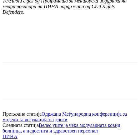
Текстот е дел од Програмата за менторска поддршка на
млади новинари на ПИНА поддржана од Civil Rights
Defenders.
Претходна статија
Одржана Меѓународна конференција за
модели за регулација на дроги
Следната статија
Велес уште ја чека модуларната ковид
болница, а недостига и здравствен персонал
ПИНА