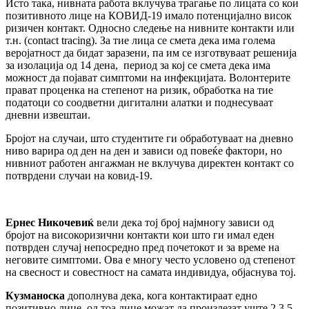
Исто така, нивната работа вклучува трагање по лицата со кои
позитивното лице на КОВИД-19 имало потенцијално висок
ризичен контакт. Односно следење на нивните контакти или
т.н. (contact tracing). За тие лица се смета дека има голема
веројатност да бидат заразени, па им се изготвуваат решенија
за изолација од 14 дена, период за кој се смета дека има
можност да појават симптоми на инфекцијата. Волонтерите
прават проценка на степенот на ризик, обработка на тие
податоци со соодветни дигитални алатки и поднесуваат
дневни извештаи.
Бројот на случаи, што студентите ги обработуваат на дневно
ниво варира од ден на ден и зависи од повеќе фактори, но
нивниот работен ангажман не вклучува директен контакт со
потврдени случаи на ковид-19.
Ернес Никочевиќ
вели дека тој број најмногу зависи од
бројот на високоризични контакти кои што ги имал еден
потврден случај непосредно пред почетокот и за време на
неговите симптоми. Ова е многу често условено од степенот
на свесност и совестност на самата индивидуа, објаснува тој.
Кузманоска
дополнува дека, кога контактираат едно
позитивно лице, од тоа лице можат да произлезат уште 2,3,5