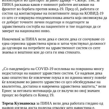
волонтерите во Центарот за јавно здравје – Скопје. Тие, за
ПИНА раскажаа каков е нивниот работен ангажман на
фронтот во борбата против ковид-19. Пред сè, работата се
состои од контактирање на позитивните лица на КОВИД-19
со што се извршува епидемиолошка анкета која овозможува да
се добијат точните лични податоци и податоците за
здравствената состојба на пациентите и тие податоци да се
заверат на национално ниво.
Никочевиќ за ПИНА вели дека е свесен дека се соочуваме со
една сериозна здравствена криза и затоа чувствувал должност
да одговори на потребите на здравствениот систем со сите
знаења и вештини кои до сега ги има стекнато.
„Со пандемијата на COVID-19 испливаа на површина многу
недостатоци на нашиот здравствен систем. Се надевам дека
како општество ќе извлечеме поука и во иднина многу повеќе
ќе вложуваме во јавното здравство со цел обезбедување на
квалитетна, достапна и навремена здравствена заштита,“ вели
Ернес за неговата мотивација да се вклучи во овој значаен
процес во борбата со Ковид 19.
Тереза Кузманоска
за ПИНА вели дека работата гледано од
надвор изгледа доста полесна отколку што навистина е.