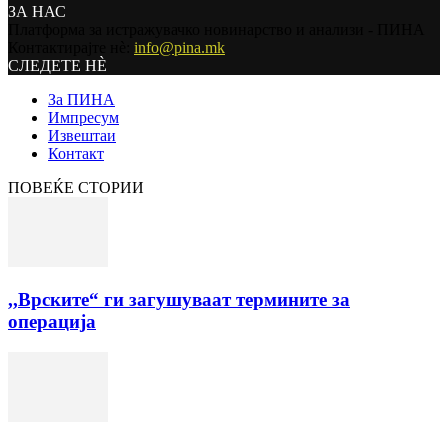
ЗА НАС
Платформа за истражувачко новинарство и анализи - ПИНА
Контактирајте нѐ:
info@pina.mk
СЛЕДЕТЕ НЀ
За ПИНА
Импресум
Извештаи
Контакт
ПОВЕЌЕ СТОРИИ
,,Врските“ ги загушуваат термините за
операција