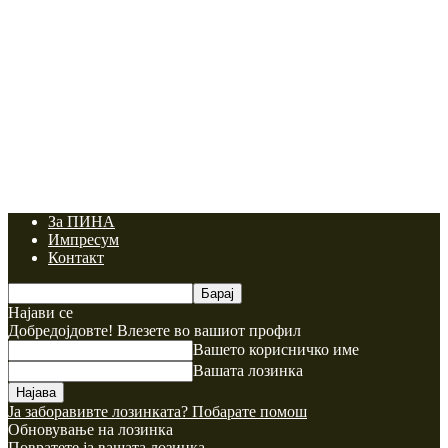
За ПИНА
Импресум
Контакт
Најави се
Добредојдовте! Влезете во вашиот профил
Вашето корисничко име
Вашата лозинка
Ја заборавивте лозинката? Побарате помош
Обновување на лозинка
Повратете ја вашата лозинка