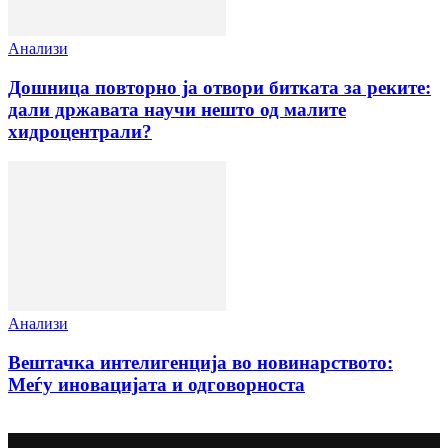
Анализи
Дошница повторно ја отвори битката за реките:
дали државата научи нешто од малите
хидроцентрали?
Анализи
Вештачка интелигенција во новинарството:
Меѓу иновацијата и одговорноста