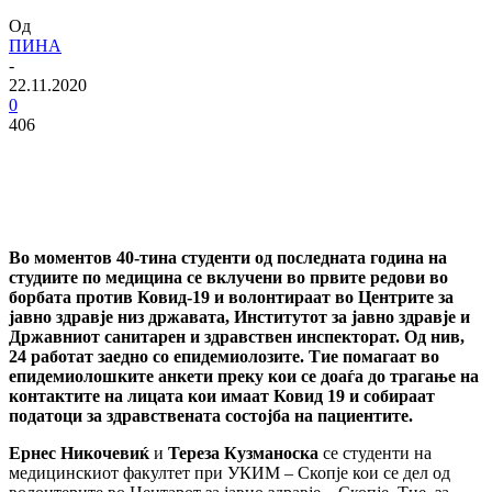
Од
ПИНА
-
22.11.2020
0
406
Во моментов 40-тина студенти од последната година на
студиите по медицина се вклучени во првите редови во
борбата против Ковид-19 и волонтираат во Центрите за
јавно здравје низ државата, Институтот за јавно здравје и
Државниот санитарен и здравствен инспекторат. Од нив,
24 работат заедно со епидемиолозите. Тие помагаат во
епидемиолошките анкети преку кои се доаѓа до трагање на
контактите на лицата кои имаат Ковид 19 и собираат
податоци за здравствената состојба на пациентите.
Ернес Никочевиќ
и
Тереза Кузманоска
се студенти на
медицинскиот факултет при УКИМ – Скопје кои се дел од