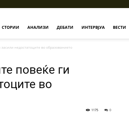
СТОРИИ
АНАЛИЗИ
ДЕБАТИ
ИНТЕРВЈУА
ВЕСТИ
и засили недостатоците во образованието
те повеќе ги
тоците во
1175
0