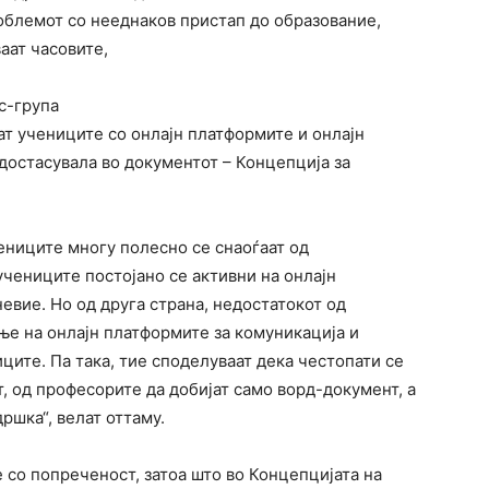
облемот со нееднаков пристап до образование,
аат часовите,
с-група
ат учениците со онлајн платформите и онлајн
едостасувала во документот – Концепција за
ениците многу полесно се снаоѓаат од
учениците постојано се активни на онлајн
евие. Но од друга страна, недостатокот од
ње на онлајн платформите за комуникација и
ците. Па така, тие споделуваат дека честопати се
т, од професорите да добијат само ворд-документ, а
ршка“, велат оттаму.
е со попреченост, затоа што во Концепцијата на