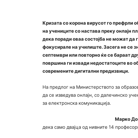
Кризата со корона вирусот го префрли 
на учениците со настава преку онлајн п
дека поради оваа состојба не можат да 
фокусирале на училиште. Засега не се з
септември или повторно ќе се бараат др
површина ги извади недостатоците во о
современите дигитални предизвици.
На предлог на Министерството за образов
да се изведува онлајн, со далечинско уч
за електронска комуникација.
Марко До
дека само двајца од нивните 14 професор