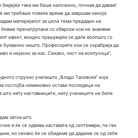
тно бидејќи така им беше наложено, почнаа да даваат
е ми требаше повеќе време да завршам некоја
владам материјалот за цела тема предаден на
е бевме пренатрупани со обврски кои не знаевме
ниот ефект, воедно прашувајќи се дали воопшто го
ме буквално ништо. Професорите кои се охрабрија да
во и нејасно за нас. Секако, чест на исклучоци“,
дното стручно училиште „Владо Тасевски“ која
ова состојба неминовно остава последици на
а што ниту наставниците, ниту учениците не биле
дам затоа што
очне и ќе се одвива наставата од септември, па тек
шни, но секако ќе се обидеме да дадеме се од себе