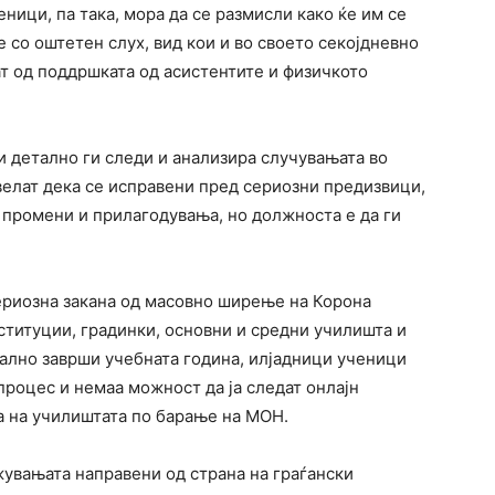
ици, па така, мора да се размисли како ќе им се
со оштетен слух, вид кои и во своето секојдневно
 од поддршката од асистентите и физичкото
 детално ги следи и анализира случувањата во
велат дека се исправени пред сериозни предизвици,
 промени и прилагодувања, но должноста е да ги
сериозна закана од масовно ширење на Корона
ституции, градинки, основни и средни училишта и
ијално заврши учебната година, илјадници ученици
роцес и немаа можност да ја следат онлајн
а на училиштата по барање на МОН.
жувањата направени од страна на граѓански