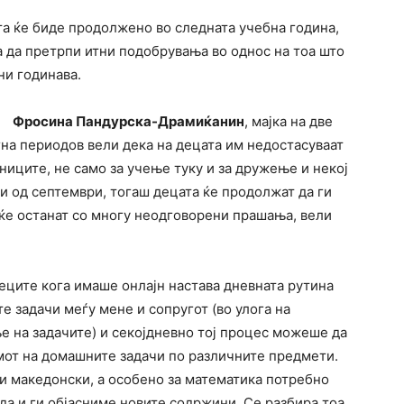
та ќе биде продолжено во следната учебна година,
а да претрпи итни подобрувања во однос на тоа што
ни годинава.
Фросина Пандурска-Драмиќанин
, мајка на две
егна периодов вели дека на децата им недостасуваат
иците, не само за учење туку и за дружење и некој
и од септември, тогаш децата ќе продолжат да ги
 ќе останат со многу неодговорени прашања, вели
еците кога имаше онлајн настава дневната рутина
 задачи меѓу мене и сопругот (во улога на
е на задачите) и секојдневно тој процес можеше да
бемот на домашните задачи по различните предмети.
 македонски, а особено за математика потребно
да и ги објасниме новите содржини. Се разбира тоа