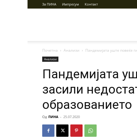
За ПИНА
Импресум
Контакт
ПИНА
Почетна
Анализи
Пандемијата уште повеќе г
Анализи
Пандемијата уш
засили недоста
образованието
Од
ПИНА
-
25.07.2020