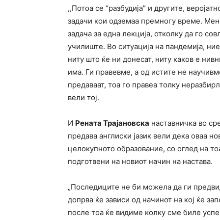
,,Потоа се “разбудија” и другите, вероја
задачи кои одземаа премногу време. Мен
задача за една лекција, отколку да го со
училиште. Во ситуација на пандемија, ни
ниту што ќе ни донесат, ниту каков е нив
има. Ги правевме, а од истите не научив
предаваат, тоа го правеа толку неразбирли
вели тој.
И
Рената Трајановска
наставничка во сре
предава англиски јазик вели дека оваа н
целокупното образование, со оглед на то
подготвени на новиот начин на настава.
„Последиците не би можела да ги предви
допрва ќе зависи од начинот на кој ќе зап
после тоа ќе видиме колку сме биле успе