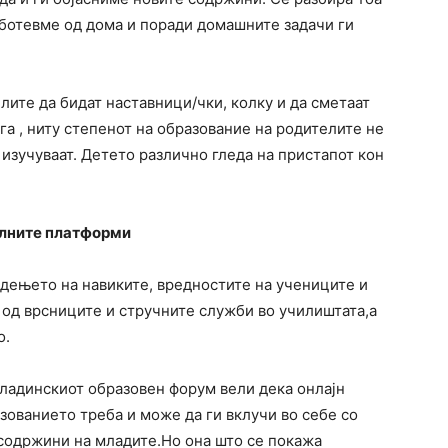
аботевме од дома и поради домашните задачи ги
лите да бидат наставници/чки, колку и да сметаат
ога , ниту степенот на образование на родителите не
 изучуваат. Детето различно гледа на пристапот кон
алните платформи
адењето на навиките, вредностите на учениците и
 од врсниците и стручните служби во училиштата,а
о.
Младинскиот образовен форум вели дека онлајн
зованието треба и може да ги вклучи во себе со
содржини на младите.Но она што се покажа