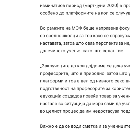
изминатиов период (март-јуни 2020) е пр
особено до платформите на кои се случув
Во рамките на МОФ беше направена фоку
со средношколци за тоа како се справува
наставата, затоа што оваа перспектива н
далечинско учење, како што велат тие.
„Заклучоците до кои дојдовме се дека уч
професорите, што е природно, затоа што 
платформи и тоа е дел од нивното секојдн
подготвеност на професорите за користе
едукација создадоа повеќе товар за учени
наоѓале во ситуација да мора сами да уча
во целиот процес да им недостасува подд
Важно е да се води сметка и за ученицит