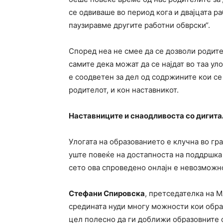
се одвиваше во период кога и двајцата р
паузиравме другите работни обврски“.
Според неа не смее да се дозволи родите
самите дека можат да се најдат во таа ул
е соодветен за дел од содржините кои се
родителот, и кон наставникот.
Наставниците и снаодливоста со дигит
Улогата на образованието е клучна во гр
уште повеќе на достапноста на поддршка
сето ова спроведено онлајн е невозможн
Стефани Спировска
, претседателка на 
средината нуди многу можности кои обра
цел полесно да ги доближи образовните 