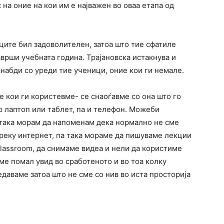
на оние на кои им е најважен во оваа етапа од
ците бил задоволителен, затоа што тие сфатиле
аврши учебната година. Трајановска истакнува и
набди со уреди тие ученици, оние кои ги немале.
 кои ги користевме- се снаоѓавме со она што го
р лаптоп или таблет, па и телефон. Можеби
 така морам да напоменам дека нормално не сме
преку интернет, па така мораме да пишуваме лекции
lassroom, да снимаме видеа и нели да користиме
ме помал увид во сработеното и во тоа колку
едаваме затоа што не сме со нив во иста просторија