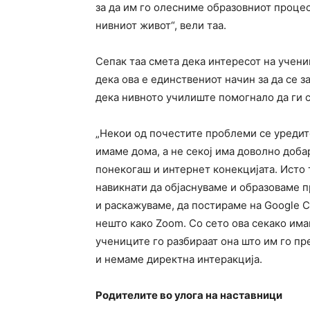
за да им го олесниме образовниот процес 
нивниот живот“, вели таа.
Сепак таа смета дека интересот на учени
дека ова е единствениот начин за да се з
дека нивното училиште помогнало да ги с
„Некои од почестите проблеми се уредите
имаме дома, а не секој има доволно доба
понекогаш и интернет конекцијата. Исто
навикнати да објаснуваме и образоваме 
и раскажуваме, да постираме на Google C
нешто како Zoom. Со сето ова секако има
учениците го разбираат она што им го пр
и немаме директна интеракција.
Родителите во улога на наставници