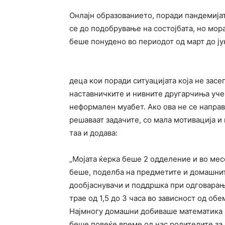
Онлајн образованието, поради пандемија
се до подобрување на состојбата, но мор
беше понудено во периодот од март до ју
деца кои поради ситуацијата која не зас
наставничките и нивните другарчиња учен
неформален муабет. Ако ова не се направ
решаваат задачите, со мала мотивација и
таа и додава:
„Мојата ќерка беше 2 одделение и во мес
беше, поделба на предметите и домашните
дообјаснувачи и поддршка при одговарањ
трае од 1,5 до 3 часа во зависност од о
Најмногу домашни добиваше математика и
беше повеќе време од нас родителите за 