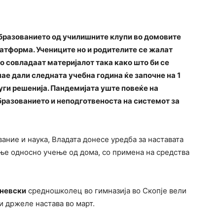
образованието од училишните клупи во домовите
латформа. Учениците но и родителите се жалат
го совладаат материјалот така како што би се
нае дали следната учебна година ќе започне на 1
уги решенија. Пандемијата уште повеќе на
бразованието и неподготвеноста на системот за
ание и наука, Владата донесе уредба за наставата
ење односно учење од дома, со примена на средства
невски
средношколец во гимназија во Скопје вели
и држеле настава во март.