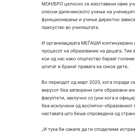
МОН/БРО целосно се изоставени овие учен
олесни далечинското учење на учениците 
функционирање и учење директно зависат
присуство во училиштата.
И организацијата МЕЃАШИ континуирано и
процесот на образование на децата. Тие 
кои од нас како општество бараат големи
штитат и бранат правата на секое дете.
Во периодот од март 2020, кога поради 
вирусот беа затворени сите образовни ин
факултети, заклучно со јуни кога и офиц
беа исклучени од воспитно-образовниот п
наставата што беше спроведена од стран
„И тука би сакале да ги споделиме истра