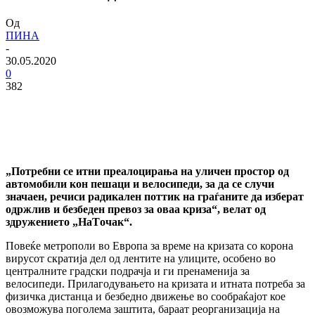
Од
ПИНА
-
30.05.2020
0
382
„Потребни се итни преалоцирања на уличен простор од
автомобили кон пешаци и велосипеди, за да се случи
значаен, речиси радикален поттик на граѓаните да изберат
одржлив и безбеден превоз за оваа криза“, велат од
здружението „НаTочак“.
Повеќе метрополи во Европа за време на кризата со корона
вирусот скратија дел од лентите на улиците, особено во
централните градски подрачја и ги пренаменија за
велосипеди. Прилагодувањето на кризата и итната потреба за
физичка дистанца и безбедно движење во сообраќајот кое
овозможува поголема заштита, бараат реорганизација на