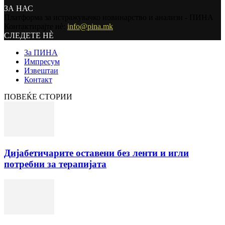
ЗА НАС
Платформа за истражувачко новинарство и анализи - ПИНА
Контактирајте нѐ:
info@pina.mk
СЛЕДЕТЕ НЀ
За ПИНА
Импресум
Извештаи
Контакт
ПОВЕЌЕ СТОРИИ
Дијабетичарите оставени без ленти и игли
потребни за терапијата