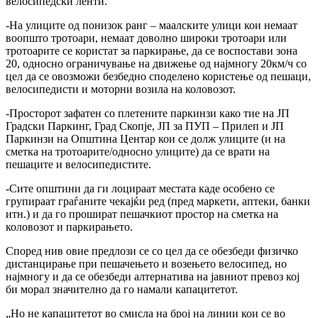
велосипедски ленти.
-На улиците од понизок ранг – маалските улици кои немаат
воопшто тротоари, немаат доволно широки тротоари или
тротоарите се користат за паркирање, да се воспостави зона
20, односно ограничување на движење од најмногу 20км/ч со
цел да се овозможи безбедно споделено користење од пешаци,
велосипедисти и моторни возила на коловозот.
-Просторот зафатен со плетените паркинзи како тие на ЈП
Градски Паркинг, Град Скопје, ЈП за ПУП – Прилеп и ЈП
Паркинзи на Општина Центар кои се долж улиците (и на
сметка на тротоарите/односно улиците) да се врати на
пешаците и велосипедистите.
-Сите општини да ги лоцираат местата каде особено се
групираат граѓаните чекајќи ред (пред маркети, аптеки, банки
итн.) и да го прошират пешачкиот простор на сметка на
коловозот и паркирањето.
Според нив овие предлози се со цел да се обезбеди физичко
дистанцирање при пешачењето и возењето велосипед, но
најмногу и да се обезбеди алтернатива на јавниот превоз кој
би морал значително да го намали капацитетот.
„Но не капацитетот во смисла на број на линии кои се во