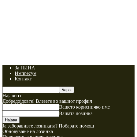
За ПИНА
Импресум
Контакт
Најави се
Добредојдовте! Влезете во вашиот профил
Вашето корисничко име
Вашата лозинка
Ја заборавивте лозинката? Побарате помош
Обновување на лозинка
Повратете ја вашата лозинка