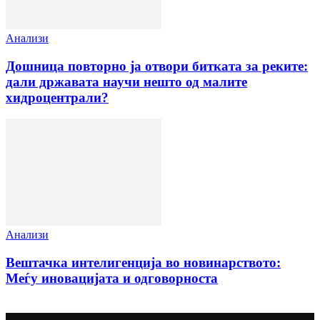
Анализи
Дошница повторно ја отвори битката за реките:
дали државата научи нешто од малите
хидроцентрали?
Анализи
Вештачка интелигенција во новинарството:
Меѓу иновацијата и одговорноста