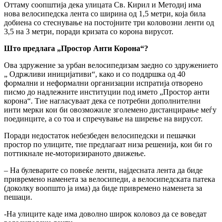
Оттаму соопштија дека улицата Св. Кирил и Методиј има
нова велосипедска лента со ширина од 1,5 метри, која била
добиена со стеснување на постојните три коловозни ленти од
3,5 на 3 метри, поради кризата со корона вирусот.
Што предлага „Простор Анти Корона“?
Ова здружение за урбан велосипедизам заедно со здружението
„ Одржливи иницијативи“, како и со поддршка од 40
формални и неформални организации испратија отворено
писмо до надлежните институции под името „Простор анти
корона“. Тие нагласуваат дека се потребни дополнителни
инти мерки кои би овозможиле зголемено дистанцирање меѓу
поединците, а со тоа и спречување на ширење на вирусот.
Поради недостаток небезбеден велосипедски и пешачки
простор по улиците, тие предлагаат низа решенија, кои би го
поттикнале не-моторизираното движење.
– На булеварите со повеќе ленти, најдесната лента да биде
привремено наменета за велосипеди, а велосипедската патека
(доколку воопшто ја има) да биде привремено наменета за
пешаци.
-На улиците каде има доволно широк коловоз да се воведат