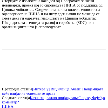
Сторијата е изработена како дел од Програмата за жени
новинарки, проект кој го спроведува ПИНА со поддршка од
Цивика мобилитас. Содржината на ова видео е единствена
одговорност на ПИНА и на ниту еден начин не може да се
смета дека ги одразува гледиштата на Цивика мобилитас,
Швајцарската агенција за развој и соработка (SDC) или
организациите што ја спроведуваат.
Претходна статија
[Интервју] Виџиленца Абази: Пандемијата
веќе влијае на човековите права
Следната статија
Казна за ,,лажно пријавување’’ преку Фејсбук
коментар?
ПИНА