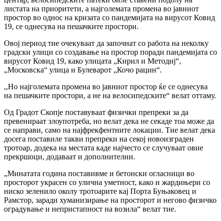
листата на приоритети, а најголемата промена во јавниот
простор во однос на кризата со пандемијата на вирусот Ковид
19, се однесува на пешачките простори.
Овoj период тие очекуваат да започнат со работа на неколку
градски улици со создaвање на простор поради пандемијата со
вирусот Ковид 19, како улицата „Кирил и Методиј“,
„Московска“ улица и Булеварот „Кочо рацин“.
,,Но најголемата промена во јавниот простор ќе се однесува
на пешачките простори, а не на велосипедските“ велат оттаму.
Од Градот Скопје поставуваат физички препреки за да
превенираат злоупотреба, но велат дека не секаде тоа може да
се направи, само на најфрекфентните локации. Тие велат дека
досега поставиле такви препреки на секој новоизграден
тротоар, додека на местата каде најчесто се случуваат овие
прекршоци, додаваат и дополнителни.
„Минатата година поставивме и бетонски огласници во
просторот украсен со улична уметност, како и жардињери со
ниско зеленило околу тротоарите кај Порта Буњаковец и
Рамстор, заради хуманизирање на просторот и негово физичко
оградување и непристапност на возила“ велат тие.