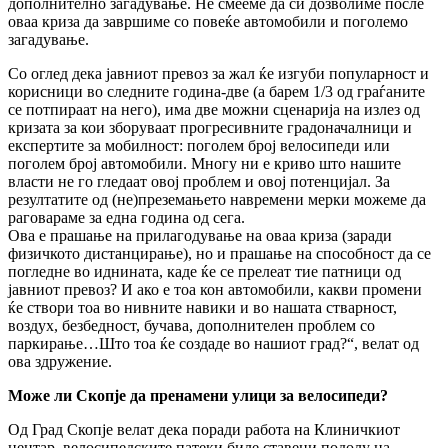
дополнително загадување. Не смееме да си дозволиме после
оваа криза да завршиме со повеќе автомобили и поголемо
загадување.
Со оглед дека јавниот превоз за жал ќе изгуби популарност и
корисници во следните година-две (а барем 1/3 од граѓаните
се потпираат на него), има две можни сценарија на излез од
кризата за кои зборуваат прогресивните градоначалници и
експертите за мобилност: поголем број велосипеди или
поголем број автомобили. Многу ни е криво што нашите
власти не го гледаат овој проблем и овој потенцијал. За
резултатите од (не)преземањето навремени мерки можеме да
раговараме за една година од сега.
Ова е прашање на прилагодување на оваа криза (заради
физичкото дистанцирање), но и прашање на способност да се
погледне во иднината, каде ќе се прелеат тие патници од
јавниот превоз? И ако е тоа кон автомобили, какви промени
ќе створи тоа во нивните навики и во нашата стварност,
воздух, безбедност, бучава, дополнителен проблем со
паркирање…Што тоа ќе создаде во нашиот град?“, велат од
ова здружение.
Може ли Скопје да пренамени улици за велосипеди?
Од Град Скопје велат дека поради работа на Клиничкиот
центар, велосипедските патеки биле ставени подолу на