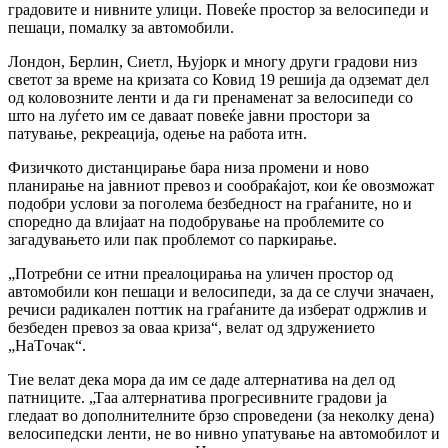
градовите и нивните улици. Повеќе простор за велосипеди и
пешаци, помалку за автомобили.
Лондон, Берлин, Сиетл, Њујорк и многу други градови низ
светот за време на кризата со Ковид 19 решија да одземат дел
од коловозните ленти и да ги пренаменат за велосипеди со
што на луѓето им се даваат повеќе јавни простори за
патување, рекреација, одење на работа итн.
Физичкото дистанцирање бара низа промени и ново
планирање на јавниот превоз и сообраќајот, кои ќе овозможат
подобри услови за поголема безбедност на граѓаните, но и
споредно да влијаат на подобрување на проблемите со
загадувањето или пак проблемот со паркирање.
„Потребни се итни преалоцирања на уличен простор од
автомобили кон пешаци и велосипеди, за да се случи значаен,
речиси радикален поттик на граѓаните да изберат одржлив и
безбеден превоз за оваа криза“, велат од здружението
„НаTочак“.
Тие велат дека мора да им се даде алтернатива на дел од
патниците. „Таа алтернатива прогресивните градови ја
гледаат во дополнителните брзо спроведени (за неколку дена)
велосипедски ленти, не во нивно упатување на автомобилот и