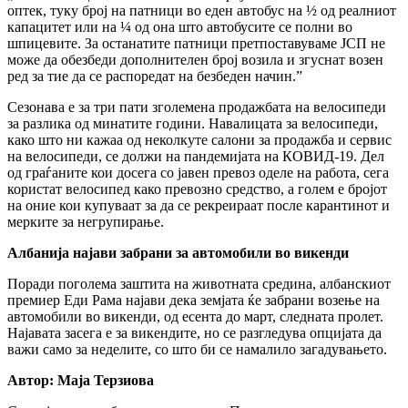
оптек, туку број на патници во еден автобус на ½ од реалниот
капацитет или на ¼ од она што автобусите се полни во
шпицевите. За останатите патници претпоставуваме ЈСП не
може да обезбеди дополнителен број возила и згуснат возен
ред за тие да се распоредат на безбеден начин.”
Сезонава е за три пати зголемена продажбата на велосипеди
за разлика од минатите години. Навалицата за велосипеди,
како што ни кажаа од неколкуте салони за продажба и сервис
на велосипеди, се должи на пандемијата на КОВИД-19. Дел
од граѓаните кои досега со јавен превоз оделе на работа, сега
користат велосипед како превозно средство, а голем е бројот
на оние кои купуваат за да се рекреираат после карантинот и
мерките за негрупирање.
Албанија најави забрани за автомобили во викенди
Поради поголема заштита на животната средина, албанскиот
премиер Еди Рама најави дека земјата ќе забрани возење на
автомобили во викенди, од есента до март, следната пролет.
Најавата засега е за викендите, но се разгледува опцијата да
важи само за неделите, со што би се намалило загадувањето.
Автор: Маја Терзиова