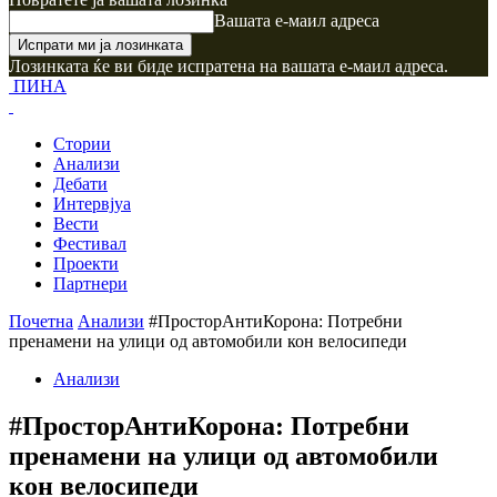
Вашата е-маил адреса
Лозинката ќе ви биде испратена на вашата е-маил адреса.
ПИНА
Стории
Анализи
Дебати
Интервјуа
Вести
Фестивал
Проекти
Партнери
Почетна
Анализи
#ПросторАнтиКорона: Потребни
пренамени на улици од автомобили кон велосипеди
Анализи
#ПросторАнтиКорона: Потребни
пренамени на улици од автомобили
кон велосипеди