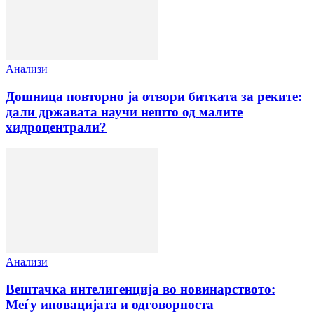
Анализи
Дошница повторно ја отвори битката за реките:
дали државата научи нешто од малите
хидроцентрали?
Анализи
Вештачка интелигенција во новинарството:
Меѓу иновацијата и одговорноста