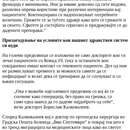
функција е минимална. Ние ја имаме доволно од сите видови,
различна опрема користиме при различни интервенции кај
пациентите. Континуирано се надополнуваат потребните
количини. Грижете се за туѓото здравје како што се грижите и
за своето. Сфатете ја состојбата сериозно и придржувајте се до
дадените препораки.“
Прилагодување на условите кои нашиот здравствен систем
ги нуди
На големи предизвици се изложени не само докторите кои ги
лечат пациентите со Ковид 19, туку и останатите кои
секојдневно имаат контакт со тековните пациенти. Дел од нив
не размислуваат премногу за можноста самите да се
инфицираат и велат дека се тренирани да се соочуваат и со
вакви ситуации.
„Ова е можеби најголемиот предизвик со кој ќе се
соочиме како генерација, без право на грешка, со
само една шанса да го дадеме најдоброто од себе“,
вели докторот Борислав Калковалиев.
Според Калковалиев кој е доктор по ортопедска хирургија во
Градска Општа болница „8ми Септември“ и покрај тоа што е
во тренд миграцијата на медицинските лица како во светот