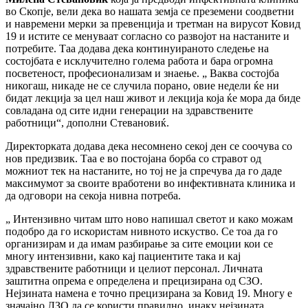
во Скопје, вели дека во нашата земја се преземени соодветни
и навремени мерки за превенција и третман на вирусот Ковид
19 и истите се менуваат согласно со развојот на настаните и
потребите. Таа додава дека континуираното следење на
состојбата е исклучително голема работа и бара огромна
посветеност, професионализам и знаење. „ Ваква состојба
никогаш, никаде не се случила порано, овие недели ќе ни
бидат лекција за цел наш живот и лекција која ќе мора да биде
совладана од сите идни генерации на здравствените
работници“, дополни Стевановиќ.
Директорката додава дека несомнено секој ден се соочува со
нов предизвик. Таа е во постојана борба со стравот од
можниот тек на настаните, но тој не ја спречува да го даде
максимумот за своите вработени во инфективната клиника и
да одговори на секоја нивна потреба.
„ Интензивно читам што ново напишал светот и како можам
подобро да го искористам нивното искуство. Се тоа да го
организирам и да имам разбирање за сите емоции кои се
многу интензивни, како кај пациентите така и кај
здравствените работници и целиот персонал. Личната
заштитна опрема е определена и прецизирана од СЗО.
Нејзината намена е точно прецизирана за Ковид 19. Многу е
значајно ЛЗО да се користи правилно, инаку нејзината