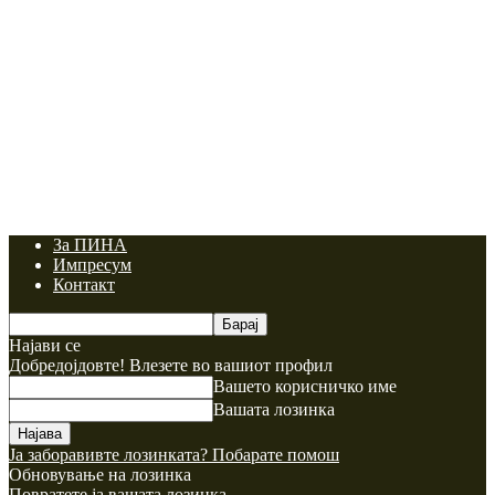
За ПИНА
Импресум
Контакт
Најави се
Добредојдовте! Влезете во вашиот профил
Вашето корисничко име
Вашата лозинка
Ја заборавивте лозинката? Побарате помош
Обновување на лозинка
Повратете ја вашата лозинка