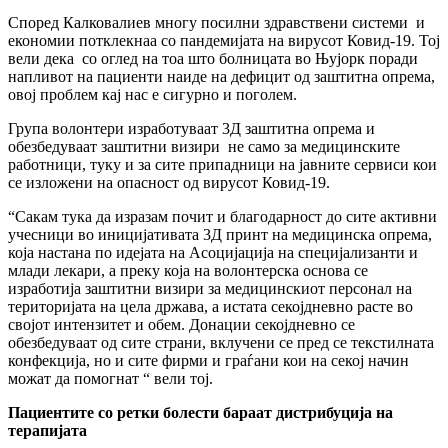
Според Калковалиев многу посилни здравствени системи и
економии потклекнаа со пандемијата на вирусот Ковид-19. Тој
вели дека со оглед на тоа што болницата во Њујорк поради
напливот на пациенти наиде на дефицит од заштитна опрема,
овој проблем кај нас е сигурно и поголем.
Група волонтери изработуваат 3Д заштитна опрема и
обезбедуваат заштитни визири не само за медицинските
работници, туку и за сите припадници на јавните сервиси кои
се изложени на опасност од вирусот Ковид-19.
“Сакам тука да изразам почит и благодарност до сите активни
учесници во иницијативата 3Д принт на медицинска опрема,
која настана по идејата на Асоцијација на специјализанти и
млади лекари, а преку која на волонтерска основа се
изработија заштитни визири за медицинскиот персонал на
територијата на цела држава, а истата секојдневно расте во
својот интензитет и обем. Донации секојдневно се
обезбедуваат од сите страни, вклучени се пред се текстилната
конфекција, но и сите фирми и граѓани кои на секој начин
можат да помогнат “ вели тој.
Пациентите со ретки болести бараат дистрибуција на
терапијата