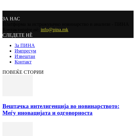
ЗА НАС
Платформа за истражувачко новинарство и анализи - ПИНА
Контактирајте нѐ:
info@pina.mk
СЛЕДЕТЕ НЀ
За ПИНА
Импресум
Извештаи
Контакт
ПОВЕЌЕ СТОРИИ
Вештачка интелигенција во новинарството:
Меѓу иновацијата и одговорноста