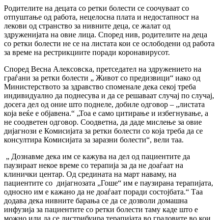
Родителите на децата со ретки болести се соочуваат со
отпуштање од работа, нецелосна плата и недостапност на
лекови од странство за нивните деца, се жалат од
здруженијата на овие лица. Според нив, родителите на деца
со ретки болести не се на листата кои се ослободени од работа
за време на рестрикциите поради коронавирусот.
Според Весна Алексовска, претседател на здружението на
граѓани за ретки болести „ Живот со предизвици“ иако од
Министерството за здравство споменале дека секој треба
индивидуално да поднесува и да се решаваат случај по случај,
досега дел од оние што поднеле, добиле одговор – „листата
која веќе е објавена.“ „Тоа е само цитирање и избегнување, а
не соодветен одговор. Соодветна, да даде мислење за овие
дијагнози е Комисијата за ретки болести со која треба да се
консултира Комисијата за заразни болести“, вели таа.
„ Дознавме дека им се кажува на дел од пациентите да
паузираат некое време со терапија за да не доаѓаат на
клинички центар. Од средината на март наваму, на
пациентите со дијагнозата „Гоше“ им е паузирана терапијата,
односно им е кажано да не доаѓаат поради состојбата.“ Таа
додава дека нивните барања се да се дозволи домашна
инфузија за пациентите со ретки болести таму каде што е
можно или да се дистрибуира терапијата во градовите во кои