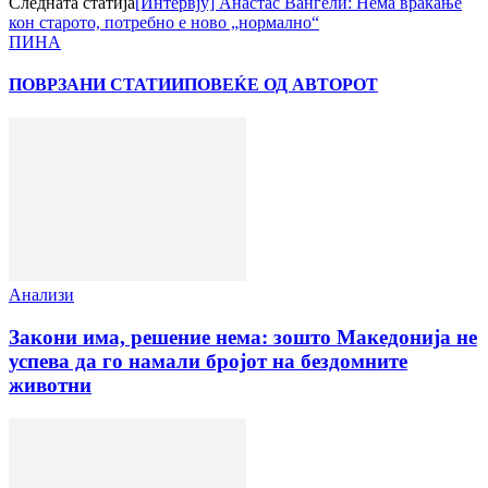
Следната статија
[Интервју] Анастас Вангели: Нема враќање
кон старото, потребно е ново „нормално“
ПИНА
ПОВРЗАНИ СТАТИИ
ПОВЕЌЕ ОД АВТОРОТ
Анализи
Закони има, решение нема: зошто Македонија не
успева да го намали бројот на бездомните
животни