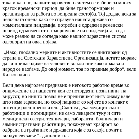
така и кај нас, нашиот здравствен систем се избори за многу
краток временски период да биде трансформиран и
организиран за работа во вонредна состојба. Тој додаде дека за
целосната оцена како се справува нашата држава со
моменталната пандемија, потребен е одреден временски
период од моментот на завршување на епидемијата, за да
може реално да се согледа како нашиот здравствен систем
одговорил на оваа појава.
„Иако, глобално мерките и активностите се диктирани од
страна на Светската Здравствена Организација, истите мораме
да ги прилагодиме на условите во кои ние како држава и
народ се наоѓаме. До овој момент, тоа го правиме добро“, вели
Калковалиев.
Вели дека најголем предизвик е неговото работно време во
опкружение на пациенти кои се потврдени позитивни на
вирусот, но ништо помал не е предизвикот ниту онаму каде
што нема заразени, но секој пациент со кој сте во контакт е
потенцијален преносител. „Сметам дека медицинските
работници и потенцирам, не само лекарите туку и сите
медицински сестри, техничари, лаборанти, болничари и
административни работници, покажуваат храброст во
одбрана на граѓаните и државата која е за секоја почит и
воодушевување “- дополни тој.