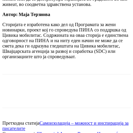
живеат, во соодветна здравствена установа.
Автор: Маја Терзиова
Сторијата е изработена како дел од Програмата за жени
новинарки, проект кој го спроведува ПИНА со поддршка од
Цивика мобилитас. Содржината на оваа сторија е единствена
одговорност на ПИНА и на ниту еден начин не може да се
смета дека ги одразува гледиштата на Цивика мобилитас,
Швајцарската агенција за развој и соработка (SDC) или
организациите што ја спроведуваат.
Претходна статија
Самоизолација – можност и инспирација за
писателите