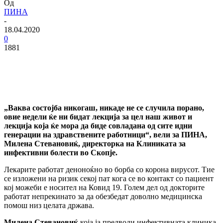
Од
ПИНА
-
18.04.2020
0
1881
„Ваква состојба никогаш, никаде не се случила порано,
овие недели ќе ни бидат лекција за цел наш живот и
лекција која ќе мора да биде совладана од сите идни
генерации на здравствените работници“, вели за ПИНА,
Милена Стевановиќ, директорка на Клиниката за
инфективни болести во Скопје.
Лекарите работат деноноќно во борба со корона вирусот. Тие
се изложени на ризик секој пат кога се во контакт со пациент
кој можеби е носител на Ковид 19. Голем дел од докторите
работат непрекинато за да обезбедат доволно медицинска
помош низ целата држава.
Милена Стевановиќ
која ја предводи инфективната клиника