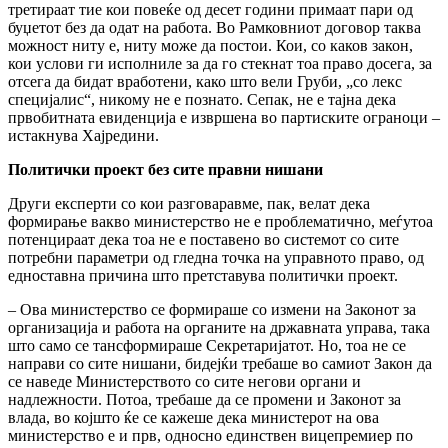
третираат тие кои повеќе од десет години примаат пари од
буџетот без да одат на работа. Во Рамковниот договор таква
можност ниту е, ниту може да постои. Кои, со каков закон,
кои услови ги исполниле за да го стекнат тоа право досега, за
отсега да бидат вработени, како што вели Груби, „со лекс
специјалис“, никому не е познато. Сепак, не е тајна дека
првобитната евиденција е извршена во партиските ограноци –
истакнува Хајредини.
Политички проект без сите правни нишани
Други експерти со кои разговаравме, пак, велат дека
формирање вакво министерство не е проблематично, меѓутоа
потенцираат дека тоа не е поставено во системот со сите
потребни параметри од гледна точка на управното право, од
едноставна причина што претставува политички проект.
– Ова министерство се формираше со измени на Законот за
организација и работа на органите на државната управа, така
што само се тансформираше Секретаријатот. Но, тоа не се
направи со сите нишани, бидејќи требаше во самиот Закон да
се наведе Министерството со сите негови органи и
надлежности. Потоа, требаше да се промени и Законот за
влада, во којшто ќе се кажеше дека министерот на ова
министерство е и прв, односно единствен вицепремиер по