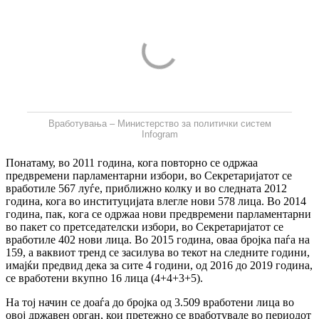
Вработувања – Министерство за политички систем
Infogram
Понатаму, во 2011 година, кога повторно се одржаа
предвремени парламентарни избори, во Секретаријатот се
вработиле 567 луѓе, приближно колку и во следната 2012
година, кога во институцијата влегле нови 578 лица. Во 2014
година, пак, кога се одржаа нови предвремени парламентарни
во пакет со претседателски избори, во Секретаријатот се
вработиле 402 нови лица. Во 2015 година, оваа бројка паѓа на
159, а ваквиот тренд се засилува во текот на следните години,
имајќи предвид дека за сите 4 години, од 2016 до 2019 година,
се вработени вкупно 16 лица (4+4+3+5).
На тој начин се доаѓа до бројка од 3.509 вработени лица во
овој државен орган, кои претежно се вработувале во периодот