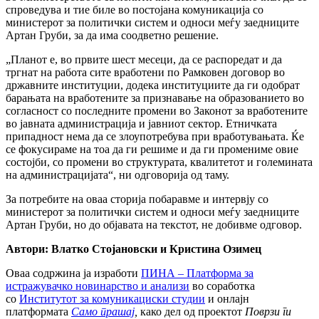
спроведува и тие биле во постојана комуникација со
министерот за политички систем и односи меѓу заедниците
Артан Груби, за да има соодветно решение.
„Планот е, во првите шест месеци, да се распоредат и да
тргнат на работа сите вработени по Рамковен договор во
државните институции, додека институциите да ги одобрат
барањата на вработените за признавање на образованието во
согласност со последните промени во Законот за вработените
во јавната администрација и јавниот сектор. Етничката
припадност нема да се злоупотребува при вработувањата. Ќе
се фокусираме на тоа да ги решиме и да ги промениме овие
состојби, со промени во структурата, квалитетот и големината
на администрацијата“, ни одговорија од таму.
За потребите на оваа сторија побаравме и интервју со
министерот за политички систем и односи меѓу заедниците
Артан Груби, но до објавата на текстот, не добивме одговор.
Автори: Влатко Стојановски и Кристина Озимец
Оваа содржина ја изработи
ПИНА – Платформа за
истражувачко новинарство и анализи
во соработка
со
Институтот за комуникациски студии
и онлајн
платформата
Само прашај
,
како дел од проектот
Поврзи ги