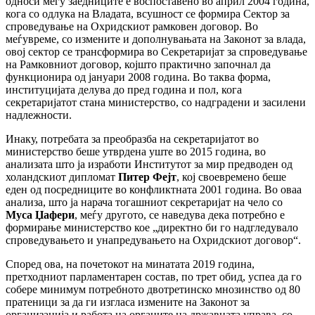
односи меѓу заедниците е воспоставено во април 2004 година,
кога со одлука на Владата, всушност се формира Сектор за
спроведување на Охридскиот рамковен договор. Во
меѓувреме, со измените и дополнувањата на Законот за влада,
овој сектор се трансформира во Секретаријат за спроведување
на Рамковниот договор, којшто практично започнал да
функционира од јануари 2008 година. Во таква форма,
институцијата делува до пред година и пол, кога
секретаријатот стана министерство, со надградени и засилени
надлежности.
Инаку, потребата за преобразба на секретаријатот во
министерство беше утврдена уште во 2015 година, во
анализата што ја изработи Институтот за мир предводен од
холандскиот дипломат
Питер Фејт
, кој своевремено беше
еден од посредниците во конфликтната 2001 година. Во оваа
анализа, што ја нарача тогашниот секретаријат на чело со
Муса Џафери
, меѓу другото, се наведува дека потребно е
формирање министерство кое „директно би го надгледувало
спроведувањето и унапредувањето на Охридскиот договор“.
Според ова, на почетокот на минатата 2019 година,
претходниот парламентарен состав, по трет обид, успеа да го
собере минимум потребното двотретинско мнозинство од 80
пратеници за да ги изгласа измените на Законот за
организација и работа на органите на државната управа, со