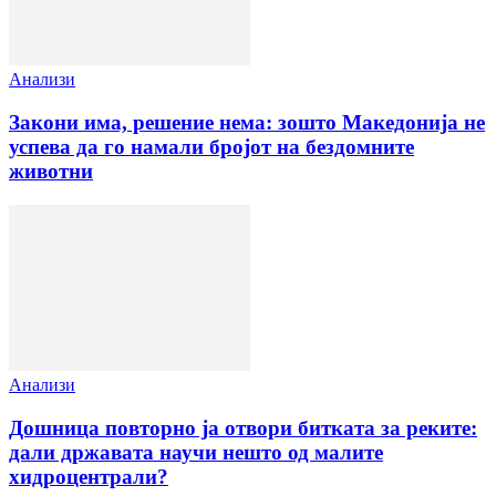
Анализи
Закони има, решение нема: зошто Македонија не
успева да го намали бројот на бездомните
животни
Анализи
Дошница повторно ја отвори битката за реките:
дали државата научи нешто од малите
хидроцентрали?