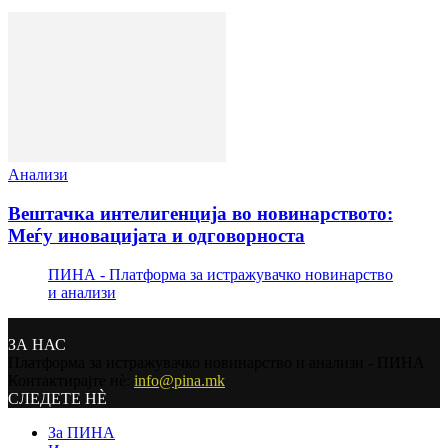
Анализи
Вештачка интелигенција во новинарството:
Меѓу иновацијата и одговорноста
ПИНА - Платформа за истражувачко новинарство
и анализи
ЗА НАС
Платформа за истражувачко новинарство и анализи - ПИНА
Контактирајте нѐ:
info@pina.mk
СЛЕДЕТЕ НЀ
За ПИНА