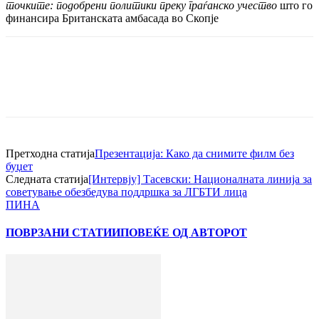
точките: подобрени политики преку граѓанско учество
што го
финансира Британската амбасада во Скопје
Претходна статија
Презентација: Како да снимите филм без
буџет
Следната статија
[Интервју] Тасевски: Националната линија за
советување oбезбедува поддршка за ЛГБТИ лица
ПИНА
ПОВРЗАНИ СТАТИИ
ПОВЕЌЕ ОД АВТОРОТ