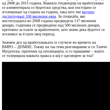
од 2008 до 2015 година. Ваквата тенденција на вработување
се алиментирала со буџетски средства, кои постојано се
зголемуваат од година на година, така што тие
вкупно
достигнуваат 100 милиони евра
. За споредба, ако
институцијата во 2008 година предвидела 137 милиони
денари, годинава се предвидени над 500 милиони денари,
претежно за плати за вработените, што значи дека буџетот се
зголемил за 4 пати овој период.
Значаен дел од вработувањата се случиле во времето на
ВМРО – ДПМНЕ. Токму на таа тема разговаравме и со Тимчо
Муцунски, пратеник од опозицијата, и го прашавме – зошто
се толерирала ваквата пракса и кој е одговорен за тоа?