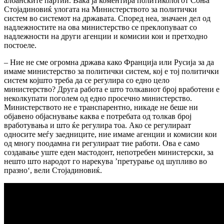
албанските партии. Вака ја коментира политикологот Соња
Стојадиновиќ улогата на Министерството за политички
систем во системот на државата. Според неа, значаен дел од
надлежностите на ова министерство се преклопуваат со
надлежности на други агенции и комисии кои и претходно
постоеле.
– Ние не сме огромна држава како Франција или Русија за да
имаме министерство за политички систем, кој е тој политички
систем којшто треба да се регулира со едно цело
министерство? Друга работа е што толкавиот број вработени е
неколкупати поголем од едно просечно министерство.
Министерството не е транспарентно, никаде не беше ни
објавено објаснување каква е потребата од толкав број
вработувања и што ќе регулира тоа. Ако се регулираат
односите меѓу заедниците, ние имаме агенции и комисии кои
од многу поодамна ги регулираат тие работи. Ова е само
создавање уште еден мастодонт, непотребен министерски, за
нешто што народот го нарекува ’претурање од шупливо во
празноʻ, вели Стојадиновиќ.