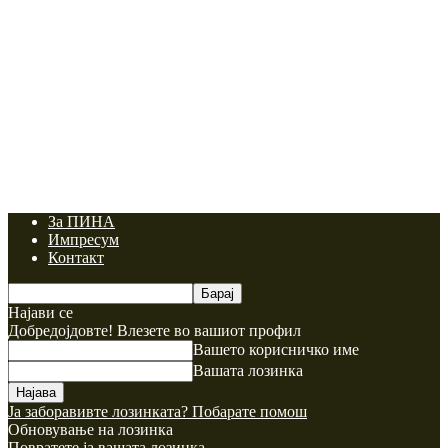
За ПИНА
Импресум
Контакт
Најави се
Добредојдовте! Влезете во вашиот профил
Вашето корисничко име
Вашата лозинка
Ја заборавивте лозинката? Побарате помош
Обновување на лозинка
Повратете ја вашата лозинка