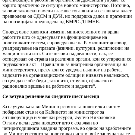
којшто практично се ситуира новото министерство. Поточно,
за овие законски измени гласаше тогашната и сегашната власт
предводена од СДСМ и ДУИ, но поддршка дадоа и пратеници
на опозицијата предводена од ВМРО-ДПМНЕ.
Според овие законски измени, министерството ги врши
работите што се однесуваат на функционирање на
политичкиот систем, спроведување на Рамковниот договор,
унапредување на правата (јазични, културни, религиозни) на
малцинствата итн. Сите негови надлежности, пак, се
остваруваат од страна на различни органи, кои се утврдени со
подзаконски акт – Правилник за внатрешна организација на
министерството, преку кои се уредува начинот на работа,
видовите на организациските облици и нивната надлежност,
со цел да се обезбеди „законито, стручно, ефикасно и
рационално вршење на работите и задачите“.
Се ветува решение во следните шест месеци
За случувањата во Министерството за политички систем
побаравме став и од Кабинетот на министерот за
антикорупција и човечки ресурси, Љупчо Николовски.
Оттаму велат дека процесот што е содржан во
четиригодишната владина програма, во однос на вработените
во Министерството за политички систем, веќе започнал да се