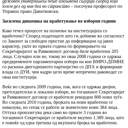
државен универзитет беше изготвена студија според која
голем дел од нив беа во странство
– посочува професорот по
Управно право Давитковски.
Засилена динамика на вработување во изборни години
Како течел процесот на полнење на институцијата со
вработени? Според податоците што ги добивме во согласност
со Законот за слободен пристап до информации од јавен
карактер, уште во првата година по формирањето на
Секретаријатот за Рамковниот договор биле вработени 205
лица. Случајно или не, токму во оваа 2008 година се одржаа
предвремените парламентарни избори на кои ВМРО-ДПМНЕ
го раскина двегодишното партнерство со ДПА и формираше
влада со ДУИ, чии кадри цело време непречено раководат со
оваа институција.
Веќе во следната 2009 година, пак, кога се одржаа двојни,
претседателски и локални избори, во тогашниот Секретаријат
за Рамковниот договор се вработиле рекордни 800 нови луѓе.
Во следната 2010 година, бројката на нови вработени се
намалува, но сепак се работи за значителни нови 384 лица.
Оттука произлегува дека само во првите 3 години во
тогашниот Секретаријат се вработиле вкупно 1.389 лица, што
е повеќе од една третина од вкупната бројка на вработени.