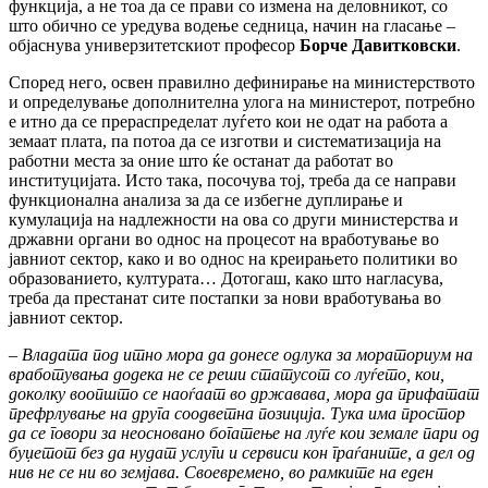
функција, а не тоа да се прави со измена на деловникот, со
што обично се уредува водење седница, начин на гласање –
објаснува универзитетскиот професор
Борче Давитковски
.
Според него, освен правилно дефинирање на министерството
и определување дополнителна улога на министерот, потребно
е итно да се прераспределат луѓето кои не одат на работа а
земаат плата, па потоа да се изготви и систематизација на
работни места за оние што ќе останат да работат во
институцијата. Исто така, посочува тој, треба да се направи
функционална анализа за да се избегне дуплирање и
кумулација на надлежности на ова со други министерства и
државни органи во однос на процесот на вработување во
јавниот сектор, како и во однос на креирањето политики во
образованието, културата… Дотогаш, како што нагласува,
треба да престанат сите постапки за нови вработувања во
јавниот сектор.
–
Владата под итно мора да донесе одлука за мораториум на
вработувања додека не се реши статусот со луѓето, кои,
доколку воопшто се наоѓаат во државава, мора да прифатат
префрлување на друга соодветна позиција. Тука има простор
да се говори за неосновано богатење на луѓе кои земале пари од
буџетот без да нудат услуги и сервиси кон граѓаните, а дел од
нив не се ни во земјава. Своевремено, во рамките на еден