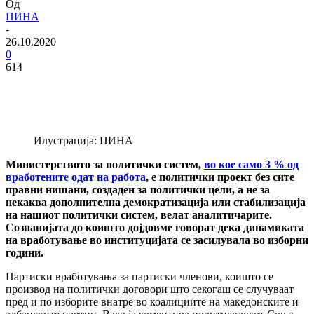
Од
ПИНА
-
26.10.2020
0
614
Илустрација: ПИНА
Министерството за политички систем,
во кое само 3 % од
вработените одат на работа
, е политички проект без сите
правни нишани, создаден за политички цели, а не за
некаква дополнителна демократизација или стабилизација
на нашиот политички систем, велат аналитичарите.
Сознанијата до коишто дојдовме говорат дека динамиката
на вработување во институцијата се засилувала во изборни
години.
Партиски вработувања за партиски членови, коишто се
производ на политички договори што секогаш се случуваат
пред и по изборите внатре во коалициите на македонските и