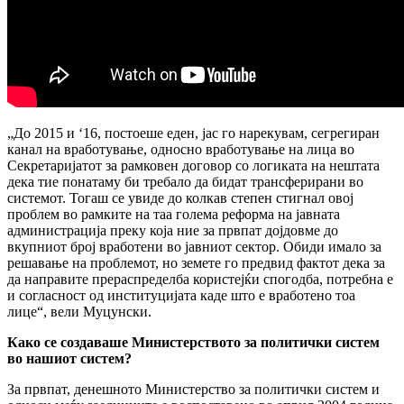
„До 2015 и ʻ16, постоеше еден, јас го нарекувам, сегрегиран
канал на вработување, односно вработување на лица во
Секретаријатот за рамковен договор со логиката на нештата
дека тие понатаму би требало да бидат трансферирани во
системот. Тогаш се увиде до колкав степен стигнал овој
проблем во рамките на таа голема реформа на јавната
администрација преку која ние за првпат дојдовме до
вкупниот број вработени во јавниот сектор. Обиди имало за
решавање на проблемот, но земете го предвид фактот дека за
да направите прераспределба користејќи спогодба, потребна е
и согласност од институцијата каде што е вработено тоа
лице“, вели Муцунски.
Како се создаваше Министерството за политички систем
во нашиот систем?
За првпат, денешното Министерство за политички систем и