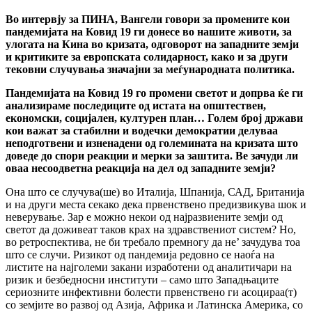
Во интервју за ПИНА, Вангели говори за промените кои
пандемијата на Ковид 19 ги донесе во нашите животи, за
улогата на Кина во кризата, одговорот на западните земји
и критиките за европската солидарност, како и за други
тековни случувања значајни за меѓународната политика.
Пандемијата на Ковид 19 го промени светот и допрва ќе ги
анализираме последиците од истата на општествен,
економски, социјален, културен план… Голем број држави
кои важат за стабилни и водечки демократии делуваа
неподготвени и изненадени од големината на кризата што
доведе до спори реакции и мерки за заштита. Ве зачуди ли
оваа несоодветна реакција на дел од западните земји?
Она што се случува(ше) во Италија, Шпанија, САД, Британија
и на други места секако дека првенствено предизвикува шок и
неверување. Зар е можно некои од најразвиените земји од
светот да доживеат таков крах на здравствениот систем? Но,
во ретроспектива, не би требало премногу да не’ зачудува тоа
што се случи. Ризикот од пандемија редовно се наоѓа на
листите на најголеми закани изработени од аналитичари на
ризик и безбедносни институти – само што Западњаците
сериозните инфективни болести првенствено ги асоцираа(т)
со земјите во развој од Азија, Африка и Латинска Америка, со