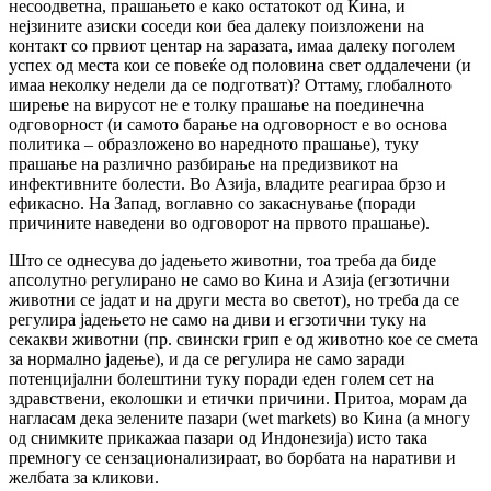
несоодветна, прашањето е како остатокот од Кина, и
нејзините азиски соседи кои беа далеку поизложени на
контакт со првиот центар на заразата, имаа далеку поголем
успех од места кои се повеќе од половина свет оддалечени (и
имаа неколку недели да се подготват)? Оттаму, глобалното
ширење на вирусот не е толку прашање на поединечна
одговорност (и самото барање на одговорност е во основа
политика – образложено во наредното прашање), туку
прашање на различно разбирање на предизвикот на
инфективните болести. Во Азија, владите реагираа брзо и
ефикасно. На Запад, воглавно со закаснување (поради
причините наведени во одговорот на првото прашање).
Што се однесува до јадењето животни, тоа треба да биде
апсолутно регулирано не само во Кина и Азија (егзотични
животни се јадат и на други места во светот), но треба да се
регулира јадењето не само на диви и егзотични туку на
секакви животни (пр. свински грип е од животно кое се смета
за нормално јадење), и да се регулира не само заради
потенцијални болештини туку поради еден голем сет на
здравствени, еколошки и етички причини. Притоа, морам да
нагласам дека зелените пазари (wet markets) во Кина (а многу
од снимките прикажаа пазари од Индонезија) исто така
премногу се сензационализираат, во борбата на наративи и
желбата за кликови.