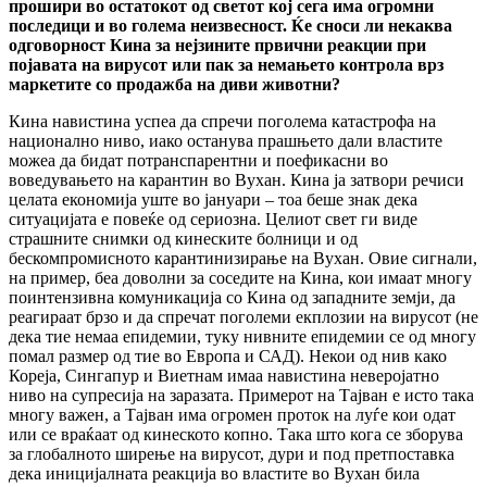
прошири во остатокот од светот кој сега има огромни
последици и во голема неизвесност. Ќе сноси ли некаква
одговорност Кина за нејзините првични реакции при
појавата на вирусот или пак за немањето контрола врз
маркетите со продажба на диви животни?
Кина навистина успеа да спречи поголема катастрофа на
национално ниво, иако останува прашњето дали властите
можеа да бидат потранспарентни и поефикасни во
воведувањето на карантин во Вухан. Кина ја затвори речиси
целата економија уште во јануари – тоа беше знак дека
ситуацијата е повеќе од сериозна. Целиот свет ги виде
страшните снимки од кинеските болници и од
бескомпромисното карантинизирање на Вухан. Овие сигнали,
на пример, беа доволни за соседите на Кина, кои имаат многу
поинтензивна комуникација со Кина од западните земји, да
реагираат брзо и да спречат поголеми екплозии на вирусот (не
дека тие немаа епидемии, туку нивните епидемии се од многу
помал размер од тие во Европа и САД). Некои од нив како
Кореја, Сингапур и Виетнам имаа навистина неверојатно
ниво на супресија на заразата. Примерот на Тајван е исто така
многу важен, а Тајван има огромен проток на луѓе кои одат
или се враќаат од кинеското копно. Така што кога се зборува
за глобалното ширење на вирусот, дури и под претпоставка
дека иницијалната реакција во властите во Вухан била