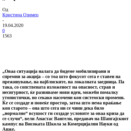
Од
Кристина Озимец
-
19.04.2020
0
1563
„Оваа ситуација налага да бидеме мобилизирани и
спремни за акција – со тоа што фокусот сега е ставен на
преживување, на најблиските, на локалната заедница. Па
така, со сопствената изложеност на опасност, страв и
несигурност, ќе развиваме нови идеи, можеби помалку
утопистички, но секако насочени кон системски промени.
Ќе се создаде и повеќе простор, затоа што нема враќање
кон старото – она што сега ни се чини дека било
„нормално“ всушост ги создаде условите за оваа криза да
се случи“, вели Анастас Вангели, предавач на Шангајскиот
кампус на Високата Школа за Комерцијални Науки од
Анже.