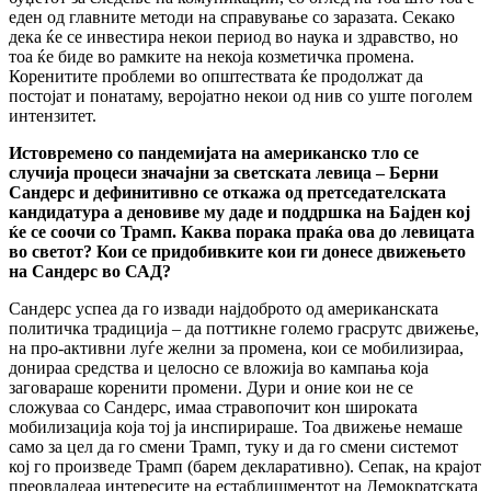
еден од главните методи на справување со заразата. Секако
дека ќе се инвестира некои период во наука и здравство, но
тоа ќе биде во рамките на некоја козметичка промена.
Коренитите проблеми во општествата ќе продолжат да
постојат и понатаму, веројатно некои од нив со уште поголем
интензитет.
Истовремено со пандемијата на американско тло се
случија процеси значајни за светската левица – Берни
Сандерс и дефинитивно се откажа од претседателската
кандидатура а деновиве му даде и поддршка на Бајден кој
ќе се соочи со Трамп. Каква порака праќа ова до левицата
во светот? Кои се придобивките кои ги донесе движењето
на Сандерс во САД?
Сандерс успеа да го извади најдоброто од американската
политичка традиција – да поттикне големо грасрутс движење,
на про-активни луѓе желни за промена, кои се мобилизираа,
донираа средства и целосно се вложија во кампања која
заговараше коренити промени. Дури и оние кои не се
сложуваа со Сандерс, имаа стравопочит кон широката
мобилизација која тој ја инспирираше. Тоа движење немаше
само за цел да го смени Трамп, туку и да го смени системот
кој го произведе Трамп (барем декларативно). Сепак, на крајот
преовладеаа интересите на естаблишментот на Демократската