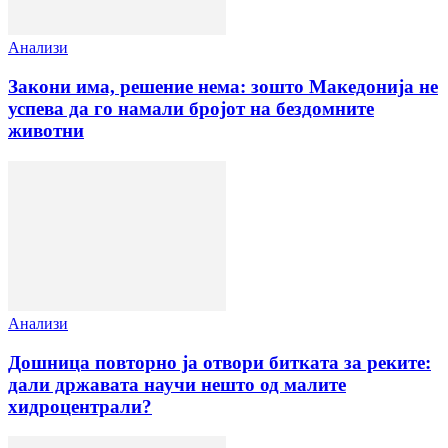
Анализи
Закони има, решение нема: зошто Македонија не
успева да го намали бројот на бездомните
животни
Анализи
Дошница повторно ја отвори битката за реките:
дали државата научи нешто од малите
хидроцентрали?