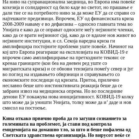
На ниво на супранационална заедница, во Европа има повеќе
кохезија и солидарност од било каде во светот, но прашање е
дали тие се на потребното ниво за да може ЕУ да се справи со
најтешките предизвици. Впрочем, ЕУ од финансиската криза
2008-2009 наваму е во дефанзива – односно главната тема во
Унијата е како да се оправат односите меѓу нејзините членки,
како да се врати нејзиниот сјај, како да се вдахне нов живот во
нејзините институции, и сл. Секоја наредна криза ги
амплифицира постојните проблеми уште повеќе. Начинот на
кој што Европа реагираше на експлозијата на КОВИД-19 е
впрочем само амплифицирање на претходните текови: се
кренаа границите (кои беа на дневен ред уште со
мигрантската криза) и се обнови тензијата помеѓу север и југ
во поглед на издавањето обврзници и справувањето со
економските последици од кризата. Притоа, прилично
неславно беше што инстинктивната реакција беше да се
забрани извоз на медицинска опрема. Но во последниве
денови ЕУ покажува нова иницијативност. КОВИД-19 колку
што може да ја уништи Унијата, толку може да и’ даде и нов
смисол на постоење.
Кина откако првично проба да го загуши сознанието за
големината на проблемот, ја стави под контрола
емидемијата на домашно тло, за што и беше пофалена од
Светската здравствена организација. Но вирусот веќе се