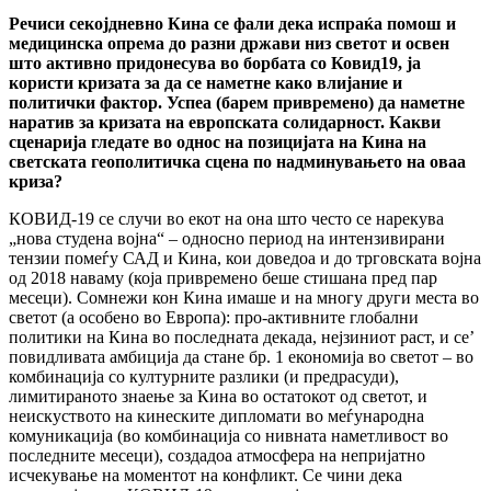
Речиси секојдневно Кина се фали дека испраќа помош и
медицинска опрема до разни држави низ светот и освен
што активно придонесува во борбата со Ковид19, ја
користи кризата за да се наметне како влијание и
политички фактор. Успеа (барем привремено) да наметне
наратив за кризата на европската солидарност. Какви
сценарија гледате во однос на позицијата на Кина на
светската геополитичка сцена по надминувањето на оваа
криза?
КОВИД-19 се случи во екот на она што често се нарекува
„нова студена војна“ – односно период на интензивирани
тензии помеѓу САД и Кина, кои доведоа и до трговската војна
од 2018 наваму (која привремено беше стишана пред пар
месеци). Сомнежи кон Кина имаше и на многу други места во
светот (а особено во Европа): про-активните глобални
политики на Кина во последната декада, нејзиниот раст, и се’
повидливата амбиција да стане бр. 1 економија во светот – во
комбинација со културните разлики (и предрасуди),
лимитираното знаење за Кина во остатокот од светот, и
неискуството на кинеските дипломати во меѓународна
комуникација (во комбинација со нивната наметливост во
последните месеци), создадоа атмосфера на непријатно
исчекување на моментот на конфликт. Се чини дека