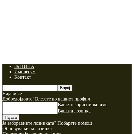
За ПИНА
Импресум
Контакт
Најави се
Добредојдовте! Влезете во вашиот профил
Вашето корисничко име
Вашата лозинка
Ја заборавивте лозинката? Побарате помош
Обновување на лозинка
Повратете ја вашата лозинка