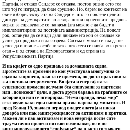
Партија, и откако Сандерс се откажа, постои ризик сето тоа
што тој го изгради, да биде срушено. Но, барем во контекст на
овие избори, заслугата на Сандерс е што го повлече целиот
дискурс на демократите во лево; а некои од неговите предлог-
мерки за справување со пандемијата можно е да бидат и
имплементирани од постојната администрација. На подолг
рок, останува да се види дали движењето кои се создаде ќе
успее да продолжи и да созрева. Сосема е можно и тоа да не
успее да опстане – особено затоа што сега се наоѓа во вкрстен
оган – и од страна на Демократската и од страна на
Републиканската Партија.
И на крајот со едно прашање за домашната сцена.
Протестите за промени во кои учествуваа многумина се
одамна завршени, власта се промени, но доста практики за
жал останаа непроменети. Волјата и енергијата за
суштински промени делумно беа спинувани за партиски
или „повисоки“ цели, а доста други барања на граѓаните се
заборавија или се игнорираа. “Нема правда, нема мир“
сега звучи како една наивна празна парола од минатото. И
пред Ковид 19, значаен период владее апатија и ниска
доверба или пак заинтересираност за активизам и критика.
Можен ли е пак активизам и нова енергија после сите
трауматични процеси низ кои поминавме, но и по
контрапродуктивното “спојување“ на власта со значаен