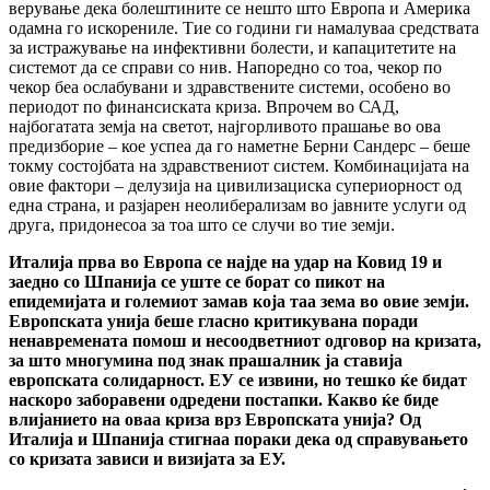
верување дека болештините се нешто што Европа и Америка
одамна го искорениле. Тие со години ги намалуваа средствата
за истражување на инфективни болести, и капацитетите на
системот да се справи со нив. Напоредно со тоа, чекор по
чекор беа ослабувани и здравствените системи, особено во
периодот по финансиската криза. Впрочем во САД,
најбогатата земја на светот, најгорливото прашање во ова
предизборие – кое успеа да го наметне Берни Сандерс – беше
токму состојбата на здравствениот систем. Комбинацијата на
овие фактори – делузија на цивилизациска супериорност од
една страна, и разјарен неолиберализам во јавните услуги од
друга, придонесоа за тоа што се случи во тие земји.
Италија прва во Европа се најде на удар на Ковид 19 и
заедно со Шпанија се уште се борат со пикот на
епидемијата и големиот замав која таа зема во овие земји.
Европската унија беше гласно критикувана поради
ненавремената помош и несоодветниот одговор на кризата,
за што многумина под знак прашалник ја ставија
европската солидарност. ЕУ се извини, но тешко ќе бидат
наскоро заборавени одредени постапки. Какво ќе биде
влијанието на оваа криза врз Европската унија? Од
Италија и Шпанија стигнаа пораки дека од справувањето
со кризата зависи и визијата за ЕУ.