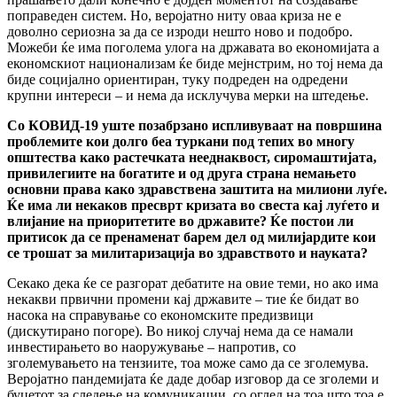
поправеден систем. Но, веројатно ниту оваа криза не е
доволно сериозна за да се изроди нешто ново и подобро.
Можеби ќе има поголема улога на државата во економијата а
економскиот национализам ќе биде мејнстрим, но тој нема да
биде социјално ориентиран, туку подреден на одредени
крупни интереси – и нема да исклучува мерки на штедење.
Со КОВИД-19 уште позабрзано испливуваат на површина
проблемите кои долго беа туркани под тепих во многу
општества како растечката нееднаквост, сиромаштијата,
привилегиите на богатите и од друга страна немањето
основни права како здравствена заштита на милиони луѓе.
Ќе има ли некаков пресврт кризата во свеста кај луѓето и
влијание на приоритетите во државите? Ќе постои ли
притисок да се пренаменат барем дел од милијардите кои
се трошат за милитаризација во здравството и науката?
Секако дека ќе се разгорат дебатите на овие теми, но ако има
некакви првични промени кај државите – тие ќе бидат во
насока на справување со економските предизвици
(дискутирано погоре). Во никој случај нема да се намали
инвестирањето во наоружување – напротив, со
зголемувањето на тензиите, тоа може само да се зголемува.
Веројатно пандемијата ќе даде добар изговор да се зголеми и
буџетот за следење на комуникации, со оглед на тоа што тоа е