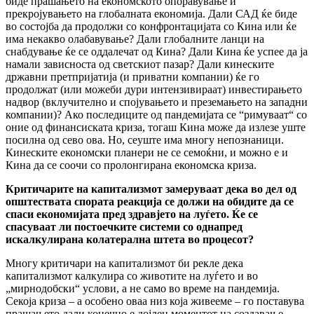
биде прашањето на економското опоравување и
прекројувањето на глобалната економија. Дали САД ќе биде
во состојба да продолжи со конфронтацијата со Кина или ќе
има некакво олабавување? Дали глобалните ланци на
снабдување ќе се оддалечат од Кина? Дали Кина ќе успее да ја
намали зависноста од светскиот пазар? Дали кинеските
државни претпријатија (и приватни компании) ќе го
продолжат (или можеби дури интензивираат) инвестирањето
надвор (вклучително и спојувањето и преземањето на западни
компании)? Ако последиците од пандемијата се “римуваат“ со
оние од финансиската криза, тогаш Кина може да излезе уште
посилна од сево ова. Но, сеуште има многу непознаници.
Кинеските економски планери не се семоќни, и можно е и
Кина да се соочи со пролонгирана економска криза.
Критичарите на капитализмот замеруваат дека во дел од
општествата спората реакција се должи на обидите да се
спаси економијата пред здравјето на луѓето. Ќе се
спасуваат ли постоечките системи со однапред
искалкулирана колатерална штета во процесот?
Многу критичари на капитализмот би рекле дека
капитализмот калкулира со животите на луѓето и во
„мирнодобски“ услови, а не само во време на пандемија.
Секоја криза – а особено оваа низ која живееме – го поставува
прашањето дали конечно е дојден моментот на создавање