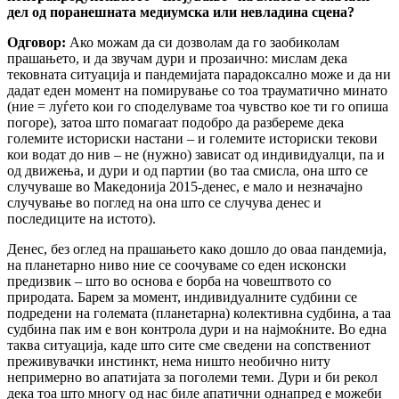
дел од поранешната медиумска или невладина сцена?
Одговор:
Ако можам да си дозволам да го заобиколам
прашањето, и да звучам дури и прозаично: мислам дека
тековната ситуација и пандемијата парадоксално може и да ни
дадат еден момент на помирување со тоа трауматично минато
(ние = луѓето кои го споделуваме тоа чувство кое ти го опиша
погоре), затоа што помагаат подобро да разбереме дека
големите историски настани – и големите историски текови
кои водат до нив – не (нужно) зависат од индивидуалци, па и
од движења, и дури и од партии (во таа смисла, она што се
случуваше во Македонија 2015-денес, е мало и незначајно
случување во поглед на она што се случува денес и
последиците на истото).
Денес, без оглед на прашањето како дошло до оваа пандемија,
на планетарно ниво ние се соочуваме со еден исконски
предизвик – што во основа е борба на човештвото со
природата. Барем за момент, индивидуалните судбини се
подредени на големата (планетарна) колективна судбина, а таа
судбина пак им е вон контрола дури и на најмоќните. Во една
таква ситуација, каде што сите сме сведени на сопствениот
преживувачки инстинкт, нема ништо необично ниту
непримерно во апатијата за поголеми теми. Дури и би рекол
дека тоа што многу од нас биле апатични однапред е можеби