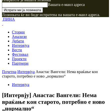
Вашата е-маил адреса
Лозинката ќе ви биде испратена на вашата е-маил адреса.
ПИНА
Стории
Анализи
Дебати
Интервјуа
Вести
Фестивал
Проекти
Партнери
Почетна
Интервјуа
Анастас Вангели: Нема враќање кон
старото, потребно е ново „нормално“
Интервјуа
[Интервју] Анастас Вангели: Нема
враќање кон старото, потребно е ново
„нормално“