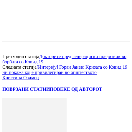
Претходна статија
Докторите пред генерациски предизвик во
борбата со Ковид 19
Следната статија
[Интервју] Горан Јанев: Kризата со Ковид 19
ни покажа кој е привилегиран во општеството
Кристина Озимец
ПОВРЗАНИ СТАТИИ
ПОВЕЌЕ ОД АВТОРОТ