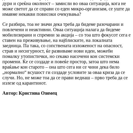
дури и среќна околност – замисли во оваа ситуација, кога не
може светот да се справи со еден микро-организам, се уште да
имавме некакви повисоки очекувања?
Се разбира, тоа не значи дека треба да бидеме разочарани и
повлечени и неактивни. Оваа ситуација налага да бидеме
мобилизирани и спремни за акција – со тоа што фокусот сега е
ставен на преживување, на најблиските, на локалната
заедница. Па така, со сопствената изложеност на опасност,
страв и несигурност, ќе развиваме нови идеи, можеби
помалку утопистички, но секако насочени кон системски
промени. Ќе се создаде и повеќе простор, затоа што нема
враќање кон старото – она што сега ни се чини дека било
„нормално“ всушост ги создаде условите за оваа криза да се
случи. Но, не може тоа да се прави веднаш – прво треба да се
излезе од карантинот.
Автор: Кристина Озимец