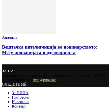
Анализи
Вештачка интелигенција во новинарството:
Меѓу иновацијата и одговорноста
ЗА НАС
Платформа за истражувачко новинарство и анализи - ПИНА
Контактирајте нѐ:
info@pina.mk
СЛЕДЕТЕ НЀ
За ПИНА
Импресум
Извештаи
Контакт