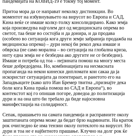
пандемијата на КОВИД-19 е токму тој момент.
Притоа мора да се направат неколку дистинкции. Во
моментот на избувнувањето на вирусот во Европа и САД,
Кина веќе се имаше колку-толку консолидирано. Како земја
која произведува најголем дел од медицинската опрема во
светот, таа беше во состојба и да донира, и да продава
(особено во ситуација кога други земји забранија продажба на
медицинска опрема) – дури некој би рекол дека имаше и
обврска (не само морална – во ситуација на глобална криза,
ниту една земја не е безбедна ако другите не се безбедни).
Имаше и потреба од тоа – нејзината помош на многу места
беше добредојдена. Но, комбинацијата на несмасната
пропаганда на некои кинески дипломати кои сакаа да ја
искористат ситуацијата да поентираат, и ранетото его на
Западњаците (како што Иан Бремер твитна „признајте дека
боли кога Кина праќа помош во САД и Европа“), во
контекстот кој го опишав погоре, доведоа до политизација
дури и на она што би требало да биде најосновна
манифестација на солидарност.
Сепак, прашањето на самата пандемија и расправиите околу
заштитаната опрема може да бидат брзо надминати. На краток
рок очигледно ќе има тензии околу потеклото на вирусот. Но
дури и тоа не е најбитното прашање. Клучно на долг рок ќе