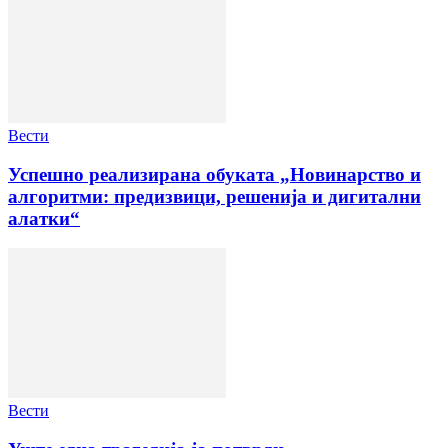
Вести
Успешно реализирана обуката „Новинарство и
алгоритми: предизвици, решенија и дигитални
алатки“
Вести