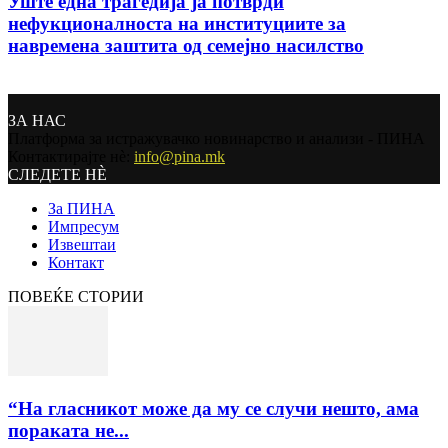
Уште една трагедија ја потврди
нефукционалноста на институциите за
навремена заштита од семејно насилство
ЗА НАС
Платформа за истражувачко новинарство и анализи - ПИНА
Контактирајте нѐ:
info@pina.mk
СЛЕДЕТЕ НЀ
За ПИНА
Импресум
Извештаи
Контакт
ПОВЕЌЕ СТОРИИ
“На гласникот може да му се случи нешто, ама
пораката не...