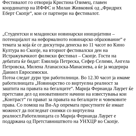
Фестивалот го отворија Кристина Озимец, главен
координатор на ИФФС и Милан Живковиќ од „Фридрих
Еберт Скопје“, кои се партнери на фестивалот.
„Студентски и младински новинарски иницијативи –
потенцијалот на неформалното новинарско образование“ е
темата за која ќе се дискутира денеска во 11 часот во Кино
Култура во Скопје, на вториот фестивалски ден на
Истражувачкиот филмски фестивал – Скопје. Гости на
дебатата ќе бидат: Емилија Петреска, Сефер Селими, Ангела
Петровска, Милена Атанасоска-Манасиева, а ќе ја модерира
Даниел Евросимоски.
Потоа следат дури три работилници. Во 12.30 часот ја имаме
работилницата „Новинарство со виртуелна реалност за
заштита на правата на бегалците“. Марија Фернанда Лаурет ќе
претстави дел од иновативните начини на известувања кои
„Контраст“ ги прават за правата на бегалците и човековите
права. Со помош на Ви-Ар опремата присутните ќе имаат
можност да погледнат снимки со виртуелна
реалност.Работилницата со Марија Фернанда Лаурет е
поддржана од Претставништвото на УНХЦР во Скопје.