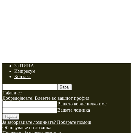
За ПИНА
Импресум
Контакт
Најави се
Добредојдовте! Влезете во вашиот профил
Вашето корисничко име
Вашата лозинка
Ја заборавивте лозинката? Побарате помош
Обновување на лозинка
Повратете ја вашата лозинка