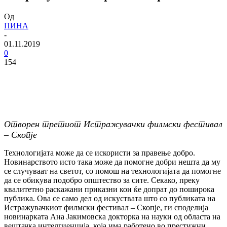
Од
ПИНА
-
01.11.2019
0
154
Отворен третиот Истражувачки филмски фестивал
– Скопје
Технологијата може да се искористи за правење добро.
Новинарството исто така може да помогне добри нешта да му
се случуваат на светот, со помош на технологијата да помогне
да се обикува подобро општество за сите. Секако, преку
квалитетно раскажани приказни кои ќе допрат до поширока
публика. Ова се само дел од искуствата што со публиката на
Истражувачкиот филмски фестивал – Скопје, ги споделија
новинарката Ана Јакимовска докторка на науки од областа на
вештачка интелгиенција, која има работено во престижни