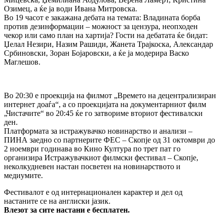
Озимец, а ќе ја води Ивана Митровска.
Во 19 часот е закажана дебата на темата: Владината борба
против дезинформации – можност за цензура, неопходен
чекор или само план на хартија? Гости на дебатата ќе бидат:
Џелал Незири, Назим Рашиди, Жанета Трајкоска, Александар
Србиновски, Зоран Бојаровски, а ќе ја модерира Васко
Маглешов.
Во 20:30 е проекција на филмот „Времето на децентрализиран
интернет доаѓа“, а со проекцијата на документарниот филм
„Чистачите“ во 20:45 ќе го затвориме вториот фестивалски
ден.
Платформата за истражувачко новинарство и анализи –
ПИНА заедно со партнерите ФЕС – Скопје од 31 октомври до
2 ноември годинава во Кино Култура по трет пат го
организира Истражувачкиот филмски фестивал – Скопје,
неколкудневен настан посветен на новинарството и
медиумите.
Фестивалот е од интернационален карактер и дел од
настаните се на англиски јазик.
Влезот за сите настани е бесплатен.