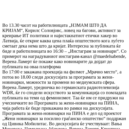
Во 13.30 часот на работилницата „Н3MAМ ШТ0 ДА
КРИЈАМ“, Кирилс Соловјовс, ловец на багови, активист за
креирање ИТ политики и најистакнатиот етички хакер во
Латвија, ќе открие каква цена плаќа општеството кога луѓето
сметаат дека нема што да кријат. Интересна за публиката ќе
биде и работилницата во 16:30 – „Инстаграм за новинари“. Со
примерот на наградуваниот инстаграм-канал @maedelsabende,
Верена Ламерт ќе покаже како новинарите да дојдат до
публиката на оваа платформа
Во 17:00 е закажана проекција на филмот „Мрачно место“, а
потоа во 18.00 следи доскусијата за програмата за жени-
новинарки, можности за промени во медиумската сфера.
Верена Ламерт, уредничка во германската радиотелевизија
WDR, ќе го сподели искуството за комуникација со помладата
публиката на теми од феминизмот. Таа ќе им се придружи на
учесничките во Програмата за жени-новинарки на ПИНА,
чија работа ќе биде прикажана во рамки на дискусијата.
Програмата за жени-новинарки на ПИНА е дел од проектот
„Жени новинарки за посилно граѓанско општество“ поддржан
од Цивика Мобилитас. Во дискусијата ќе учествуваат: Вања
Мицевска, Џемилиана Абдулова, Верена Ламерт, Кристина