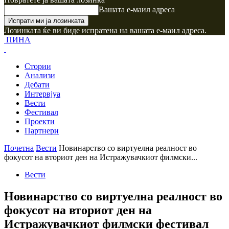
Вашата е-маил адреса
Лозинката ќе ви биде испратена на вашата е-маил адреса.
ПИНА
Стории
Анализи
Дебати
Интервјуа
Вести
Фестивал
Проекти
Партнери
Почетна
Вести
Новинарство со виртуелна реалност во
фокусот на вториот ден на Истражувачкиот филмски...
Вести
Новинарство со виртуелна реалност во
фокусот на вториот ден на
Истражувачкиот филмски фестивал