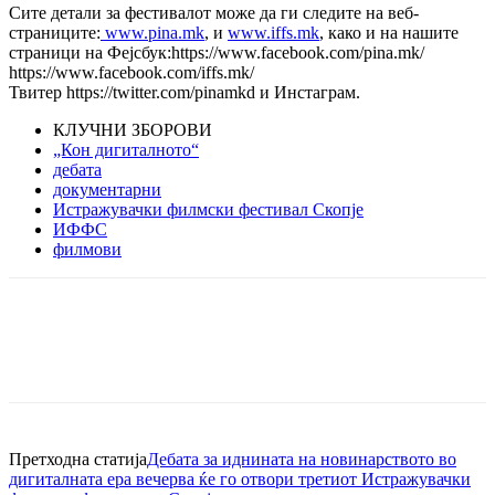
Сите детали за фестивалот може да ги следите на веб-
страниците:
www.pina.mk
, и
www.iffs.mk
, како и на нашите
страници на Фејсбук:https://www.facebook.com/pina.mk/
https://www.facebook.com/iffs.mk/
Твитер https://twitter.com/pinamkd и Инстаграм.
КЛУЧНИ ЗБОРОВИ
„Кон дигиталното“
дебата
документарни
Истражувачки филмски фестивал Скопје
ИФФС
филмови
Претходна статија
Дебата за иднината на новинарството во
дигиталната ера вечерва ќе го отвори третиот Истражувачки