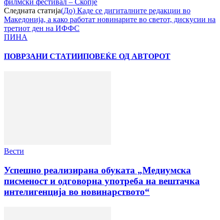
филмски фестивал – Скопје
Следната статија
(До) Каде се дигиталните редакции во
Македонија, а како работат новинарите во светот, дискусии на
третиот ден на ИФФС
ПИНА
ПОВРЗАНИ СТАТИИ
ПОВЕЌЕ ОД АВТОРОТ
Вести
Успешно реализирана обуката „Медиумска
писменост и одговорна употреба на вештачка
интелигенција во новинарството“