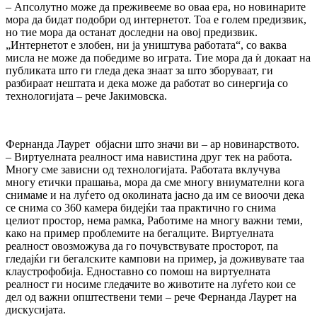
– Апсолутно може да преживееме во оваа ера, но новинарите
мора да бидат подобри од интернетот. Тоа е голем предизвик,
но тие мора да останат доследни на овој предизвик.
„Интернетот е злобен, ни ја уништува работата“, со ваква
мисла не може да победиме во играта. Тие мора да ѝ докаат на
публиката што ги гледа дека знаат за што зборуваат, ги
разбираат нештата и дека може да работат во синергија со
технологијата – рече Јакимовска.
Фернанда Лаурет објасни што значи ви – ар новинарството.
– Виртуелната реалност има навистина друг тек на работа.
Многу сме зависни од технологијата. Работата вклучува
многу етички прашања, мора да сме многу вниумателни кога
снимаме и на луѓето од околината јасно да им се виоочи дека
се снима со 360 камера бидејќи таа практично го снима
целиот простор, нема рамка, Работиме на многу важни теми,
како на пример проблемите на бегалците. Виртуелната
реалност овозможува да го почувствувате просторот, па
гледајќи ги бегалските кампови на пример, ја доживувате таа
клаустрофобија. Едноставно со помош на виртуелната
реалност ги носиме гледачите во животите на луѓето кои се
дел од важни општествени теми – рече Фернанда Лаурет на
дискусијата.