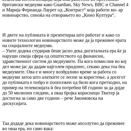
британски медиуми како Guardian, Sky News, BBC и Channel 4
и Марија Фернанда Лаурет од „Контраст“ која работи ви- ар
новинарство, синоќа на отворањето во „Кино Култура“.
И двете на публиката ѝ презентираа што работат и како со
новите технологии новинарството може да ја преживее ерата
на социјалните медиуми.
– Уште додека студирав беше јасно дека дигиталната ера ќе ја
наруши секоја сфера од општеството од финансии,
здравствениот систем до медиумите. Па кога помислив во кој
дел може јас да дадам најголем придонес, секако дека тоа беа
медиумите. Ова е и многу возбудливо време за работа со
медиуми затоа што алатките се лесни за користење, а досегот
до публиката е побрз и поопсежен од било кога претходно, на
пример на телевизијата ѝ беа потребни 68 години за да дојде
до 50 милиони гледачи, а оваа бројка корисници Твитер ја
достигна за само две години – рече Јакимовска на
дискусијата.
Taa додаде дека новинарството може апсолутно да преживее
во оваа ера, но само вака: