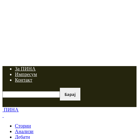
За ПИНА
Импресум
Контакт
ПИНА
Стории
Анализи
Дебати