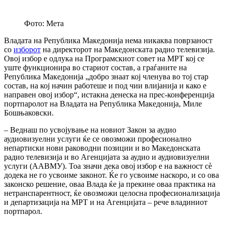
Фото: Мета
Владата на Република Македонија нема никаква поврзаност
со
изборот
на директорот на Македонската радио телевизија.
Овој избор е одлука на Програмскиот совет на МРТ кој се
уште функционира во стариот состав, а граѓаните на
Република Македонија „добро знаат кој членува во тој стар
состав, на кој начин работеше и под чии влијанија и како е
направен овој избор“, истакна денеска на прес-конференција
портпаролот на Владата на Република Македонија, Миле
Бошњаковски.
– Веднаш по усвојување на новиот Закон за аудио
аудиовизуелни услуги ќе се овозможи професионално
непартиски нови раководни позиции и во Македонската
радио телевизија и во Агенцијата за аудио и аудиовизуелни
услуги (ААВМУ). Тоа значи дека овој избор е на важност сè
додека не го усвоиме законот. Ќе го усвоиме наскоро, и со ова
законско решение, оваа Влада ќе ја прекине оваа практика на
нетранспарентност, ќе овозможи целосна професионализација
и департизација на МРТ и на Агенцијата – рече владиниот
портпарол.