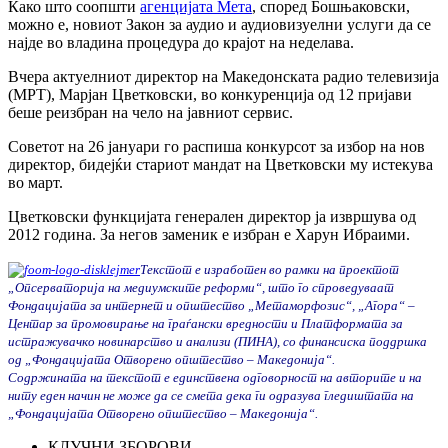
Како што соопшти
агенцијата Мета
, според Бошњаковски,
можно е, новиот Закон за аудио и аудиовизуелни услуги да се
најде во владина процедура до крајот на неделава.
Вчера актуелниот директор на Македонската радио телевизија
(МРТ), Марјан Цветковски, во конкуренција од 12 пријави
беше реизбран на чело на јавниот сервис.
Советот на 26 јануари го распиша конкурсот за избор на нов
директор, бидејќи стариот мандат на Цветковски му истекува
во март.
Цветковски функцијата генерален директор ја извршува од
2012 година. За негов заменик е избран е Харун Ибраими.
Текстот е изработен во рамки на проектот
„Опсерваторија на медиумските реформи“, што го спроведуваат
Фондацијата за интернет и општество „Метаморфозис“, „Агора“ –
Центар за промовирање на граѓански вредности и Платформата за
истражувачко новинарство и анализи (ПИНА), со финансиска поддршка
од „Фондацијата Отворено општество – Македонија“.
Содржината на текстот е единствена одговорност на авторите и на
ниту еден начин не може да се смета дека ги одразува гледиштата на
„Фондацијата Отворено општество – Македонија“.
КЛУЧНИ ЗБОРОВИ