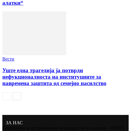
алатки“
Вести
Уште една трагедија ја потврди
нефукционалноста на институциите за
навремена заштита од семејно насилство
ЗА НАС
Платформа за истражувачко новинарство и анализи - ПИНА