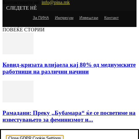
Контактирајте нѐ:
info@pina.mk
СЛЕДЕТЕ НЀ
За ПИНА
Импресум
Извештаи
Контакт
ПОВЕЌЕ СТОРИИ
Ковид-кризата влијаела кај 80% од медиумските
работници на различни начини
Рамадани: Преку ,,Бубамара“ ќе се посветиме на
известувањето за феминизмот и...
Close GDPR Cookie Settings