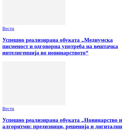
Вести
Успешно реализирана обуката „Медиумска
писменост и одговорна употреба на вештачка
интелигенција во новинарството“
Вести
Успешно реализирана обуката „Новинарство и
алгоритми: предизвици, решенија и дигитални