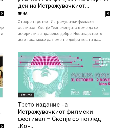
ден на Истражувачкиот...
ПИНА
0
0
Отворен третиот Истражувачки филмски
де
фестивал - Скопје Технологијата може да се
 и
искористи за правење добро. Новинарството
исто така може да помогне добри нешта да...
Featured
Трето издание на
а
Истражувачкиот филмски
фестивал – Скопје со поглед
„Кон...
0