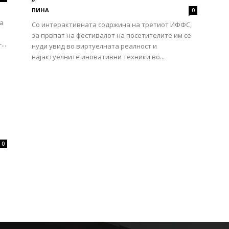
ПИНА
0
а
Со интерактивната содржина на третиот ИФФС,
за првпат на фестивалот на посетителите им се
..
нуди увид во виртуелната реалност и
најактуелните иновативни техники во...
0