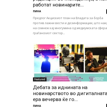
работат новинарите...
ПИНА
Предлог Акцискиот план на Владата за борба
против лажни вести и дезинформации, што наи
на сомнеж кај многумина од медиумската сфера
граѓанскиот сектор...
Featured
Дебата за иднината на
новинарството во дигиталнат
ера вечерва ќе го...
ПИНА