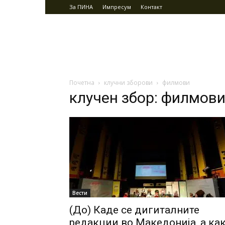
За ПИНА
Импресум
Контакт
Почетна
клучни зборови
филмови
клучен збор: филмов
Вести
(До) Каде се дигиталните
редакции во Македонија, а ка