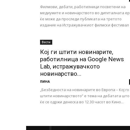
Филмови, дебати, работилници посветени на
медиумите и новинарството во дигиталната ер
ќе може да проследи публиката на третото
издание на Истражувачкиот филмски фестивал -.
Вести
Кој ги штити новинарите,
работилница на Google News
Lab, истражувачкото
новинарство...
ПИНА
„Безбедноста на новинарите во Европа – Кој го
штити новинарството“ е тема на дебатата што
ќе се одржи денеска во 12.30 часот во Кино...