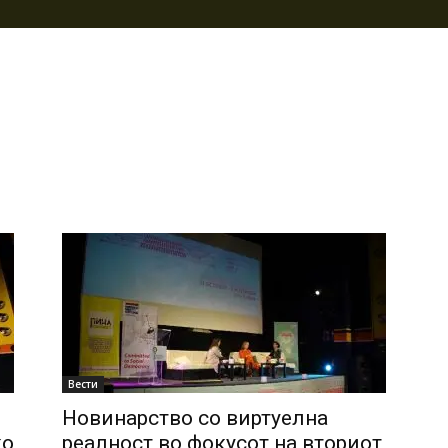
и
Вести
Новинарство со виртуелна
ко
реалност во фокусот на вториот