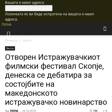
Вашата е-маил адреса
Лозинката ќе ви биде испратена на вашата е-маил
адреса.
ПИНА
Почетна
Вести
Вести
Отворен Истражувачкиот
филмски фестивал Скопје,
денеска се дебатира за
состојбите на
македонското
истражувачко новинарство
Од
ПИНА
-
26.10.2018
186
0