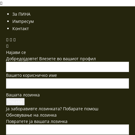
За ПИНА
Импресум
Контакт
Најави се
Добредојдовте! Влезете во вашиот профил
Вашето корисничко име
Вашата лозинка
Ја заборавивте лозинката? Побарате помош
Обновување на лозинка
Повратете ја вашата лозинка