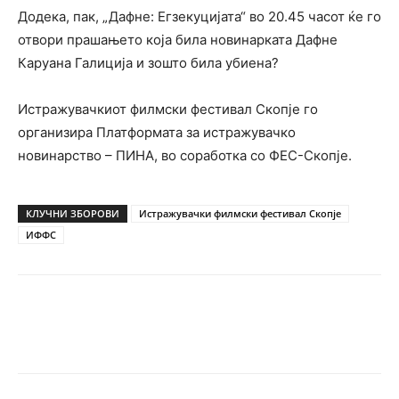
Додека, пак, „Дафне: Егзекуцијата“ во 20.45 часот ќе го
отвори прашањето која била новинарката Дафне
Каруана Галиција и зошто била убиена?
Истражувачкиот филмски фестивал Скопје го
организира Платформата за истражувачко
новинарство – ПИНА, во соработка со ФЕС-Скопје.
КЛУЧНИ ЗБОРОВИ
Истражувачки филмски фестивал Скопје
ИФФС