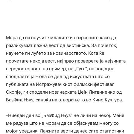
Мора да ги поучите младите и возрасните како да
разликуваат лажна вест од вистинска. За почеток,
научете ги луѓето за новинарството. Кога ќе
прочитате некоја вест, најпрво проверете ја нејзината
веродостојност, на пример, на „Гугл“, па подоцна
споделете ја – ова се дел од искуствата што со
публиката на Истражувачкиот филмски фестивал
Скопје, ги сподели новинарката Џејн Литвиненко од
БазФид Њуз, синоќа на отворањето во Кино Култура.
-Ниеден ден во „БазФид Њуз“ не личи на некој. Мене
ме радува што не морам да се објаснувам многу со
мојот уредник. Лажните вести денес сите статистики