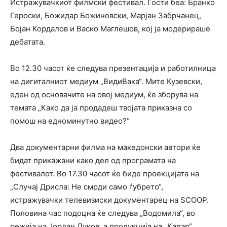
Истражувачкиот филмски фестивал. Гости беа: Бранко
Героски, Божидар Божиновски, Марјан Забрчанец,
Бојан Кордалов и Васко Маглешов, кој ја модерираше
дебатата.
Во 12.30 часот ќе следува презентација и работилница
на дигиталниот медиум „ВидиВака“. Мите Кузевски,
еден од основачите на овој медиум, ќе зборува на
темата „Како да ја продадеш твојата приказна со
помош на едноминутно видео?“
Два документарни филма на македонски автори ќе
бидат прикажани како дел од програмата на
фестивалот. Во 17.30 часот ќе биде проекцијата на
„Случај Дрисла: Не смрди само ѓубрето“,
истражувачки телевизиски документарец на SCOOP.
Половина час подоцна ќе следува „Водомила“, во
режија на Јордан Дуков, а продукција на „Кадар“.