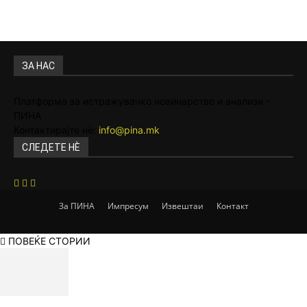
ЗА НАС
Платформа за истражувачко новинарство и анализи -
ПИНА
Контактирајте нѐ:
info@pina.mk
СЛЕДЕТЕ НЀ
За ПИНА
Импресум
Извештаи
Контакт
ПОВЕЌЕ СТОРИИ