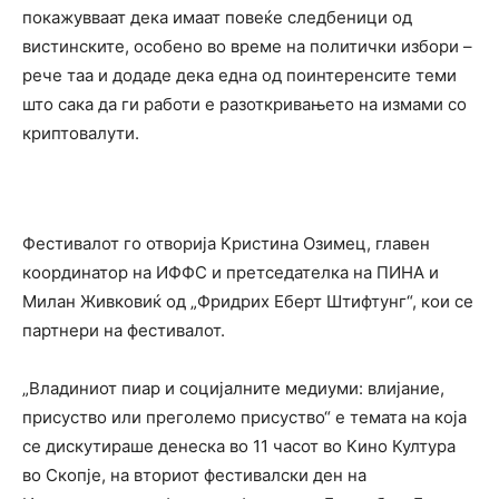
покажувваат дека имаат повеќе следбеници од
вистинските, особено во време на политички избори –
рече таа и додаде дека една од поинтеренсите теми
што сака да ги работи е разоткривањето на измами со
криптовалути.
Фестивалот го отворија Кристина Озимец, главен
координатор на ИФФС и претседателка на ПИНА и
Милан Живковиќ од „Фридрих Еберт Штифтунг“, кои се
партнери на фестивалот.
„Владиниот пиар и социјалните медиуми: влијание,
присуство или преголемо присуство“ е темата на која
се дискутираше денеска во 11 часот во Кино Култура
во Скопје, на вториот фестивалски ден на