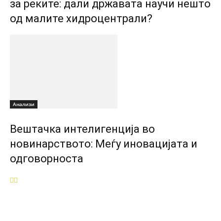
за реките: дали државата научи нешто
од малите хидроцентрали?
Анализи
Вештачка интелигенција во
новинарството: Меѓу иновацијата и
одговорноста