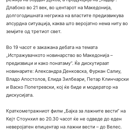
Длабоко во 21 век, во центарот на Македонија,
долгогодишната негрижа на властите предизвикува
апсурдна ситуација, каква што веројатно нема ниту во
земјите од третиот свет.
Во 19 часот е закажана дебата на темата
„Истражувачкото новинарство во Македонија –
предизвици и како понатаму“. Ќе дискутираат
новинарите: Александра Денковска, Фуркан Салиу,
Владо Апостолов, Елида Зилбеари, Петар Клинчарски
и Васко Попетревски, кој ќе биде и модератор на
дискусијата.
Краткометражниот филм „Бајка за лажните вести“ на
Кејт Стоунхил во 20.30 часот ќе не одведе до еден
неверојатен епицентар на лажни вести – до Велес.