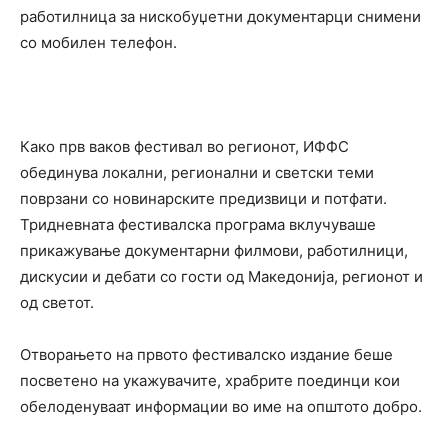
работилница за нискобуџетни документарци снимени
со мобилен телефон.
Како прв ваков фестивал во регионот, ИФФС
обединува локални, регионални и светски теми
поврзани со новинарските предизвици и потфати.
Тридневната фестивалска програма вклучуваше
прикажување документарни филмови, работилници,
дискусии и дебати со гости од Македонија, регионот и
од светот.
Отворањето на првото фестивалско издание беше
посветено на укажувачите, храбрите поединци кои
обелоденуваат информации во име на општото добро.