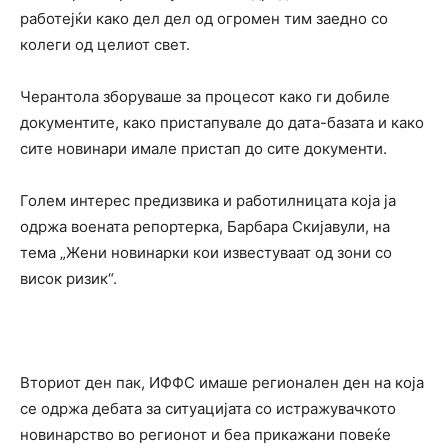
работејќи како дел дел од огромен тим заедно со
колеги од целиот свет.
Черантола зборуваше за процесот како ги добиле
документите, како пристапувале до дата-базата и како
сите новинари имале пристап до сите документи.
Голем интерес предизвика и работилницата која ја
одржа воената репортерка, Барбара Скијавули, на
тема „Жени новинарки кои известуваат од зони со
висок ризик“.
Вториот ден пак, ИФФС имаше регионален ден на која
се одржа дебата за ситуацијата со истражувачкото
новинарство во регионот и беа прикажани повеќе