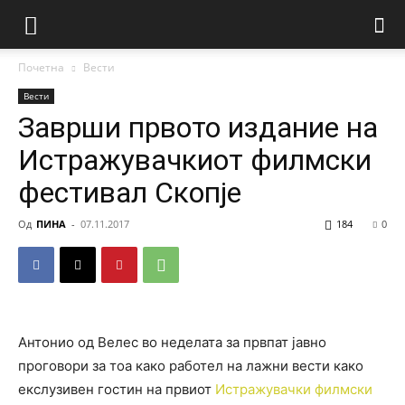
Почетна
Вести
Вести
Заврши првото издание на
Истражувачкиот филмски
фестивал Скопје
Од
ПИНА
-
07.11.2017
184
0
Антонио од Велес во неделата за првпат јавно
проговори за тоа како работел на лажни вести како
екслузивен гостин на првиот
Истражувачки филмски