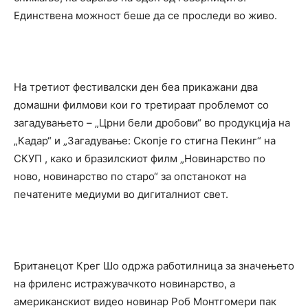
Единствена можност беше да се проследи во живо.
На третиот фестивалски ден беа прикажани два
домашни филмови кои го третираат проблемот со
загадувањето – „Црни бели дробови“ во продукција на
„Кадар“ и „Загадување: Скопје го стигна Пекинг“ на
СКУП , како и бразилскиот филм „Новинарство по
ново, новинарство по старо“ за опстанокот на
печатените медиуми во дигиталниот свет.
Британецот Крег Шо одржа работилница за значењето
на фриленс истражувачкото новинарство, а
американскиот видео новинар Роб Монтгомери пак