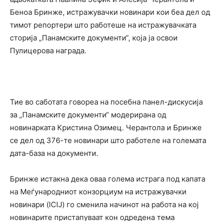
Беноа Бринже, истражувачки новинари кои беа дел од
тимот репортери што работеше на истражувачката
сторија „Панамските документи“, која ја освои
Пулицерова награда.
Тие во саботата говореа на посебна панел-дискусија
за „Панамските документи“ модерирана од
новинарката Кристина Озимец. Черантола и Бринже
се дел од 376-те новинари што работеле на големата
дата-база на документи.
Бринже истакна дека оваа голема истрага под капата
на Меѓународниот конзорциум на истражувачки
новинари (ICIJ) го сменила начинот на работа на кој
новинарите пристапуваат кон одредена тема