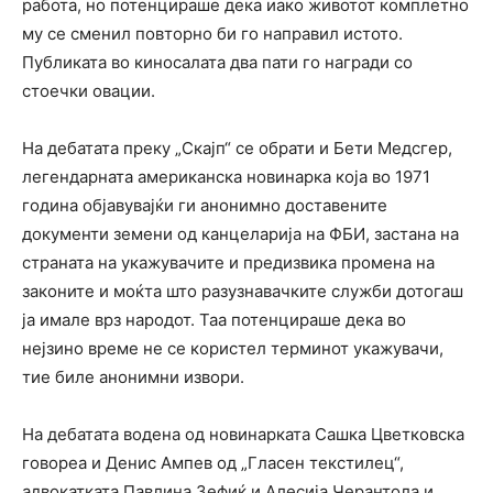
работа, но потенцираше дека иако животот комплетно
му се сменил повторно би го направил истото.
Публиката во киносалата два пати го награди со
стоечки овации.
На дебатата преку „Скајп“ се обрати и Бети Медсгер,
легендарната американска новинарка која во 1971
година објавувајќи ги анонимно доставените
документи земени од канцеларија на ФБИ, застана на
страната на укажувачите и предизвика промена на
законите и моќта што разузнавачките служби дотогаш
ја имале врз народот. Таа потенцираше дека во
нејзино време не се користел терминот укажувачи,
тие биле анонимни извори.
На дебатата водена од новинарката Сашка Цветковска
говореа и Денис Ампев од „Гласен текстилец“,
адвокатката Павлина Зефиќ и Алесија Черантола и