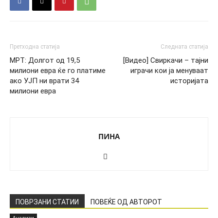
Претходна статија
Следната статија
МРТ: Долгот од 19,5
[Видео] Свиркачи – тајни
милиони евра ќе го платиме
играчи кои ја менуваат
ако УЈП ни врати 34
историјата
милиони евра
ПИНА
ПОВРЗАНИ СТАТИИ
ПОВЕЌЕ ОД АВТОРОТ
Анализи