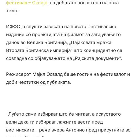
фестивал – Скопје
, на дебатата посветена на оваа
тема.
ИФФС ја спушти завесата на првото фестивалско
издание со проекцијата на филмот за затајувањето
данок во Велика Британија, „Пајаковата мрежа:
Втората Британска империја” што коинцидентно се
совпадна со објавувањето на „Рајските документи“.
Режисерот Мајкл Освалд беше гостин на фестивалот и
доби честитки од публиката.
-Луѓето сами избираат што ќе читаат, а искуството
вели дека ги избираат лажните вести пред
вистинските – рече вчера Антонио пред присутните во