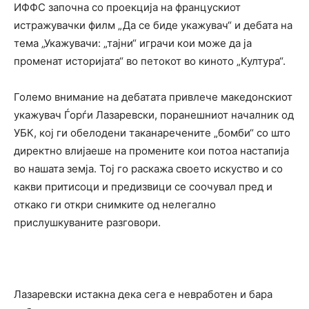
ИФФС започна со проекција на францускиот
истражувачки филм „Да се биде укажувач“ и дебата на
тема „Укажувачи: „тајни“ играчи кои може да ја
променат историјата“ во петокот во киното „Култура“.
Големо внимание на дебатата привлече македонскиот
укажувач Ѓорѓи Лазаревски, поранешниот началник од
УБК, кој ги обелодени таканаречените „бомби“ со што
директно влијаеше на промените кои потоа настапија
во нашата земја. Тој го раскажа своето искуство и со
какви притисоци и предизвици се соочувал пред и
откако ги откри снимките од нелегално
прислушкуваните разговори.
Лазаревски истакна дека сега е невработен и бара