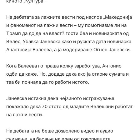
киното „Култура“.
На дебатата за лажните вести под наслов „Македонија
и феноменот на лажни вести – му помогнавме ли на
Tрамп да дојде на власт? гости беа и новинарката од
Велес, Убавка Јаневска како и руската дата новинарка
Анастасија Валеева, а ја модерираше Огнен Јаневски.
Кога Валеева го праша колку заработува, Антонио
одби да каже. Но, додаде дека ако ја открие сумата и
таа би почнала да го работи истото.
Јаневска истакна дека нејзиното истражување
покажало дека 70 отсто од младите Велешани работат
на лажни вести.
На дебатата не беше дозволено видео и аудио
снимање, на барање на еден од говорниците.