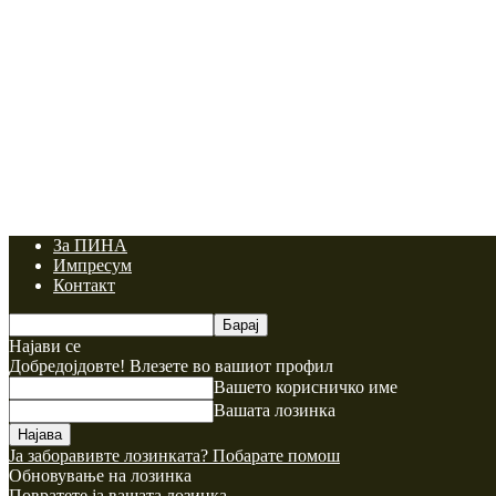
За ПИНА
Импресум
Контакт
Најави се
Добредојдовте! Влезете во вашиот профил
Вашето корисничко име
Вашата лозинка
Ја заборавивте лозинката? Побарате помош
Обновување на лозинка
Повратете ја вашата лозинка