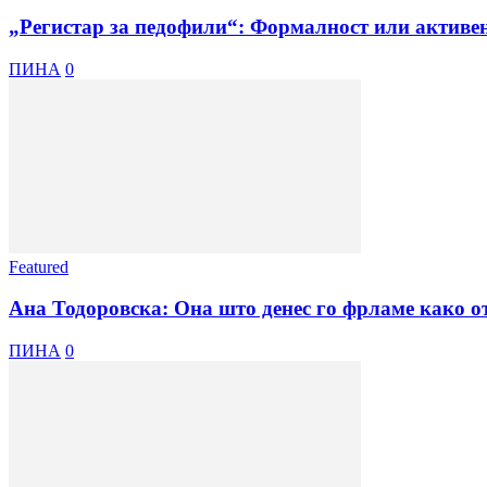
„Регистар за педофили“: Формалност или активен
ПИНА
0
Featured
Ана Тодоровска: Она што денес го фрламе како отп
ПИНА
0