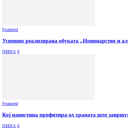
Featured
Успешно реализирана обуката „Новинарство и ал
ПИНА
0
Featured
Кој навистина профитира од храната што завршув
ПИНА
0