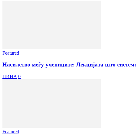
Featured
Насилство меѓу учениците: Лекцијата што системо
ПИНА
0
Featured