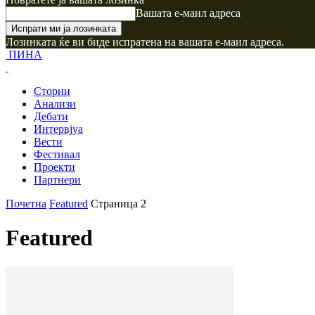
Вашата е-маил адреса
Лозинката ќе ви биде испратена на вашата е-маил адреса.
ПИНА
Стории
Анализи
Дебати
Интервјуа
Вести
Фестивал
Проекти
Партнери
Почетна
Featured
Страница 2
Featured