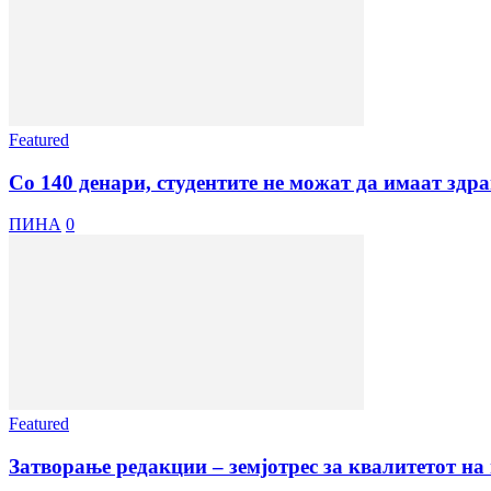
Featured
Со 140 денари, студентите не можат да имаат здрав
ПИНА
0
Featured
Затворање редакции – земјотрес за квалитетот н