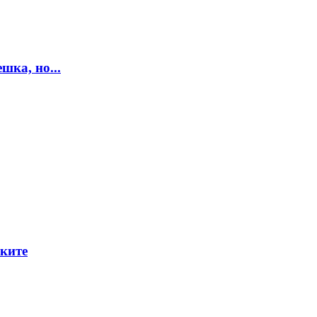
шка, но...
нките