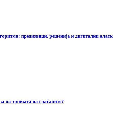
горитми: предизвици, решенија и дигитални алат
а на трпезата на граѓаните?