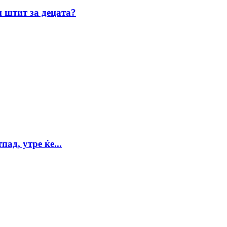
 штит за децата?
ад, утре ќе...