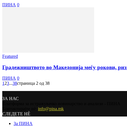
ПИНА
0
Featured
Градежништвото во Македонија меѓу рокови, ризи
ПИНА
0
1
2
3
...
38
страница 2 од 38
ЗА НАС
Платформа за истражувачко новинарство и анализи - ПИНА
Контактирајте нѐ:
info@pina.mk
СЛЕДЕТЕ НЀ
За ПИНА