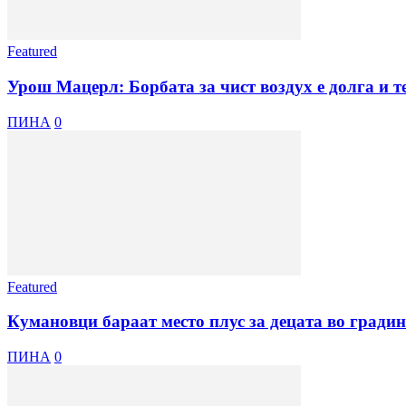
Featured
Урош Мацерл: Борбата за чист воздух е долга и те
ПИНА
0
Featured
Кумановци бараат место плус за децата во гради
ПИНА
0