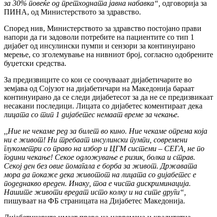
за 30% повеќе од претходната јавна набавка“,
одговорија за
ПИНА, од Министерството за здравство.
Според нив, Министерството за здравство постојано прави
напори да ги задоволи потребите на пациентите со тип 1
дијабет од инсулински пумпи и сензори за континуирано
мерење, со зголемување на нивниот број, согласно одобрените
буџетски средства.
За предизвиците со кои се соочувааат дијабетичарите во
земјава од Сојузот на дијабетичари на Македонија бараат
континуирано да се следи дијабетесот за да не се предизвикаат
несакани последици. Лицата со дијабетес коментираат дека
л
ицата со тип 1 дијабетес немаат време за чекање.
,,Ние не чекаме ред за билет во кино. Ние чекаме опрема која
ни е живот! Ни требаат инсулински пумпи, современи
глукометри со право на избор и ЦГМ системи – СЕГА, не по
години чекање! Секое одложување е ризик, болка и страв.
Секој ден без овие помагала е борба за живот. Државата
мора да покаже дека животот на лицата со дијабетес е
подеднакво вреден. Инаку, тоа е чиста дискриминација.
Нашите животи вредат исто колку и на сите други“,
пишуваат на ФБ страницата на Дијабетес Македонија.