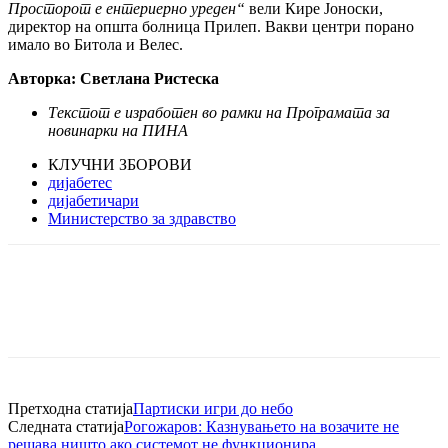
Просторот е ентериерно уреден“
вели Кире Јоноски,
директор на општа болница Прилеп. Вакви центри порано
имало во Битола и Велес.
Авторка: Светлана Ристеска
Текстот е изработен во рамки на Програмата за
новинарки на ПИНА
КЛУЧНИ ЗБОРОВИ
дијабетес
дијабетичари
Министерство за здравство
Претходна статија
Партиски игри до небо
Следната статија
Рогожаров: Казнувањето на возачите не
решава ништо ако системот не функционира