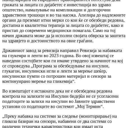
грижата за лицата со дијабетес е инвестиција во здраво
општество, намалување на компликации и долгорочни
здравствени трошоци и во таа насока. Апелира до надлежните
органи да преземат итни мерки со кои ќе се обезбеди редовна,
достапна и квалитетна терапија за лицата со дијабетес, како и
пристап до современи медицински помагала. Само на тој
начин државата може да ја исполни својата обврска за заштита
на здравјето и достоинството на овие граѓани.
Државниот завод за ревизија направил Ревизија за набавката
на глукемри и ленти во 2023 година. Во овој извештај се
наведени состојбите кои ги имаме утврдено за начинот на кој
се спроведува „Програма за обезбедување на инсулин,
глукагон, инсулински игли и ленти за мерење шеќер,
инсулински пумпи со потрошен материјал и сензори за
континуирано мерење на гликемија“.
Во извештајот е истакнато дека не е обезбедена редовна
контрола на залихите на Инсулин бидејќи не се усогласени
податоците за залихи на инсулин во Јавните здравствени
установи со податоците во системот „Мој Термин“.
„Преку набавка на системи за следење (мониторирање) на
гликоза базиран на сензори, набавени се два системи со
различни технички карактеристики кои имаат иста