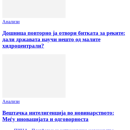
Анализи
Дошница повторно ја отвори битката за реките:
дали државата научи нешто од малите
хидроцентрали?
Анализи
Вештачка интелигенција во новинарството:
Меѓу иновацијата и одговорноста