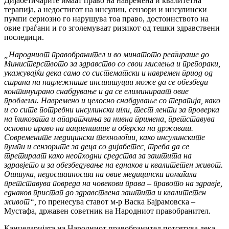
Дијабетичарите имаат право на навремена и квалитетна
терапија, а недостигот на инсулин, сензори и инсулински
пумпи сериозно го нарушува тоа право, достоинството на
овие граѓани и го зголемуваат ризикот од тешки здравствени
последици.
„Народниот правобранител и во минатото реагираше до
Министерството за здравство со свои мислења и препораки,
укажувајќи дека само со систематски и навремен приод од
страна на надлежните институции може да се обезбеди
континуирано снабдување и да се елиминираат овие
проблеми. Навремено и целосно снабдување со терапија, како
и со сите потребни инсулински игли, тест ленти за проверка
на гликозата и апаратчиња за нивна примена, претставува
основно право на пациентите и обврска на држават.
Современите медицински технологии, како инсулинските
пумпи и сензорите за деца со дијабетес, треба да се
третираат како неопходни средства за заштита на
здравјето и за обезбедување на еднаков и квалитетен живот.
Оттука, недостапноста на овие медицински помагала
претставува повреда на човекови права – правото на здравје,
еднаков пристап до здравствена заштита и квалитетен
живот“,
го пренесува ставот м-р Васка Бајрамовска –
Мустафа, државен советник на Народниот правобранител.
Канцеларијата на Народниот правобранител потсетува дека