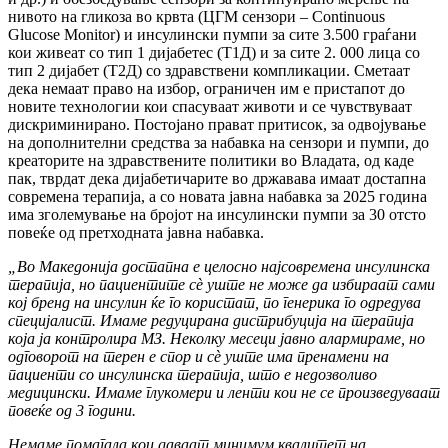
нивото на гликоза во крвта (ЦГМ сензори – Continuous
Glucose Monitor) и инсулински пумпи за сите 3.500 граѓани
кои живеат со тип 1 дијабетес (Т1Д) и за сите 2. 000 лица со
тип 2 дијабет (Т2Д) со здравствени компликации. Сметаат
дека немаат право на избор, ограничен им е пристапот до
новите технологии кои спасуваат животи и се чувствуваат
дискриминирано. Постојано прават притисок, за одвојување
на дополнителни средства за набавка на сензори и пумпи, до
креаторите на здравствените политики во Владата, од каде
пак, тврдат дека дијабетичарите во државава имаат достапна
современа терапија, а со новата јавна набавка за 2025 година
има зголемување на бројот на инсулински пумпи за 30 отсто
повеќе од претходната јавна набавка.
„Во Македонија достапна е целосно најсовремена инсулинска
терапија, но пациентите сѐ уште не може да избираат сами
кој бренд на инсулин ќе го користат, по генерика го одредува
специјалист. Имаме редуцирана дистрибуција на терапија
која ја контролира МЗ. Неколку месеци јавно алармираме, но
одговорот на терен е спор и сѐ уште има пренамени на
пациенти со инсулинска терапија, што е недозволиво
медицински. Имаме глукомери и ленти кои не се произведуваат
повеќе од 3 години.
Немаме помагала кои даваат минимум квалитет на