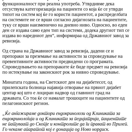
функционалност при реална употреба. Утврдивме дека
отсуствува категоризација на пациенти со која ќе се утврди
типот на систем кој ќе го користи пациентот, а распределбата
на системите не се врши согласно дијагнозата на пациентите,
туку се врши наизменично на дневно ниво. Односно, во еден
ден се издава само еден тип на системи, додека другиот тип се
издава во наредниот ден“, информираа од Државниот завод за
ревизија.
Од страна на Државниот завод за ревизија, дадени се и
препораки за преземање на активности за спроведување на
превентивните активности предвидени со програмата.
Спроведувањето на препораките ќе биде предмет на ревизија
по истекување на законскиот рок за нивно спроведување.
Минатата година, на Светскиот ден на дијабетесот, од
прилепската болница најавија отворање на првиот дијабет
центар кој што е лоциран надвор од главниот град на
државата. Со тоа ќе се намалат трошоците на пациентите од
пелагонискиот регион.
„Ќе ангажираме доктори ендокринолози од Клиниката за
ендокринологија и од Клиниката за педијатрија, пациентите
не патуваат до Скопје и контролите да ги прават во Прилеп.
Го чекаме апаратот кој е донација од Ново нордиск.