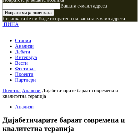
Вашата е-маил адреса
Лозинката ќе ви биде испратена на вашата е-маил адреса.
ПИНА
Стории
Анализи
Дебати
Интервјуа
Вести
Фестивал
Проекти
Партнери
Почетна
Анализи
Дијабетичарите бараат современа и
квалитетна терапија
Анализи
Дијабетичарите бараат современа и
квалитетна терапија