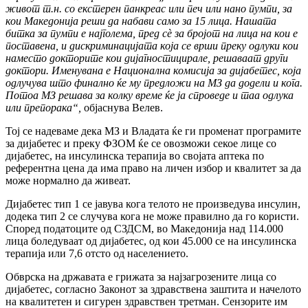
живот т.н. со екстерен панкреас или печ или нано пумпи, за
кои Македонија реши да набави само за 15 лица. Нашата
битка за пумпи е најголема, пред сѐ за бројот на лица на кои е
поставена, и дискриминацијата која се врши преку одлуки кои
наместо докторите кои дијагностицирале, решаваат други
доктори. Именувана е Национална комисија за дијабетес, која
одлучува што финално ќе му предложи на МЗ да додели и кога.
Потоа МЗ решава за колку време ќе ја спроведе и таа одлука
или препорака“,
објаснува Велев.
Тој се надеваме дека МЗ и Владата ќе ги променат програмите
за дијабетес и преку ФЗОМ ќе се овозможи секое лице со
дијабетес, на инсулинска терапија во својата аптека по
референтна цена да има право на личен избор и квалитет за да
може нормално да живеат.
Дијабетес тип 1 се јавува кога телото не произведува инсулин,
додека тип 2 се случува кога не може правилно да го користи.
Според податоците од СЗДСМ, во Македонија над 114.000
лица боледуваат од дијабетес, од кои 45.000 се на инсулинска
терапија или 7,6 отсто од населението.
Обврска на државата е грижата за најзагрозените лица со
дијабетес, согласно Законот за здравствена заштита и начелото
на квалитетен и сигурен здравствен третман. Сензорите им