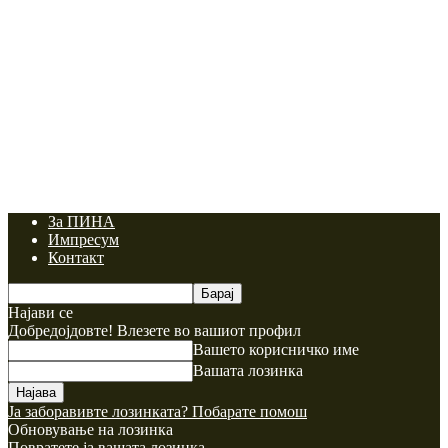
За ПИНА
Импресум
Контакт
Најави се
Добредојдовте! Влезете во вашиот профил
Вашето корисничко име
Вашата лозинка
Ја заборавивте лозинката? Побарате помош
Обновување на лозинка
Повратете ја вашата лозинка