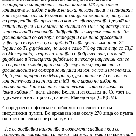
менаџирање со дијабетес, затоа што во МЗ единствен
критериум за избор е најниска цена, не квалитет и стандарди
кои се усогласени со Европска агенција за медицина, ниту пак
со референтните држави со кои не’ споредуваат. Бројот на
ленти ниту на Тип 2 ниту на лицата со Тип 1 од далеку не ги
задоволуваат основните потребите за мерење гликемија. За
достапноста со сензори, благодарни сме што државата
успеа да се одважи да ги добијат сите деца и млади до 25
години со Т1 дијабетес, но тоа е само 7% од сите лица со Т1Д
во Македонија, заедно со лицата со попречен вид, а имаат
дијабетес и гестациски дијабетес и неколку пациенти кои се
со сериозни комобордитети. Далеку сме од задоволни за
достапноста на сензори за лицата на кои живот им значат.
Од 5 регистрирани во Македонија, достапни се 2 сензори за
кои одлучуваат клиниките и МЗ, не е право на избор на
пациентот. Тоа е системската грешка – таков е закон за
јавни набавки“,
вели Димче Велев, претседател на Сојузот на
здруженија на лица со дијабетес Македонија (СЗДСМ).
Според него, најголем е проблемот со недостаток на
инсулински пумпи. Во државава има околу 270 лица со пумпа
од претпоследна серија на пумпи.
„Не се достапни најновите и современи системи кои се
нарекуваат затворени системи „сензори и пумпа со еден чип“