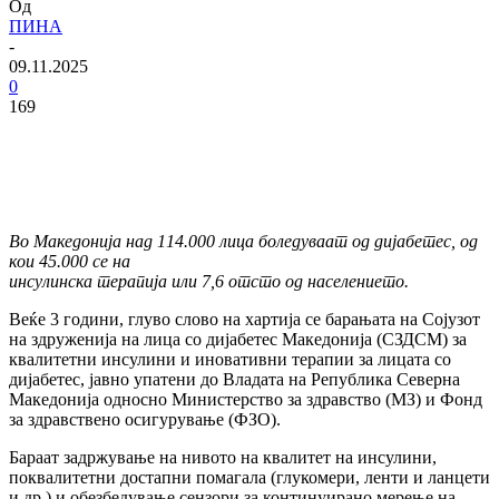
Од
ПИНА
-
09.11.2025
0
169
Во Македонија над 114.000 лица боледуваат од дијабетес, од
кои 45.000 се на
инсулинска терапија или 7,6 отсто од населението.
Веќе 3 години, глуво слово на хартија се барањата на Сојузот
на здруженија на лица со дијабетес Македонија (СЗДСМ) за
квалитетни инсулини и иновативни терапии за лицата со
дијабетес, јавно упатени до Владата на Република Северна
Македонија односно Министерство за здравство (МЗ) и Фонд
за здравствено осигурување (ФЗО).
Бараат задржување на нивото на квалитет на инсулини,
поквалитетни достапни помагала (глукомери, ленти и ланцети
и др.) и обезбедување сензори за континуирано мерење на