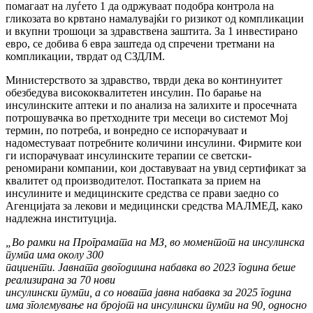
помагаат на луѓето 1 да одржуваат подобра контрола на
гликозата во крвтано намалувајќи го ризикот од компликации
и вкупни трошоци за здравствена заштита. За 1 инвестирано
евро, се добива 6 евра заштеда од спречени третмани на
компликации, тврдат од СЗДЛМ.
Министерството за здравство, тврди дека во континуитет
обезбедува висококвалитетен инсулин. По барање на
инсулинските аптеки и по анализа на залихите и просечната
потрошувачка во претходните три месеци во системот Мој
термин, по потреба, и вонредно се испорачуваат и
надоместуваат потребните количини инсулини. Фирмите кои
ги испорачуваат инсулинските терапии се светски-
реномирани компании, кои доставуваат на увид сертификат за
квалитет од производителот. Постапката за прием на
инсулините и медицинските средства се прави заедно со
Агенцијата за лекови и медицински средства МАЛМЕД, како
надлежна институција.
„Во рамки на Програмата на МЗ, во моментот на инсулинска
пумпа има околу 300
пациенти. Јавната двогодишна набавка во 2023 година беше
реализирана за 70 нови
инсулински пумпи, а со новата јавна набавка за 2025 година
има зголемување на бројот на инсулински пумпи на 90, односно