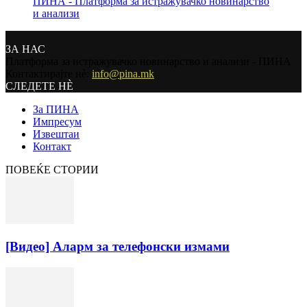
ПИНА - Платформа за истражувачко новинарство
и анализи
ЗА НАС
Платформа за истражувачко новинарство и анализи - ПИНА
Контактирајте нѐ:
info@pina.mk
СЛЕДЕТЕ НЀ
За ПИНА
Импресум
Извештаи
Контакт
ПОВЕЌЕ СТОРИИ
[Видео] Аларм за телефонски измами