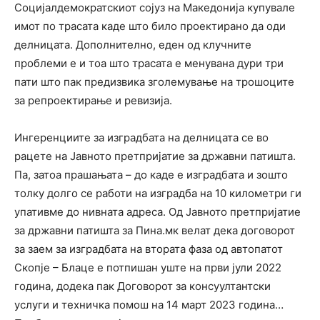
Социјалдемократскиот сојуз на Македонија купувале
имот по трасата каде што било проектирано да оди
делницата. Дополнително, еден од клучните
проблеми е и тоа што трасата е менувана дури три
пати што пак предизвика зголемување на трошоците
за репроектирање и ревизија.
Ингеренциите за изградбата на делницата се во
рацете на Јавното претпријатие за државни патишта.
Па, затоа прашањата – до каде е изградбата и зошто
толку долго се работи на изградба на 10 километри ги
упативме до нивната адреса. Од Јавното претпријатие
за државни патишта за Пина.мк велат дека договорот
за заем за изградбата на втората фаза од автопатот
Скопје – Блаце е потпишан уште на први јули 2022
година, додека пак Договорот за консуултантски
услуги и техничка помош на 14 март 2023 година…