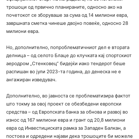
трошоци од првично планираните, односно ако на
почетокот се зборуваше за сума од 14 милиони евра,
завршната сметка чинеше двојно повеќе, односно 28
милиони евра.
Но, дополнително, попроблематичниот дел е втората
делница – од селото Блаце до клучката кај спортскиот
аеродром „Стенковец“ бидејќи иако тендерот беше
распишан во јули 2023-та година, до денеска не е
ангажиран изведувач.
Дополнително, во јавноста се проблематизира фактот
што токму за овој проект се обезбедени европски
средства – од Европската банка за обнова и развој во
износ од 167 милиони евра и грант од 20,8 милиони
евра од Инвестициската рамка за Западен Балкан, а
постоеа и одредени најави дека трошоците би можеле