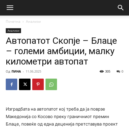
Почетна
Анализи
Анализи
Автопатот Скопје – Блаце
– големи амбиции, малку
километри автопат
Од
ПИНА
-
11.06.2025
305
0
Изградбата на автопатот кој треба да ја поврзе
Македонија со Косово преку граничниот премин
Блаце, повеќе од една деценија претставува проект