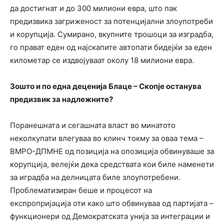
да достигнат и до 300 милиони евра, што пак
предизвика загриженост за потенцијални злоупотреби
и корупција. Сумирано, вкупните трошоци за изградба,
го прават еден од најскапите автопати бидејќи за еден
километар се издвојуваат околу 18 милиони евра.
Зошто и по една деценија Блаце – Скопје останува
предизвик за надлежните?
Поранешната и сегашната власт во минатото
неколкупати влегуваа во клинч токму за оваа тема –
ВМРО-ДПМНЕ од позиција на опозиција обвинуваше за
корупција, велејќи дека средствата кои биле наменети
за иградба на делницата биле злоупотребени.
Проблематизиран беше и процесот на
експропријација оти како што обвинуваа од партијата –
функционери од Демократската унија за интеграции и