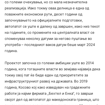
со големи очекувања, но со мала незначителна
реализација. Иако токму оваа делница е една од
поважните економски рути, десет години од
започнувањето на официјалните подготовки,
автопатот се уште е далеку од завршен, иако низ текот
на годините, со промените на централната власт се
споменуваа неколку датуми за негово пуштање во
употреба – последниот ваков датум беше март 2024
година.
Проектот започна со големи амбиции уште во 2014
година, кога тогашните власти во земјава најавија дека
токму овој пат ќе биде еден од приоритетите за
инфраструктруниот развој на државата. Во 2019
година, Косово кој како изведувач на градежните
работи ја најми фирмата „Бехтел и Енка“, го заврши
својот дел од автопатот до македонската граница, што