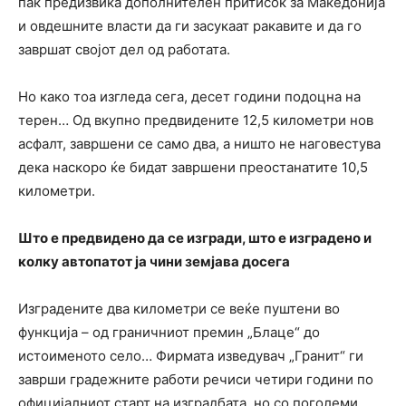
пак предизвика дополнителен притисок за Македонија
и овдешните власти да ги засукаат ракавите и да го
завршат својот дел од работата.
Но како тоа изгледа сега, десет години подоцна на
терен… Од вкупно предвидените 12,5 километри нов
асфалт, завршени се само два, а ништо не наговестува
дека наскоро ќе бидат завршени преостанатите 10,5
километри.
Што е предвидено да се изгради, што е изградено и
колку автопатот ја чини земјава досега
Изградените два километри се веќе пуштени во
функција – од граничниот премин „Блаце“ до
истоименото село… Фирмата изведувач „Гранит“ ги
заврши градежните работи речиси четири години по
официјалниот старт на изградбата, но со поголеми