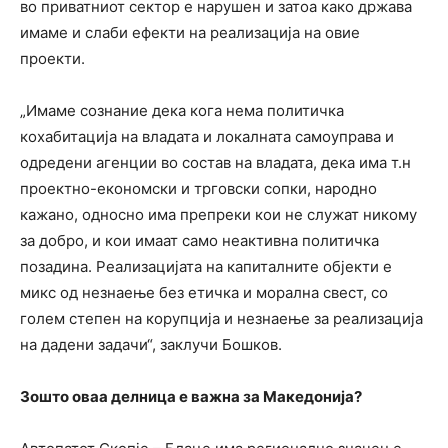
во приватниот сектор е нарушен и затоа како држава
имаме и слаби ефекти на реализација на овие
проекти.
„Имаме сознание дека кога нема политичка
кохабитација на владата и локалната самоуправа и
одредени агенции во состав на владата, дека има т.н
проектно-економски и трговски сопки, народно
кажано, односно има препреки кои не служат никому
за добро, и кои имаат само неактивна политичка
позадина.
Реализацијата на капиталните објекти е
микс од незнаење без етичка и морална свест, со
голем степен на корупција и незнаење за реализација
на дадени задачи“, заклучи Бошков.
Зошто оваа делница е важна за Македонија?