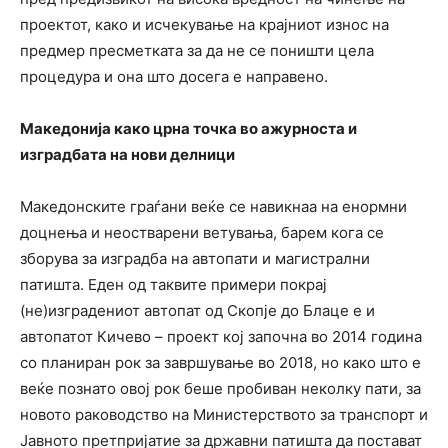
проектот, како и исчекување на крајниот износ на
предмер пресметката за да не се поништи цела
процедура и она што досега е направено.
Македонија како црна точка во ажурноста и
изградбата на нови делници
Македонските граѓани веќе се навикнаа на енормни
доцнења и неостварени ветувања, барем кога се
зборува за изградба на автопати и магистрални
патишта. Еден од таквите примери покрај
(не)изградениот автопат од Скопје до Блаце е и
автопатот Кичево – проект кој започна во 2014 година
со планиран рок за завршување во 2018, но како што е
веќе познато овој рок беше пробиван неколку пати, за
новото раководство на Министерството за транспорт и
Јавното претпријатие за државни патишта да постават