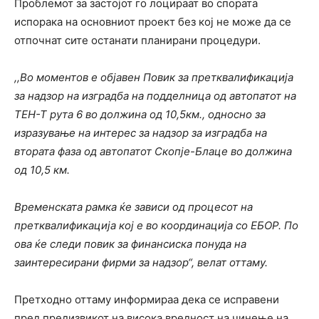
Проблемот за застојот го лоцираат во спората
испорака на основниот проект без кој не може да се
отпочнат сите останати планирани процедури.
,,Во моментов е објавен Повик за претквалификација
за надзор на изградба на подделница од автопатот на
ТЕН-Т рута 6 во должина од 10,5км., односно за
изразување на интерес за надзор за изградба на
втората фаза од автопатот Скопје-Блаце во должина
од 10,5 км.
Временската рамка ќе зависи од процесот на
претквалификација кој е во координација со ЕБОР.
По
ова ќе следи повик за финансиска понуда на
заинтересирани фирми за надзор“, велат оттаму.
Претходно оттаму информираа дека се исправени
пред предизвикот на висока вредност на чинење на