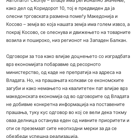
Автопатот Скопје – Блаце има регионално значење,
како дел од Коридорот 10, тој е предвиден да ја
олесни трговската размена помеѓу Македонија и
Косово – земја во која нашата земја има голем извоз, а
покрај Косово, се олеснува и движењето на товарните
возила и пошироко, низ регионот на Западен Балкан.
Одговори за тоа како влијае доцнењето со изградбата
врз економијата побаравме од ресорното
министерство, од каде не препратија на адреса на
Владата. Но, на прашањата колкави се економските
загуби и како немањето на квалитетен пат влијае врз
македонската економија од во одговорите од Владата
не добивме конкретна информација на поставените
прашања, туку кус одговор во кој се вели дека токму
оваа делница останува еден од нивните приоритети и
оти се преземаат сите неопходни мерки за да се
обезбеди успешна реализација.