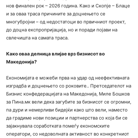
нов финален рок – 2026 година. Како и Скопје – Блаце
и за оваа траса причините за доцнењето се
многубројни – од недостатоци во првичниот проект,
до доцна експропријација, но и поради појави на
свлечишта на самата траса.
Како оваа делница влијае врз бизнисот во
Македонија?
Економијата е можеби прва на удар од неефективната
изградба и доцнењето со роковите.. Претседателот на
Бизнис конфедерацијата на Македонија, Миле Бошков
за Пина.мк вели дека загубите за бизнисот се огромни,
па дури и немерливи бидејќи како што вели, наместо
да градиме нови позиции и партнерства со која би се
зајакнувала соработката помеѓу економските
оператори, со недоволната активност во конкретниот