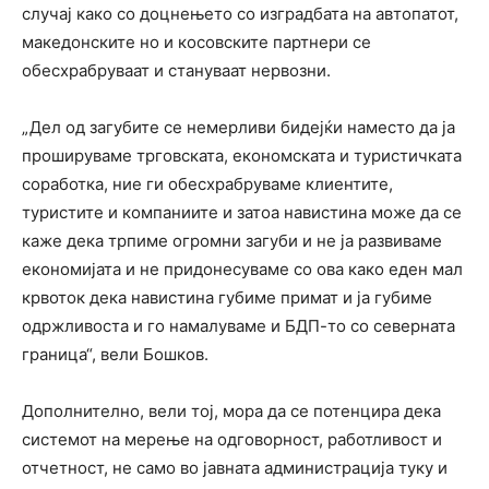
случај како со доцнењето со изградбата на автопатот,
македонските но и косовските партнери се
обесхрабруваат и стануваат нервозни.
„Дел од загубите се немерливи бидејќи наместо да ја
прошируваме трговската, економската и туристичката
соработка, ние ги обесхрабруваме клиентите,
туристите и компаниите и затоа навистина може да се
каже дека трпиме огромни загуби и не ја развиваме
економијата и не придонесуваме со ова како еден мал
крвоток дека навистина губиме примат и ја губиме
одржливоста и го намалуваме и БДП-то со северната
граница“, вели Бошков.
Дополнително, вели тој, мора да се потенцира дека
системот на мерење на одговорност, работливост и
отчетност, не само во јавната администрација туку и