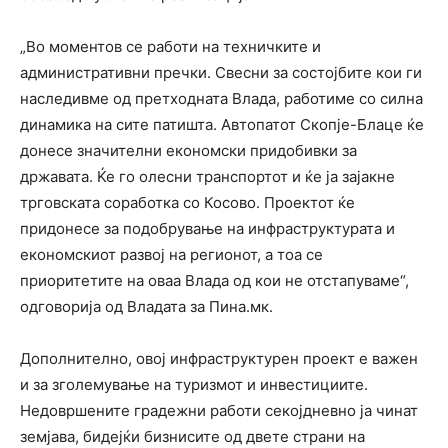
„Во моментов се работи на техничките и
административни пречки. Свесни за состојбите кои ги
наследивме од претходната Влада, работиме со силна
динамика на сите патишта. Автопатот Скопје-Блаце ќе
донесе значителни економски придобивки за
државата. Ќе го олесни транспортот и ќе ја зајакне
трговската соработка со Косово. Проектот ќе
придонесе за подобрување на инфраструктурата и
економскиот развој на регионот, а тоа се
приоритетите на оваа Влада од кои не отстапуваме“,
одговорија од Владата за Пина.мк.
Дополнително, овој инфраструктурен проект е важен
и за зголемување на туризмот и инвестициите.
Недовршените градежни работи секојдневно ја чинат
земјава, бидејќи бизнисите од двете страни на