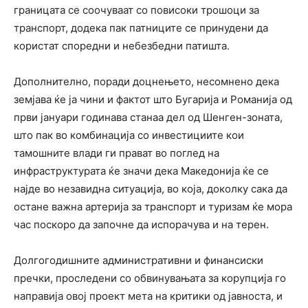
границата се соочуваат со повисоки трошоци за
транспорт, додека пак патниците се принудени да
користат споредни и небезбедни патишта.
Дополнително, поради доцнењето, несомнено дека
земјава ќе ја чини и фактот што Бугарија и Романија од
први јануари годинава станаа дел од Шенген-зоната,
што пак во комбинација со инвестициите кои
тамошните влади ги прават во поглед на
инфраструктурата ќе значи дека Македонија ќе се
најде во незавидна ситуација, во која, доколку сака да
остане важна артерија за транспорт и туризам ќе мора
час поскоро да започне да испорачува и на терен.
Долгогодишните административни и финансиски
пречки, проследени со обвинувањата за корупција го
направија овој проект мета на критики од јавноста, и