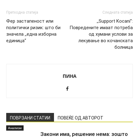
Претходна статија
Следната статија
Фер застапеност или
,,Support Kocani”:
политички ризик: што би
Повредените имаат потреба
значела ,,една изборна
од хумани услови за
единица“
лекување во кочанската
болница
ПИНА
ПОВРЗАНИ СТАТИИ
ПОВЕЌЕ ОД АВТОРОТ
Анализи
Закони има, решение нема: зошто