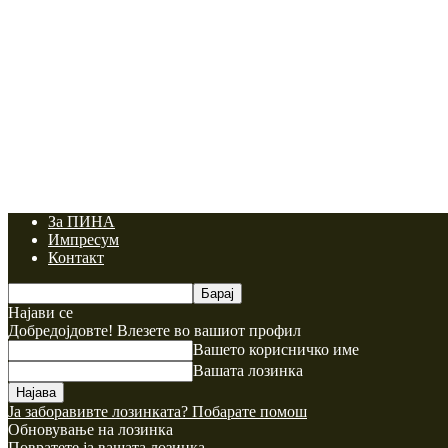
За ПИНА
Импресум
Контакт
Најави се
Добредојдовте! Влезете во вашиот профил
Вашето корисничко име
Вашата лозинка
Ја заборавивте лозинката? Побарате помош
Обновување на лозинка
Повратете ја вашата лозинка