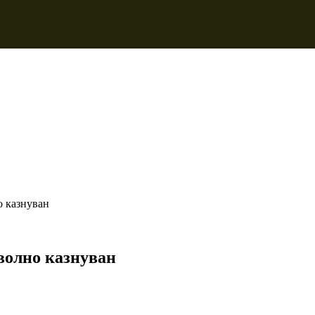
о казнуван
оволно казнуван