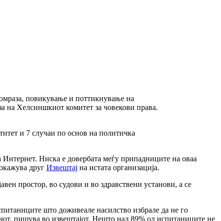
 омраза, повикување и поттикнување на
за на Хелсиншкиот комитет за човекови права.
титет и 7 случаи по основ на политичка
 Интернет. Ниска е довербата меѓу припадниците на оваа
покажува друг
Извештај
на истата организација.
авен простор, во судови и во здравствени установи, а се
испитаниците што доживеале насилство избрале да не го
ѓачот, пишува во извештајот. Нешто над 89% од испитаниците не