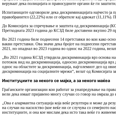
веруваат дека полицијата и правосудните органи ќе ги заштити
Испитаниците одговориле дека дискриминацијата најчесто ја пр
правобранител (22,22%) или се обратиле кај адвокат (11,11%).
До Комисијата за спречување и заштита од дискриминација (КСЗ
Претходната 2023 година до КСЗД биле доставени вкупно 29 пр
Во 2021 година биле поднесени 14 претставки во кои како осно
вакви претставки. Ова значи дека бројот на поднесени претстав
2021, но опаднал во 2023 година во однос на 2022 година, вел
„Во 2021 година КСЗД утврдила дискриминација врз основа на с
потежок вид на дискриминација, односно дискриминација врз дв
однос на областите за дискриминација, најголемиот дел од ов
дискриминација на социјалните мрежи“, велат од Комисијата з
Институциите за некого се мајка, а за некого маќеа
Граѓанските организации кои работат за унапредување на права
вели дека имаат пријавено многу случаи со говор на омраза до
„
Ова е алармантна ситуација која веќе резултира и може да рез
на случаи на насилство (кое веќе ни се случува со семејното 
институциите, и она кое мислам дека исто така веќе го живееме,