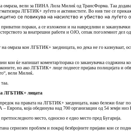
на омраза, вели за ПИНА Лила Милиќ од ТрансФорма. Таа додава 
тигматизира ЛГБТИК+ луѓето и активистите. Во нив тие се прика
цитно се повикува на насилство и убиство на луѓето о
приватни пораки, а се изложени и на навредливи и заканувачки 
истерството за внатрешни работи и ОЈО, сепак поголемиот дел од
на омраза кон ЛГБТИК+ заедницата, но дека не го казнуваат, осв
ѓани кои ќе напишат коментар/порака со заканувачка содржина к
законите, но ако ЛГБТИК+ лице поднесе пријава полицијата и обв
о“, вели Милиќ.
 таа.
 на ЛГБТИК+ лицата
апредок на правата на ЛГБТИК+ заедницата, иако бележи благ по
– Европа, која обединува над 700 организации од 54 земји низ 
 претпоследното место, односно е едно место пред Бугарија.
ана сериозен проблем и покрај безбројните пријави кои се подне