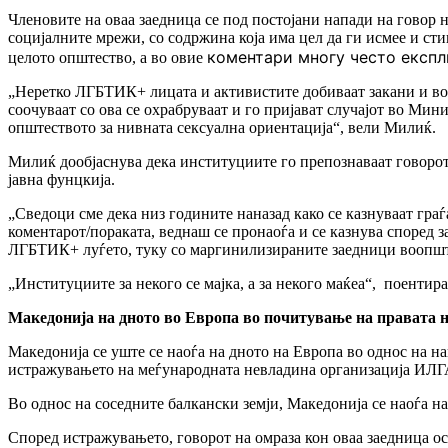
Членовите на оваа заедница се под постојани напади на говор 
социјалните мрежи, со содржина која има цел да ги исмее и с
коментари многу често експли
целото општество, а во овие
„Неретко ЛГБТИК+ лицата и активистите добиваат закани и во 
соочуваат со ова се охрабруваат и го пријават случајот во Мин
општеството за нивната сексуална ориентација“, вели Милиќ.
Милиќ дообјаснува дека институциите го препознаваат говорот 
јавна фунцкија.
„Сведоци сме дека низ годините наназад како се казнуваат гра
коментарот/пораката, веднаш се пронаоѓа и се казнува според 
ЛГБТИК+ луѓето, туку со маргинилизираните заедници воопшт
„Институциите за некого се мајка, а за некого маќеа“,
поентира
Македонија на дното во Европа во почитување на правата
Македонија се уште се наоѓа на дното на Европа во однос на н
истражувањето на меѓународната невладина организација ИЛГА 
Во однос на соседните балкански земји, Македонија се наоѓа на
Според истражувањето, говорот на омраза кон оваа заедница ост