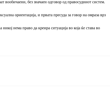
аат вообичаени, без значаен одговор од правосудниот систем.
ксуална ориентација, и првата пресуда за говор на омраза врз
 никој нема право да креира ситуација во која ќе става во