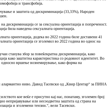
хомофобија и трансфобија.
ечување и заштита од дискриминација (33,33%), Народен
ешен.
 на дискриминација се за сексуална ориентација и попреченост.
ија била наведена сексуалната ориентација.
лната ориентација, додека во 2022 година биле доставени 41
уалната ориентација се зголемил во 2022 година во однос на
учаи станува збор за повеќекратна дискриминација, како
ција како заштитна карактеристика со родовиот идентитет. Во
е, односно вршење вознемирување, како форма на
о и алармантно ниво. Давид Тасевски од „Квир Центар“ за ПИНА
илството кое веќе е присутно кај нас, понатаму, зголемен број
идно непријавување или несоодветна заштита од страна на
изација и зголемени тензии.“, вели Тасевски.