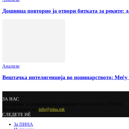
Дошница повторно ја отвори битката за реките: 
Анализи
Вештачка интелигенција во новинарството: Меѓу 
ЗА НАС
Платформа за истражувачко новинарство и анализи - ПИНА
Контактирајте нѐ:
info@pina.mk
СЛЕДЕТЕ НЀ
За ПИНА