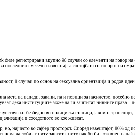
mk биле регистрирани вкупно 98 случаи со елементи на говор на
 последниот месечен извештај за состојбата со говорот на омра
дност, 8 случаи по основ на сексуална ориентација и родов иден
 мета на напади, закани, па и повици за насилство, посебно на
уваат дека институциите може да ги заштитат нивните права – 
увствуваат безбедно во полициска станица, јавниот транспорт, ј
ијализација и соседството во кое живеат.
, но, најчесто во сајбер просторот. Според извештајот, 80% од 
ват нема да добијат ниту заштита, ниту пак би бил откриен напа