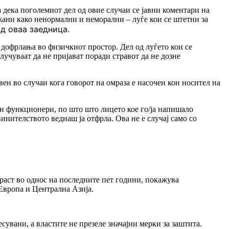
дека поголемиот дел од овие случаи се јавни коментари на
жани како ненормални и неморални – луѓе кои се штетни за
д оваа заедница.
дофрлања во физичкиот простор. Дел од луѓето кои се
лучуваат да не пријават поради стравот да не дозне
ен во случаи кога говорот на омраза е насочен кон носител на
он функционери, по што што лицето кое го/ја напишало
инителството веднаш ја отфрла. Ова не е случај само со
раст во однос на последните пет години, покажува
Европа и Централна Азија.
сувани, а властите не презеле значајни мерки за заштита.