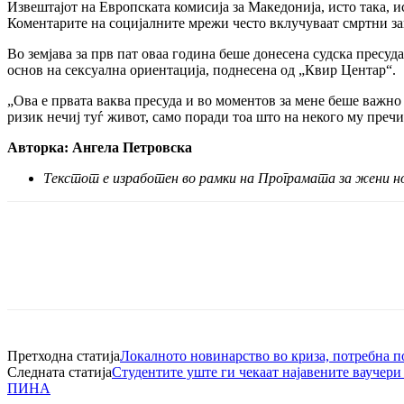
Извештајот на Европската комисија за Македонија, исто така, и
Коментарите на социјалните мрежи често вклучуваат смртни за
Во земјава за прв пат оваа година беше донесена судска пресуда
основ на сексуална ориентација, поднесена од „Квир Центар“.
„Ова е првата ваква пресуда и во моментов за мене беше важно д
ризик нечиј туѓ живот, само поради тоа што на некого му преч
Авторка: Ангела Петровска
Текстот е изработен во рамки на Програмата за жени 
Претходна статија
Локалното новинарство во криза, потребна п
Следната статија
Студентите уште ги чекаат најавените ваучери
ПИНА