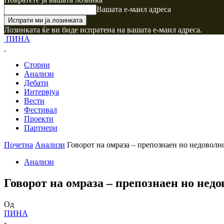
Вашата е-маил адреса
Лозинката ќе ви биде испратена на вашата е-маил адреса.
ПИНА
Стории
Анализи
Дебати
Интервјуа
Вести
Фестивал
Проекти
Партнери
Почетна
Анализи
Говорот на омраза – препознаен но недоволн
Анализи
Говорот на омраза – препознаен но нед
Од
ПИНА
-