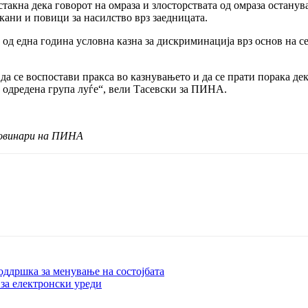
стакна дека говорот на омраза и злосторствата од омраза останув
кани и повици за насилство врз заедницата.
 од една година условна казна за дискриминација врз основ на се
а се воспостави пракса во казнувањето и да се прати порака дека
и одредена група луѓе“, вели Тасевски за ПИНА.
новинари на ПИНА
оддршка за менување на состојбата
 за електронски уреди