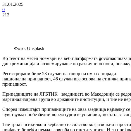
31.01.2025
0
212
Фото: Unsplash
Во текот на месец ноември на веб-платформата govornaomraza.
дискриминација и вознемирување по различни основи, покажува
Регистрирани биле 53 случаи на говор на омраза поради
национална припадност, 46 случаи врз основа на етничка припа
припадност.
Припадниците на ЛГБТИК+ заедницата во Македонија се редовна
маргинализирана група во државните институции, и тие не вер
Според извештајот припадниците на оваа заедница најмалку се ч
чувствуваат побезбедни во културните установи, местата за соц
Тие трпат психичко и вербално насилство во физичкиот простор
пријават, бидејќи немаат доверба во институциите. И да прија