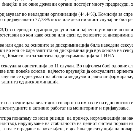
, бидејќи и во овие државни органи постојат многу предрасуди, 
ијавуваат во невладина организација (44,44%), Комисија за спр
 По пријавувањето 77,78% посочиле дека нивниот случај не бил р
Д) за периодот од април до јуни лани најчесто утврдени основи
етставки во кои како основ или еден од основите за дискриминац
ва или една од основите за дискриминација била наведена сексуа
ки во кои се бара заштита од дискриминација врз основа на секс
ат од Комисијата за заштита од дискриминација за ПИНА.
ексуална ориентација во 11 случаи. Во најголем број од овие сл
е или повеќе основи, најчесто врзувајќи ја сексуалната ориента
ие случаи се однесуваат на областа медиуми и јавно информирањ
а заштита од дискриминација.
та на заедницата велат дека говорот на омраза е на едно висок
 институциите и активно работат на мониторинг и пријавување.
ултира понатаму со нови ризици, на пример, нормализација на нас
насилство), нарушување на стабилноста на целиот систем поради 
 а тоа е страдање на кохезијата, и доаѓање до ситуација на полар