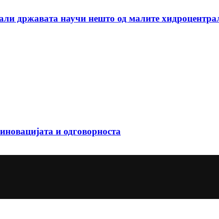
дали државата научи нешто од малите хидроцентра
иновацијата и одговорноста