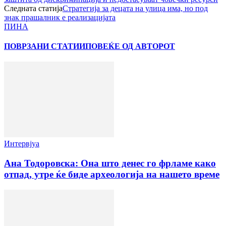
Следната статија
Стратегија за децата на улица има, но под
знак прашалник е реализацијата
ПИНА
ПОВРЗАНИ СТАТИИ
ПОВЕЌЕ ОД АВТОРОТ
Интервјуа
Ана Тодоровска: Она што денес го фрламе како
отпад, утре ќе биде археологија на нашето време