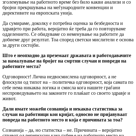
зголемување на работното време без било какви анализи и со
бројни прекршувања на меѓународните конвенции и
директивите на европската унија.
Да сумираме, доколку е потребна оценка за безбедноста и
здравјето при работа, веројатно ќе треба да го повторуваме
одделението. Се обидуваме со неменување на работите да
добиеме друг резултат. Тоа според светски мислители е основа
за други состојби.
Што е неопходно да преземаат државата и работодавачите
за намалување на бројот на смртни случаи и повреди на
работните места?
Одговорност! Лична недвосмислена одговорност, а не
флоскули од типот на – политичка одговорност, која самата по
себе нема никаква логика и смисла кога нашите граѓани
неспроведувањето на законите го плаќаат со своето здравје и
живот.
Дали имате можеби сознанија и некаква статистика за
случаи на работници кои кријат, односно не пријавуваат
повреда на работното место и која е причината за тоа?
Сознанија – да, но статистка – не. Причината – веројатно
стравот од реперкусии како губење на работното место на