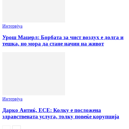
Интервјуа
Урош Мацерл: Борбата за чист воздух е долга и
тешка, но мора да стане начин на живот
Интервјуа
Дарко Антиќ, ЕСЕ: Колку е посложена
здравствената услуга, толку повеќе корупција