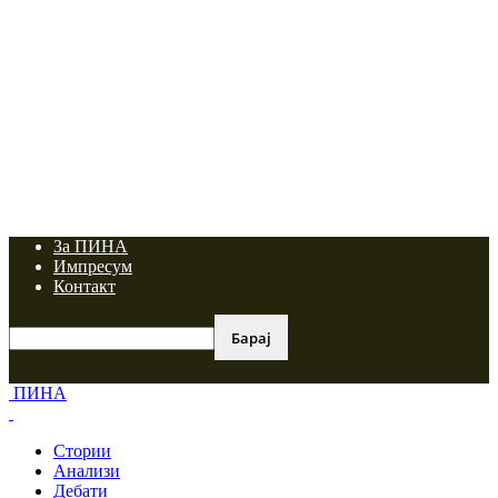
За ПИНА
Импресум
Контакт
ПИНА
Стории
Анализи
Дебати