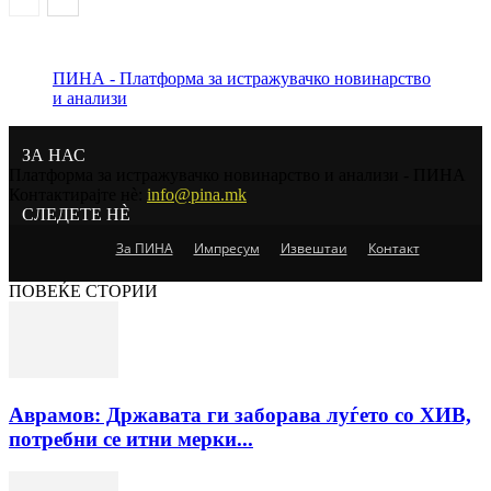
ПИНА - Платформа за истражувачко новинарство
и анализи
ЗА НАС
Платформа за истражувачко новинарство и анализи - ПИНА
Контактирајте нѐ:
info@pina.mk
СЛЕДЕТЕ НЀ
За ПИНА
Импресум
Извештаи
Контакт
ПОВЕЌЕ СТОРИИ
Аврамов: Државата ги заборава луѓето со ХИВ,
потребни се итни мерки...