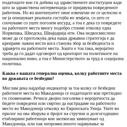
податоците кои ги добива од здравствените институции каде
што за здравствена интервенција се пријавува повредениот
работник. Но во континуитет овие извештаи не се целосни и
не ја опишуваат реалната состојба во земјата, со што се
соочуваме со уште поголем апсурд, а тоа е дека со повредите
на работните места многу подобро стоиме отколку една
Норвешка, Шведска, Швајцарија итн. Ова недвосмислено
може да се протолкува дека наша државна стратегија е да
креираме лажни вести кога станува збор за безбедноста и
здравјето на работните места. Зошто е тоа така, веројатно
треба да го дадат одговорот од креаторот на политиките на
национално ниво, а тоа е Министерството за труд и социјална
политика.
Каква е вашата генерална оценка, колку работните места
во државата се безбедни?
Мислам дека најдобар индикатор за тоа колку се безбедни
работните места во Македонија се податоците кои претходно
ги споменавме. Речиси двојно поголема е веројатноста да
бидете повредени или смртно да настрадаме на работното
место во Македонија отколку во Европската Унија. Уште во
прилог на ова зборува и бројот на стручни и долгогодишно
етаблирани работници кои засекогаш заминуваат од
Македонија, или пак непромисленото најавување за