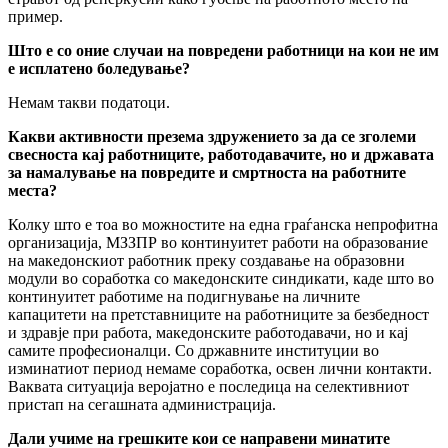
пример.
Што е со оние случаи на повредени работници на кои не им
е исплатено боледување?
Немам такви податоци.
Какви активности презема здружението за да се зголеми
свесноста кај работниците, работодавачите, но и државата
за намалување на повредите и смртноста на работните
места?
Колку што е тоа во можностите на една граѓанска непрофитна
организација, МЗЗПР во континуитет работи на образование
на македонскиот работник преку создавање на образовни
модули во соработка со македонските синдикати, каде што во
континуитет работиме на подигнување на личните
капацитети на претставниците на работниците за безбедност
и здравје при работа, македонските работодавачи, но и кај
самите професионалци. Со државните институции во
изминатиот период немаме соработка, освен лични контакти.
Ваквата ситуација веројатно е последица на селективниот
пристап на сегашната администрација.
Дали учиме на грешките кои се направени минатите