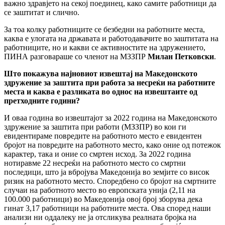
важно здравјето на секој поединец, како самите работници да
се заштитат и слично.
За тоа колку работниците се безбедни на работните места,
каква е улогата на државата и работодавачите во заштитата на
работниците, но и какви се активностите на здружението,
ПИНА разговараше со членот на МЗЗПР
Милан Петковски
.
Што покажува најновиот извештај на Македонското
здружение за заштита при работа за несреќи на работните
места и каква е разликата во однос на извештаите од
претходните години?
И оваа година во извештајот за 2022 година на Македонското
здружение за заштита при работи (МЗЗПР) во кои ги
евидентираме повредите на работното место е евидентен
бројот на повредите на работното место, како оние од потежок
карактер, така и оние со смртен исход. За 2022 година
нотиравме 22 несреќи на работното место со смртни
последици, што ја вбројува Македонија во земјите со висок
ризик на работното место. Споредбено со бројот на смртните
случаи на работното место во европската унија (2,11 на
100.000 работници) во Македонија овој број зборува дека
гинат 3,17 работници на работните места. Ова според наши
анализи ни оддалеку не ја отсликува реалната бројка на