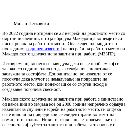
Милан Петковски
Во 2022 година нотирани се 22 несреќи на работното место со
смртни последици, што ја вбројува Македонија во земјите со
висок ризик на работното место. Ова е еден од наодите во
последниот
годишен извештај
на несреќи на работно место на
Македонското здружение за заштита при работа (МЗЗПР).
Истовремено, во него се наведува дека ова е проблем кој се
таложи со години, односно дека секоја нова политика е
заслужна за состојбата. Дополнително, во извештајот се
посочува дека клучот за намалување на повредите на
работното место, кои понекогаш се со смртен исход е
создавање поголема свесност.
Македонското здружение за заштита при работа е единствено
од ваков вид во земјава кое од 2008 година непречено објавува
извештаи за случени несреќи на работното место, ги опфаќа
сите видови на повреди кои се евидентирани во текот на
изминатата година. Нивната главна цел е зголемување на
свесноста кај луѓето за заштита при работа, за тоа колку е