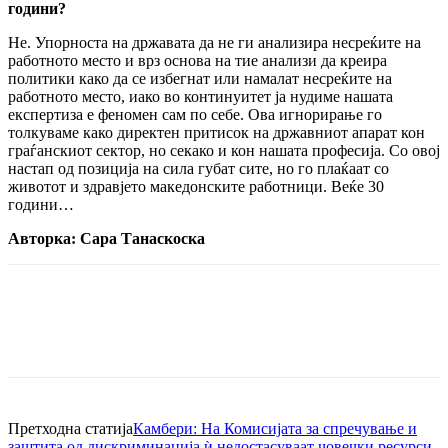
години?
Не. Упорноста на државата да не ги анализира несреќите на
работното место и врз основа на тие анализи да креира
политики како да се избегнат или намалат несреќите на
работното место, иако во континуитет ја нудиме нашата
експертиза е феномен сам по себе. Ова игнорирање го
толкуваме како директен притисок на државниот апарат кон
граѓанскиот сектор, но секако и кон нашата професија. Со овој
настап од позиција на сила губат сите, но го плаќаат со
животот и здравјето македонските работници. Веќе 30
години…
Авторка: Сара Танаскоска
Претходна статија
Камбери: На Комисијата за спречување и
заштита од дискриминација ѝ недостасуваат човечки ресурси