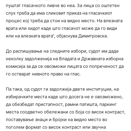
пуштат гласачкото ливче во неа. За лица со оштетен
слух треба да има сликовит приказ на гласачкиот
процес кој треба да стои на видно место. На влезната
врата или ѕидот каде што гласачот може да го види
или на влезната врата“, објаснува Димитровска.
До распишување на следните избори, судот им даде
неколку задолженија на Владата и Државната изборна
комисија за да се овозможи лицата со попреченост да
го остварат нивното право на глас.
Па така, од судот ги задолжија двете институции, на
избирачките места каде што досега не е овозможено,
да обезбедат пристапност, рамни патишта, паркинг
места соодветно обележани со боја со висок контраст,
поставување знаци и бројки на видно место во
поголем формат со висок контраст или звучна