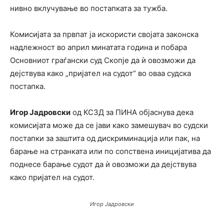
нивно вклучување во постапката за тужба.
Комисијата за првпат ја искористи својата законска
надлежност во април минатата година и побара
Основниот граѓански суд Скопје да ѝ овозможи да
дејствува како „пријател на судот“ во оваа судска
постапка.
Игор
Јадровски
од КСЗД за ПИНА објаснува дека
комисијата може да се јави како замешувач во судски
постапки за заштита од дискриминација или пак, на
барање на странката или по сопствена иницијатива да
поднесе барање судот да ѝ овозможи да дејствува
како пријател на судот.
Игор Јадровски