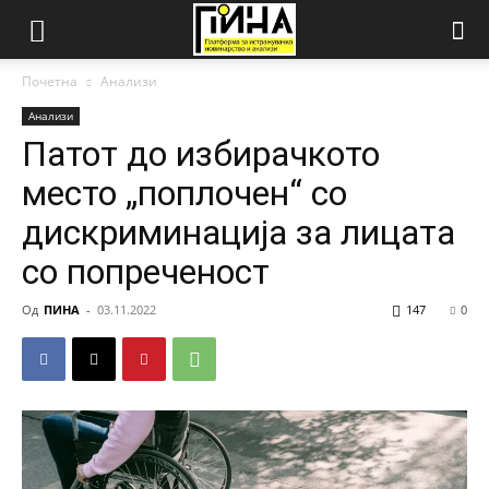
Почетна
Анализи
Анализи
Патот до избирачкото
место „поплочен“ со
дискриминација за лицата
со попреченост
Од
ПИНА
-
03.11.2022
147
0