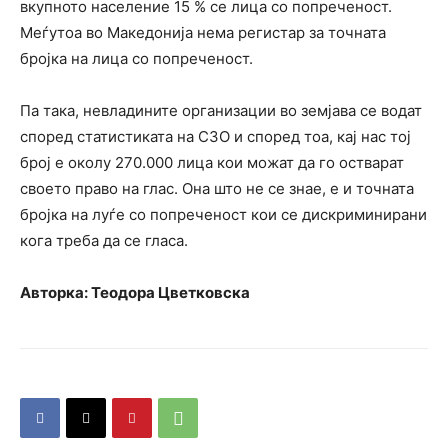
вкупното население 15 % се лица со попреченост.
Меѓутоа во Македонија нема регистар за точната
бројка на лица со попреченост.
Па така, невладините организации во земјава се водат
според статистиката на СЗО и според тоа, кај нас тој
број е околу 270.000 лица кои можат да го остварат
своето право на глас. Она што не се знае, е и точната
бројка на луѓе со попреченост кои се дискриминирани
кога треба да се гласа.
Авторка:
Теодора Цветковска