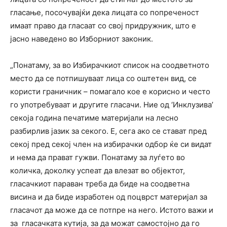
гласање, посочувајќи дека лицата со попреченост
имаат право да гласаат со свој придружник, што е
јасно наведено во Изборниот законик.
„Понатаму, за во Избирачкиот список на соодветното
место да се потпишуваат лица со оштетен вид, се
користи граничник – помагало кое е корисно и често
го употребуваат и другите гласачи. Ние од ‘Инклузива’
секоја година печатиме материјали на лесно
разбирлив јазик за секого. Е, сега ако се стават пред
секој пред секој член на избирачки одбор ќе си видат
и нема да прават гужви. Понатаму за луѓето во
количка, доколку успеат да влезат во објектот,
гласачкиот параван треба да биде на соодветна
висина и да биде изработен од поцврст материјал за
гласачот да може да се потпре на него. Истото важи и
за гласачката кутија, за да можат самостојно да го