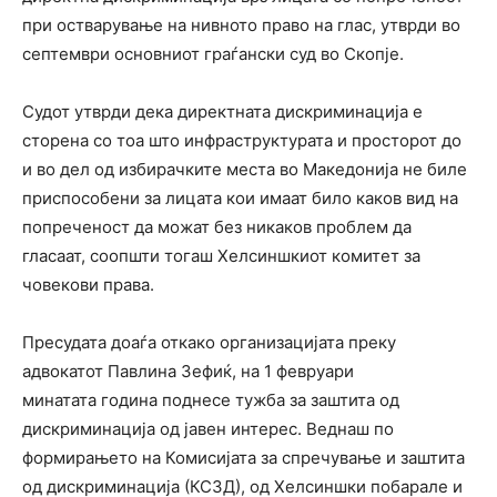
при остварување на нивното право на глас, утврди во
септември основниот граѓански суд во Скопје.
Судот утврди дека директната дискриминација е
сторена со тоа што инфраструктурата и просторот до
и во дел од избирачките места во Македонија не биле
приспособени за лицата кои имаат било каков вид на
попреченост да можат без никаков проблем да
гласаат, соопшти тогаш Хелсиншкиот комитет за
човекови права.
Пресудата доаѓа откако организацијата преку
адвокатот Павлина Зефиќ, на 1 февруари
минатата година поднесе тужба за заштита од
дискриминација од јавен интерес. Веднаш по
формирањето на Комисијата за спречување и заштита
од дискриминација (КСЗД), од Хелсиншки побарале и