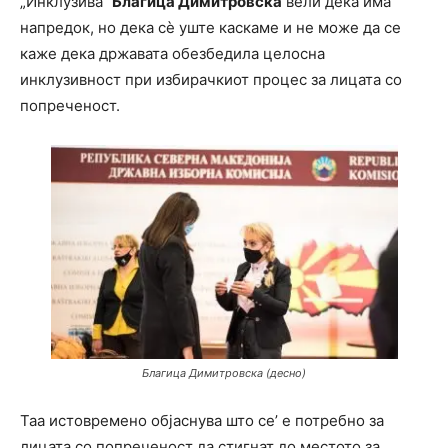
„Инклузива“
Благица Димитровска
вели дека има
напредок, но дека сè уште каскаме и не може да се
каже дека државата обезбедила целосна
инклузивност при избирачкиот процес за лицата со
попреченост.
Благица Димитровска (десно)
Таа истовремено објаснува што се’ е потребно за
лицата со попреченост да стигнат до местото за