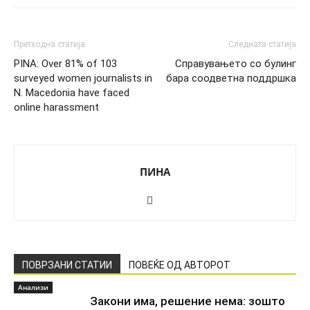
Претходна статија
Следната статија
PINA: Over 81% of 103
Справувањето со булинг
surveyed women journalists in
бара соодветна поддршка
N. Macedonia have faced
online harassment
ПИНА
ПОВРЗАНИ СТАТИИ
ПОВЕЌЕ ОД АВТОРОТ
Анализи
Закони има, решение нема: зошто