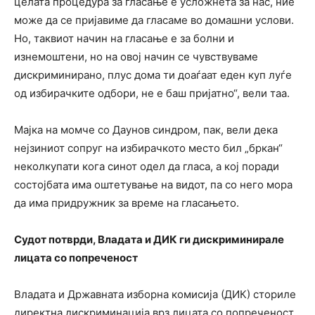
целата процедура за гласање е усложнета за нас, ние
може да се пријавиме да гласаме во домашни услови.
Но, таквиот начин на гласање е за болни и
изнемоштени, но на овој начин се чувствуваме
дискриминирано, плус дома ти доаѓаат еден куп луѓе
од избирачките одбори, не е баш пријатно“, вели таа.
Мајка на момче со Даунов синдром, пак, вели дека
нејзиниот сопруг на избирачкото место бил „бркан“
неколкупати кога синот одел да гласа, а кој поради
состојбата има оштетување на видот, па со него мора
да има придружник за време на гласањето.
Судот потврди, Владата и ДИК ги дискриминирале
лицата со попреченост
Владата и Државната изборна комисија (ДИК) сториле
директна дискриминација врз лицата со попреченост