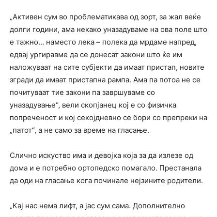
„Активен сум во проблематикава од зорт, за жал веќе
долги години, ама некако уназадуваме на ова поле што
е тажнo… наместо лека – полека да мрдаме напред,
едвај ургиравме да се донесат закони што ќе им
наложуваат на сите субјекти да имаат пристап, новите
згради да имаат пристапна рампа. Ама па потоа не се
почитуваат тие закони па завршуваме со
уназадување“, вели скопјанец кој е со физичка
попреченост и кој секојдневно се бори со препреки на
„патот“, а не само за време на гласање.
Слично искуство има и девојка која за да излезе од
дома и е потребно ортопедско помагало. Престанала
да оди на гласање кога починале нејзините родители.
„Кај нас нема лифт, а јас сум сама. Дополнително