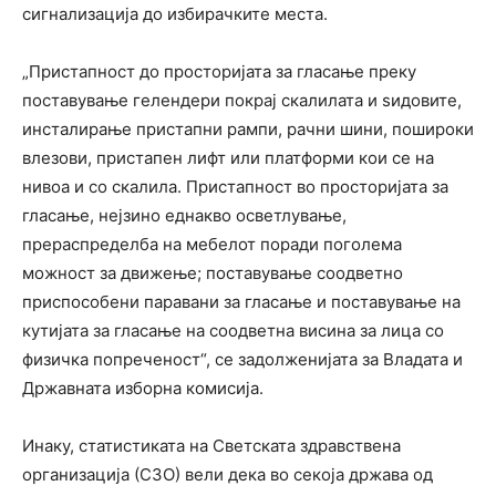
сигнализација до избирачките места.
„Пристапност до просторијата за гласање преку
поставување гелендери покрај скалилата и ѕидовите,
инсталирање пристапни рампи, рачни шини, пошироки
влезови, пристапен лифт или платформи кои се на
нивоа и со скалила. Пристапност во просторијата за
гласање, нејзино еднакво осветлување,
прераспределба на мебелот поради поголема
можност за движење; поставување соодветно
приспособени паравани за гласање и поставување на
кутијата за гласање на соодветна висина за лица со
физичка попреченост“, се задолженијата за Владата и
Државната изборна комисија.
Инаку, статистиката на Светската здравствена
организација (СЗО) вели дека во секоја држава од