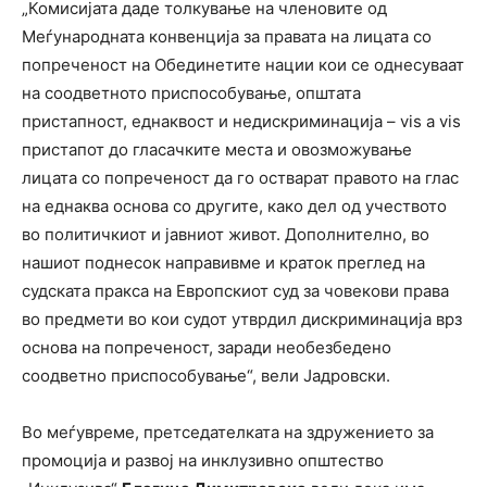
„Комисијата даде толкување на членовите од
Меѓународната конвенција за правата на лицата со
попреченост на Обединетите нации кои се однесуваат
на соодветното приспособување, општата
пристапност, еднаквост и недискриминација – vis a vis
пристапот до гласачките места и овозможување
лицата со попреченост да го остварат правото на глас
на еднаква основа со другите, како дел од учеството
во политичкиот и јавниот живот. Дополнително, во
нашиот поднесок направивме и краток преглед на
судската пракса на Европскиот суд за човекови права
во предмети во кои судот утврдил дискриминација врз
основа на попреченост, заради необезбедено
соодветно приспособување“, вели Јадровски.
Во меѓувреме, претседателката на здружението за
промоција и развој на инклузивно општество