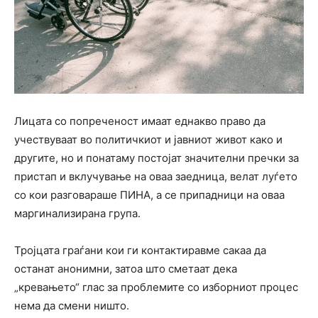
Лицата со попреченост имаат еднакво право да
учествуваат во политичкиот и јавниот живот како и
другите, но и понатаму постојат значителни пречки за
пристап и вклучување на оваа заедница, велат луѓето
со кои разговараше ПИНА, а се припадници на оваа
маргинализирана група.
Тројцата граѓани кои ги контактиравме сакаа да
останат анонимни, затоа што сметаат дека
„кревањето“ глас за проблемите со изборниот процес
нема да смени ништо.