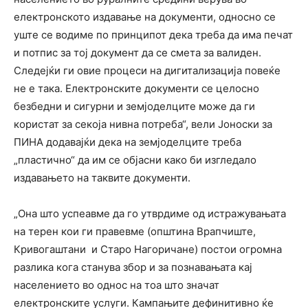
електронското издавање на документи, односно се
уште се водиме по принципот дека треба да има печат
и потпис за тој документ да се смета за валиден.
Следејќи ги овие процеси на дигитализација повеќе
не е така. Електронските документи се целосно
безбедни и сигурни и земјоделците може да ги
користат за секоја нивна потреба“, вели Јоноски за
ПИНА додавајќи дека на земјоделците треба
„пластично“ да им се објасни како би изгледало
издавањето на таквите документи.
„Она што успеавме да го утврдиме од истражувањата
на терен кои ги правевме (општина Врапчиште,
Кривогаштани и Старо Нагоричане) постои огромна
разлика кога станува збор и за познавањата кај
населението во однос на тоа што значат
електронските услуги. Кампањите дефинитивно ќе