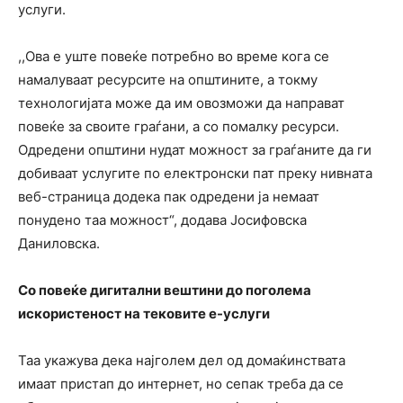
услуги.
,,Ова e уште повеќе потребно во време кога се
намалуваат ресурсите на општините, а токму
технологијата може да им овозможи да направат
повеќе за своите граѓани, а со помалку ресурси.
Одредени општини нудат можност за граѓаните да ги
добиваат услугите по електронски пат преку нивната
веб-страница додека пак одредени ја немаат
понудено таа можност“, додава Јосифовска
Даниловска.
Со повеќе дигитални вештини до поголема
искористеност на тековите е-услуги
Таа укажува дека најголем дел од домаќинствата
имаат пристап до интернет, но сепак треба да се