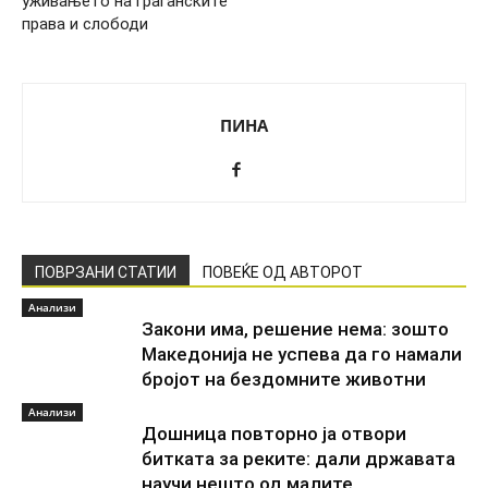
уживањето на граѓанските
права и слободи
ПИНА
ПОВРЗАНИ СТАТИИ
ПОВЕЌЕ ОД АВТОРОТ
Анализи
Закони има, решение нема: зошто
Македонија не успева да го намали
бројот на бездомните животни
Анализи
Дошница повторно ја отвори
битката за реките: дали државата
научи нешто од малите