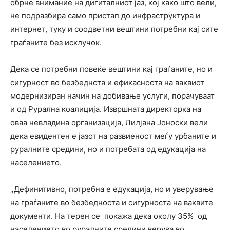
обрне внимание на дигиталниот јаз, кој како што вели,
не подразбира само пристап до инфраструктура и
интернет, туку и соодветни вештини потребни кај сите
граѓаните без исклучок.
Дека се потребни повеќе вештини кај граѓаните, но и
сигурност во безбеднста и ефикасноста на ваквиот
модернизиран начин на добивање услуги, порачуваат
и од Рурална коалиција. Извршната директорка на
оваа невладина организација, Лилјана Јоноски вели
дека евидентен е јазот на развиеност меѓу урбаните и
руралните средини, но и потребата од едукација на
населението.
„Дефинитивно, потребна е едукација, но и уверување
на граѓаните во безбедноста и сигурноста на ваквите
документи. На терен се покажа дека околу 35% од
населението во руралните средини верува во