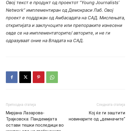
Овој текст е продукт од проектот “Young Journalists’
Network” имплементиран од Демокраси Лаб. Овој
проект е поддржан од Амбасадата на САД. Мислењата,
откритијата и заклучоците или препораките изнесени
овде се на имплементаторите/ авторите, и не ги
одразуваат оние на Владата на САД.
Претходна статија
Следната статија
Мирјана Лазарова-
Кој ќе ги заштити
Трајковска: Пандемијата
новинарите од „демначите“
остави тешки последици во