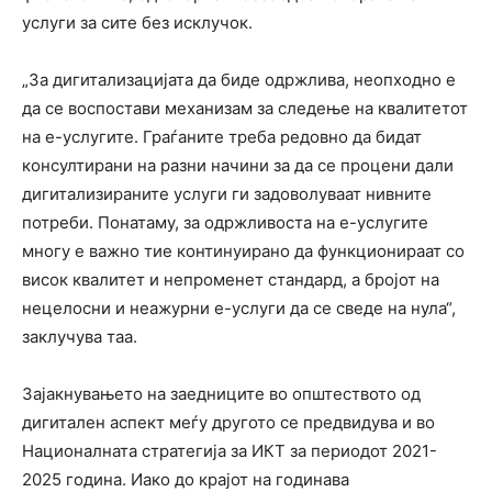
услуги за сите без исклучок.
„За дигитализацијата да биде одржлива, неопходно е
да се воспостави механизам за следење на квалитетот
на е-услугите. Граѓаните треба редовно да бидат
консултирани на разни начини за да се процени дали
дигитализираните услуги ги задоволуваат нивните
потреби. Понатаму, за одржливоста на е-услугите
многу е важно тие континуирано да функционираат со
висок квалитет и непроменет стандард, а бројот на
нецелосни и неажурни е-услуги да се сведе на нула“,
заклучува таа.
Зајакнувањето на заедниците во општеството од
дигитален аспект меѓу другото се предвидува и во
Националната стратегија за ИКТ за периодот 2021-
2025 година. Иако до крајот на годинава