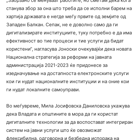
„Забрзано се менуваат работите, но сметам дека кога
станува збор за она што треба да се исполни барем на
хартија државата е негде меѓу првите од земјите од
Западен Балкан. Сепак, не е доволно само да ги
дигитализирате институциите, туку потребно е да има
ефективност во тие процеси и тие услуги да бидат
користени“, нагласува Јоноски очекувајќи дека новата
Национална стратегија за реформи на јавната
администрација 2021-2023 ќе придонесе за
изедначување на достапноста електронските услуги
кои ги нудат националните институции и на оние кои
ги нудат локалните самоуправи.
Во меѓувреме, Мила Јосифовска Даниловска укажува
дека Владата и општините в мора да ги користат
дигиталните технологии за да воспостават интегриран
систем на јавни услуги што ќе овозможат
флексибилна, одговорна и безбедна испорака на