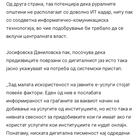
Од друга страна, таа потенцира дека руралните
општини не располагаат со доволно ИТ кадар, ниту пак
со соодветна информатичко-комуникациска
технологија, во чие подобрување би требало да се
вклучи централната власт.
Јосифовска Даниловска пак, посочува дека
предизвиците поврзани со дигиталниот јаз исто така
јасно укажуваат на потреба од системски пристап.
„Зад малата искористеност на јавните е-услуги стојат
повеќе фактори. Еден од нив е послабата
информираност на граѓаните за ваквиот начин на
добивање на услугите од институциите, но исто така и
нивната свесност за придобивките кои ги имаат ако ги
користат услугите кои институциите ги нудат онлајн.
Понатаму, ниската дигитална писменост кај одредени