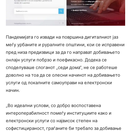
Пандемијата го извади на површина дигиталниот јаз
меѓу урбаните и руралните општини, кои се исправени
пред низа предизвици за да го направат добивањето
онлајн услуги побрзо и поефикасно. Додека се
споделуваше слоганот „седи дома“, не се работеше
доволно на тоа да се олесни начинот на добивањето
услуги од локалните самоуправи на електронски
начин.
„Во идеални услови, со добро воспоставена
интероперабилност помеѓу институциите како и
електронски услуги со највисок степен на
софистицираност, граѓаните би требало за добивање