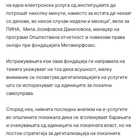
на една електронска услуга од институциите да
потрошат неколку минути, наместо за истата да чекаат
со денови, во некои случаи недели и месеци“, вели за
ПИНА, Мила Јосифовска Даниловска, менаџер на
програми Општествена отчетност и човекови права
онлајн при фондацијата Метаморфозис.
Истражувањата кои оваа фондација ги направила на
темата укажуваат на тоа дека всушност, малку
внимание се посветува дигитализацијата на услугите
што се испорачуваат од единиците за локална
самоуправа.
Според неа, нивната последна а
нализа на е-услугите
во општините
покажала дека се зголемуваат барањата
и очекувањата од единиците на локалната власт, но не
постои стратегија за дигитализација на локалните