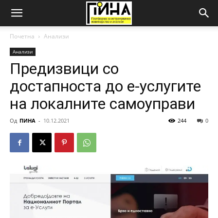
Почетна
Анализи
Анализи
Предизвици со
достапноста до е-услугите
на локалните самоуправи
Од
ПИНА
-
10.12.2021
244
0