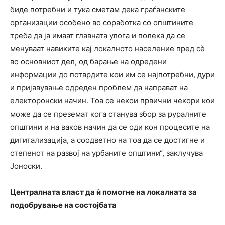
биде потребни и тука сметам дека граѓанските
организации особено во соработка со општините
треба да ја имаат главната улога и полека да се
менуваат навиките кај локалното население пред сѐ
во основниот дел, од барање на одредени
информации до потврдите кои им се најпотребни, дури
и пријавување одреден проблем да направат на
електоронски начин. Тоа се некои првични чекори кои
може да се преземат кога станува збор за руралните
општини и на ваков начин да се оди кон процесите на
дигитализација, а соодветно на тоа да се достигне и
степенот на развој на урбаните општини“, заклучува
Јоноски.
Централната власт да ѝ помогне на локалната за
подобрување на состојбата