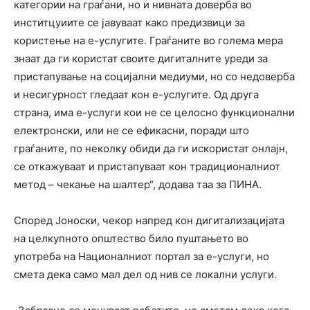
категории на граѓани, но и нивната доверба во
инститцуиите се јавуваат како предизвици за
користење на е-услугите. Граѓаните во голема мера
знаат да ги користат своите дигиталните уреди за
пристапување на социјални медиуми, но со недоверба
и несигурност гледаат кон е-услугите. Од друга
страна, има е-услуги кои не се целосно функционални
електронски, или не се ефикасни, поради што
граѓаните, по неколку обиди да ги искористат онлајн,
се откажуваат и пристапуваат кон традиционалниот
метод – чекање на шалтер“, додава таа за ПИНА.
Според Јоноски, чекор напред кон дигитализацијата
на целкупното општество било пуштањето во
употреба на Националниот портал за е-услуги, но
смета дека само мал дел од нив се локални услуги.