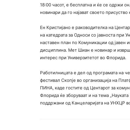
18:00 часот, е бесплатна и ќе се одржи 
новинари да го најават своето присуство 
Eн Кристијано е раководителка на Центар
на катедрата за Односи со јавноста при У
наставен план по Комуникации од јавен и
дисциплина. Мет Шиан е новинар и изврш
интерес при Универзитетот во Флорида.
Работилницата е дел од програмата на ч
фестивал Скопје во организација на Плат
ПИНА, каде гостите од Центарот за комун
Флорида ќе зборуваат и на тема „Науката 
поддржани од Канцеларијата на УНХЦР во