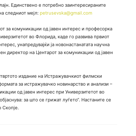
онлајн. Единствено е потребно заинтересираните
на следниот мејл:
petrusevska@gmail.com
от за комуникации од јавен интерес и професорка
ниверзитетот во Флорида, каде го развива првиот
нтерес, унапредувајќи ја новонастанатата научна
ен директор на Центарот за комуникации од јавен
етвртото издание на Истражувачкиот филмски
формата за истражувачко новинарство и анализи –
икации од јавен интерес при Универзитетот во
објаснува: за што се грижат луѓето“. Настаните се
 Скопје.