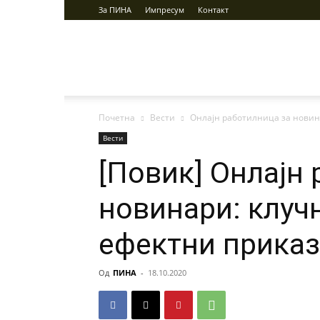
За ПИНА
Импресум
Контакт
ПИНА
Почетна
Вести
Онлајн работилница за новин
Вести
[Повик] Онлајн
новинари: клуч
ефектни прика
Од
ПИНА
-
18.10.2020