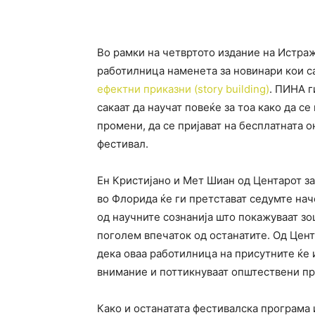
Во рамки на четвртото издание на Истра
работилница наменета за новинари кои са
ефектни приказни (story building)
. ПИНА г
сакаат да научат повеќе за тоа како да с
промени, да се пријават на бесплатната 
фестивал.
Ен Кристијано и Мет Шиан од Центарот за
во Флорида ќе ги претстават седумте нач
од научните сознанија што покажуваат зо
поголем впечаток од останатите. Од Цент
дека оваа работилница на присутните ќе
внимание и поттикнуваат општествени п
Како и останатата фестивалска програма 