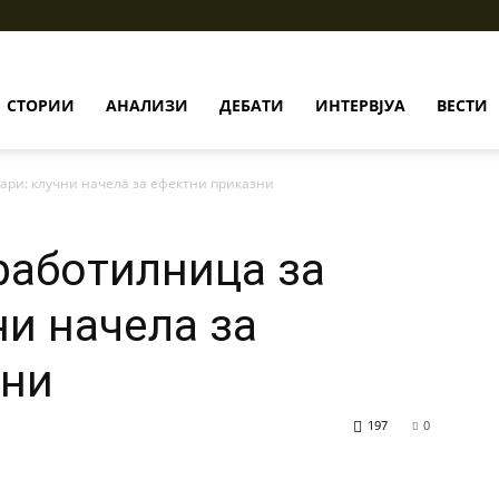
СТОРИИ
АНАЛИЗИ
ДЕБАТИ
ИНТЕРВЈУА
ВЕСТИ
ари: клучни начела за ефектни приказни
 работилница за
ни начела за
зни
197
0