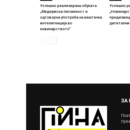
Успешно реализирана обуката
Успешно р
„Медиумска писменост и
„Новинарс
одговорна употреба на вештачка
предизвици
интелигенција во
дигитални
новинарството“
ЗА
Плат
ПИН