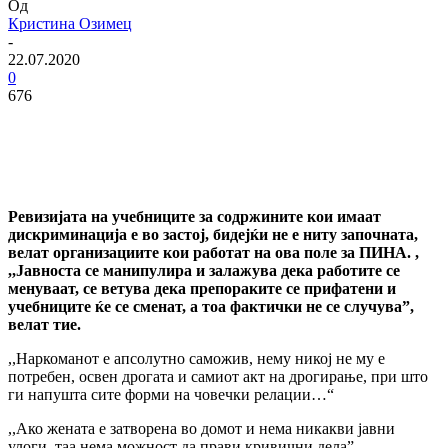
Од
Кристина Озимец
-
22.07.2020
0
676
Ревизијата на учебниците за содржините кои имаат
дискриминација е во застој, бидејќи не е ниту започната,
велат организациите кои работат на ова поле за ПИНА. ,
,,
Јавноста се манипулира и залажува дека работите се
менуваат, се ветува дека препораките се прифатени и
учебниците ќе се сменат, а тоа фактички не се случува”
,
велат тие.
,,Наркоманот е апсолутно саможив, нему никој не му е
потребен, освен дрогата и самиот акт на дрогирање, при што
ги напушта сите форми на човечки релации…“
,,Ако жената е затворена во домот и нема никакви јавни
улоги, таа нема можност да прави кривични дела”