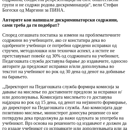
групи и не содржи родова дискриминација“, вели Стефан
Богески од Маргини за ПИНА.
Авторите кои напишале дискриминаторски содржини,
сами треба да ги подобрат?
Според сегашната постапка за измени на проблематичните
содржини во учебниците, ако се констатира дека во
одобрените учебници се потребни одредени исправки од
стручен, методолошки или технички аспект, а истите не
претставуваат повеќе од 30% од содржината на учебникот,
Педагошката служба доставува барање до издавачите, односно
авторите да предложат исправки и/или дополнувања во
текстот на учебникот во рок од 30 дена од денот на добивање
на барањето.
,,Директорот на Педагошката служба формира комисија за
давање на мислење по доставените предлози за исправки и/
или дополнувања. Комисијата мислењето го доставува
најдоцна во рок од 15 дена, од денот на нејзиното формирање,
до директорот на Педагошката служба. Ако комисијата даде
позитивно мислење, министерот донесува решение со кое
потврдува дека продолжува да важи одлуката за употреба на
учебникот. Врз основа на решението од издавачот е должен да
го издаде учебникот со исправките или дополнувањата или да