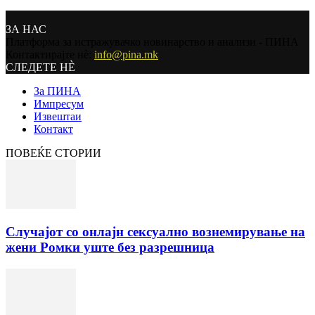
ЗА НАС
Платформа за истражувачко новинарство и анализи - ПИНА
Контактирајте нѐ:
info@pina.mk
СЛЕДЕТЕ НЀ
За ПИНА
Импресум
Извештаи
Контакт
ПОВЕЌЕ СТОРИИ
Случајот со онлајн сексуално вознемирување на
жени Ромки уште без разрешница