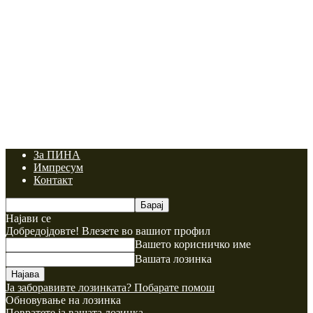
За ПИНА
Импресум
Контакт
Најави се
Добредојдовте! Влезете во вашиот профил
Вашето корисничко име
Вашата лозинка
Ја заборавивте лозинката? Побарате помош
Обновување на лозинка
Повратете ја вашата лозинка