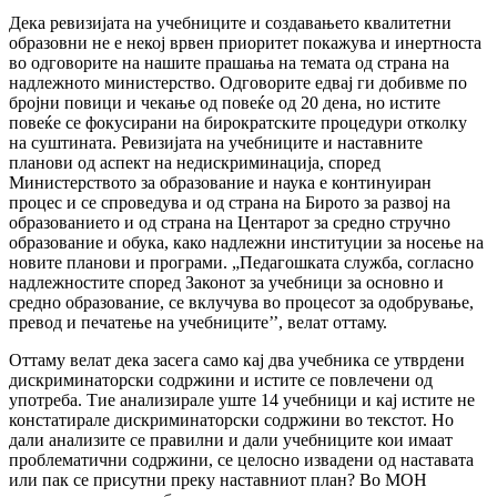
Дека ревизијата на учебниците и создавањето квалитетни
образовни не е некоj врвен приоритет покажува и инертноста
во одговорите на нашите прашања на темата од страна на
надлежното министерство. Одговорите едвај ги добивме по
бројни повици и чекање од повеќе од 20 дена, но истите
повеќе се фокусирани на бирократските процедури отколку
на суштината. Ревизијата на учебниците и наставните
планови од аспект на недискриминација, според
Министерството за образование и наука е континуиран
процес и се спроведува и од страна на Бирото за развој на
образованието и од страна на Центарот за средно стручно
образование и обука, како надлежни институции за носење на
новите планови и програми. „Педагошката служба, согласно
надлежностите според Законот за учебници за основно и
средно образование, се вклучува во процесот за одобрување,
превод и печатење на учебниците’’, велат оттаму.
Оттаму велат дека засега само кај два учебника се утврдени
дискриминаторски содржини и истите се повлечени од
употреба. Тие анализирале уште 14 учебници и кај истите не
констатирале дискриминаторски содржини во текстот. Но
дали анализите се правилни и дали учебниците кои имаат
проблематични содржини, се целосно извадени од наставата
или пак се присутни преку наставниот план? Во МОН