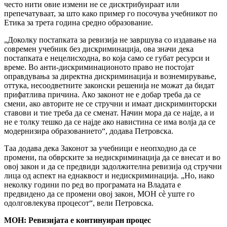
често нити овие измени не се дисктрибуираат или
препечатуваат, за што како пример го посочува учебникот по
Етика за трета година средно образование.
„Доколку постапката за ревизија не завршува со издавање на
современ учебник без дискриминација, ова значи дека
постапката е нецелисходна, во која само се губат ресурси и
време. Во анти-дискриминационото право не постојат
оправдувања за директна дискриминација и вознемирување,
оттука, несоодветните законски решенија не можат да бидат
прифатлива причина. Ако законот не е добар треба да се
смени, ако авторите не се стручни и имаат дискриминторски
ставови и тие треба да се сменат. Начин мора да се најде, а и
не е толку тешко да се најде ако навистина се има волја да се
модернизира образованието“, додава Петровска.
Таа додава дека Законот за учебници е неопходно да се
промени, па обврските за недискриминација да се внесат и во
овој закон и да се предвиди задолжителна ревизија од стручни
лица од аспект на еднаквост и недискриминација. „Но, иако
неколку години по ред во програмата на Владата е
предвидено да се промени овој закон, МОН сѐ уште го
одолговлекува процесот“, вели Петровска.
МОН: Ревизијата е континуиран процес