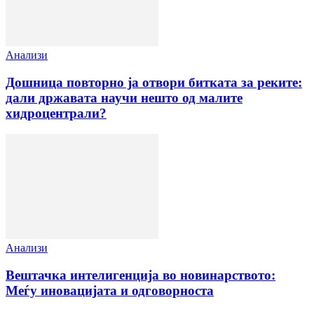
Анализи
Дошница повторно ја отвори битката за реките:
дали државата научи нешто од малите
хидроцентрали?
Анализи
Вештачка интелигенција во новинарството:
Меѓу иновацијата и одговорноста