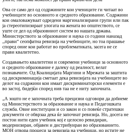
Ова се само дел од содржините кои учениците ги читаат во
учебниците во основното и средното образование. Содржини
кои омаловажуваат одредени маргинализирани групи или пак
ја стереотипизираат улогата на жената во општеството, се
уште се дел од образовниот систем во нашата држава.
Министерството за образование и наука со години наназад
,,прави“ сеопфатна ревизија на учебниците, но тоа прашање
според оние кои работат во проблематиката, засега не се
прави квалитетно.
Создавањето квалитетни и современи учебници за основното
и средното образование е далеку од реалност, велат
познавачите. Од Коалицијата Маргини и Мрежата за заштита
од дискриминација сметаат дека ревизијата на учебниците во
делот на содржини кои имаат дискриминаторски елементи е
во застој, бидејќи според нив таа не е ниту започната.
„А зошто не е започната треба прецизни одговори да добиеме
од Министерството за образование и наука и Педагошката
служба. Овие институции и со закон и со повеќе стратешки
документи се обврзаа дека ќе започнат ревизија. Но, досега не
постои нити еден учебник кој е целосно ревидиран,
модернизиран, објавен и дистрибуиран во образованието.
МОН отвора процеси за ревизија на учебници, но истите не