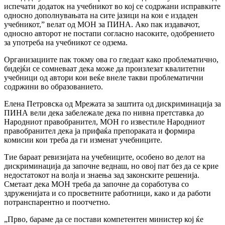
испечати додаток на учебникот во кој се содржани исправките
односно дополнувањата на сите јазици на кои е издаден
учебникот,” велат од МОН за ПИНА. Ако пак издавачот,
односно авторот не постапи согласно насоките, одобрението
за употреба на учебникот се одзема.
Организациите пак токму ова го гледаат како проблематично,
бидејќи се сомневаат дека може да произлезат квалитетни
учебници од автори кои веќе внеле такви проблематични
содржини во образованието.
Елена Петровска од Мрежата за заштита од дискриминација за
ПИНА вели дека забележале дека по нивна претставка до
Народниот правобранител, МОН го известиле Народниот
правобранител дека ја прифаќа препораката и формира
комисии кои треба да ги изменат учебниците.
Тие бараат ревизијата на учебниците, особено во делот на
дискриминација да започне веднаш, но овој пат без да се крие
недостатокот на волја и знаења зад законските решенија.
Сметаат дека МОН треба да започне да соработува со
здруженијата и со просветните работници, како и да работи
потранспарентно и поотчетно.
„Прво, бараме да се постави компетентен министер кој ќе