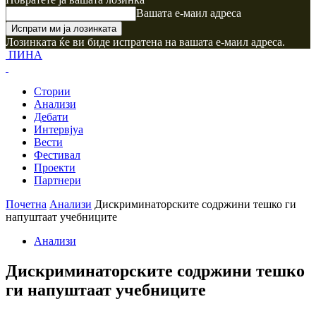
Вашата е-маил адреса
Лозинката ќе ви биде испратена на вашата е-маил адреса.
ПИНА
Стории
Анализи
Дебати
Интервјуа
Вести
Фестивал
Проекти
Партнери
Почетна
Анализи
Дискриминаторските содржини тешко ги
напуштаат учебниците
Анализи
Дискриминаторските содржини тешко
ги напуштаат учебниците