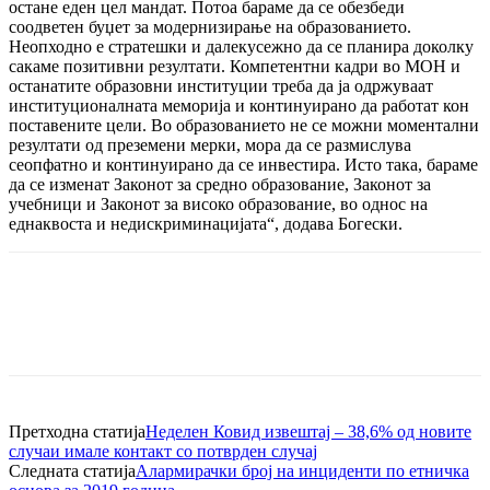
остане еден цел мандат. Потоа бараме да се обезбеди
соодветен буџет за модернизирање на образованието.
Неопходно е стратешки и далекусежно да се планира доколку
сакаме позитивни резултати. Компетентни кадри во МОН и
останатите образовни институции треба да ја одржуваат
институционалната меморија и континуирано да работат кон
поставените цели. Во образованието не се можни моментални
резултати од преземени мерки, мора да се размислува
сеопфатно и континуирано да се инвестира. Исто така, бараме
да се изменат Законот за средно образование, Законот за
учебници и Законот за високо образование, во однос на
еднаквоста и недискриминацијата“, додава Богески.
Претходна статија
Неделен Ковид извештај – 38,6% од новите
случаи имале контакт со потврден случај
Следната статија
Алармирачки број на инциденти по етничка