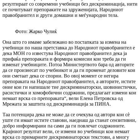
резултираат со современи учебници без дискриминација, нити
се почитуваат препораките на здруженијата, Народниот
правобранител и други домашни и меѓународни тела.
Фото: Жарко Чулиќ
Она што го имаме забележано во постапката за измена на
учебници по наша претставка до Народниот правобранител е
дека МОН го известува Народниот правобранител дека ја
прифаќа препораката и формира комисии кои треба да ги
изменат учебниците. Потоа Министертвото бара од авторите
да се произнесат по учебникот и да ги променат деловите кои
они сметаат дека се спорни. Во овој момент се негира
препораката на Народниот правобранител, а авторите, истите
оние кои ги напишале тие дискриминаторски, шовинистички,
расистички и хомофобични содржини, предлагаат измени кои
немаат врска со препораката“, вели Елена Петровска од
Мрежата за заштита од дискриминација за ПИНА.
Таа потенцира дека не може да се очекува од автори кои сѐ
уште ги имаат истите ставови, наеднаш да станат сензитивни,
добро информирани па сами да ги повлечат содржините.
Крајниот резултат вели, се измени во учебници кои немаат
врска со примарните дискриминаторски текстови, а многу