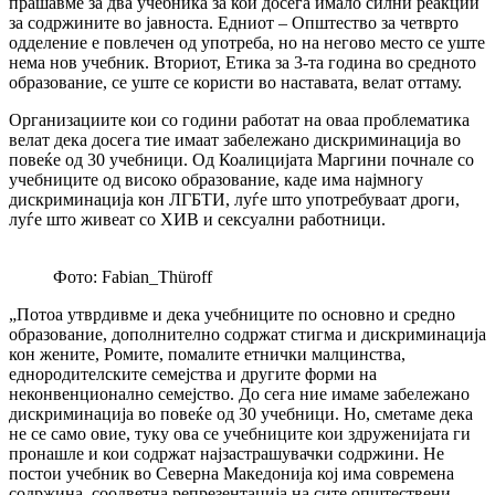
прашавме за два учебника за кои досега имало силни реакции
за содржините во јавноста. Едниот – Општество за четврто
одделение е повлечен од употреба, но на негово место се уште
нема нов учебник. Вториот, Етика за 3-та година во средното
образование, се уште се користи во наставата, велат оттаму.
Организациите кои со години работат на оваа проблематика
велат дека досега тие имаат забележано дискриминација во
повеќе од 30 учебници. Од Коалицијата Маргини почнале со
учебниците од високо образование, каде има најмногу
дискриминација кон ЛГБТИ, луѓе што употребуваат дроги,
луѓе што живеат со ХИВ и сексуални работници.
Фото: Fabian_Thüroff
„Потоа утврдивме и дека учебниците по основно и средно
образование, дополнително содржат стигма и дискриминација
кон жените, Ромите, помалите етнички малцинства,
еднородителските семејства и другите форми на
неконвенционално семејство. До сега ние имаме забележано
дискриминација во повеќе од 30 учебници. Но, сметаме дека
не се само овие, туку ова се учебниците кои здруженијата ги
пронашле и кои содржат најзастрашувачки содржини. Не
постои учебник во Северна Македонија кој има современа
содржина, соодветна репрезентација на сите општествени