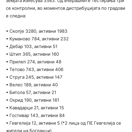
земјата изнесува 3583. Од вчерашните тестирања три
се контролни, во моментов дистрибуцијата по градови
е следна:
• Скопје 3280, активни 1983
• Куманово 784, активни 232
• Дебар 103, активни 51
• Штип 365, активни 160
• Прилеп 274, активни 48
• Тетово 743, активни 406
• Струга 245, активни 147
• Велес 189, активни 40
• Битола 57, активни 21
• Охрид 190, активни 161
• Кавадарци 21, активни 15
• Гостивар 143, активни 84
• Гевгелија 12, активни 5 (*2 лица од ПЕ Гевгелија се
жители на Богданци)