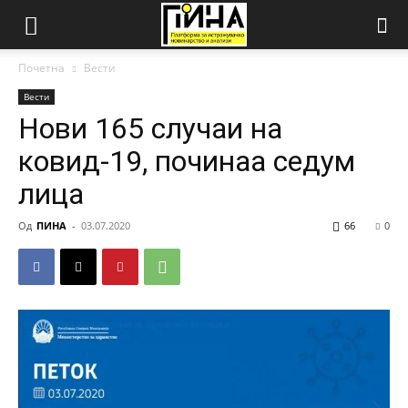
Почетна
Вести
Вести
Нови 165 случаи на
ковид-19, починаа седум
лица
Од
ПИНА
-
03.07.2020
66
0