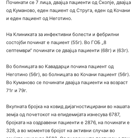
Починати се 7 лица, двајца пациенти од Скопје, двајца
од Куманово, еден пациент од Струга, еден од Кочани
и еден пациент од Неготино.
На Клиниката за инфективни болести и фебрилни
состојби починат е пациент (55г). Во ГОБ „8
септември“ починати се двајца пациенти (68г) и (63г).
Во болницата во Кавадарци почина пациент од
Неготино (56г), во болницата во Кочани пациент (56г).
Во Куманово се починати двајца пациенти на возраст
71г и 79г.
Вкупната бројка на ковид дијагностицирани во нашата
земја од почетокот на епидемијата изнесува 6787,
бројката на оздравени пациенти е 2876, на починати е
328, а во моментов бројот на активни случаи во