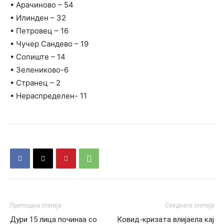
• Арачиново – 54
• Илинден – 32
• Петровец – 16
• Чучер Сандево – 19
• Сопиште – 14
• Зелениково-6
• Странец – 2
• Нераспределен- 11
Претходна статија
Следната статија
Дури 15 лица починаа со
Ковид-кризата влијаела кај