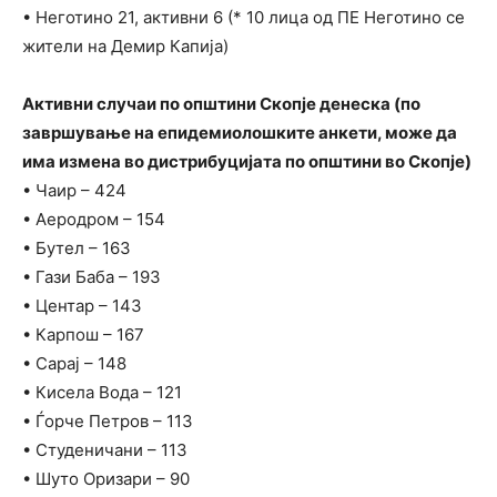
• Неготино 21, активни 6 (* 10 лица од ПЕ Неготино се
жители на Демир Капија)
Активни случаи по општини Скопје денеска (по
завршување на епидемиолошките анкети, може да
има измена во дистрибуцијата по општини во Скопје)
• Чаир – 424
• Аеродром – 154
• Бутел – 163
• Гази Баба – 193
• Центар – 143
• Карпош – 167
• Сарај – 148
• Кисела Вода – 121
• Ѓорче Петров – 113
• Студеничани – 113
• Шуто Оризари – 90