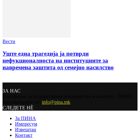
Вести
Уште една трагедија ја потврди
нефукционалноста на институциите за
навремена заштита од семејно насилство
ЗА НАС
Платформа за истражувачко новинарство и анализи - ПИНА
Контактирајте нѐ:
info@pina.mk
СЛЕДЕТЕ НЀ
За ПИНА
Импресум
Извештаи
Контакт