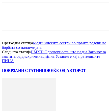
Претходна статија
Медицинските сестри во првите редови во
борбата со пандемијата
Следната статија
НМХТ: Одговорноста што падна Законот за
заштита од дискриминација на Уставен е кај пратениците
ПИНА
ПОВРЗАНИ СТАТИИ
ПОВЕЌЕ ОД АВТОРОТ