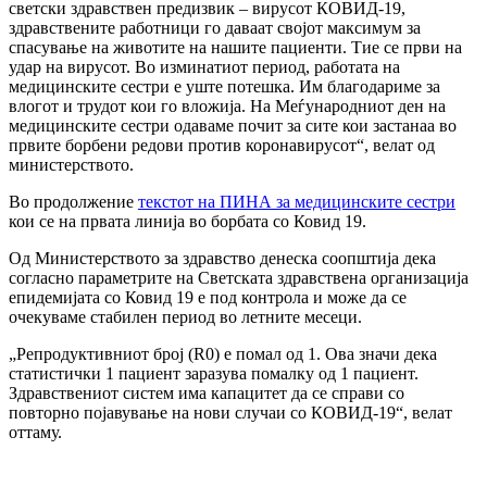
светски здравствен предизвик – вирусот КОВИД-19,
здравствените работници го даваат својот максимум за
спасување на животите на нашите пациенти. Тие се први на
удар на вирусот. Во изминатиот период, работата на
медицинските сестри е уште потешка. Им благодариме за
влогот и трудот кои го вложија. На Меѓународниот ден на
медицинските сестри одаваме почит за сите кои застанаа во
првите борбени редови против коронавирусот“, велат од
министерството.
Во продолжение
текстот на ПИНА за медицинските сестри
кои се на првата линија во борбата со Ковид 19.
Од Министерството за здравство денеска соопштија дека
согласно параметрите на Светската здравствена организација
епидемијата со Ковид 19 е под контрола и може да се
очекуваме стабилен период во летните месеци.
„Репродуктивниот број (R0) е помал од 1. Ова значи дека
статистички 1 пациент заразува помалку од 1 пациент.
Здравствениот систем има капацитет да се справи со
повторно појавување на нови случаи со КОВИД-19“, велат
оттаму.