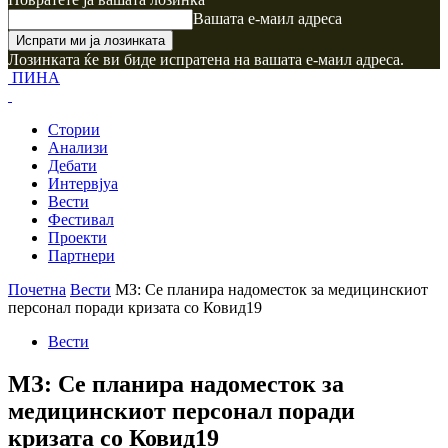
Вашата е-маил адреса
Лозинката ќе ви биде испратена на вашата е-маил адреса.
ПИНА
Стории
Анализи
Дебати
Интервјуа
Вести
Фестивал
Проекти
Партнери
Почетна
Вести
МЗ: Се планира надоместок за медицинскиот
персонал поради кризата со Ковид19
Вести
МЗ: Се планира надоместок за
медицинскиот персонал поради
кризата со Ковид19