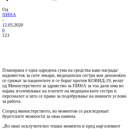
Од
ПИНА
-
12.05.2020
0
123
Планирана е една одредена сума на средства како награда/
надоместок за сите лекари, медицински сестри кои деноноќно
се грижат за пациентите и се борат против КОВИД-19, велат
од Министерството за здравство за ПИНА за тоа дали има во
најава зголемување на платите на медицинските сестри и
персоналот и што се прави за подобрување на нивните услови
за работа.
Според министерството, во моментов се разгледуваат
буџетските можности за оваа намена.
„Во овие исклучително тешки моменти и пред најголемиот