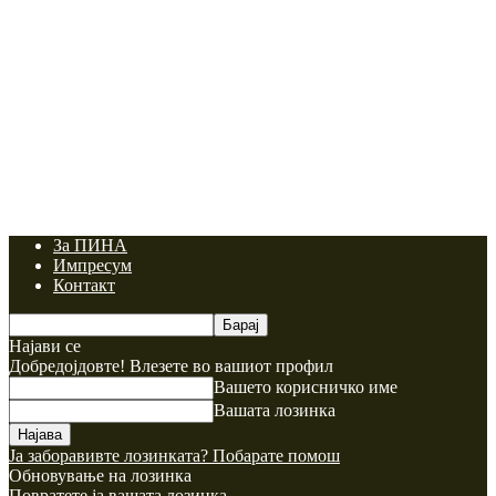
За ПИНА
Импресум
Контакт
Најави се
Добредојдовте! Влезете во вашиот профил
Вашето корисничко име
Вашата лозинка
Ја заборавивте лозинката? Побарате помош
Обновување на лозинка
Повратете ја вашата лозинка