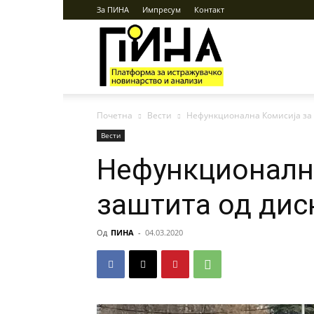
За ПИНА
Импресум
Контакт
ПИНА
Почетна
Вести
Нефункционална Комисија за
Вести
Нефункционалн
заштита од дис
Од
ПИНА
-
04.03.2020