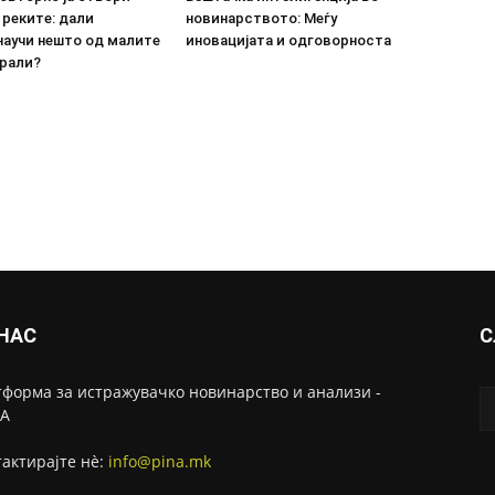
 реките: дали
новинарството: Меѓу
научи нешто од малите
иновацијата и одговорноста
рали?
 НАС
С
форма за истражувачко новинарство и анализи -
А
актирајте нѐ:
info@pina.mk