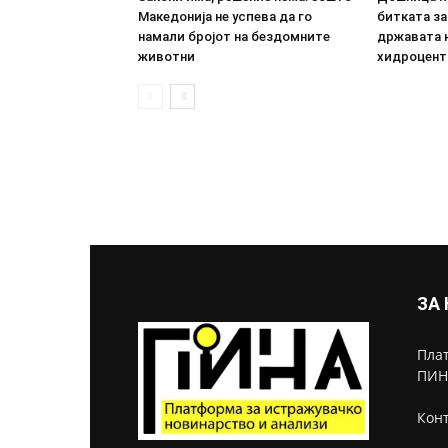
Македонија не успева да го
битката за
намали бројот на бездомните
државата 
животни
хидроцент
ЗА
Плат
ПИН
Конт