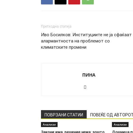
Претходна статија
Иво Босилков: Институциите не ја сфаќаат
алармантноста на проблемот со
климатските промени
ПИНА
ПОВРЗАНИ СТАТИИ
ПОВЕЌЕ ОД АВТОРО
Анализи
Анализи
Закони има, решение нема: зошто
Дошница п