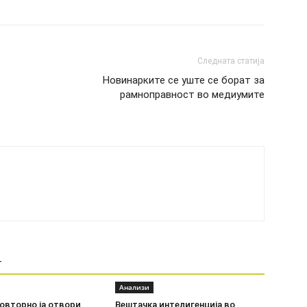
Следната статија
Новинарките се уште се борат за
рамноправност во медиумите
Т
Анализи
овторно ја отвори
Вештачка интелигенција во