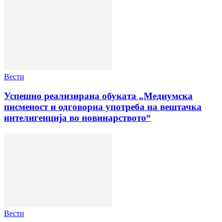
Вести
Успешно реализирана обуката „Медиумска
писменост и одговорна употреба на вештачка
интелигенција во новинарството“
Вести