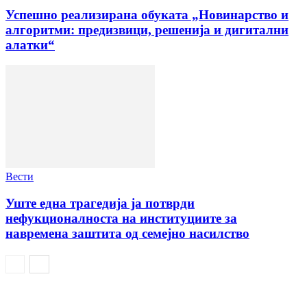
Успешно реализирана обуката „Новинарство и
алгоритми: предизвици, решенија и дигитални
алатки“
Вести
Уште една трагедија ја потврди
нефукционалноста на институциите за
навремена заштита од семејно насилство