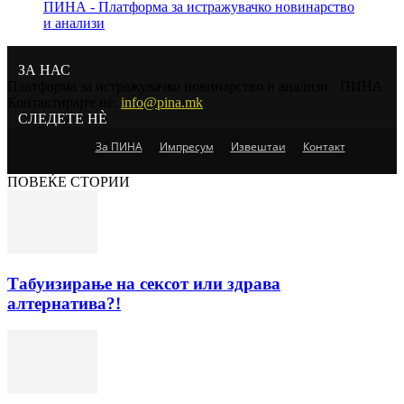
ПИНА - Платформа за истражувачко новинарство
и анализи
ЗА НАС
Платформа за истражувачко новинарство и анализи - ПИНА
Контактирајте нѐ:
info@pina.mk
СЛЕДЕТЕ НЀ
За ПИНА
Импресум
Извештаи
Контакт
ПОВЕЌЕ СТОРИИ
Табуизирање на сексот или здрава
алтернатива?!