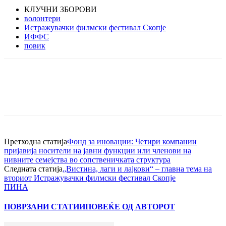
КЛУЧНИ ЗБОРОВИ
волонтери
Истражувачки филмски фестивал Скопје
ИФФС
повик
Претходна статија
Фонд за иновации: Четири компании
пријавија носители на јавни функции или членови на
нивните сeмејства во сопственичката структура
Следната статија
„Вистина, лаги и лајкови“ – главна тема на
вториот Истражувачки филмски фестивал Скопје
ПИНА
ПОВРЗАНИ СТАТИИ
ПОВЕЌЕ ОД АВТОРОТ