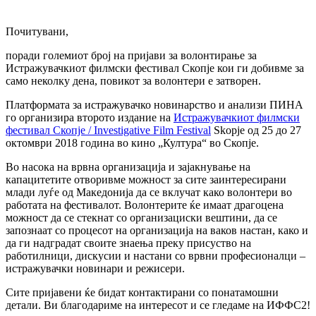
Почитувани,
поради големиот број на пријави за волонтирање за
Истражувачкиот филмски фестивал Скопје кои ги добивме за
само неколку дена, повикот за волонтери е затворен.
Платформата за истражувачко новинарство и анализи ПИНА
го организира второто издание на
Истражувачкиот филмски
фестивал Скопје / Investigative Film Festival
Skopje од 25 до 27
октомври 2018 година во кино „Култура“ во Скопје.
Во насока на врвна организација и зајакнување на
капацитетите отворивме можност за сите заинтересирани
млади луѓе од Македонија да се вклучат како волонтери во
работата на фестивалот. Волонтерите ќе имаат драгоцена
можност да се стекнат со организациски вештини, да се
запознаат со процесот на организација на ваков настан, како и
да ги надградат своите знаења преку присуство на
работилници, дискусии и настани со врвни професионалци –
истражувачки новинари и режисери.
Сите пријавени ќе бидат контактирани со понатамошни
детали. Ви благодариме на интересот и се гледаме на ИФФС2!