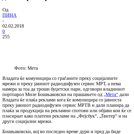
Од
ПИНА
-
02.02.2018
0
255
Фото: Мета
Владата ќе комуницира со граѓаните преку социјалните
мрежи и преку јавниот радиодифузен сервис МРТ, а нема
намера за тоа да троши буџетски пари, одговори владиниот
портпарол Миле Бошњаковски на прашањето од
„Мета“
дали
Владата ќе плаќа реклами кога ќе комуницира со јавноста
преку јавниот радиодифузен сервис МРТВ и дали планира да
плаќа за продукција на рекламни спотови или објави кои ќе се
пласираат како платени реклами на „Фејсбук“, „Твитер“ и на
други социјални мрежи.
Бошњаковски, кој во последно време дури и пред да биде