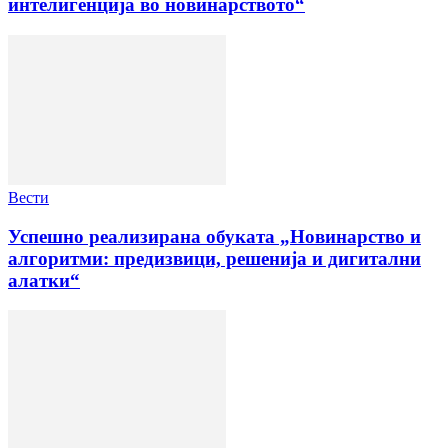
интелигенција во новинарството“
Вести
Успешно реализирана обуката „Новинарство и
алгоритми: предизвици, решенија и дигитални
алатки“