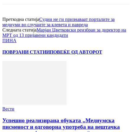
Претходна статија
Судии не ги признаваат порталите за
медиуми во случаите за клевета и навреда
Следната статија
Марјан Цветковски реизбран за директор на
МРТ од 13 пријавени кандидати
ПИНА
ПОВРЗАНИ СТАТИИ
ПОВЕЌЕ ОД АВТОРОТ
Вести
Успешно реализирана обуката „Медиумска
писменост и одговорна употреба на вештачка