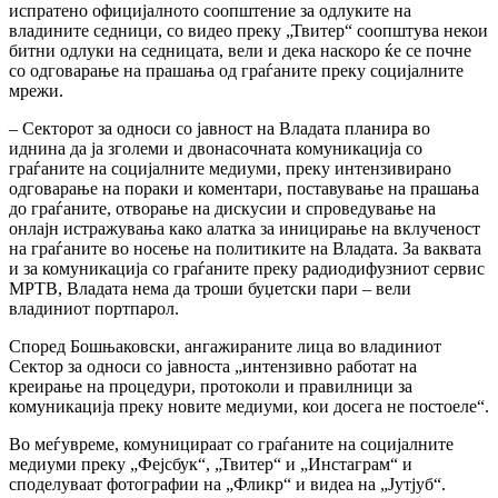
испратено официјалното соопштение за одлуките на
владините седници, со видео преку „Твитер“ соопштува некои
битни одлуки на седницата, вели и дека наскоро ќе се почне
со одговарање на прашања од граѓаните преку социјалните
мрежи.
– Секторот за односи со јавност на Владата планира во
иднина да ја зголеми и двонасочната комуникација со
граѓаните на социјалните медиуми, преку интензивирано
одговарање на пораки и коментари, поставување на прашања
до граѓаните, отворање на дискусии и спроведување на
онлајн истражувања како алатка за иницирање на вклученост
на граѓаните во носење на политиките на Владата. За ваквата
и за комуникација со граѓаните преку радиодифузниот сервис
МРТВ, Владата нема да троши буџетски пари – вели
владиниот портпарол.
Според Бошњаковски, ангажираните лица во владиниот
Сектор за односи со јавноста „интензивно работат на
креирање на процедури, протоколи и правилници за
комуникација преку новите медиуми, кои досега не постоеле“.
Во меѓувреме, комуницираат со граѓаните на социјалните
медиуми преку „Фејсбук“, „Твитер“ и „Инстаграм“ и
споделуваат фотографии на „Фликр“ и видеа на „Јутјуб“.