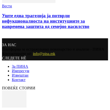
Вести
Уште една трагедија ја потврди
нефукционалноста на институциите за
навремена заштита од семејно насилство
ЗА НАС
Платформа за истражувачко новинарство и анализи - ПИНА
Контактирајте нѐ:
info@pina.mk
СЛЕДЕТЕ НЀ
За ПИНА
Импресум
Извештаи
Контакт
ПОВЕЌЕ СТОРИИ