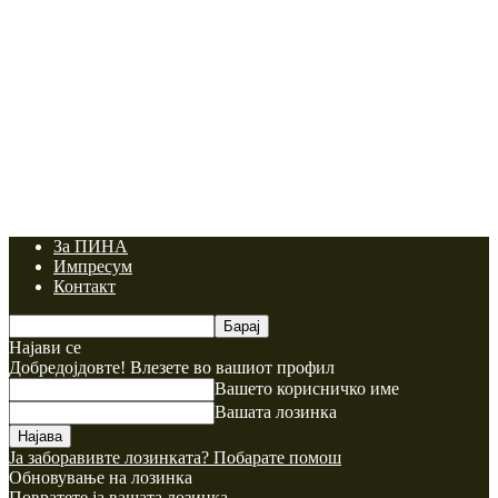
За ПИНА
Импресум
Контакт
Најави се
Добредојдовте! Влезете во вашиот профил
Вашето корисничко име
Вашата лозинка
Ја заборавивте лозинката? Побарате помош
Обновување на лозинка
Повратете ја вашата лозинка