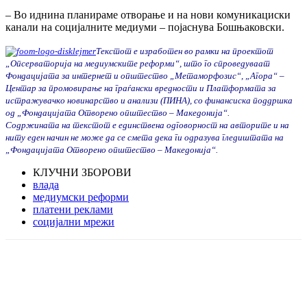
– Во иднина планираме отворање и на нови комуникациски
канали на социјалните медиуми – појаснува Бошњаковски.
Текстот е изработен во рамки на проектот
„Опсерваторија на медиумските реформи“, што го спроведуваат
Фондацијата за интернет и општество „Метаморфозис“, „Агора“ –
Центар за промовирање на граѓански вредности и Платформата за
истражувачко новинарство и анализи (ПИНА), со финансиска поддршка
од „Фондацијата Отворено општество – Македонија“.
Содржината на текстот е единствена одговорност на авторите и на
ниту еден начин не може да се смета дека ги одразува гледиштата на
„Фондацијата Отворено општество – Македонија“.
КЛУЧНИ ЗБОРОВИ
влада
медиумски реформи
платени реклами
социјални мрежи