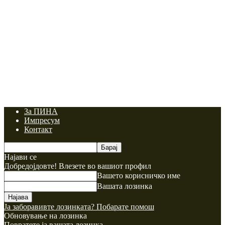
За ПИНА
Импресум
Контакт
Најави се
Добредојдовте! Влезете во вашиот профил
Вашето корисничко име
Вашата лозинка
Ја заборавивте лозинката? Побарате помош
Обновување на лозинка
Повратете ја вашата лозинка