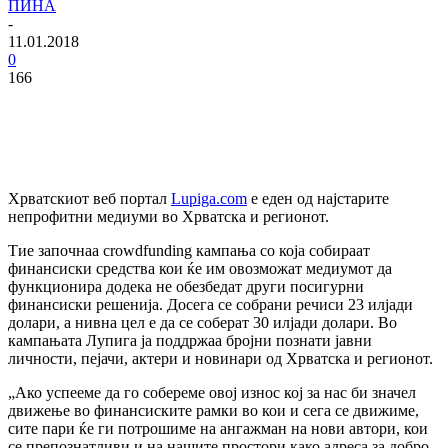
ПИНА
-
11.01.2018
0
166
Хрватскиот веб портал
Lupiga.com
е еден од најстарите
непрофитни медиуми во Хрватска и регионот.
Тие започнаа crowdfunding кампања со која собираат
финансиски средства кои ќе им овозможат медиумот да
функционира додека не обезбедат други посигурни
финансиски решенија. Досега се собрани речиси 23 илјади
долари, а нивна цел е да се соберат 30 илјади долари. Во
кампањата Лупига ја поддржаа бројни познати јавни
личности, пејачи, актери и новинари од Хрватска и регионот.
„Ако успееме да го собереме овој износ кој за нас би значел
движење во финансиските рамки во кои и сега се движиме,
сите пари ќе ги потрошиме на ангажман на нови автори, кои
се препознатливи и на нашите простори како адреса за добро