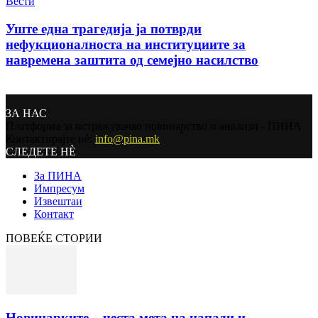
Вести
Уште една трагедија ја потврди
нефукционалноста на институциите за
навремена заштита од семејно насилство
ЗА НАС
Платформа за истражувачко новинарство и анализи - ПИНА
Контактирајте нѐ:
info@pina.mk
СЛЕДЕТЕ НЀ
За ПИНА
Импресум
Извештаи
Контакт
ПОВЕЌЕ СТОРИИ
Новинарките – честа мета на напади и