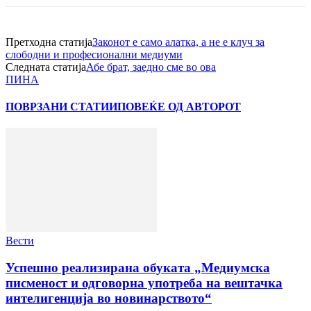
Претходна статија
Законот е само алатка, а не е клуч за
слободни и професионални медиуми
Следната статија
Абе брат, заедно сме во ова
ПИНА
ПОВРЗАНИ СТАТИИ
ПОВЕЌЕ ОД АВТОРОТ
Вести
Успешно реализирана обуката „Медиумска
писменост и одговорна употреба на вештачка
интелигенција во новинарството“