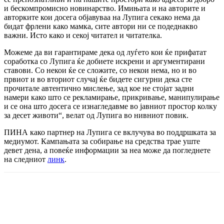
и бескомпромисно новинарство. Имињата и на авторите и
авторките кои досега објавуваа на Лупига секако нема да
бидат фрлени како мамка, сите автори ни се подеднакво
важни. Исто како и секој читател и читателка.
Можеме да ви гарантираме дека од луѓето кои ќе прифатат
соработка со Лупига ќе добиете искрени и аргументирани
ставови. Со некои ќе се сложите, со некои нема, но и во
првиот и во вториот случај ќе бидете сигурни дека сте
прочитале автентично мислење, зад кое не стојат задни
намери како што се рекламирање, прикривање, манипулирање
и се она што досега се изнагледавме во јавниот простор колку
за десет животи“, велат од Лупига во нивниот повик.
ПИНА како партнер на Лупига се вклучува во поддршката за
медиумот. Кампањата за собирање на средства трае уште
девет дена, а повеќе информации за неа може да погледнете
на следниот
линк
.