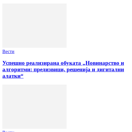
Вести
Успешно реализирана обуката „Новинарство и
алгоритми: предизвици, решенија и дигитални
алатки“