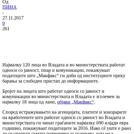
Од
ПИНА
-
27.11.2017
0
261
Најмалку 120 лица во Владата и во министерствата работат
односи со јавност, пиар и комуникации, покажуваат
податоците што „Макфакс“ ги доби од институциите преку
барања за слободен пристап до информациите.
Бројот на лицата што работат односи со јавност и
комуникации во министерствата и Владата е зголемен за
најмалку 18 лица од лани,
објави „Макфакс“
.
Според истражувањето на агенцијата, платите и хонорарите
на вработените што работат односи со јавност во Владата и
министерствата ги чинат граѓаните најмалку 690 илјади евра
годишно, покажуваат податоците за 2016. Иако сè уште е рано
да се спореди сумата потрошена за годинава, која не е