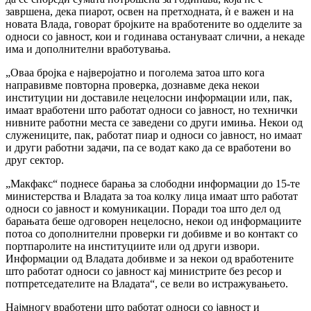
завршена, дека пиарот, освен на претходната, ѝ е важен и на
новата Влада, говорат бројките на вработените во одделите за
односи со јавност, кои и годинава остануваат слични, а некаде
има и дополнителни вработувања.
„Оваа бројка е најверојатно и поголема затоа што кога
направивме повторна проверка, дознавме дека некои
институции ни доставиле нецелосни информации или, пак,
имаат вработени што работат односи со јавност, но технички
нивните работни места се заведени со други имиња. Некои од
служениците, пак, работат пиар и односи со јавност, но имаат
и други работни задачи, па се водат како да се вработени во
друг сектор.
„Макфакс“ поднесе барања за слободни информации до 15-те
министерства и Владата за тоа колку лица имаат што работат
односи со јавност и комуникации. Поради тоа што дел од
барањата беше одговорен нецелосно, некои од информациите
потоа со дополнителни проверки ги добивме и во контакт со
портпаролите на институциите или од други извори.
Информации од Владата добивме и за некои од вработените
што работат односи со јавност кај министрите без ресор и
потпретседателите на Владата“, се вели во истражувањето.
Најмногу вработени што работат односи со јавност и