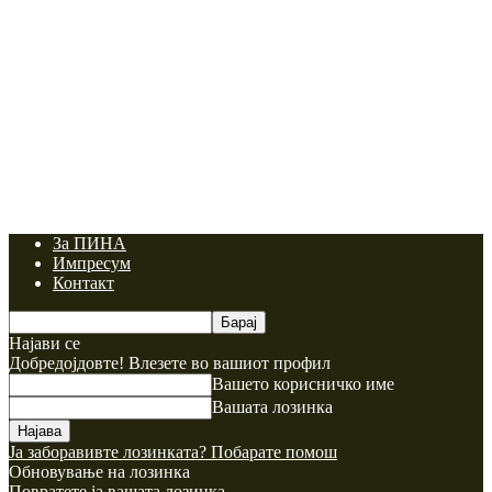
За ПИНА
Импресум
Контакт
Најави се
Добредојдовте! Влезете во вашиот профил
Вашето корисничко име
Вашата лозинка
Ја заборавивте лозинката? Побарате помош
Обновување на лозинка
Повратете ја вашата лозинка