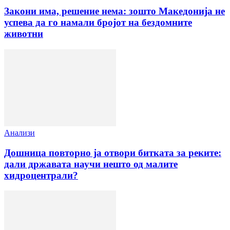
Закони има, решение нема: зошто Македонија не
успева да го намали бројот на бездомните
животни
Анализи
Дошница повторно ја отвори битката за реките:
дали државата научи нешто од малите
хидроцентрали?