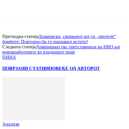
Претходна статија
Лазаревски, свиркачот кој ги „протече“
бомбите: Повторно би го направил истото!
Следната статија
Доминираат екс претставници на НВО кај
нововработените во владиниот пиар
ПИНА
ПОВРЗАНИ СТАТИИ
ПОВЕЌЕ ОД АВТОРОТ
Анализи