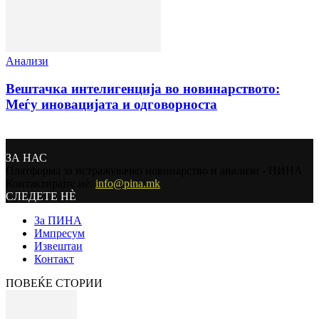
Анализи
Вештачка интелигенција во новинарството:
Меѓу иновацијата и одговорноста
ЗА НАС
Платформа за истражувачко новинарство и анализи - ПИНА
Контактирајте нѐ:
info@pina.mk
СЛЕДЕТЕ НЀ
За ПИНА
Импресум
Извештаи
Контакт
ПОВЕЌЕ СТОРИИ