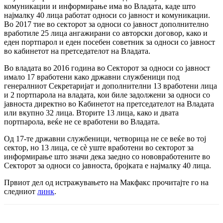
комуникации и информирање има во Владата, каде што
најмалку 40 лица работат односи со јавност и комуникации.
Во 2017 тие во секторот за односи со јавност дополнително
вработиле 25 лица ангажирани со авторски договор, како и
еден портпарол и еден посебен советник за односи со јавност
во кабинетот на претседателот на Владата.
Во владата во 2016 година во Секторот за односи со јавност
имало 17 вработени како државни службеници под
генералниот Секретаријат и дополнителни 13 вработени лица
и 2 портпарола на владата, кои биле задолжени за односи со
јавноста директно во Кабинетот на претседателот на Владата
или вкупно 32 лица. Вторите 13 лица, како и двата
портпарола, веќе не се вработени во Владата.
Од 17-те државни службеници, четворица не се веќе во тој
сектор, но 13 лица, се сè уште вработени во секторот за
информирање што значи дека заедно со нововработените во
Секторот за односи со јавноста, бројката е најмалку 40 лица.
Првиот дел од истражувањето на Макфакс прочитајте го на
следниот
линк
.