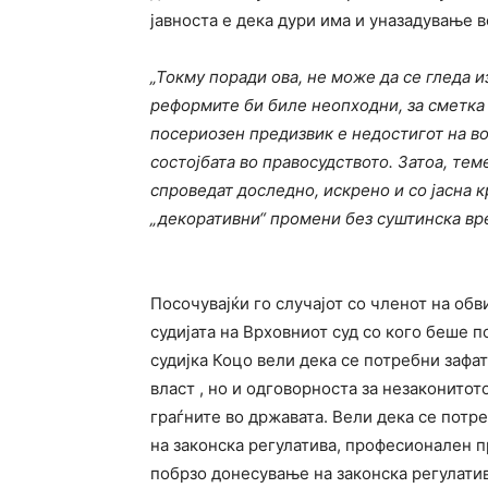
јавноста е дека дури има и уназадување в
„Токму поради ова, не може да се гледа и
реформите би биле неопходни, за сметка
посериозен предизвик е недостигот на во
состојбата во правосудството
.
Затоа
, тем
спроведат доследно, искрено и со јасна 
„декоративни“ промени без суштинска вр
Посочувајќи го случајот со членот на обв
судијата на Врховниот суд со кого беше п
судијка Коцо вели декa се потребни зафат
власт , но и одговорноста за незаконитот
граѓните во државата. Вели дека се пот
на законска регулатива, професионален п
побрзо донесување на законска регулати