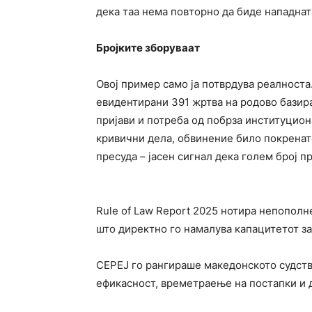
дека таа нема повторно да биде нападната
Бројките зборуваат
Овој пример само ја потврдува реалноста.
евидентирани 391 жртва на родово базира
пријави и потреба од побрза институциона
кривични дела, обвинение било покренато
пресуда – јасен сигнал дека голем број п
Rule of Law Report 2025 нотира непополн
што директно го намалува капацитетот з
CEPEJ го рангираше македонското судств
ефикасност, времетраење на постапки и 