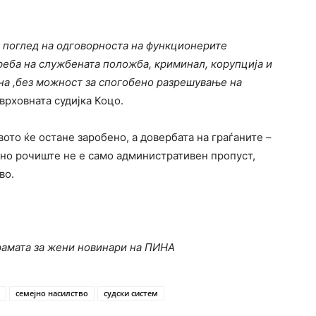
о поглед на одговорноста на функционерите
треба на службената положба, криминал, корупција и
азна ,без можност за спогобено разрешување на
врховната судијка Коцо.
вото ќе остане заробено, а довербата на граѓаните –
ено рочиште не е само административен пропуст,
во.
рамата за жени новинари на ПИНА
семејно насилство
судски систем