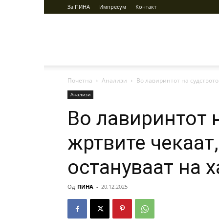
За ПИНА
Импресум
Контакт
ПИНА
Почетна
Анализи
Во лавиринтот на судството
Анализи
Во лавиринтот 
жртвите чекаат
остануваат на х
Од
ПИНА
-
20.12.2025