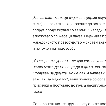
„Чекав шест месеци за да се оформи случа
семејно насилство која сакаше да остане
сопруг продолжувал со закани и напади, 
закажувало со месеци пауза. Нејзината пр
македонското правосудство – систем кој 
и изложен на недоверба.
„Страв, несигурност… се движам по улица,
начин може да ме повреди и да го повтори
Ставувам за децата,
може да им наштети 
за нив и за мајка ми“
, вели жената со солз
психички е постојано во грч, а несигурно
гласот.
Со поранешниот сопруг се разделиле посл