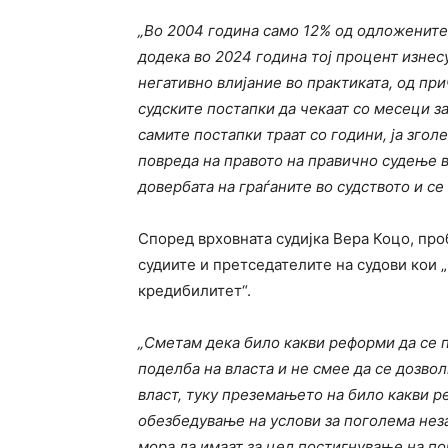
„Во 2004 година само 12%
од одложените
додека во 2024 година тој процент изнес
негативно влијание во практиката, од пр
судските постапки да чекаат со месеци 
самите постапки траат со години, ја згол
повреда на правото на правично судење в
довербата на граѓаните во судството и с
Според врховната судијка Вера Коцо, про
судиите и претседателите на судови кои
кредибилитет“.
„Сметам дека било какви реформи да се п
поделба на власта и не смее да се дозво
власт, туку преземањето на било какви р
обезбедување на услови за поголема неза
мора да имаат за цел постигнување на п