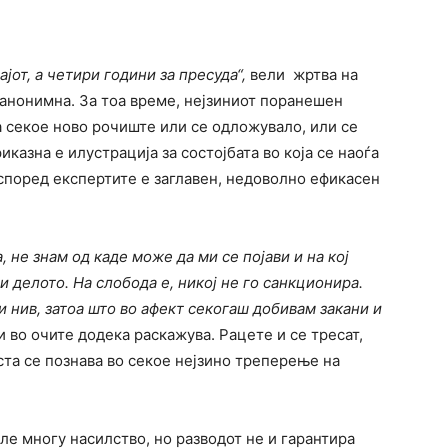
јот, а четири години за пресуда“,
вели жртва на
 анонимна. За тоа време, нејзиниот поранешен
а секое ново рочиште или се одложувало, или се
иказна е илустрација за состојбата во која се наоѓа
според експертите е заглавен, недоволно ефикасен
 не знам од каде може да ми се појави и на кој
 делото. На слобода е, никој не го санкционира.
и нив
, затоа што во афект секогаш добивам закани и
и во очите додека раскажува. Рацете и се тресат,
ста се познава во секое нејзино треперење на
е многу насилство, но разводот не и гарантира