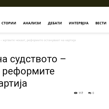
СТОРИИ
АНАЛИЗИ
ДЕБАТИ
ИНТЕРВЈУА
ВЕСТИ
 – жртвите чекаат, реформите остануваат на хартија
на судството –
, реформите
артија
117
0