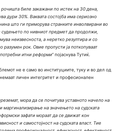
 рочишта биле закажани по истек на
30 дена,
ува дури 30%. Ваквата состојба има сериозно
ичина што ги приморува странките инволвирани во
за судењето по нивниот предмет да продолжи,
емува неизвесноста, а неретко резултира и со
о разумен рок. Овие пропусти ја поткопуваат
е потребни итни реформи“
појаснува Тутиќ.
блемот не е само во институциите, туку и во дел од
 „немаат личен интегритет и професионален
реземат, мора да се почитува уставното начело на
ли маргинализирање на значењето на судската
еформски зафати мораат да се движат кон
висност и самостојност на судската власт. Тие
оголема професионалност,
ефикасност
, ефективност