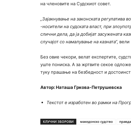
на членовите на Судскиот совет.
„Зајакнување на законската регулатива в
-носители на судската власт, при злоупо
слични дела, да ја добијат засужената к
случајот со намалување на казната“,
вели 
Без овие чекори, велат експертите, судст
уште пониска. А за жртвите секое одлож
туку прашање на безбедност и достоинст
Автор: Наташа Гркова-Петрушевска
Текстот е изработен во рамки на Прог
КЛУЧНИ ЗБОРОВИ
македонско судство
правда