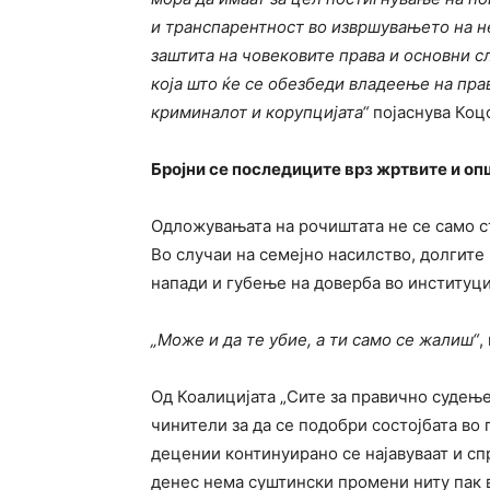
и транспарентност во извршувањето на н
заштита на човековите права и основни с
која што ќе се обезбеди владеење на пр
криминалот и корупцијата“
појаснува Коц
Бројни се последиците врз жртвите и о
Одложувањата на рочиштата не се само ст
Во случаи на семејно насилство, долгите
напади и губење на доверба во институци
„Може и да те убие, а ти само се жалиш“
,
Од Коалицијата „Сите за правично судење“
чинители за да се подобри состојбата во 
децении континуирано се најавуваат и сп
денес нема суштински промени ниту пак в