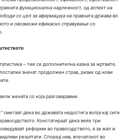
ејзината функционална надлежност, од аспект на
лободи со цел за афирмација на правната држава во
авото и овозможи ефикасно справување со
о.
пштеството
атистика – тие се дополнителна казна за жртвите.
 постапки значат продолжен страв, ризик од нови
ите.
 вели жената со која разговаравме.
 сметаат дека во државата недостига волја кај сите
правосудството. Констатираат дека веќе три
роведуваат реформи во правосудството, а за жал и
идливи резултати. Според нив, впечатокот во