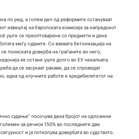
ина по ред, а голем дел од реформите остануваат
иот извештај на Европската комисија за напредокот
 сè уште се преоптоварени со предмети и дека
отата меѓу судиите. Со ваквата бетонизација на
се пониската доверба на граѓаните во него,
едонија ќе остане уште долго во ЕУ чекалната.
реба да се засукаат ракави, да се спроведат
но, една од клучните работи е кредибилитетот на
вично судење“ посочува дека бројот на одложени
зголемен за речиси 150% во последните две
есигурност и ја поткопува довербата во судството.