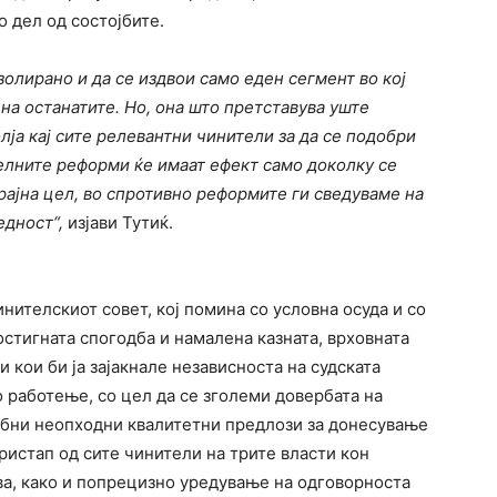
о дел од состојбите.
золирано и да се издвои само еден сегмент во кој
 на останатите.
Но
,
она што претставува уште
лја кај сите релевантни чинители за да се подобри
елните реформи ќе имаат ефект само доколку се
крајна цел, во спротивно реформите ги сведуваме на
едност“,
изјави Тутиќ.
инителскиот совет, кој помина со условна осуда и со
остигната спогодба и намалена казната, врховната
и кои би ја зајакнале независноста на судската
о работење, со цел да се зголеми довербата на
ребни неопходни квалитетни предлози за донесување
ристап од сите чинители на трите власти кон
ва, како и попрецизно уредување на одговорноста