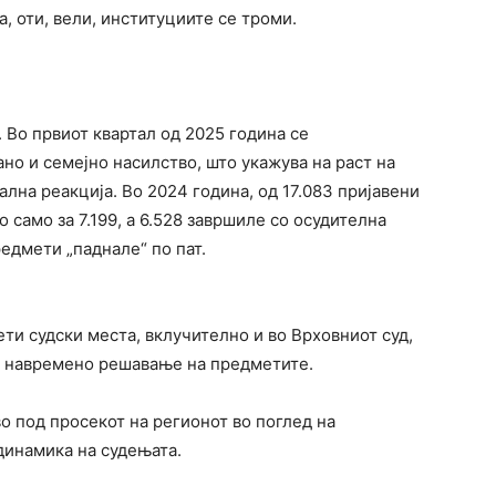
, оти, вели, институциите се троми.
 Во првиот квартал од 2025 година се
но и семејно насилство, што укажува на раст на
лна реакција. Во 2024 година, од 17.083 пријавени
 само за 7.199, а 6.528 завршиле со осудителна
редмети „паднале“ по пат.
ети судски места, вклучително и во Врховниот суд,
а навремено решавање на предметите.
о под просекот на регионот во поглед на
динамика на судењата.