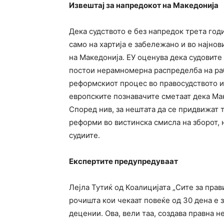
Извештај за напредокот на Македонија
Дека судството е без напредок трета год
само на хартија е забележано и во најнов
на Македонија. ЕУ оценува дека судовите
постои нерамномерна распределба на раб
реформскиот процес во правосудството и 
европските познавачите сметаат дека Мак
Според нив, за нештата да се придвижат т
реформи во вистинска смисла на зборот, 
судиите.
Експертите предупредуваат
Лејла Тутиќ од Коалицијата „Сите за пра
рочишта кои чекаат повеќе од 30 дена е 
децении. Ова, вели таа, создава правна н