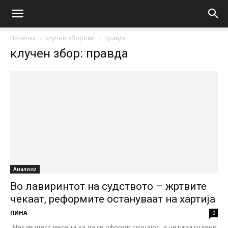
Почетна
клучни зборови
правда
клучен збор: правда
Анализи
Во лавиринтот на судството – жртвите
чекаат, реформите остануваат на хартија
ПИНА
0
„Чекав шест месеци за да се оформи случајот, а четири години