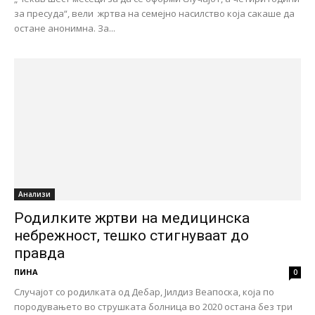
за пресуда“, вели жртва на семејно насилство која сакаше да
остане анонимна. За...
Анализи
Родилките жртви на медицинска
небрежност, тешко стигнуваат до
правда
ПИНА
0
Случајот со родилката од Дебар, Јилдиз Веапоска, која по
породувањето во струшката болница во 2020 остана без три